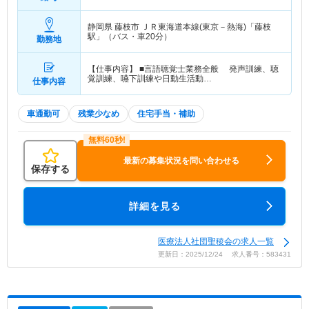
静岡県 藤枝市
ＪＲ東海道本線(東京－熱海)「藤枝
駅」（バス・車20分）
勤務地
【仕事内容】 ■言語聴覚士業務全般 発声訓練、聴
覚訓練、嚥下訓練や日動生活動…
仕事内容
車通勤可
残業少なめ
住宅手当・補助
最新の募集状況を問い合わせる
保存する
詳細を見る
医療法人社団聖稜会の求人一覧
更新日：2025/12/24 求人番号：583431