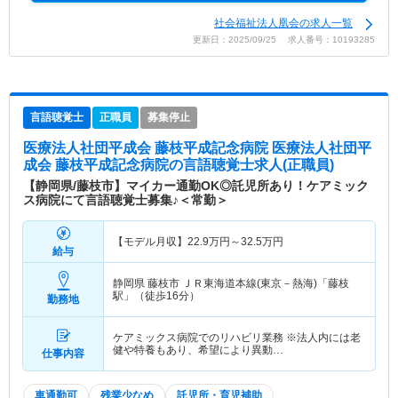
社会福祉法人凰会の求人一覧
更新日：2025/09/25 求人番号：10193285
言語聴覚士
正職員
募集停止
医療法人社団平成会 藤枝平成記念病院 医療法人社団平
成会 藤枝平成記念病院
の言語聴覚士求人(正職員)
【静岡県/藤枝市】マイカー通勤OK◎託児所あり！ケアミック
ス病院にて言語聴覚士募集♪＜常勤＞
【モデル月収】
22.9
万円～
32.5
万円
給与
静岡県 藤枝市
ＪＲ東海道本線(東京－熱海)「藤枝
駅」（徒歩16分）
勤務地
ケアミックス病院でのリハビリ業務 ※法人内には老
健や特養もあり、希望により異動…
仕事内容
車通勤可
残業少なめ
託児所・育児補助