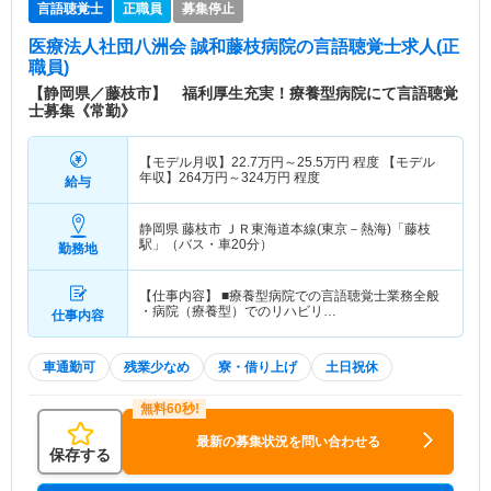
言語聴覚士
正職員
募集停止
医療法人社団八洲会 誠和藤枝病院
の言語聴覚士求人(正
職員)
【静岡県／藤枝市】 福利厚生充実！療養型病院にて言語聴覚
士募集《常勤》
【モデル月収】
22.7
万円～
25.5
万円
程度 【モデル
年収】
264
万円～
324
万円
程度
給与
静岡県 藤枝市
ＪＲ東海道本線(東京－熱海)「藤枝
駅」（バス・車20分）
勤務地
【仕事内容】 ■療養型病院での言語聴覚士業務全般
・病院（療養型）でのリハビリ…
仕事内容
車通勤可
残業少なめ
寮・借り上げ
土日祝休
最新の募集状況を問い合わせる
保存する