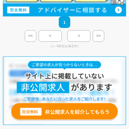
1
<<
<
>
>>
（1～5件目を表示中）