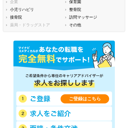
企業
保育園
香川県
愛媛県
高知県
小児リハビリ
整骨院
福岡県
佐賀県
長崎県
接骨院
訪問マッサージ
熊本県
大分県
宮崎県
薬局・ドラッグストア
その他
鹿児島県
沖縄県
ご登録はこちら