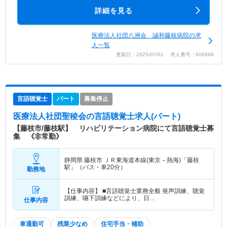
詳細を見る
医療法人社団八洲会 誠和藤枝病院の求
人一覧
更新日：2025/07/01 求人番号：606698
言語聴覚士
パート
募集停止
医療法人社団聖稜会
の言語聴覚士求人(パート)
【藤枝市/藤枝駅】 リハビリテーション病院にて言語聴覚士募
集 《非常勤》
静岡県 藤枝市
ＪＲ東海道本線(東京－熱海)「藤枝
駅」（バス・車20分）
勤務地
【仕事内容】 ■言語聴覚士業務全般 発声訓練、聴覚
訓練、嚥下訓練などにより、日…
仕事内容
車通勤可
残業少なめ
住宅手当・補助