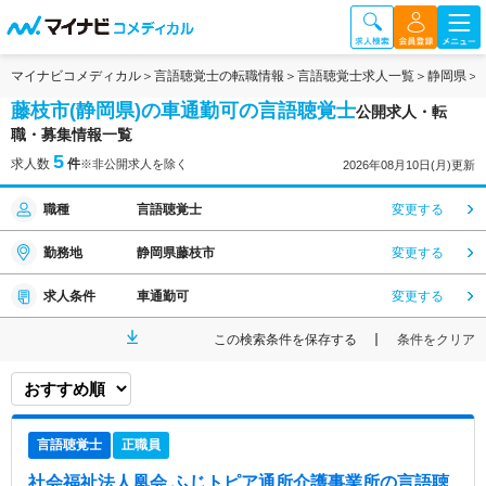
マイナビコメディカル
言語聴覚士の転職情報
言語聴覚士求人一覧
静岡県
藤枝市(静岡県)の車通勤可の言語聴覚士
公開求人・転
職・募集情報一覧
5
求人数
件
※非公開求人を除く
2026年08月10日(月)更新
職種
言語聴覚士
変更する
勤務地
静岡県藤枝市
変更する
求人条件
車通勤可
変更する
この検索条件を保存する
条件をクリア
言語聴覚士
正職員
社会福祉法人凰会 ふじトピア通所介護事業所
の言語聴