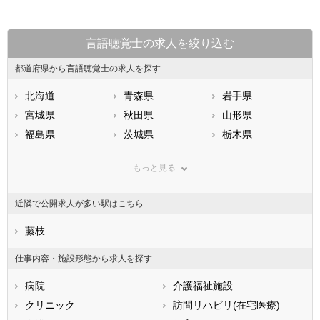
言語聴覚士の求人を絞り込む
都道府県から言語聴覚士の求人を探す
北海道
青森県
岩手県
宮城県
秋田県
山形県
福島県
茨城県
栃木県
群馬県
埼玉県
千葉県
もっと見る
東京都
神奈川県
新潟県
山梨県
長野県
富山県
近隣で公開求人が多い駅はこちら
石川県
福井県
岐阜県
静岡県
藤枝
愛知県
三重県
滋賀県
京都府
大阪府
仕事内容・施設形態から求人を探す
兵庫県
奈良県
和歌山県
病院
介護福祉施設
鳥取県
島根県
岡山県
クリニック
訪問リハビリ(在宅医療)
広島県
山口県
徳島県