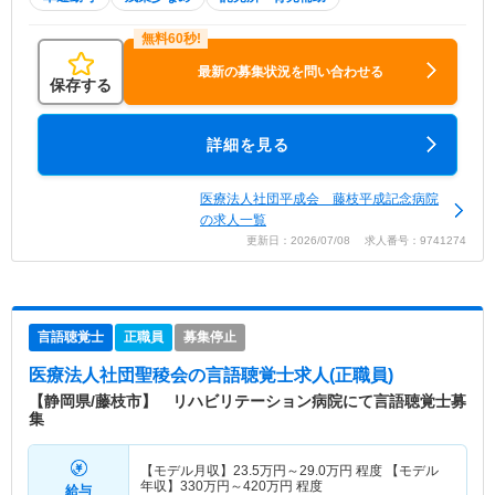
最新の募集状況を問い合わせる
保存する
詳細を見る
医療法人社団平成会 藤枝平成記念病院
の求人一覧
更新日：2026/07/08 求人番号：9741274
言語聴覚士
正職員
募集停止
医療法人社団聖稜会
の言語聴覚士求人(正職員)
【静岡県/藤枝市】 リハビリテーション病院にて言語聴覚士募
集
【モデル月収】
23.5
万円～
29.0
万円
程度 【モデル
年収】
330
万円～
420
万円
程度
給与