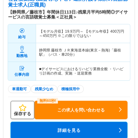
覚士求人(正職員)
【静岡県／藤枝市】年間休日113日♪残業月平均5時間◎デイサ
ービスの言語聴覚士募集＜正社員＞
【モデル月収】
19.9
万円～
【モデル年収】
400
万円
～
450
万円
※この限りではない
給与
静岡県 藤枝市
ＪＲ東海道本線(東京－熱海)「藤枝
駅」（バス・車20分）
勤務地
■デイサービスにおけるリハビリ業務全般 ・リハビ
リ計画の作成、実施 ・送迎業務
仕事内容
車通勤可
残業少なめ
積極採用中
この求人を問い合わせる
保存する
詳細を見る