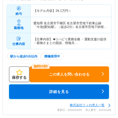
【モデル月収】
26.1
万円～
給与
愛知県 名古屋市千種区
名古屋市営地下鉄東山線
「今池(愛知)駅」（徒歩2分）名古屋市営地下鉄桜通
勤務地
線「今池(愛知)駅」（徒歩2分）
【仕事内容】 ■リハビリ業務全般 ・運動支援の提供
・親御さまとの面談、情報共…
仕事内容
駅から徒歩5分以内
積極採用中
この求人を問い合わせる
保存する
詳細を見る
株式会社リィの求人一覧
更新日：2026/03/05 求人番号：10232186