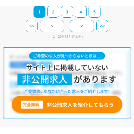
1
2
3
4
5
<<
<
>
>>
（1～20件目を表示中）