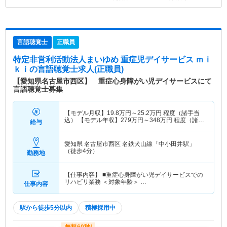
言語聴覚士
正職員
特定非営利活動法人まいゆめ 重症児デイサービス ｍｉ
ｋｉ
の言語聴覚士求人(正職員)
【愛知県名古屋市西区】 重症心身障がい児デイサービスにて
言語聴覚士募集
【モデル月収】
19.8
万円～
25.2
万円
程度（諸手当
込） 【モデル年収】
279
万円～
348
万円
程度（諸手
給与
当賞与込）
愛知県 名古屋市西区
名鉄犬山線「中小田井駅」
（徒歩4分）
勤務地
【仕事内容】 ■重症心身障がい児デイサービスでの
リハビリ業務 ＜対象年齢＞ …
仕事内容
駅から徒歩5分以内
積極採用中