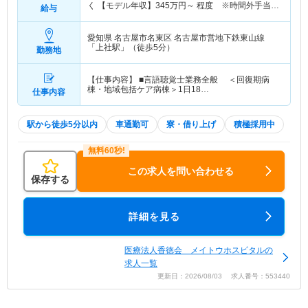
く 【モデル年収】
345
万円～
程度 ※時間外手当は
給与
除く
愛知県 名古屋市名東区
名古屋市営地下鉄東山線
「上社駅」（徒歩5分）
勤務地
【仕事内容】 ■言語聴覚士業務全般 ＜回復期病
棟・地域包括ケア病棟＞1日18…
仕事内容
駅から徒歩5分以内
車通勤可
寮・借り上げ
積極採用中
この求人を問い合わせる
保存する
詳細を見る
医療法人香徳会 メイトウホスピタルの
求人一覧
更新日：2026/08/03 求人番号：553440