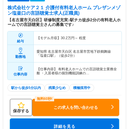
株式会社ケア２１ 介護付有料老人ホーム プレザンメゾ
ン塩釜口
の言語聴覚士求人(正職員)
【名古屋市天白区】研修制度充実♪駅チカ徒歩2分の有料老人ホ
ームでの言語聴覚士さんの募集です♪
【モデル月収】
30.2
万円～
程度
給与
愛知県 名古屋市天白区
名古屋市営地下鉄鶴舞線
「塩釜口駅」（徒歩2分）
勤務地
【仕事内容】 有料老人ホームでの言語聴覚士業務全
般 ・入居者様の個別機能訓練の…
仕事内容
駅から徒歩5分以内
残業少なめ
積極採用中
この求人を問い合わせる
保存する
詳細を見る