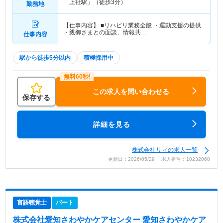
「上社駅」（徒歩3分）
勤務地
【仕事内容】 ■リハビリ業務全般 ・運動支援の提供
・親御さまとの面談、情報共…
仕事内容
駅から徒歩5分以内
積極採用中
この求人を問い合わせる
保存する
詳細を見る
株式会社リィの求人一覧
更新日：2026/05/29 求人番号：10232068
言語聴覚士
パート
株式会社愛知さわやかケアセンター 愛知さわやかケア