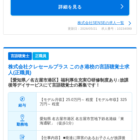
詳細を見る
株式会社SENSEの求人一覧
更新日：2026/05/21 求人番号：10234089
言語聴覚士
正職員
株式会社クレセールプラス このき港校
の言語聴覚士求
人(正職員)
【愛知県／名古屋市港区】福利厚生充実◎研修制度あり♪放課
後等デイサービスにて言語聴覚士の募集です！
【モデル月収】
25.0
万円～
程度 【モデル年収】
325
万円～
程度
給与
愛知県 名古屋市港区
名古屋市営地下鉄名港線「東
海通駅」（徒歩1分）
勤務地
【仕事内容】 ■発達に障害のあるお子さんが放課後