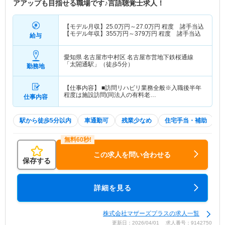
アアップも目指せる職場です♪言語聴覚士求人！
【モデル月収】
25.0
万円～
27.0
万円
程度 諸手当込
【モデル年収】
355
万円～
379
万円
程度 諸手当込
給与
愛知県 名古屋市中村区
名古屋市営地下鉄桜通線
「太閤通駅」（徒歩5分）
勤務地
【仕事内容】 ■訪問リハビリ業務全般※入職後半年
程度は施設訪問(同法人の有料老…
仕事内容
駅から徒歩5分以内
車通勤可
残業少なめ
住宅手当・補助
この求人を問い合わせる
保存する
詳細を見る
株式会社マザーズプラスの求人一覧
更新日：2026/04/01 求人番号：9142750