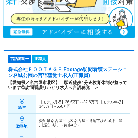
言語聴覚士
正職員
株式会社ＦＯＯＴＡＧＥ Footage訪問看護ステーショ
ン名城公園
の言語聴覚士求人(正職員)
【愛知県／名古屋市北区】 駅近徒歩4分★教育体制が整って
います◎訪問看護リハビリ求人＜言語聴覚士＞
【モデル月収】
26.6
万円～
37.6
万円
【モデル年収】
343
万円～
566
万円
給与
愛知県 名古屋市北区
名古屋市営地下鉄名城線「黒
川(愛知)駅」（徒歩4分）
勤務地