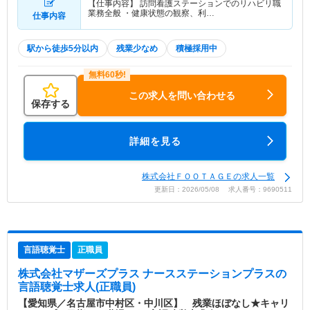
【仕事内容】 訪問看護ステーションでのリハビリ職
業務全般 ・健康状態の観察、利…
仕事内容
駅から徒歩5分以内
残業少なめ
積極採用中
この求人を問い合わせる
保存する
詳細を見る
株式会社ＦＯＯＴＡＧＥの求人一覧
更新日：2026/05/08 求人番号：9690511
言語聴覚士
正職員
株式会社マザーズプラス ナースステーションプラス
の
言語聴覚士求人(正職員)
【愛知県／名古屋市中村区・中川区】 残業ほぼなし★キャリ