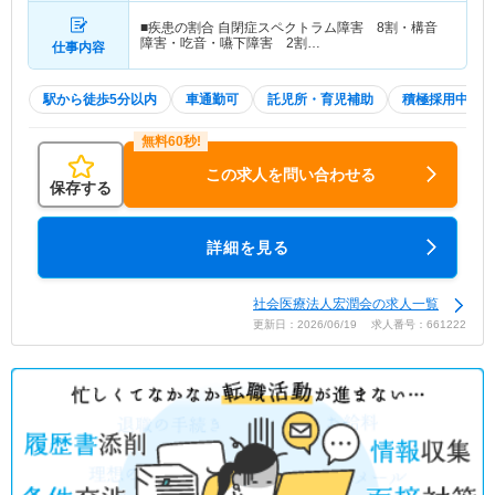
■疾患の割合 自閉症スペクトラム障害 8割・構音
障害・吃音・嚥下障害 2割…
仕事内容
駅から徒歩5分以内
車通勤可
託児所・育児補助
積極採用中
この求人を問い合わせる
保存する
詳細を見る
社会医療法人宏潤会の求人一覧
更新日：2026/06/19 求人番号：661222