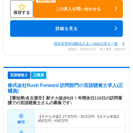
この求人を問い合わせる
保存する
詳細を見る
特定非営利活動法人まいゆめの求人一覧
更新日：2025/12/19 求人番号：694378
言語聴覚士
正職員
株式会社Rush Forward 訪問部門
の言語聴覚士求人(正
職員)
【愛知県/名古屋市】駅チカ徒歩5分！年間休日110日の訪問看
護での言語聴覚士さんの募集です♪
【モデル月収】
27.0
万円～
35.0
万円
【モデル年収】
400
万円～
450
万円
給与