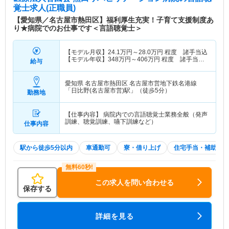
覚士求人(正職員)
【愛知県／名古屋市熱田区】福利厚生充実！子育て支援制度あ
り★病院でのお仕事です＜言語聴覚士＞
【モデル月収】
24.1
万円～
28.0
万円
程度 諸手当込
【モデル年収】
348
万円～
406
万円
程度 諸手当・
給与
賞与込
愛知県 名古屋市熱田区
名古屋市営地下鉄名港線
「日比野(名古屋市営)駅」（徒歩5分）
勤務地
【仕事内容】 病院内での言語聴覚士業務全般（発声
訓練、聴覚訓練、嚥下訓練など）
仕事内容
駅から徒歩5分以内
車通勤可
寮・借り上げ
住宅手当・補助
この求人を問い合わせる
保存する
詳細を見る