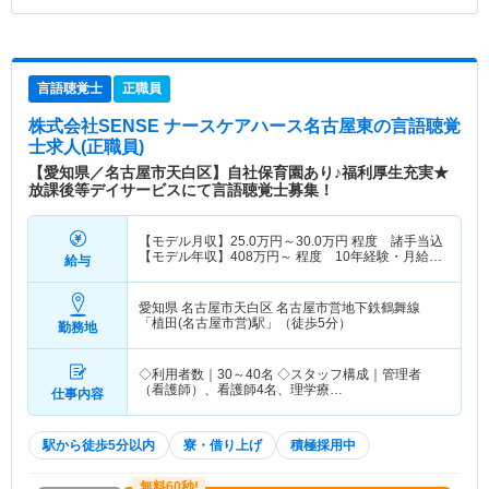
言語聴覚士
正職員
株式会社SENSE ナースケアハース名古屋東
の言語聴覚
士求人(正職員)
【愛知県／名古屋市天白区】自社保育園あり♪福利厚生充実★
放課後等デイサービスにて言語聴覚士募集！
【モデル月収】
25.0
万円～
30.0
万円
程度 諸手当込
【モデル年収】
408
万円～
程度 10年経験・月給
給与
27万円モデル
愛知県 名古屋市天白区
名古屋市営地下鉄鶴舞線
「植田(名古屋市営)駅」（徒歩5分）
勤務地
◇利用者数｜30～40名 ◇スタッフ構成｜管理者
（看護師）、看護師4名、理学療…
仕事内容
駅から徒歩5分以内
寮・借り上げ
積極採用中