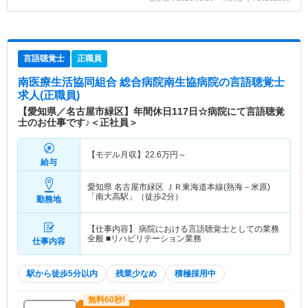
言語聴覚士
正職員
南医療生活協同組合 総合病院南生協病院
の言語聴覚士
求人(正職員)
【愛知県／名古屋市緑区】年間休日117日☆病院にて言語聴覚
士のお仕事です♪＜正社員＞
【モデル月収】
22.6
万円～
給与
愛知県 名古屋市緑区
ＪＲ東海道本線(熱海－米原)
「南大高駅」（徒歩2分）
勤務地
【仕事内容】 病院における言語聴覚士としての業務
全般 ■リハビリテーション業務
仕事内容
駅から徒歩5分以内
残業少なめ
積極採用中