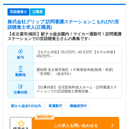
言語聴覚士
正職員
株式会社グリップ 訪問看護ステーションこもれび
の言
語聴覚士求人(正職員)
【名古屋市/南区】駅チカ徒歩圏内！マイカー通勤可！訪問看護
ステーションでの言語聴覚士さんの募集です♪
【モデル月収】
35.0
万円～
45.0
万円
【モデル年収】
450
万円～
給与
愛知県 名古屋市南区
ＪＲ東海道本線(熱海－米原)
「笠寺駅」（徒歩5分）
勤務地
【仕事内容】 住宅型有料老人ホーム・訪問看護ステ
ーションでの言語聴覚士業務全般…
仕事内容
駅から徒歩5分以内
車通勤可
積極採用中
この求人を問い合わせる