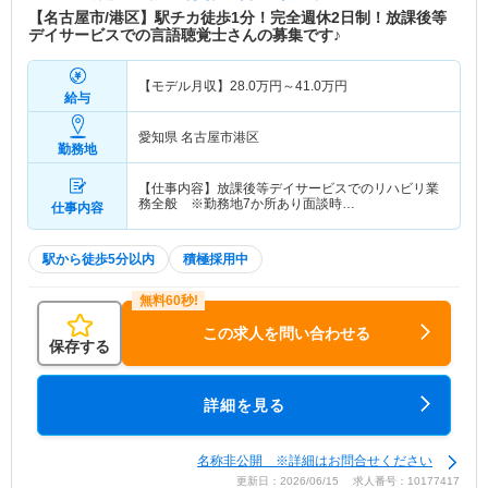
【名古屋市/港区】駅チカ徒歩1分！完全週休2日制！放課後等
デイサービスでの言語聴覚士さんの募集です♪
【モデル月収】
28.0
万円～
41.0
万円
給与
愛知県 名古屋市港区
勤務地
【仕事内容】放課後等デイサービスでのリハビリ業
務全般 ※勤務地7か所あり面談時…
仕事内容
駅から徒歩5分以内
積極採用中
この求人を問い合わせる
保存する
詳細を見る
名称非公開 ※詳細はお問合せください
更新日：2026/06/15 求人番号：10177417