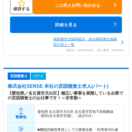
この求人を問い合わせる
保存する
詳細を見る
南医療生活協同組合 総合病院南生協病
院の求人一覧
更新日：2026/05/25 求人番号：9039247
言語聴覚士
パート
株式会社SENSE 本社
の言語聴覚士求人(パート)
【愛知県／名古屋市天白区】幅広い事業を展開している企業で
の言語聴覚士のお仕事です！＜非常勤＞
愛知県 名古屋市天白区
名古屋市営地下鉄鶴舞線
「植田(名古屋市営)駅」（徒歩5分）
勤務地
■機能訓練指導員としての業務全般 ・利用者ADL確