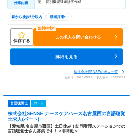
認 ・個別機能訓練計画作成 …
仕事内容
駅から徒歩5分以内
積極採用中
この求人を問い合わせる
保存する
詳細を見る
株式会社SENSEの求人一覧
更新日：2026/05/21 求人番号：10253382
言語聴覚士
パート
株式会社SENSE ナースケアハース名古屋西
の言語聴覚
士求人(パート)
【愛知県/名古屋市西区】土日休み！訪問看護ステーションでの
言語聴覚士さん募集です！＜非常勤＞