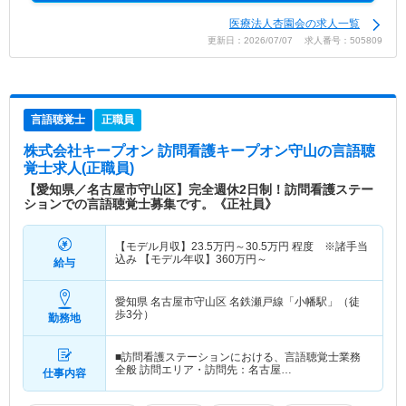
医療法人杏園会の求人一覧
更新日：2026/07/07 求人番号：505809
言語聴覚士
正職員
株式会社キープオン 訪問看護キープオン守山
の言語聴
覚士求人(正職員)
【愛知県／名古屋市守山区】完全週休2日制！訪問看護ステー
ションでの言語聴覚士募集です。《正社員》
【モデル月収】
23.5
万円～
30.5
万円
程度 ※諸手当
込み 【モデル年収】
360
万円～
給与
愛知県 名古屋市守山区
名鉄瀬戸線「小幡駅」（徒
歩3分）
勤務地
■訪問看護ステーションにおける、言語聴覚士業務
全般 訪問エリア・訪問先：名古屋…
仕事内容