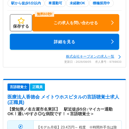
駅から徒歩5分以内
車通勤可
未経験OK
積極採用中
この求人を問い合わせる
保存する
詳細を見る
株式会社キープオンの求人一覧
更新日：2026/08/05 求人番号：9769833
言語聴覚士
正職員
医療法人香徳会 メイトウホスピタル
の言語聴覚士求人
(正職員)
【愛知県／名古屋市名東区】 駅近徒歩5分♪マイカー通勤
OK！通いやすさ◎な病院です！＜言語聴覚士＞
【モデル月収】
23.4
万円～
程度 ※時間外手当は除