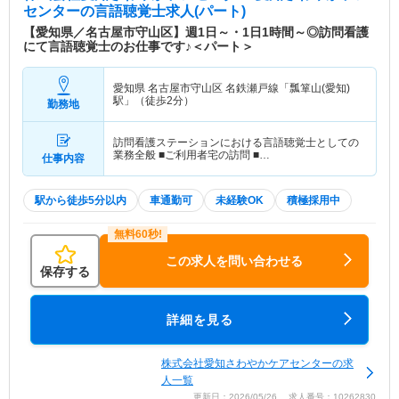
センター
の言語聴覚士求人(パート)
【愛知県／名古屋市守山区】週1日～・1日1時間～◎訪問看護
にて言語聴覚士のお仕事です♪＜パート＞
愛知県 名古屋市守山区
名鉄瀬戸線「瓢箪山(愛知)
駅」（徒歩2分）
勤務地
訪問看護ステーションにおける言語聴覚士としての
業務全般 ■ご利用者宅の訪問 ■…
仕事内容
駅から徒歩5分以内
車通勤可
未経験OK
積極採用中
この求人を問い合わせる
保存する
詳細を見る
株式会社愛知さわやかケアセンターの求
人一覧
更新日：2026/05/26 求人番号：10262830