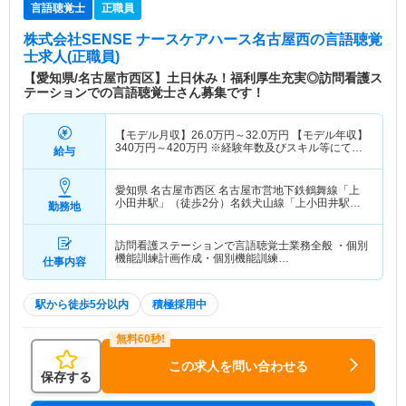
言語聴覚士
正職員
株式会社SENSE ナースケアハース名古屋西
の言語聴覚
士求人(正職員)
【愛知県/名古屋市西区】土日休み！福利厚生充実◎訪問看護ス
テーションでの言語聴覚士さん募集です！
【モデル月収】
26.0
万円～
32.0
万円
【モデル年収】
340
万円～
420
万円
※経験年数及びスキル等にてベ
給与
ース変動あり/賞与2ヶ月分支給込
愛知県 名古屋市西区
名古屋市営地下鉄鶴舞線「上
小田井駅」（徒歩2分）名鉄犬山線「上小田井駅」
勤務地
（徒歩2分）
訪問看護ステーションで言語聴覚士業務全般 ・個別
機能訓練計画作成・個別機能訓練…
仕事内容
駅から徒歩5分以内
積極採用中
この求人を問い合わせる
保存する