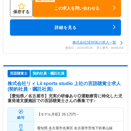
この求人を問い合わせる
保存する
詳細を見る
株式会社SENSEの求人一覧
更新日：2026/05/29 求人番号：9098259
言語聴覚士
契約社員・嘱託社員
株式会社リィ Lii sports studio 上社
の言語聴覚士求人
(契約社員・嘱託社員)
【愛知県／名古屋市】充実の研修あり◎運動療育に特化した児
童発達支援施設での言語聴覚士さんの募集です♪
【モデル月収】
26.1
万円～
給与
愛知県 名古屋市名東区
名古屋市営地下鉄東山線