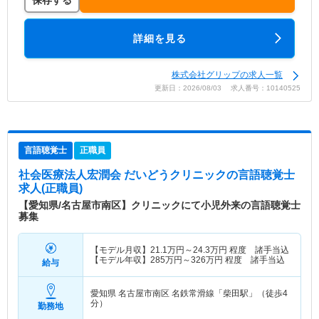
保存する
詳細を見る
株式会社グリップの求人一覧
更新日：2026/08/03 求人番号：10140525
言語聴覚士
正職員
社会医療法人宏潤会 だいどうクリニック
の言語聴覚士
求人(正職員)
【愛知県/名古屋市南区】クリニックにて小児外来の言語聴覚士
募集
【モデル月収】
21.1
万円～
24.3
万円
程度 諸手当込
【モデル年収】
285
万円～
326
万円
程度 諸手当込
給与
愛知県 名古屋市南区
名鉄常滑線「柴田駅」（徒歩4
分）
勤務地