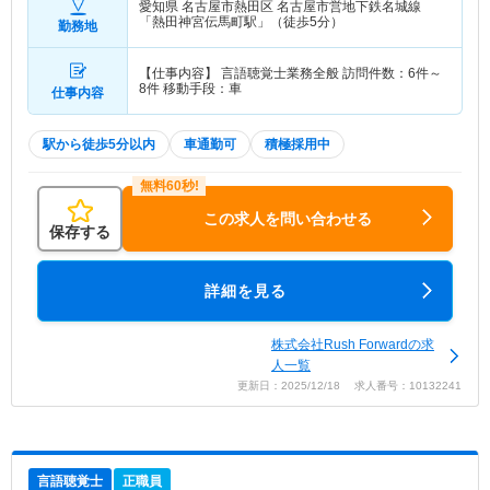
愛知県 名古屋市熱田区
名古屋市営地下鉄名城線
「熱田神宮伝馬町駅」（徒歩5分）
勤務地
【仕事内容】 言語聴覚士業務全般 訪問件数：6件～
8件 移動手段：車
仕事内容
駅から徒歩5分以内
車通勤可
積極採用中
この求人を問い合わせる
保存する
詳細を見る
株式会社Rush Forwardの求
人一覧
更新日：2025/12/18 求人番号：10132241
言語聴覚士
正職員