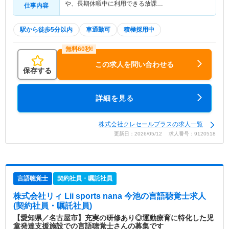
や、長期休暇中に利用できる放課…
仕事内容
駅から徒歩5分以内
車通勤可
積極採用中
この求人を問い合わせる
保存する
詳細を見る
株式会社クレセールプラスの求人一覧
更新日：2026/05/12 求人番号：9120518
言語聴覚士
契約社員・嘱託社員
株式会社リィ Lii sports nana 今池
の言語聴覚士求人
(契約社員・嘱託社員)
【愛知県／名古屋市】充実の研修あり◎運動療育に特化した児
童発達支援施設での言語聴覚士さんの募集です