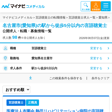
マイナビコメディカル
言語聴覚士の転職情報
言語聴覚士求人一覧
愛知県
名古屋市(愛知県)の駅から徒歩5分以内の言語聴覚士
公開求人・転職・募集情報一覧
98
求人数
件
※非公開求人を除く
2026年08月07日(金)更新
職種
言語聴覚士
変更する
勤務地
愛知県名古屋市
変更する
求人条件
駅から徒歩5分以内
変更する
この検索条件を保存する
条件をクリア
言語聴覚士
正職員
医療法人杏園会 熱田リハビリテーション病院
の言語聴