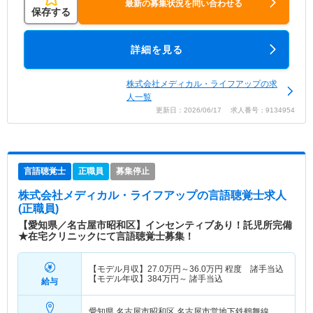
最新の募集状況を問い合わせる
保存する
詳細を見る
株式会社メディカル・ライフアップの求
人一覧
更新日：2026/06/17 求人番号：9134954
言語聴覚士
正職員
募集停止
株式会社メディカル・ライフアップ
の言語聴覚士求人
(正職員)
【愛知県／名古屋市昭和区】インセンティブあり！託児所完備
★在宅クリニックにて言語聴覚士募集！
【モデル月収】
27.0
万円～
36.0
万円
程度 諸手当込
【モデル年収】
384
万円～
諸手当込
給与
愛知県 名古屋市昭和区
名古屋市営地下鉄鶴舞線