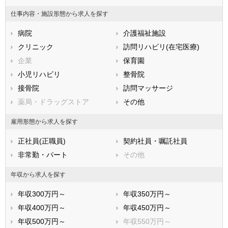
鳥取県
島根県
岡山県
仕事内容・施設形態から求人を探す
広島県
山口県
徳島県
病院
介護福祉施設
香川県
愛媛県
高知県
クリニック
訪問リハビリ(在宅医療)
福岡県
佐賀県
長崎県
企業
保育園
熊本県
大分県
宮崎県
小児リハビリ
整骨院
鹿児島県
沖縄県
接骨院
訪問マッサージ
薬局・ドラッグストア
その他
雇用形態から求人を探す
正社員(正職員)
契約社員・嘱託社員
非常勤・パート
その他
年収から求人を探す
年収300万円～
年収350万円～
年収400万円～
年収450万円～
年収500万円～
年収550万円～