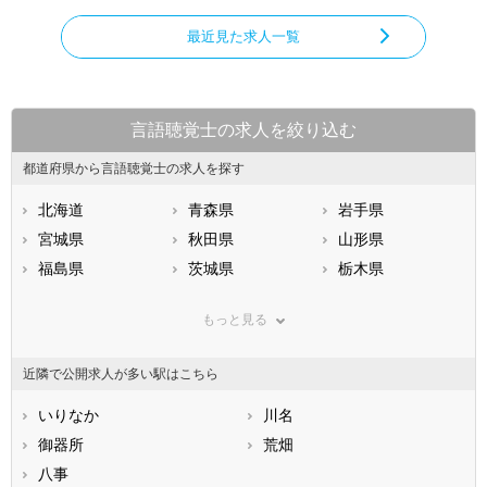
最近見た求人一覧
言語聴覚士の求人を絞り込む
都道府県から言語聴覚士の求人を探す
北海道
青森県
岩手県
宮城県
秋田県
山形県
福島県
茨城県
栃木県
群馬県
埼玉県
千葉県
もっと見る
東京都
神奈川県
新潟県
山梨県
長野県
富山県
近隣で公開求人が多い駅はこちら
石川県
福井県
岐阜県
静岡県
いりなか
愛知県
川名
三重県
滋賀県
御器所
京都府
荒畑
大阪府
兵庫県
八事
奈良県
和歌山県