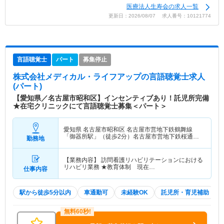
医療法人生寿会の求人一覧
更新日：2026/08/07 求人番号：10121774
言語聴覚士
パート
募集停止
株式会社メディカル・ライフアップ
の言語聴覚士求人
(パート)
【愛知県／名古屋市昭和区】インセンティブあり！託児所完備
★在宅クリニックにて言語聴覚士募集＜パート＞
愛知県 名古屋市昭和区
名古屋市営地下鉄鶴舞線
「御器所駅」（徒歩2分）名古屋市営地下鉄桜通線
勤務地
「御器所駅」（徒歩2分）
【業務内容】 訪問看護リハビリテーションにおける
リハビリ業務 ★教育体制 現在…
仕事内容
駅から徒歩5分以内
車通勤可
未経験OK
託児所・育児補助