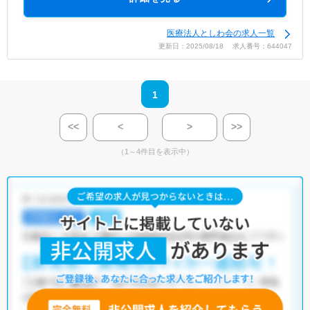
医療法人としわ会の求人一覧
更新日：2025/08/18 求人番号：644047
1
<<
<
>
>>
（1～4件目を表示中）