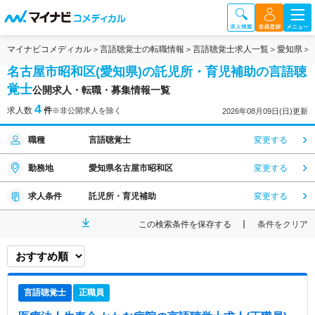
マイナビコメディカル
言語聴覚士の転職情報
言語聴覚士求人一覧
愛知県
名古屋市昭和区(愛知県)の託児所・育児補助の言語聴
覚士
公開求人・転職・募集情報一覧
4
求人数
件
※非公開求人を除く
2026年08月09日(日)更新
職種
言語聴覚士
変更する
勤務地
愛知県名古屋市昭和区
変更する
求人条件
託児所・育児補助
変更する
この検索条件を保存する
条件をクリア
言語聴覚士
正職員