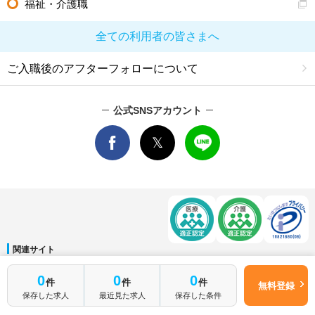
福祉・介護職
全ての利用者の皆さまへ
ご入職後のアフターフォローについて
公式SNSアカウント
関連サイト
マイナビDOCTOR
│
マイナビ看護師
│
マイナビ薬剤師
│
マイナビ保育士
0
0
0
件
件
件
運営会社
無料登録
保存した求人
最近見た求人
保存した条件
会社概要
│
ご利用規約
│
個人情報保護方針
│
サイトマップ
│
お問い合わせ
Copyright © Mynavi Corporation