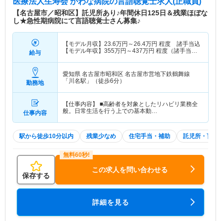
医療法人生寿会 かわな病院
の言語聴覚士求人(正職員)
【名古屋市／昭和区】託児所あり♪年間休日125日＆残業ほぼな
し★急性期病院にて言語聴覚士さん募集♪
【モデル月収】
23.6
万円～
26.4
万円
程度 諸手当込
【モデル年収】
355
万円～
437
万円
程度（諸手当
給与
込・賞与込）
愛知県 名古屋市昭和区
名古屋市営地下鉄鶴舞線
「川名駅」（徒歩6分）
勤務地
【仕事内容】 ■高齢者を対象としたリハビリ業務全
般。日常生活を行う上での基本動…
仕事内容
駅から徒歩10分以内
残業少なめ
住宅手当・補助
託児所・育児
この求人を問い合わせる
保存する
詳細を見る