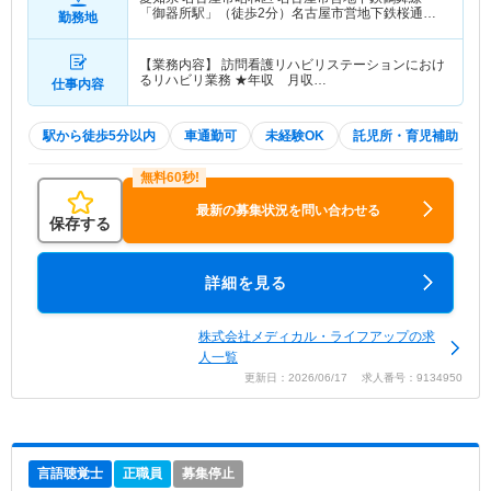
「御器所駅」（徒歩2分）名古屋市営地下鉄桜通線
勤務地
「御器所駅」（徒歩2分）
【業務内容】 訪問看護リハビリステーションにおけ
るリハビリ業務 ★年収 月収…
仕事内容
駅から徒歩5分以内
車通勤可
未経験OK
託児所・育児補助
最新の募集状況を問い合わせる
保存する
詳細を見る
株式会社メディカル・ライフアップの求
人一覧
更新日：2026/06/17 求人番号：9134950
言語聴覚士
正職員
募集停止