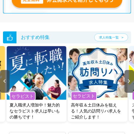
おすすめ特集
求人特集一覧
セラピスト
セラピスト
夏入職求人増加中！魅力的
高年収＆土日休みを狙え
なセラピスト求人は早いも
る！人気の訪問リハ求人を
の勝ちです！
ご紹介します！