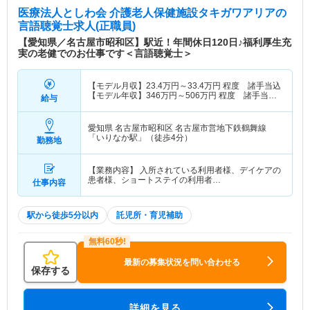
医療法人としわ会 介護老人保健施設タキガワアリア
の
言語聴覚士求人(正職員)
【愛知県／名古屋市昭和区】駅近！年間休日120日♪福利厚生充
実の老健でのお仕事です＜言語聴覚士＞
【モデル月収】
23.4
万円～
33.4
万円
程度 諸手当込
【モデル年収】
346
万円～
506
万円
程度 諸手当・
給与
賞与込
愛知県 名古屋市昭和区
名古屋市営地下鉄鶴舞線
「いりなか駅」（徒歩4分）
勤務地
【業務内容】 入所されている利用者様、デイケアの
患者様、ショートステイの利用者…
仕事内容
駅から徒歩5分以内
託児所・育児補助
最新の募集状況を問い合わせる
保存する
詳細を見る