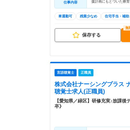
援計画にもとづいた療育
仕事内容
車通勤可
残業少なめ
住宅手当・補助
保存する
言語聴覚士
正職員
株式会社ナーシングプラス 
聴覚士求人(正職員)
【愛知県／緑区】研修充実♪放課後
卒》