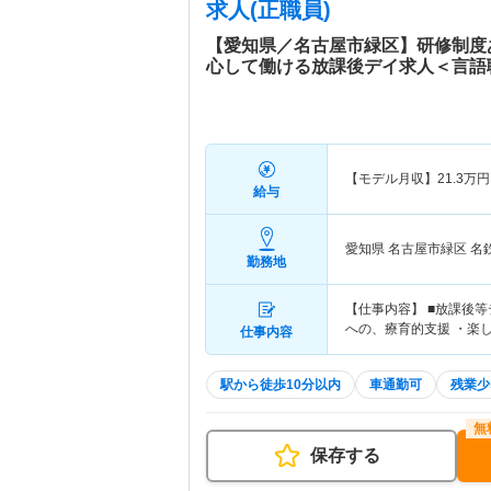
求人(正職員)
【愛知県／名古屋市緑区】研修制度
心して働ける放課後デイ求人＜言語
【モデル月収】
21.3
万円
給与
愛知県 名古屋市緑区
名
勤務地
【仕事内容】 ■放課後
への、療育的支援 ・楽
仕事内容
駅から徒歩10分以内
車通勤可
残業少
保存する