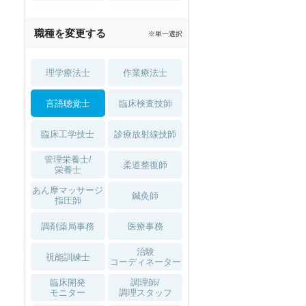
職種を変更する
※単一選択
理学療法士
作業療法士
言語聴覚士
臨床検査技師
臨床工学技士
診療放射線技師
管理栄養士/
柔道整復師
栄養士
あん摩マッサージ
鍼灸師
指圧師
調剤薬局事務
医療事務
治験
視能訓練士
コーディネーター
臨床開発
調理師/
モニター
調理スタッフ