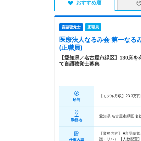
おすすめ順
言語聴覚士
正職員
医療法人なるみ会 第一なる
(正職員)
【愛知県／名古屋市緑区】130床
て言語聴覚士募集
【モデル月収】
23.3
万円
給与
愛知県 名古屋市緑区
名
勤務地
【業務内容】 ■言語聴覚
護・リハ） 【人数配置】P
仕事内容