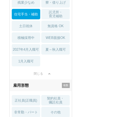
残業少なめ
寮・借り上げ
託児所・
住宅手当・補助
育児補助
土日祝休
無資格 OK
積極採用中
WEB面接OK
2027年4月入職可
夏～秋入職可
1月入職可
閉じる
雇用形態
契約社員・
正社員(正職員)
嘱託社員
非常勤・パート
その他