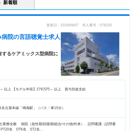
新着順
更新日：2026/08/07 求人番号：578335
み病院
の言語聴覚士求人
を有するケアミックス型病院に
～
以上 【モデル年収】
279
万円～
以上 賞与別途支給
鉄名古屋本線「鳴海駅」（バス・車15分）
士業務全般 病院（急性期/回復期/総合/その他/外来）、訪問看護（訪問看
T20名 OT6名 ST2名…