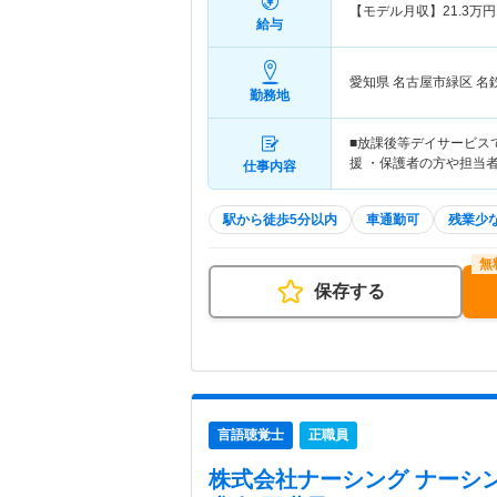
【モデル月収】
21.3
万円
給与
愛知県 名古屋市緑区
名
勤務地
■放課後等デイサービス
援 ・保護者の方や担当
仕事内容
駅から徒歩5分以内
車通勤可
残業少
保存する
言語聴覚士
正職員
株式会社ナーシング ナーシ