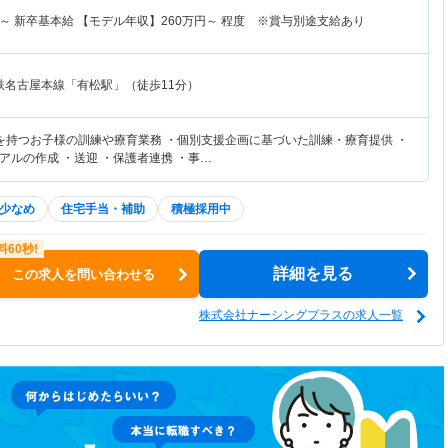
～
新卒基本給 【モデル年収】
260
万円～
程度 ※賞与別途支給あり
鉄名古屋本線「有松駅」（徒歩11分）
を持つお子様の訓練や療育業務 ・個別支援企画に基づいた訓練・療育提供 ・
アルの作成 ・送迎 ・保護者連携 ・事…
少なめ
住宅手当・補助
積極採用中
詳細を見る
この求人を問い合わせる
株式会社ナーシングプラスの求人一覧