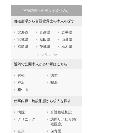
言語聴覚士の求人を絞り込む
都道府県から言語聴覚士の求人を探す
北海道
青森県
岩手県
宮城県
秋田県
山形県
福島県
茨城県
栃木県
群馬県
埼玉県
千葉県
もっと見る
東京都
神奈川県
新潟県
近隣で公開求人が多い駅はこちら
山梨県
長野県
富山県
石川県
福井県
岐阜県
有松
徳重
静岡県
愛知県
三重県
神沢
鳴海
滋賀県
京都府
大阪府
相生山
兵庫県
奈良県
和歌山県
仕事内容・施設形態から求人を探す
鳥取県
島根県
岡山県
広島県
山口県
徳島県
病院
介護福祉施設
香川県
愛媛県
高知県
クリニック
訪問リハビリ(在
宅医療)
福岡県
佐賀県
長崎県
企業
保育園
熊本県
大分県
宮崎県