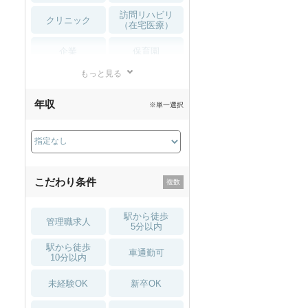
訪問リハビリ
クリニック
（在宅医療）
企業
保育園
もっと見る
小児リハビリ
整骨院
年収
※単一選択
接骨院
訪問マッサージ
薬局・
その他
ドラッグストア
こだわり条件
駅から徒歩
管理職求人
5分以内
駅から徒歩
車通勤可
10分以内
未経験OK
新卒OK