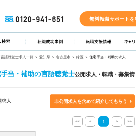
0120-941-651
無料転職サポートを
ド
求人検索
転職成功事例
転職支
言語聴覚士求人一覧
愛知県
名古屋市
緑区
住宅手当・補助の求人
宅手当・補助の言語聴覚士
公開求人・転職・募集情
開求人
非公開求人を含めて紹介してもらう
<<
<
>
>>
1