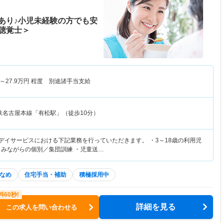
あり♪小児未経験の方でも安
聴覚士＞
～
27.9
万円
程度 別途諸手当支給
鉄名古屋本線「有松駅」（徒歩10分）
等デイサービスにおける下記業務を行っていただきます。 ・3～18歳の利用児
しみながらの個別／集団訓練 ・児童送…
なめ
住宅手当・補助
積極採用中
詳細を見る
この求人を問い合わせる