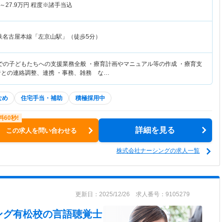
～
27.9
万円
程度※諸手当込
鉄名古屋本線「左京山駅」（徒歩5分）
での子どもたちへの支援業務全般 ・療育計画やマニュアル等の作成 ・療育支
者との連絡調整、連携 ・事務、雑務 な…
なめ
住宅手当・補助
積極採用中
詳細を見る
この求人を問い合わせる
株式会社ナーシングの求人一覧
更新日：2025/12/26 求人番号：9105279
ング有松校
の言語聴覚士