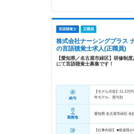
言語聴覚士
正職員
株式会社ナーシングプラス 
の言語聴覚士求人(正職員)
【愛知県／名古屋市緑区】研修制度
にて言語聴覚士募集です！
【モデル月収】
21.3
万円
年モデル、賞与別
給与
愛知県 名古屋市緑区
名
勤務地
【仕事内容】 ■発達障