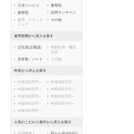
小児リハビリ
整骨院
鹿児島県
沖縄県
接骨院
訪問マッサージ
薬局・ドラッグ
その他
ストア
雇用形態から求人を探す
正社員(正職員)
契約社員・嘱託
社員
非常勤・パート
その他
年収から求人を探す
年収300万円～
年収350万円～
年収400万円～
年収450万円～
年収500万円～
年収550万円～
年収600万円～
年収650万円～
年収700万円～
人気のこだわり条件から求人を探す
管理職求人
駅から徒歩5分以