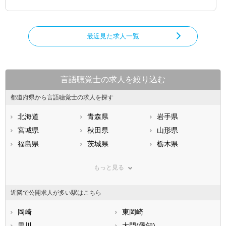
最近見た求人一覧
言語聴覚士の求人を絞り込む
都道府県から言語聴覚士の求人を探す
北海道
青森県
岩手県
宮城県
秋田県
山形県
福島県
茨城県
栃木県
群馬県
埼玉県
千葉県
もっと見る
東京都
神奈川県
新潟県
山梨県
長野県
富山県
近隣で公開求人が多い駅はこちら
石川県
福井県
岐阜県
静岡県
岡崎
愛知県
東岡崎
三重県
滋賀県
男川
京都府
大門(愛知)
大阪府