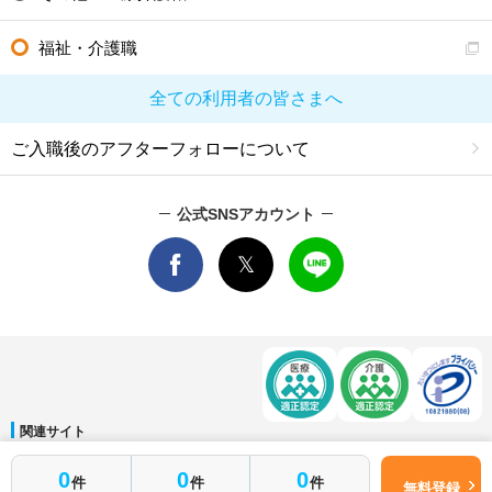
福祉・介護職
全ての利用者の皆さまへ
ご入職後のアフターフォローについて
公式SNSアカウント
関連サイト
マイナビDOCTOR
│
マイナビ看護師
│
マイナビ薬剤師
│
マイナビ保育士
0
0
0
件
件
件
運営会社
無料登録