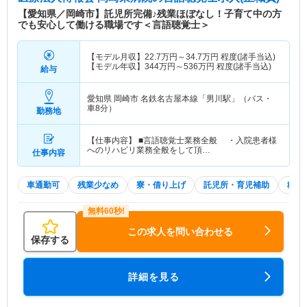
【愛知県／岡崎市】託児所完備♪残業ほぼなし！子育て中の方
でも安心して働ける職場です＜言語聴覚士＞
【モデル月収】
22.7
万円～
34.7
万円
程度(諸手当込)
【モデル年収】
344
万円～
536
万円
程度(諸手当込)
給与
愛知県 岡崎市
名鉄名古屋本線「男川駅」（バス・
車8分）
勤務地
【仕事内容】 ■言語聴覚士業務全般 ・入院患者様
へのリハビリ業務全般をして頂…
仕事内容
車通勤可
残業少なめ
寮・借り上げ
託児所・育児補助
積極
この求人を問い合わせる
保存する
詳細を見る