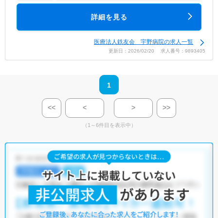
詳細を見る
医療法人鉄友会 宇野病院の求人一覧
更新日：2026/02/20 求人番号：9893405
1
<<
<
>
>>
（1～6件目を表示中）