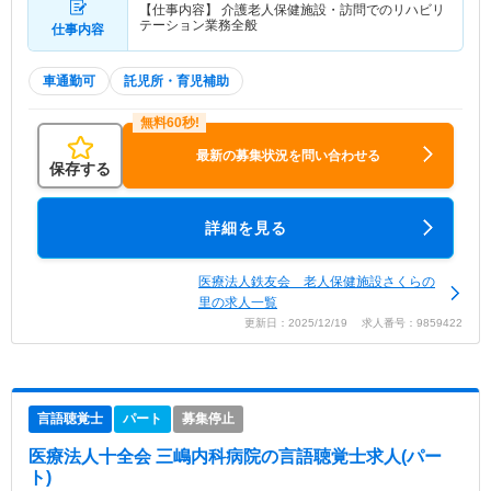
【仕事内容】 介護老人保健施設・訪問でのリハビリ
テーション業務全般
仕事内容
車通勤可
託児所・育児補助
最新の募集状況を問い合わせる
保存する
詳細を見る
医療法人鉄友会 老人保健施設さくらの
里の求人一覧
更新日：2025/12/19 求人番号：9859422
言語聴覚士
パート
募集停止
医療法人十全会 三嶋内科病院
の言語聴覚士求人(パー
ト)