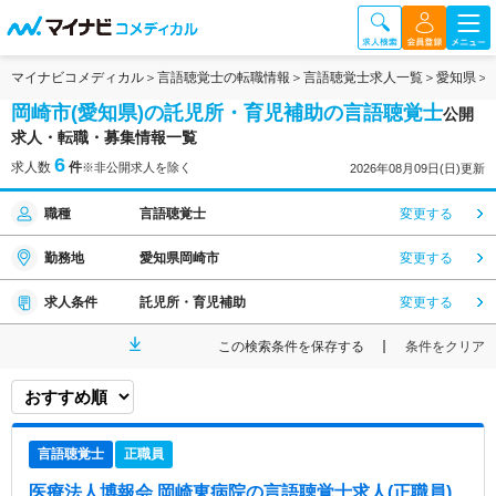
マイナビコメディカル
言語聴覚士の転職情報
言語聴覚士求人一覧
愛知県
岡崎市(愛知県)の託児所・育児補助の言語聴覚士
公開
求人・転職・募集情報一覧
6
求人数
件
※非公開求人を除く
2026年08月09日(日)更新
職種
言語聴覚士
変更する
勤務地
愛知県岡崎市
変更する
求人条件
託児所・育児補助
変更する
この検索条件を保存する
条件をクリア
言語聴覚士
正職員
医療法人博報会 岡崎東病院
の言語聴覚士求人(正職員)