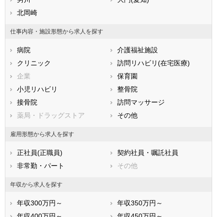
兵庫県
北岡崎
奈良県
和歌山県
鳥取県
島根県
岡山県
仕事内容・施設形態から求人を探す
広島県
山口県
徳島県
病院
介護福祉施設
香川県
愛媛県
高知県
クリニック
訪問リハビリ(在宅医療)
福岡県
佐賀県
長崎県
企業
保育園
熊本県
大分県
宮崎県
小児リハビリ
整骨院
鹿児島県
沖縄県
接骨院
訪問マッサージ
薬局・ドラッグストア
その他
雇用形態から求人を探す
正社員(正職員)
契約社員・嘱託社員
非常勤・パート
その他
年収から求人を探す
年収300万円～
年収350万円～
年収400万円～
年収450万円～