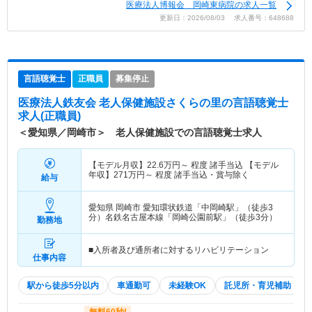
医療法人博報会 岡崎東病院の求人一覧
更新日：2026/08/03 求人番号：648688
言語聴覚士
正職員
募集停止
医療法人鉄友会 老人保健施設さくらの里
の言語聴覚士
求人(正職員)
＜愛知県／岡崎市＞ 老人保健施設での言語聴覚士求人
【モデル月収】
22.6
万円～
程度 諸手当込 【モデル
年収】
271
万円～
程度 諸手当込・賞与除く
給与
愛知県 岡崎市
愛知環状鉄道「中岡崎駅」（徒歩3
分）名鉄名古屋本線「岡崎公園前駅」（徒歩3分）
勤務地
■入所者及び通所者に対するリハビリテーション
仕事内容
駅から徒歩5分以内
車通勤可
未経験OK
託児所・育児補助