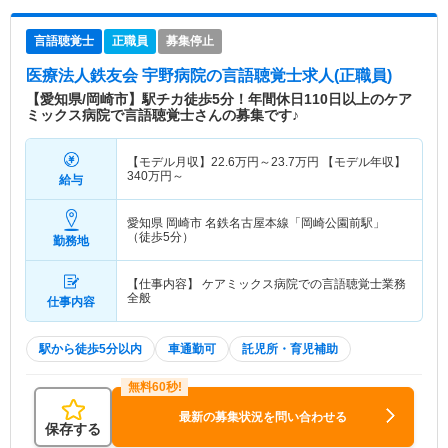
言語聴覚士
正職員
募集停止
医療法人鉄友会 宇野病院
の言語聴覚士求人(正職員)
【愛知県/岡崎市】駅チカ徒歩5分！年間休日110日以上のケア
ミックス病院で言語聴覚士さんの募集です♪
【モデル月収】
22.6
万円～
23.7
万円
【モデル年収】
340
万円～
給与
愛知県 岡崎市
名鉄名古屋本線「岡崎公園前駅」
（徒歩5分）
勤務地
【仕事内容】 ケアミックス病院での言語聴覚士業務
全般
仕事内容
駅から徒歩5分以内
車通勤可
託児所・育児補助
最新の募集状況を問い合わせる
保存する