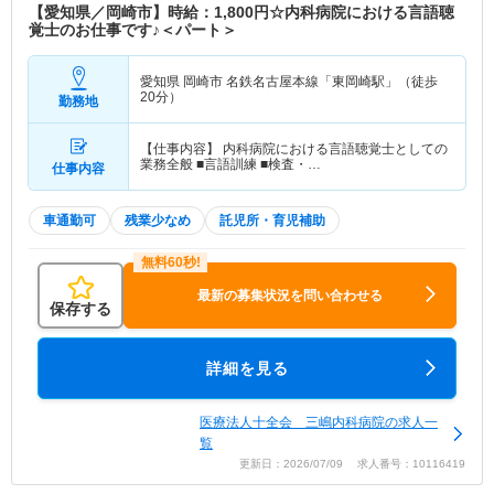
【愛知県／岡崎市】時給：1,800円☆内科病院における言語聴
覚士のお仕事です♪＜パート＞
愛知県 岡崎市
名鉄名古屋本線「東岡崎駅」（徒歩
20分）
勤務地
【仕事内容】 内科病院における言語聴覚士としての
業務全般 ■言語訓練 ■検査・…
仕事内容
車通勤可
残業少なめ
託児所・育児補助
最新の募集状況を問い合わせる
保存する
詳細を見る
医療法人十全会 三嶋内科病院の求人一
覧
更新日：2026/07/09 求人番号：10116419