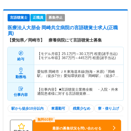
言語聴覚士
正職員
募集停止
医療法人大朋会 岡崎共立病院
の言語聴覚士求人(正職
員)
【愛知県／岡崎市】 療養病院にて言語聴覚士募集
【モデル月収】
25.1
万円～
30.1
万円
程度(諸手当込)
【モデル年収】
367
万円～
445
万円
程度(諸手当込)
給与
愛知県 岡崎市
ＪＲ東海道本線(熱海－米原)「岡崎
駅」（徒歩7分）愛知環状鉄道「岡崎駅」（徒歩7
勤務地
分）
【仕事内容】 ■言語聴覚士業務全般 ・入院・外来
通院患者様に対する言語聴覚療…
仕事内容
駅から徒歩10分以内
車通勤可
残業少なめ
寮・借り上げ
託
最新の募集状況を問い合わせる