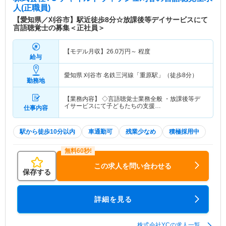
人(正職員)
【愛知県／刈谷市】駅近徒歩8分☆放課後等デイサービスにて
言語聴覚士の募集＜正社員＞
【モデル月収】
26.0
万円～
程度
給与
愛知県 刈谷市
名鉄三河線「重原駅」（徒歩8分）
勤務地
【業務内容】 ◇言語聴覚士業務全般 ・放課後等デ
イサービスにて子どもたちの支援…
仕事内容
駅から徒歩10分以内
車通勤可
残業少なめ
積極採用中
この求人を問い合わせる
保存する
詳細を見る
株式会社YCの求人一覧