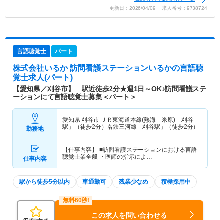
更新日：2026/04/09 求人番号：9738724
言語聴覚士
パート
株式会社いるか 訪問看護ステーションいるか
の言語聴
覚士求人(パート)
【愛知県／刈谷市】 駅近徒歩2分★週1日～OK♪訪問看護ステ
ーションにて言語聴覚士募集＜パート＞
愛知県 刈谷市
ＪＲ東海道本線(熱海－米原)「刈谷
駅」（徒歩2分）名鉄三河線「刈谷駅」（徒歩2分）
勤務地
【仕事内容】 ■訪問看護ステーションにおける言語
聴覚士業全般 ・医師の指示によ…
仕事内容
駅から徒歩5分以内
車通勤可
残業少なめ
積極採用中
この求人を問い合わせる