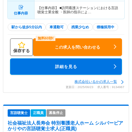
【仕事内容】 ■訪問看護ステーションにおける言語
聴覚士業全般 ・医師の指示によ…
仕事内容
駅から徒歩5分以内
車通勤可
残業少なめ
積極採用中
この求人を問い合わせる
保存する
詳細を見る
株式会社いるかの求人一覧
更新日：2025/06/23 求人番号：9134967
言語聴覚士
正職員
募集停止
社会福祉法人長寿会 特別養護老人ホーム シルバーピア
かりや
の言語聴覚士求人(正職員)