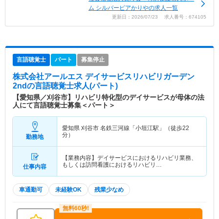
ム シルバーピアかりやの求人一覧
更新日：2026/07/23 求人番号：674105
言語聴覚士
パート
募集停止
株式会社アールエス デイサービスリハビリガーデン
2nd
の言語聴覚士求人(パート)
【愛知県／刈谷市】リハビリ特化型のデイサービスが母体の法
人にて言語聴覚士募集＜パート＞
愛知県 刈谷市
名鉄三河線「小垣江駅」（徒歩22
分）
勤務地
【業務内容】デイサービスにおけるリハビリ業務、
もしくは訪問看護におけるリハビリ…
仕事内容
車通勤可
未経験OK
残業少なめ