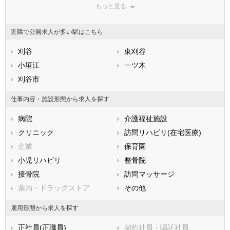
もっと見る
東京都
神奈川県
新潟県
山梨県
長野県
富山県
近隣で公開求人が多い駅はこちら
石川県
福井県
岐阜県
静岡県
刈谷
愛知県
東刈谷
三重県
滋賀県
小垣江
京都府
一ツ木
大阪府
兵庫県
刈谷市
奈良県
和歌山県
鳥取県
島根県
岡山県
仕事内容・施設形態から求人を探す
広島県
山口県
徳島県
病院
介護福祉施設
香川県
愛媛県
高知県
クリニック
訪問リハビリ(在宅医療)
福岡県
佐賀県
長崎県
企業
保育園
熊本県
大分県
宮崎県
小児リハビリ
整骨院
鹿児島県
沖縄県
接骨院
訪問マッサージ
薬局・ドラッグストア
その他
雇用形態から求人を探す
正社員(正職員)
契約社員・嘱託社員