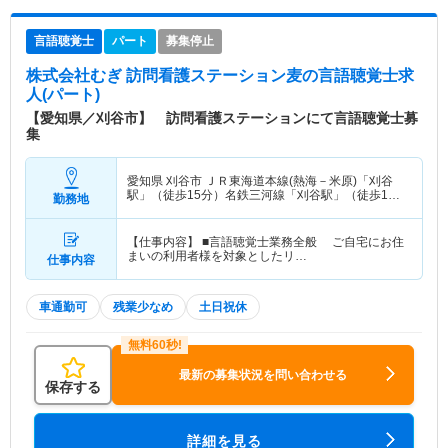
言語聴覚士
パート
募集停止
株式会社むぎ 訪問看護ステーション麦
の言語聴覚士求
人(パート)
【愛知県／刈谷市】 訪問看護ステーションにて言語聴覚士募
集
愛知県 刈谷市
ＪＲ東海道本線(熱海－米原)「刈谷
駅」（徒歩15分）名鉄三河線「刈谷駅」（徒歩15
勤務地
分） 他
【仕事内容】 ■言語聴覚士業務全般 ご自宅にお住
まいの利用者様を対象としたリ…
仕事内容
車通勤可
残業少なめ
土日祝休
最新の募集状況を問い合わせる
保存する
詳細を見る