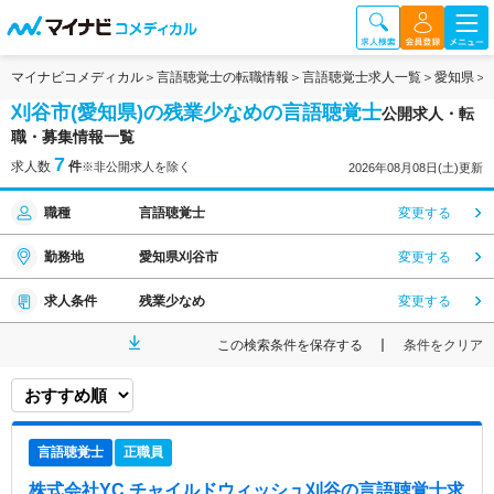
マイナビコメディカル
言語聴覚士の転職情報
言語聴覚士求人一覧
愛知県
刈谷市(愛知県)の残業少なめの言語聴覚士
公開求人・転
職・募集情報一覧
7
求人数
件
※非公開求人を除く
2026年08月08日(土)更新
職種
言語聴覚士
変更する
勤務地
愛知県刈谷市
変更する
求人条件
残業少なめ
変更する
この検索条件を保存する
条件をクリア
言語聴覚士
正職員
株式会社YC チャイルドウィッシュ刈谷
の言語聴覚士求