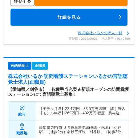
保存する
詳細を見る
株式会社いるかの求人一覧
更新日：2025/06/23 求人番号：9149408
言語聴覚士
正職員
株式会社いるか 訪問看護ステーションいるか
の言語聴
覚士求人(正職員)
【愛知県／刈谷市】 各種手当充実★新規オープンの訪問看護
ステーションにて言語聴覚士募集！
【モデル月収】
22.4
万円～
33.5
万円
程度 諸手当込
【モデル年収】
269
万円～
402
万円
程度 賞与込・
給与
賞与別途支給
愛知県 刈谷市
ＪＲ東海道本線(熱海－米原)「刈谷
駅」（徒歩2分）名鉄三河線「刈谷駅」（徒歩2分）
勤務地