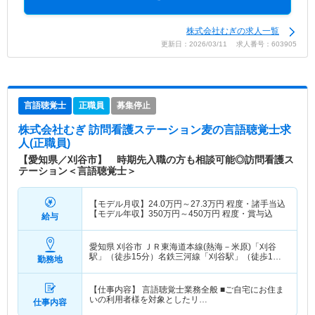
株式会社むぎの求人一覧
更新日：2026/03/11 求人番号：603905
言語聴覚士
正職員
募集停止
株式会社むぎ 訪問看護ステーション麦
の言語聴覚士求
人(正職員)
【愛知県／刈谷市】 時期先入職の方も相談可能◎訪問看護ス
テーション＜言語聴覚士＞
【モデル月収】
24.0
万円～
27.3
万円
程度・諸手当込
【モデル年収】
350
万円～
450
万円
程度・賞与込
給与
愛知県 刈谷市
ＪＲ東海道本線(熱海－米原)「刈谷
駅」（徒歩15分）名鉄三河線「刈谷駅」（徒歩15
勤務地
分） 他
【仕事内容】 言語聴覚士業務全般 ■ご自宅にお住ま
いの利用者様を対象としたリ…
仕事内容