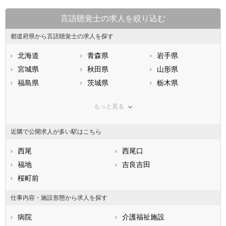
言語聴覚士の求人を絞り込む
都道府県から言語聴覚士の求人を探す
北海道
青森県
岩手県
宮城県
秋田県
山形県
福島県
茨城県
栃木県
群馬県
埼玉県
千葉県
もっと見る
東京都
神奈川県
新潟県
山梨県
長野県
富山県
近隣で公開求人が多い駅はこちら
石川県
福井県
岐阜県
静岡県
西尾
愛知県
西尾口
三重県
滋賀県
福地
京都府
吉良吉田
大阪府
兵庫県
桜町前
奈良県
和歌山県
鳥取県
島根県
岡山県
仕事内容・施設形態から求人を探す
広島県
山口県
徳島県
病院
介護福祉施設
香川県
愛媛県
高知県