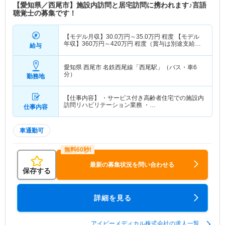
【愛知県／西尾市】施設内訪問と居宅訪問に携われます♪言語
聴覚士の募集です！
【モデル月収】
30.0
万円～
35.0
万円
程度 【モデル
年収】
360
万円～
420
万円
程度（賞与は別途支給と
給与
なります）
愛知県 西尾市
名鉄西尾線「西尾駅」（バス・車6
分）
勤務地
【仕事内容】 ・サービス付き高齢者住宅での施設内
訪問リハビリテーション業務 ・…
仕事内容
車通勤可
最新の募集状況を問い合わせる
保存する
詳細を見る
アイビーメディカル株式会社の求人一覧