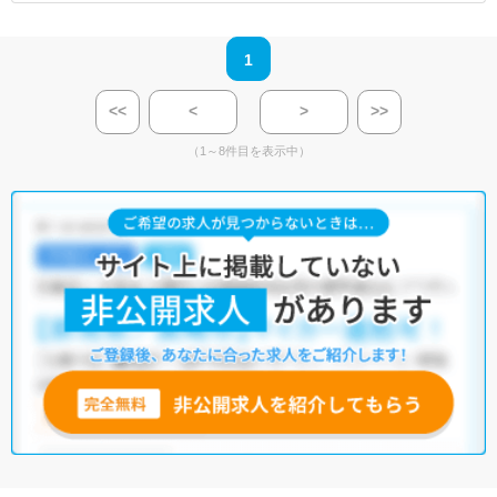
1
<<
<
>
>>
（1～8件目を表示中）