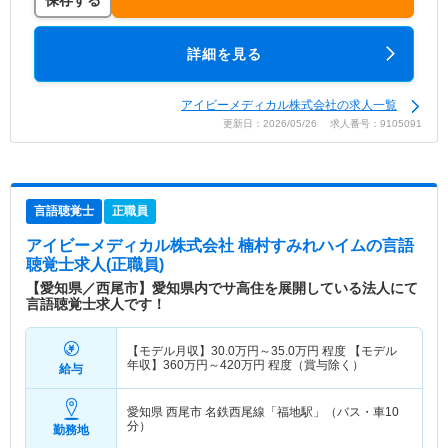
保存する
詳細を見る
アイビーメディカル株式会社の求人一覧
更新日：2026/05/26 求人番号：9105091
言語聴覚士
正職員
アイビーメディカル株式会社 楠村すみれハイム
の言語
聴覚士求人(正職員)
【愛知県／西尾市】愛知県内でサ高住を展開している法人にて
言語聴覚士求人です！
【モデル月収】
30.0
万円～
35.0
万円
程度 【モデル
年収】
360
万円～
420
万円
程度（賞与除く）
給与
愛知県 西尾市
名鉄西尾線「福地駅」（バス・車10
分）
勤務地