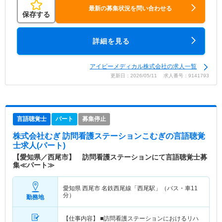
最新の募集状況を問い合わせる
保存する
詳細を見る
アイビーメディカル株式会社の求人一覧
更新日：2026/05/11 求人番号：9141793
言語聴覚士
パート
募集停止
株式会社むぎ 訪問看護ステーションこむぎ
の言語聴覚
士求人(パート)
【愛知県／西尾市】 訪問看護ステーションにて言語聴覚士募
集≪パート≫
愛知県 西尾市
名鉄西尾線「西尾駅」（バス・車11
分）
勤務地
【仕事内容】 ■訪問看護ステーションにおけるリハ