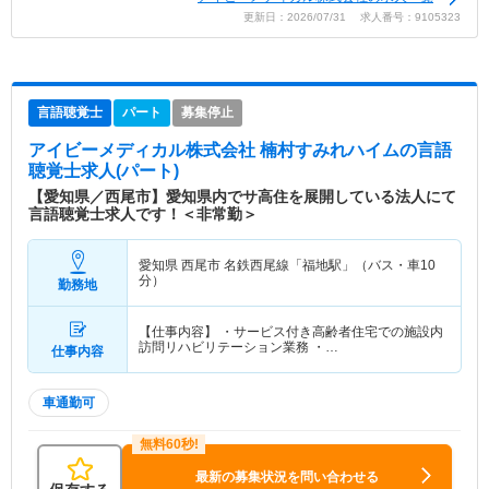
更新日：2026/07/31 求人番号：9105323
言語聴覚士
パート
募集停止
アイビーメディカル株式会社 楠村すみれハイム
の言語
聴覚士求人(パート)
【愛知県／西尾市】愛知県内でサ高住を展開している法人にて
言語聴覚士求人です！＜非常勤＞
愛知県 西尾市
名鉄西尾線「福地駅」（バス・車10
分）
勤務地
【仕事内容】 ・サービス付き高齢者住宅での施設内
訪問リハビリテーション業務 ・…
仕事内容
車通勤可
最新の募集状況を問い合わせる