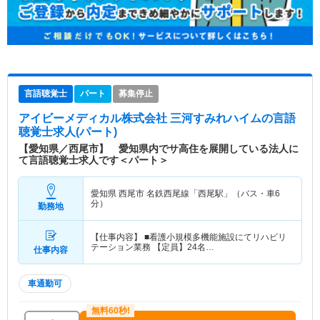
言語聴覚士
パート
募集停止
アイビーメディカル株式会社 三河すみれハイム
の言語
聴覚士求人(パート)
【愛知県／西尾市】 愛知県内でサ高住を展開している法人に
て言語聴覚士求人です＜パート＞
愛知県 西尾市
名鉄西尾線「西尾駅」（バス・車6
分）
勤務地
【仕事内容】 ■看護小規模多機能施設にてリハビリ
テーション業務 【定員】24名…
仕事内容
車通勤可