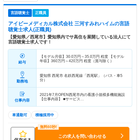
言語聴覚士
正職員
アイビーメディカル株式会社 三河すみれハイム
の言語
聴覚士求人(正職員)
【愛知県／西尾市】愛知県内でサ高住を展開している法人にて
言語聴覚士求人です！
【モデル月収】
30.0
万円～
35.0
万円
程度 【モデル
年収】
360
万円～
420
万円
程度（賞与除く）
給与
愛知県 西尾市
名鉄西尾線「西尾駅」（バス・車5
分）
勤務地
2021年7月OPEN西尾市内の看護小規模多機能施設
【仕事内容】 ■サービス…
仕事内容
車通勤可
積極採用中
この求人を問い合わせる