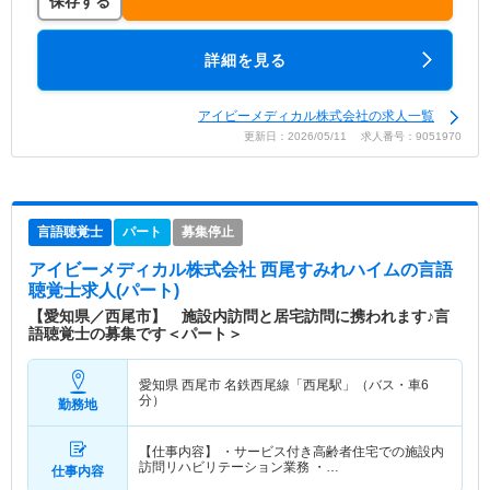
保存する
詳細を見る
アイビーメディカル株式会社の求人一覧
更新日：2026/05/11 求人番号：9051970
言語聴覚士
パート
募集停止
アイビーメディカル株式会社 西尾すみれハイム
の言語
聴覚士求人(パート)
【愛知県／西尾市】 施設内訪問と居宅訪問に携われます♪言
語聴覚士の募集です＜パート＞
愛知県 西尾市
名鉄西尾線「西尾駅」（バス・車6
分）
勤務地
【仕事内容】 ・サービス付き高齢者住宅での施設内
訪問リハビリテーション業務 ・…
仕事内容