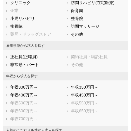
クリニック
訪問リハビリ(在宅医療)
福岡県
佐賀県
長崎県
企業
保育園
熊本県
大分県
宮崎県
小児リハビリ
整骨院
鹿児島県
沖縄県
接骨院
訪問マッサージ
薬局・ドラッグストア
その他
雇用形態から求人を探す
正社員(正職員)
契約社員・嘱託社員
非常勤・パート
その他
年収から求人を探す
年収300万円～
年収350万円～
年収400万円～
年収450万円～
年収500万円～
年収550万円～
年収600万円～
年収650万円～
年収700万円～
人気のこだわり条件から求人を探す