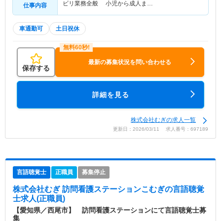
ビリ業務全般 小児から成人ま…
仕事内容
車通勤可
土日祝休
最新の募集状況を問い合わせる
保存する
詳細を見る
株式会社むぎの求人一覧
更新日：2026/03/11 求人番号：697189
言語聴覚士
正職員
募集停止
株式会社むぎ 訪問看護ステーションこむぎ
の言語聴覚
士求人(正職員)
【愛知県／西尾市】 訪問看護ステーションにて言語聴覚士募
集