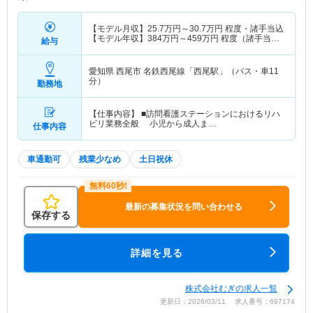
【モデル月収】
25.7
万円～
30.7
万円
程度・諸手当込
【モデル年収】
384
万円～
459
万円
程度（諸手当・
給与
賞与込）
愛知県 西尾市
名鉄西尾線「西尾駅」（バス・車11
分）
勤務地
【仕事内容】 ■訪問看護ステーションにおけるリハ
ビリ業務全般 小児から成人ま…
仕事内容
車通勤可
残業少なめ
土日祝休
最新の募集状況を問い合わせる
保存する
詳細を見る
株式会社むぎの求人一覧
更新日：2026/03/11 求人番号：697174