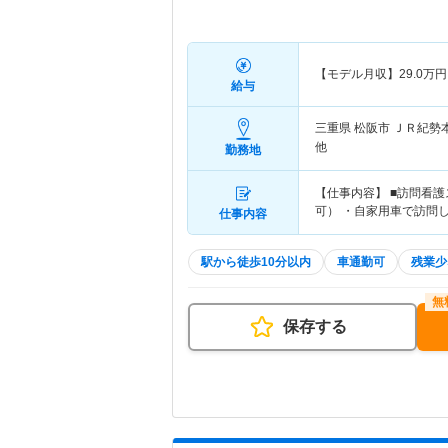
【モデル月収】
29.0
万円
給与
三重県 松阪市
ＪＲ紀勢
他
勤務地
【仕事内容】 ■訪問看
可） ・自家用車で訪問
仕事内容
駅から徒歩10分以内
車通勤可
残業少
保存する