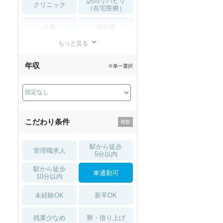
訪問リハビリ
クリニック
（在宅医療）
企業
保育園
もっと見る
小児リハビリ
整骨院
年収
※単一選択
接骨院
訪問マッサージ
薬局・
その他
ドラッグストア
こだわり条件
駅から徒歩
管理職求人
5分以内
駅から徒歩
車通勤可
10分以内
未経験OK
新卒OK
残業少なめ
寮・借り上げ