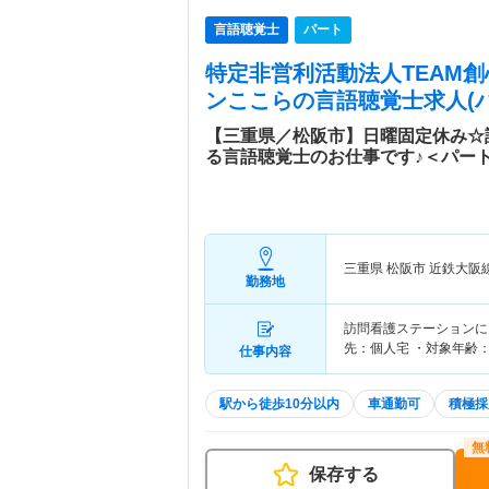
言語聴覚士
パート
特定非営利活動法人TEAM創
ンここら
の言語聴覚士求人(パ
【三重県／松阪市】日曜固定休み☆
る言語聴覚士のお仕事です♪＜パー
三重県 松阪市
近鉄大阪
勤務地
訪問看護ステーションに
先：個人宅 ・対象年齢：
仕事内容
駅から徒歩10分以内
車通勤可
積極採
保存する