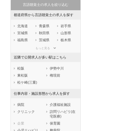
言語聴覚士の求人を絞り込む
都道府県から言語聴覚士の求人を探す
北海道
青森県
岩手県
宮城県
秋田県
山形県
福島県
茨城県
栃木県
群馬県
埼玉県
千葉県
もっと見る
東京都
神奈川県
新潟県
近隣で公開求人が多い駅はこちら
山梨県
長野県
富山県
石川県
福井県
岐阜県
松阪
伊勢中川
静岡県
愛知県
三重県
東松阪
権現前
滋賀県
京都府
大阪府
松ケ崎(三重)
兵庫県
奈良県
和歌山県
仕事内容・施設形態から求人を探す
鳥取県
島根県
岡山県
広島県
山口県
徳島県
病院
介護福祉施設
香川県
愛媛県
高知県
クリニック
訪問リハビリ(在
宅医療)
福岡県
佐賀県
長崎県
企業
保育園
熊本県
大分県
宮崎県
小児リハビリ
整骨院