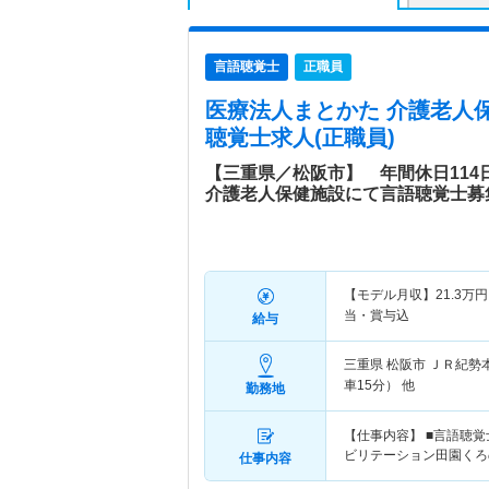
言語聴覚士
正職員
医療法人まとかた 介護老人
聴覚士求人(正職員)
【三重県／松阪市】 年間休日114
介護老人保健施設にて言語聴覚士募
【モデル月収】
21.3
万円
当・賞与込
給与
三重県 松阪市
ＪＲ紀勢
車15分） 他
勤務地
【仕事内容】 ■言語聴
ビリテーション田園くろ
仕事内容