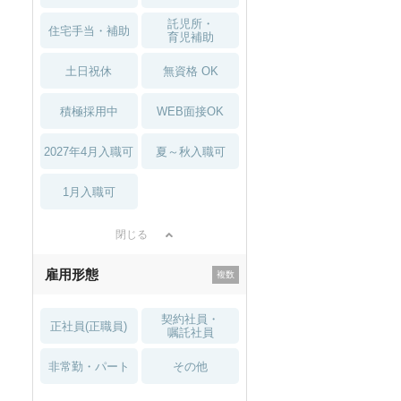
託児所・
住宅手当・補助
育児補助
土日祝休
無資格 OK
積極採用中
WEB面接OK
2027年4月入職可
夏～秋入職可
1月入職可
閉じる
雇用形態
契約社員・
正社員(正職員)
嘱託社員
非常勤・パート
その他