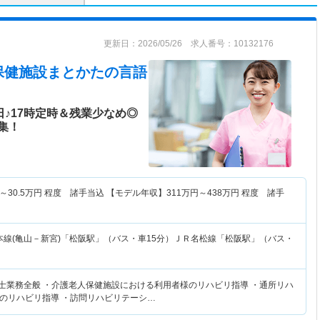
更新日：2026/05/26 求人番号：10132176
保健施設まとかた
の言語
日♪17時定時＆残業少なめ◎
集！
～
30.5
万円
程度 諸手当込 【モデル年収】
311
万円～
438
万円
程度 諸手
本線(亀山－新宮)「松阪駅」（バス・車15分）ＪＲ名松線「松阪駅」（バス・
覚士業務全般 ・介護老人保健施設における利用者様のリハビリ指導 ・通所リハ
のリハビリ指導 ・訪問リハビリテーシ…