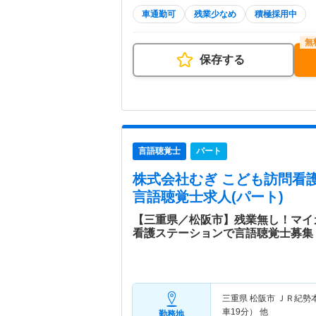
車通勤可
残業少なめ
積極採用中
保存する
言語聴覚士
パート
株式会社むぎ こども訪問看護
言語聴覚士求人(パート)
【三重県／松阪市】残業無し！マイ
看護ステーションで言語聴覚士募集
三重県 松阪市
ＪＲ紀勢
車19分） 他
勤務地