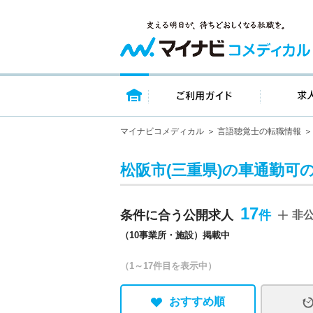
トップページ
ご利用ガイ
マイナビコメディカル
言語聴覚士の転職情報
松阪市(三重県)の車通勤可
17
条件に合う公開求人
非
（10事業所・施設）掲載中
（1～17件目を表示中）
おすすめ順