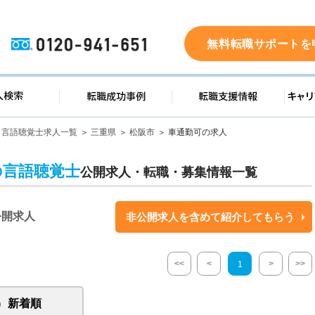
0120-941-651
無料転職サポートを
ド
求人検索
転職成功事例
転職支
言語聴覚士求人一覧
三重県
松阪市
車通勤可の求人
の言語聴覚士
公開求人・転職・募集情報一覧
公開求人
非公開求人を含めて紹介してもらう
<<
<
>
>>
1
新着順