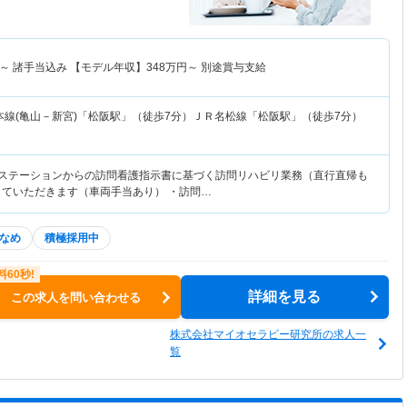
～
諸手当込み 【モデル年収】
348
万円～
別途賞与支給
本線(亀山－新宮)「松阪駅」（徒歩7分）ＪＲ名松線「松阪駅」（徒歩7分）
護ステーションからの訪問看護指示書に基づく訪問リハビリ業務（直行直帰も
していただきます（車両手当あり） ・訪問…
なめ
積極採用中
詳細を見る
この求人を問い合わせる
株式会社マイオセラピー研究所の求人一
覧