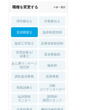
職種を変更する
※単一選択
理学療法士
作業療法士
言語聴覚士
臨床検査技師
臨床工学技士
診療放射線技師
管理栄養士/
柔道整復師
栄養士
あん摩マッサージ
鍼灸師
指圧師
調剤薬局事務
医療事務
治験
視能訓練士
コーディネーター
臨床開発
調理師/
モニター
調理スタッフ
児童指導員
機能訓練指導員