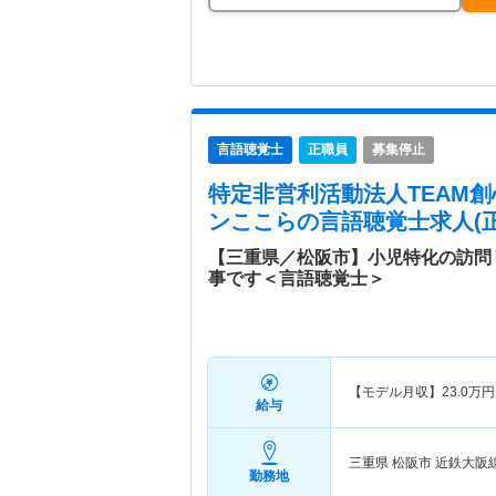
言語聴覚士
正職員
募集停止
特定非営利活動法人TEAM創
ンここら
の言語聴覚士求人(正
【三重県／松阪市】小児特化の訪問
事です＜言語聴覚士＞
【モデル月収】
23.0
万円
給与
三重県 松阪市
近鉄大阪
勤務地