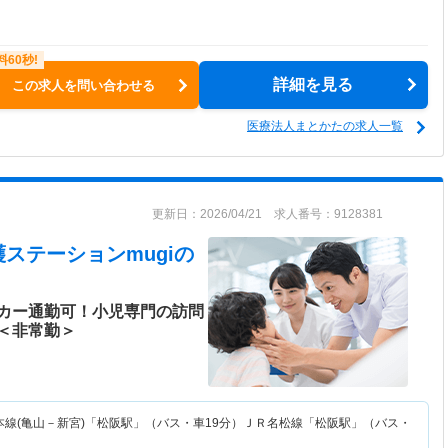
詳細を見る
この求人を問い合わせる
医療法人まとかたの求人一覧
更新日：2026/04/21 求人番号：9128381
ステーションmugi
の
カー通勤可！小児専門の訪問
＜非常勤＞
本線(亀山－新宮)「松阪駅」（バス・車19分）ＪＲ名松線「松阪駅」（バス・