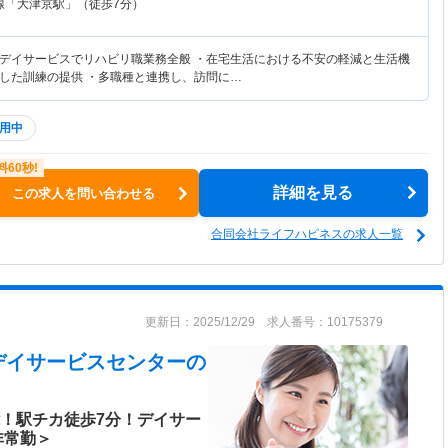
線「大津京駅」（徒歩7分）
デイサービスでリハビリ職業務全般 ・在宅生活における不安の軽減と生活機
した訓練の提供 ・多職種と連携し、訪問に…
用中
詳細を見る
この求人を問い合わせる
合同会社ライフハピネスの求人一覧
更新日：2025/12/29 求人番号：10175379
デイサービスセンター
の
能！駅チカ徒歩7分！デイサー
非常勤＞