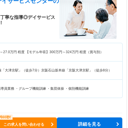
デイサービスセンター
の
 丁寧な指導◎デイサービス
！
～
27.0
万円
程度 【モデル年収】
300
万円～
324
万円
程度（賞与別）
線「大津京駅」（徒歩7分）京阪石山坂本線「京阪大津京駅」（徒歩8分）
指導員業務 ・グループ機能訓練 ・集団体操 ・個別機能訓練
詳細を見る
この求人を問い合わせる