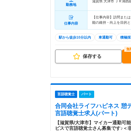
滋賀県 大津市
ＪＲ湖西
勤務地
【仕事内容】訪問または
能の維持・向上を目的と
仕事内容
駅から徒歩10分以内
車通勤可
積極採
保存する
言語聴覚士
パート
合同会社ライフハピネス 憩
言語聴覚士求人(パート)
【滋賀県/大津市】マイカー通勤可
ビスで言語聴覚士さん募集です♪＜