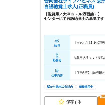
合同会社ライフハピネス 憩
言語聴覚士求人(正職員)
【滋賀県／大津市（JR湖西線）】
センターにて言語聴覚士の募集です
【モデル月収】
24.0
万円
給与
滋賀県 大津市
ＪＲ湖西
勤務地
【仕事内容】 機能訓練
仕事内容
駅から徒歩10分以内
積極採用中
保存する