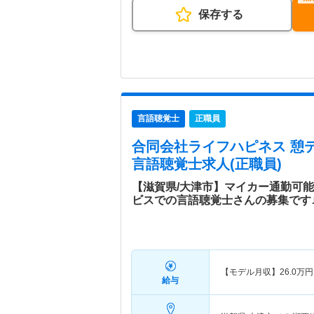
保存する
言語聴覚士
正職員
合同会社ライフハピネス 憩
言語聴覚士求人(正職員)
【滋賀県/大津市】マイカー通勤可
ビスでの言語聴覚士さんの募集です
【モデル月収】
26.0
万円
給与