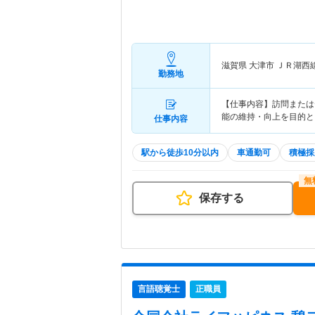
滋賀県 大津市
ＪＲ湖西
勤務地
【仕事内容】訪問または
能の維持・向上を目的と
仕事内容
駅から徒歩10分以内
車通勤可
積極採
保存する
言語聴覚士
正職員