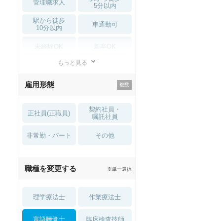
管理職求人
5分以内
駅から徒歩
車通勤可
10分以内
未経験OK
新卒OK
もっと見る
残業少なめ
寮・借り上げ
雇用形態
託児所・
住宅手当・補助
育児補助
契約社員・
正社員(正職員)
土日祝休
無資格 OK
嘱託社員
非常勤・パート
積極採用中
WEB面接OK
その他
2027年4月入職可
夏～秋入職可
職種を変更する
※単一選択
1月入職可
理学療法士
作業療法士
言語聴覚士
臨床検査技師