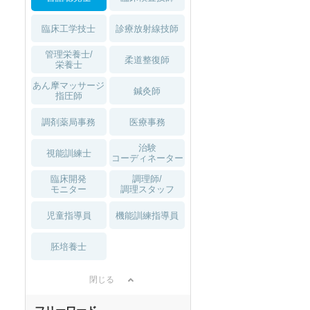
臨床工学技士
診療放射線技師
管理栄養士/
柔道整復師
栄養士
あん摩マッサージ
鍼灸師
指圧師
調剤薬局事務
医療事務
治験
視能訓練士
コーディネーター
臨床開発
調理師/
モニター
調理スタッフ
児童指導員
機能訓練指導員
胚培養士
閉じる