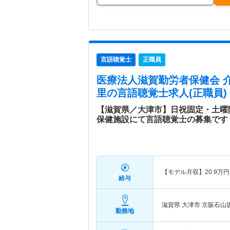
言語聴覚士
正職員
医療法人滋賀勤労者保健会 
里
の言語聴覚士求人(正職員)
【滋賀県／大津市】日祝固定・土曜隔
保健施設にて言語聴覚士の募集です
【モデル月収】
20.9
万円
給与
滋賀県 大津市
京阪石山
勤務地