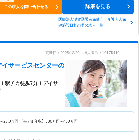
詳細を見る
この求人を問い合わせる
医療法人滋賀勤労者保健会 介護老人保
健施設日和の里の求人一覧
更新日：2025/12/29 求人番号：10175419
デイサービスセンター
の
能！駅チカ徒歩7分！デイサー
♪
～
28.0
万円
【モデル年収】
380
万円～
450
万円