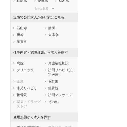
福島県
茨城県
栃木県
群馬県
埼玉県
千葉県
もっと見る
東京都
神奈川県
新潟県
近隣で公開求人が多い駅はこちら
山梨県
長野県
富山県
石川県
福井県
岐阜県
石山寺
膳所
静岡県
愛知県
三重県
唐崎
大津京
滋賀県
京都府
大阪府
滋賀里
兵庫県
奈良県
和歌山県
仕事内容・施設形態から求人を探す
鳥取県
島根県
岡山県
広島県
山口県
徳島県
病院
介護福祉施設
香川県
愛媛県
高知県
クリニック
訪問リハビリ(在
宅医療)
福岡県
佐賀県
長崎県
企業
保育園
熊本県
大分県
宮崎県
小児リハビリ
整骨院
鹿児島県
沖縄県
接骨院
訪問マッサージ
薬局・ドラッグ
その他
ストア
雇用形態から求人を探す