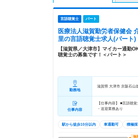
言語聴覚士
パート
医療法人滋賀勤労者保健会 
里
の言語聴覚士求人(パート)
【滋賀県／大津市】マイカー通勤O
聴覚士の募集です！＜パート＞
滋賀県 大津市
京阪石山
勤務地
【仕事内容】 ■言語聴覚
・送迎業務あり
仕事内容
駅から徒歩10分以内
車通勤可
積極採