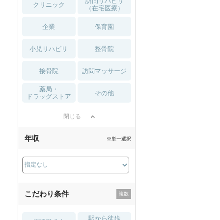
訪問リハビリ
クリニック
（在宅医療）
企業
保育園
小児リハビリ
整骨院
接骨院
訪問マッサージ
薬局・
その他
ドラッグストア
閉じる
年収
※単一選択
こだわり条件
駅から徒歩