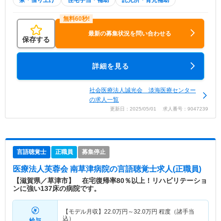
寮・借り上げ
住宅手当・補助
託児所・育児補助
最新の募集状況を問い合わせる
保存する
詳細を見る
社会医療法人誠光会 淡海医療センター
の求人一覧
更新日：2025/05/01 求人番号：9047239
言語聴覚士
正職員
募集停止
医療法人芙蓉会 南草津病院
の言語聴覚士求人(正職員)
【滋賀県／草津市】 在宅復帰率80％以上！リハビリテーショ
ンに強い137床の病院です。
【モデル月収】
22.0
万円～
32.0
万円
程度（諸手当
込）
給与