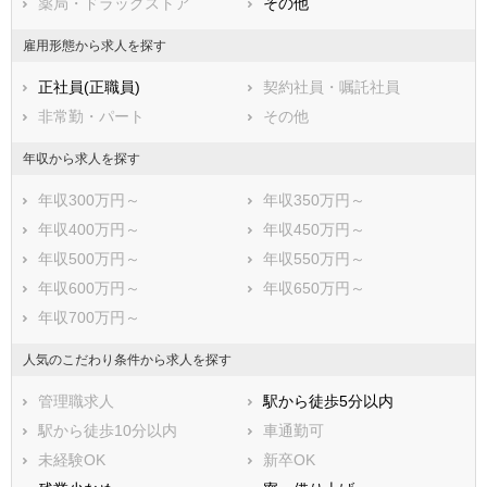
薬局・ドラッグストア
その他
鹿児島県
沖縄県
雇用形態から求人を探す
正社員(正職員)
契約社員・嘱託社員
非常勤・パート
その他
年収から求人を探す
年収300万円～
年収350万円～
年収400万円～
年収450万円～
年収500万円～
年収550万円～
年収600万円～
年収650万円～
年収700万円～
人気のこだわり条件から求人を探す
管理職求人
駅から徒歩5分以内
駅から徒歩10分以内
車通勤可
未経験OK
新卒OK