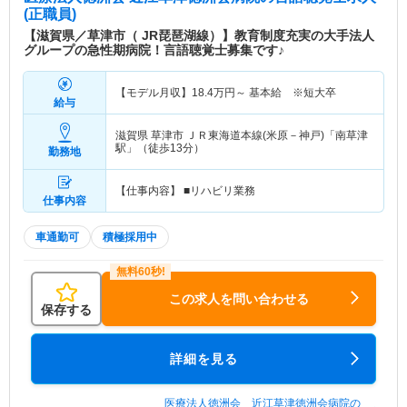
(正職員)
【滋賀県／草津市（ JR琵琶湖線）】教育制度充実の大手法人
グループの急性期病院！言語聴覚士募集です♪
【モデル月収】
18.4
万円～
基本給 ※短大卒
給与
滋賀県 草津市
ＪＲ東海道本線(米原－神戸)「南草津
駅」（徒歩13分）
勤務地
【仕事内容】 ■リハビリ業務
仕事内容
車通勤可
積極採用中
この求人を問い合わせる
保存する
詳細を見る
医療法人徳洲会 近江草津徳洲会病院の