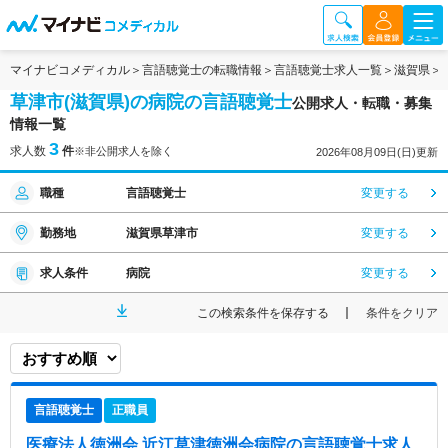
マイナビコメディカル
言語聴覚士の転職情報
言語聴覚士求人一覧
滋賀県
草津市(滋賀県)の病院の言語聴覚士
公開求人・転職・募集
情報一覧
3
求人数
件
※非公開求人を除く
2026年08月09日(日)更新
職種
言語聴覚士
変更する
勤務地
滋賀県草津市
変更する
求人条件
病院
変更する
この検索条件を保存する
条件をクリア
言語聴覚士
正職員
医療法人徳洲会 近江草津徳洲会病院
の言語聴覚士求人