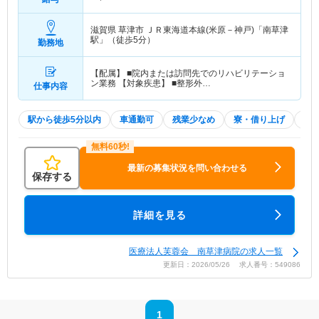
滋賀県 草津市
ＪＲ東海道本線(米原－神戸)「南草津
駅」（徒歩5分）
勤務地
【配属】 ■院内または訪問先でのリハビリテーショ
ン業務 【対象疾患】 ■整形外…
仕事内容
駅から徒歩5分以内
車通勤可
残業少なめ
寮・借り上げ
託
最新の募集状況を問い合わせる
保存する
詳細を見る
医療法人芙蓉会 南草津病院の求人一覧
更新日：2026/05/26 求人番号：549086
1