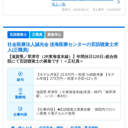
求人一覧
更新日：2026/06/12 求人番号：10163603
言語聴覚士
正職員
募集停止
社会医療法人誠光会 淡海医療センター
の言語聴覚士求
人(正職員)
【滋賀県／草津市（JR東海道本線）】年間休日120日♪総合病
院にて言語聴覚士の募集です！＜正社員＞
【モデル月収】
22.8
万円～
程度 ※経験考慮 【モデ
ル年収】
273
万円～
程度※月収×12ヶ月
給与
滋賀県 草津市
ＪＲ東海道本線(米原－神戸)「南草津
駅」（バス・車4分）
勤務地
【仕事内容】 ■言語聴覚士業務全般 ・病院内でのリ
ハ業務 ※電子カルテ使用
仕事内容