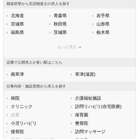
都道府県から言語聴覚士の求人を探す
北海道
青森県
岩手県
宮城県
秋田県
山形県
福島県
茨城県
栃木県
群馬県
埼玉県
千葉県
もっと見る
東京都
神奈川県
新潟県
山梨県
長野県
富山県
近隣で公開求人が多い駅はこちら
石川県
福井県
岐阜県
静岡県
南草津
愛知県
草津(滋賀)
三重県
滋賀県
京都府
大阪府
仕事内容・施設形態から求人を探す
兵庫県
奈良県
和歌山県
病院
介護福祉施設
鳥取県
島根県
岡山県
クリニック
訪問リハビリ(在宅医療)
広島県
山口県
徳島県
企業
保育園
香川県
愛媛県
高知県
小児リハビリ
整骨院
福岡県
佐賀県
長崎県
接骨院
訪問マッサージ
熊本県
大分県
宮崎県