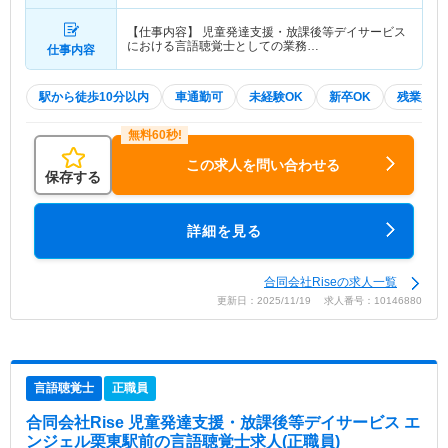
【仕事内容】 児童発達支援・放課後等デイサービス
における言語聴覚士としての業務…
仕事内容
駅から徒歩10分以内
車通勤可
未経験OK
新卒OK
残業少な
この求人を問い合わせる
保存する
詳細を見る
合同会社Riseの求人一覧
更新日：2025/11/19 求人番号：10146880
言語聴覚士
正職員
合同会社Rise 児童発達支援・放課後等デイサービス エ
ンジェル栗東駅前
の言語聴覚士求人(正職員)