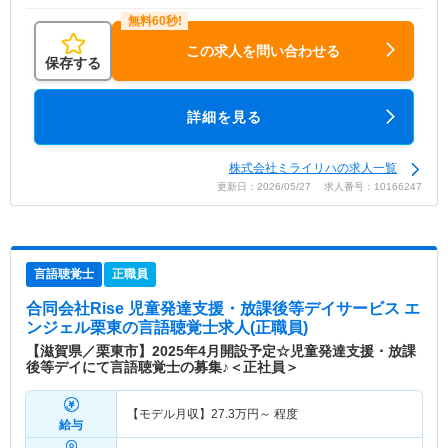
この求人を問い合わせる
保存する
詳細を見る
株式会社ミライリハの求人一覧
更新日：2026/05/27 求人番号：10166247
言語聴覚士
正職員
合同会社Rise 児童発達支援・放課後等デイサービス エ
ンジェル栗東
の言語聴覚士求人(正職員)
【滋賀県／栗東市】2025年4月開設予定☆児童発達支援・放課
後等デイにて言語聴覚士の募集♪＜正社員＞
【モデル月収】
27.3
万円～
程度
給与