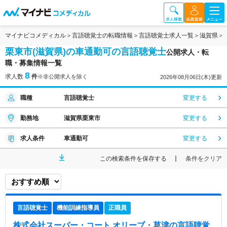
マイナビコメディカル
言語聴覚士の転職情報
言語聴覚士求人一覧
滋賀県
栗東市(滋賀県)の車通勤可の言語聴覚士
公開求人・転
職・募集情報一覧
8
求人数
件
※非公開求人を除く
2026年08月06日(木)更新
職種
言語聴覚士
変更する
勤務地
滋賀県栗東市
変更する
求人条件
車通勤可
変更する
この検索条件を保存する
条件をクリア
言語聴覚士
機能訓練指導員
正職員
株式会社スーパー・コート オリーブ・草津
の言語聴覚