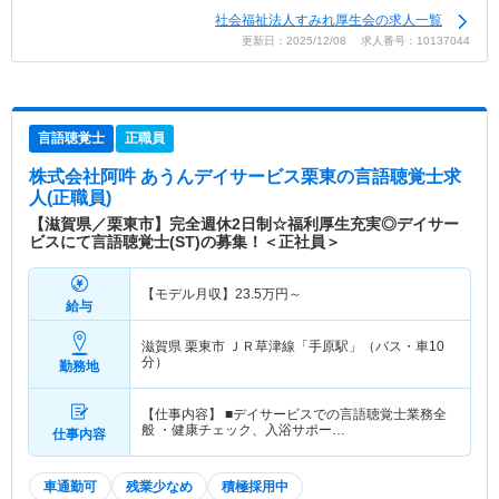
社会福祉法人すみれ厚生会の求人一覧
更新日：2025/12/08 求人番号：10137044
言語聴覚士
正職員
株式会社阿吽 あうんデイサービス栗東
の言語聴覚士求
人(正職員)
【滋賀県／栗東市】完全週休2日制☆福利厚生充実◎デイサー
ビスにて言語聴覚士(ST)の募集！＜正社員＞
【モデル月収】
23.5
万円～
給与
滋賀県 栗東市
ＪＲ草津線「手原駅」（バス・車10
分）
勤務地
【仕事内容】 ■デイサービスでの言語聴覚士業務全
般 ・健康チェック、入浴サポー…
仕事内容
車通勤可
残業少なめ
積極採用中