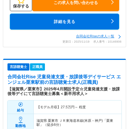
この求人を問い合わせる
保存する
詳細を見る
合同会社Riseの求人一覧
更新日：2025/11/19 求人番号：10146906
言語聴覚士
正職員
合同会社Rise 児童発達支援・放課後等デイサービス エ
ンジェル栗東駅前
の言語聴覚士求人(正職員)
【滋賀県／栗東市】2025年4月開設予定☆児童発達支援・放課
後等デイにて言語聴覚士募集＜新卒用求人＞
【モデル月収】
27.5
万円～
程度
給与
滋賀県 栗東市
ＪＲ東海道本線(米原－神戸)「栗東
駅」（徒歩6分）
勤務地