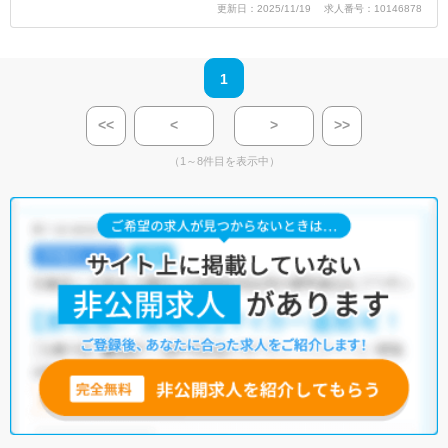
更新日：2025/11/19 求人番号：10146878
1
<<
<
>
>>
（1～8件目を表示中）