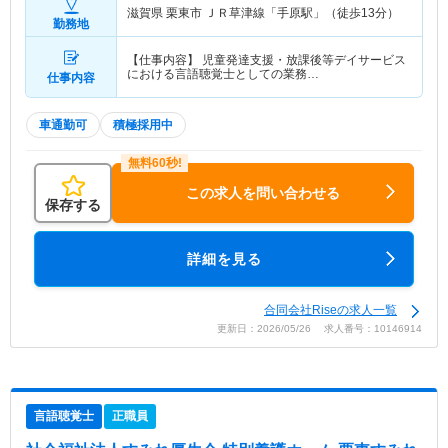
滋賀県 栗東市
ＪＲ草津線「手原駅」（徒歩13分）
勤務地
【仕事内容】 児童発達支援・放課後等デイサービス
における言語聴覚士としての業務…
仕事内容
車通勤可
積極採用中
この求人を問い合わせる
保存する
詳細を見る
合同会社Riseの求人一覧
更新日：2026/05/26 求人番号：10146914
言語聴覚士
正職員