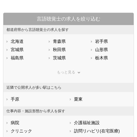
言語聴覚士の求人を絞り込む
都道府県から言語聴覚士の求人を探す
北海道
青森県
岩手県
宮城県
秋田県
山形県
福島県
茨城県
栃木県
群馬県
埼玉県
千葉県
もっと見る
東京都
神奈川県
新潟県
山梨県
長野県
富山県
近隣で公開求人が多い駅はこちら
石川県
福井県
岐阜県
静岡県
手原
愛知県
栗東
三重県
滋賀県
京都府
大阪府
仕事内容・施設形態から求人を探す
兵庫県
奈良県
和歌山県
病院
介護福祉施設
鳥取県
島根県
岡山県
クリニック
訪問リハビリ(在宅医療)
広島県
山口県
徳島県