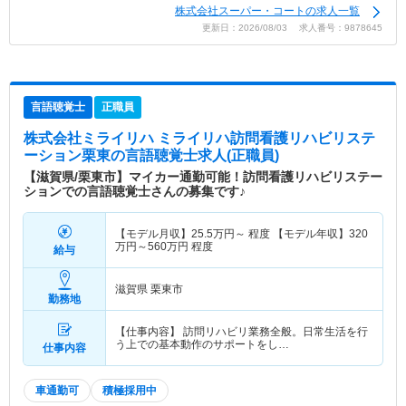
株式会社スーパー・コートの求人一覧
更新日：2026/08/03 求人番号：9878645
言語聴覚士
正職員
株式会社ミライリハ ミライリハ訪問看護リハビリステ
ーション栗東
の言語聴覚士求人(正職員)
【滋賀県/栗東市】マイカー通勤可能！訪問看護リハビリステー
ションでの言語聴覚士さんの募集です♪
【モデル月収】
25.5
万円～
程度 【モデル年収】
320
万円～
560
万円
程度
給与
滋賀県 栗東市
勤務地
【仕事内容】 訪問リハビリ業務全般。日常生活を行
う上での基本動作のサポートをし…
仕事内容
車通勤可
積極採用中