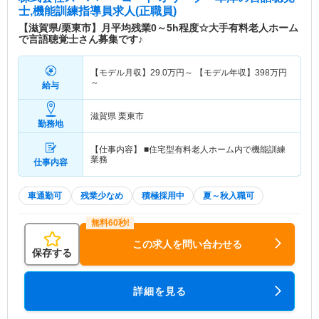
士,機能訓練指導員求人(正職員)
【滋賀県/栗東市】月平均残業0～5h程度☆大手有料老人ホーム
で言語聴覚士さん募集です♪
【モデル月収】
29.0
万円～
【モデル年収】
398
万円
～
給与
滋賀県 栗東市
勤務地
【仕事内容】 ■住宅型有料老人ホーム内で機能訓練
業務
仕事内容
車通勤可
残業少なめ
積極採用中
夏～秋入職可
この求人を問い合わせる
保存する
詳細を見る