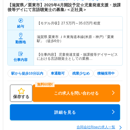
【滋賀県／栗東市】2025年4月開設予定☆児童発達支援・放課
後等デイにて言語聴覚士の募集♪＜正社員＞
【モデル月収】
27.5
万円～
35.0
万円
程度
給与
滋賀県 栗東市
ＪＲ東海道本線(米原－神戸)「栗東
駅」（徒歩6分）
勤務地
【仕事内容】 児童発達支援・放課後等デイサービス
における言語聴覚士としての業務…
仕事内容
駅から徒歩10分以内
車通勤可
残業少なめ
積極採用中
この求人を問い合わせる
保存する
詳細を見る
合同会社Riseの求人一覧