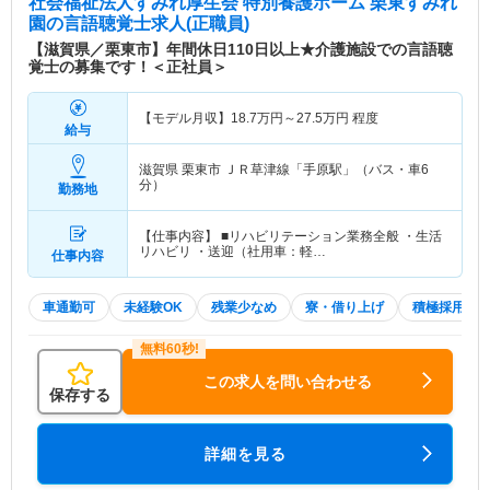
社会福祉法人すみれ厚生会 特別養護ホーム 栗東すみれ
園
の言語聴覚士求人(正職員)
【滋賀県／栗東市】年間休日110日以上★介護施設での言語聴
覚士の募集です！＜正社員＞
【モデル月収】
18.7
万円～
27.5
万円
程度
給与
滋賀県 栗東市
ＪＲ草津線「手原駅」（バス・車6
分）
勤務地
【仕事内容】 ■リハビリテーション業務全般 ・生活
リハビリ ・送迎（社用車：軽…
仕事内容
車通勤可
未経験OK
残業少なめ
寮・借り上げ
積極採用中
この求人を問い合わせる
保存する
詳細を見る