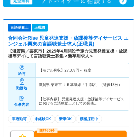
言語聴覚士
正職員
合同会社Rise 児童発達支援・放課後等デイサービス エ
ンジェル栗東
の言語聴覚士求人(正職員)
【滋賀県／栗東市】2025年4月開設予定☆児童発達支援・放課
後等デイにて言語聴覚士募集＜新卒用求人＞
【モデル月収】
27.3
万円～
程度
給与
滋賀県 栗東市
ＪＲ草津線「手原駅」（徒歩13分）
勤務地
【仕事内容】 児童発達支援・放課後等デイサービス
における言語聴覚士としての業務…
仕事内容
車通勤可
未経験OK
新卒OK
積極採用中