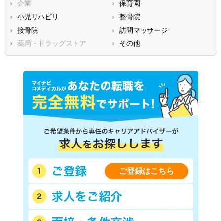
企業
保育園
香川県
愛媛県
高知県
小児リハビリ
整骨院
福岡県
佐賀県
長崎県
接骨院
訪問マッサージ
熊本県
大分県
宮崎県
薬局・ドラッグストア
その他
鹿児島県
沖縄県
ご登録はこちら