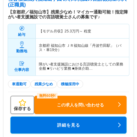
(正職員)
【京都府／福知山市】残業少なめ！マイカー通勤可能！指定障
がい者支援施設での言語聴覚士さんの募集です♪
【モデル月収】
25.3
万円～
程度
給与
京都府 福知山市
ＪＲ福知山線「丹波竹田駅」（バ
ス・車19分）
勤務地
障がい者支援施設における言語聴覚士としての業務
全般 ■リハビリ業務 ■身体介助…
仕事内容
車通勤可
残業少なめ
積極採用中
この求人を問い合わせる
保存する
詳細を見る