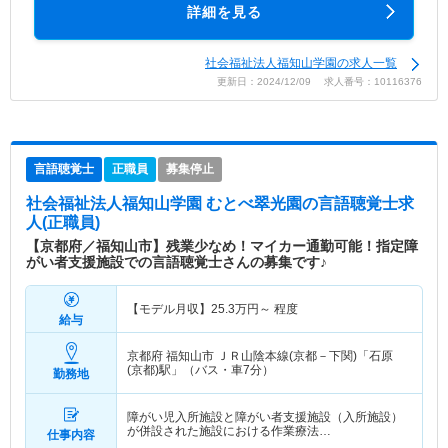
詳細を見る
社会福祉法人福知山学園の求人一覧
更新日：2024/12/09 求人番号：10116376
言語聴覚士
正職員
募集停止
社会福祉法人福知山学園 むとべ翠光園
の言語聴覚士求
人(正職員)
【京都府／福知山市】残業少なめ！マイカー通勤可能！指定障
がい者支援施設での言語聴覚士さんの募集です♪
【モデル月収】
25.3
万円～
程度
給与
京都府 福知山市
ＪＲ山陰本線(京都－下関)「石原
(京都)駅」（バス・車7分）
勤務地
障がい児入所施設と障がい者支援施設（入所施設）
が併設された施設における作業療法…
仕事内容