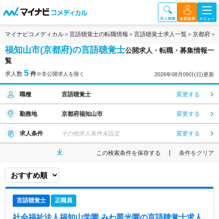
マイナビコメディカル
言語聴覚士の転職情報
言語聴覚士求人一覧
京都府
福知山市(京都府)の言語聴覚士
公開求人・転職・募集情報一
覧
5
求人数
件
※非公開求人を除く
2026年08月09日(日)更新
職種
言語聴覚士
変更する
勤務地
京都府福知山市
変更する
求人条件
その他求人条件未設定
変更する
この検索条件を保存する
条件をクリア
言語聴覚士
正職員
社会福祉法人福知山学園 みわ翠光園
の言語聴覚士求人