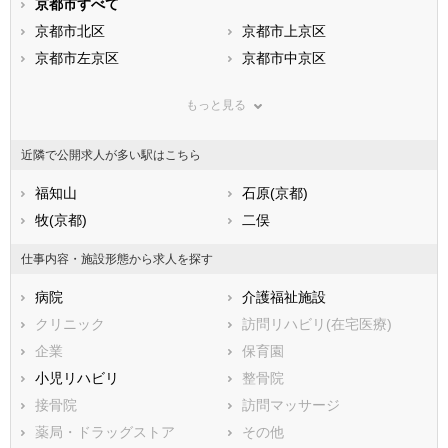
静岡県
京都市すべて
愛知県
三重県
滋賀県
京都市北区
京都府
京都市上京区
大阪府
兵庫県
京都市左京区
奈良県
京都市中京区
和歌山県
鳥取県
京都市東山区
島根県
京都市下京区
岡山県
もっと見る
広島県
京都市南区
山口県
京都市右京区
徳島県
香川県
京都市伏見区
愛媛県
京都市山科区
高知県
近隣で公開求人が多い駅はこちら
福岡県
京都市西京区
佐賀県
長崎県
熊本県
市部
福知山
大分県
石原(京都)
宮崎県
鹿児島県
福知山市
牧(京都)
沖縄県
舞鶴市
二俣
綾部市
宇治市
仕事内容・施設形態から求人を探す
宮津市
亀岡市
病院
介護福祉施設
城陽市
向日市
クリニック
訪問リハビリ(在宅医療)
長岡京市
八幡市
企業
保育園
京田辺市
京丹後市
小児リハビリ
整骨院
南丹市
木津川市
接骨院
訪問マッサージ
乙訓郡大山崎町
久世郡久御山町
薬局・ドラッグストア
その他
綴喜郡井手町
綴喜郡宇治田原町