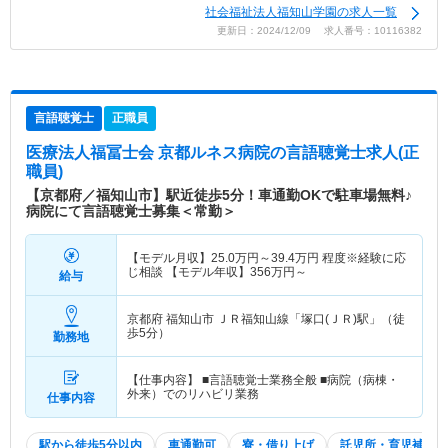
社会福祉法人福知山学園の求人一覧
更新日：2024/12/09 求人番号：10116382
言語聴覚士
正職員
医療法人福冨士会 京都ルネス病院
の言語聴覚士求人(正
職員)
【京都府／福知山市】駅近徒歩5分！車通勤OKで駐車場無料♪
病院にて言語聴覚士募集＜常勤＞
【モデル月収】
25.0
万円～
39.4
万円
程度※経験に応
じ相談 【モデル年収】
356
万円～
給与
京都府 福知山市
ＪＲ福知山線「塚口(ＪＲ)駅」（徒
歩5分）
勤務地
【仕事内容】 ■言語聴覚士業務全般 ■病院（病棟・
外来）でのリハビリ業務
仕事内容
駅から徒歩5分以内
車通勤可
寮・借り上げ
託児所・育児補助