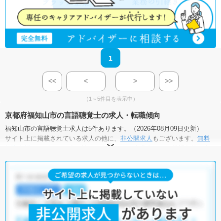
1
<<
<
>
>>
（1～5件目を表示中）
京都府福知山市の言語聴覚士の求人・転職傾向
福知山市の言語聴覚士求人は5件あります。（2026年08月09日更新）
サイト上に掲載されている求人の他に、
非公開求人
もございます。
無料
転職支援サービス
にお申し込みいただくと、全求人からご希望条件に合
う求人を提案させていただきます。
福知山市の言語聴覚士求人では以下のような条件が人気です。
・
積極採用中
・
残業少なめ
・
託児所・育児補助あり
・
正社員(正職
員)
・
病院
・
介護福祉施設
・
小児リハビリ
他の条件でも人気の求人がございますので、「こだわり条件」から検索