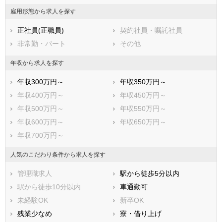
相楽郡笠置町
相楽郡和束町
雇用形態から求人を探す
相楽郡精華町
相楽郡南山城村
正社員(正職員)
契約社員・嘱託社員
船井郡京丹波町
与謝郡伊根町
非常勤・パート
その他
与謝郡与謝野町
年収から求人を探す
年収300万円～
年収350万円～
年収400万円～
年収450万円～
年収500万円～
年収550万円～
年収600万円～
年収650万円～
年収700万円～
人気のこだわり条件から求人を探す
管理職求人
駅から徒歩5分以内
駅から徒歩10分以内
車通勤可
未経験OK
新卒OK
残業少なめ
寮・借り上げ