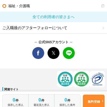
福祉・介護職
全ての利用者の皆さまへ
ご入職後のアフターフォローについて
公式SNSアカウント
関連サイト
マイナビDOCTOR
│
マイナビ看護師
│
マイナビ薬剤師
│
マイナビ保育士
0
0
0
件
件
件
運営会社
無料登録
保存した求人
最近見た求人
保存した条件
会社概要
│
ご利用規約
│
個人情報保護方針
│
サイトマップ
│
お問い合わせ