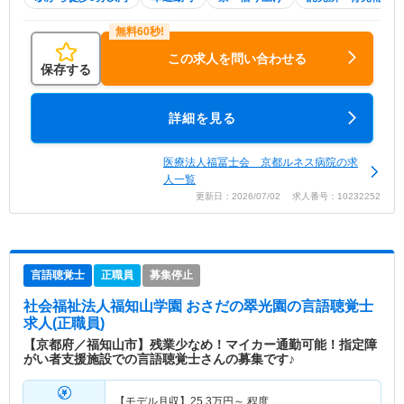
この求人を問い合わせる
保存する
詳細を見る
医療法人福冨士会 京都ルネス病院の求
人一覧
更新日：2026/07/02 求人番号：10232252
言語聴覚士
正職員
募集停止
社会福祉法人福知山学園 おさだの翠光園
の言語聴覚士
求人(正職員)
【京都府／福知山市】残業少なめ！マイカー通勤可能！指定障
がい者支援施設での言語聴覚士さんの募集です♪
【モデル月収】
25.3
万円～
程度