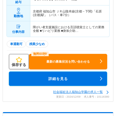
給与
京都府 福知山市
ＪＲ山陰本線(京都－下関)「石原
(京都)駅」（バス・車7分）
勤務地
障がい者支援施設における言語聴覚士としての業務
全般 ■リハビリ業務 ■身体介助…
仕事内容
車通勤可
残業少なめ
最新の募集状況を問い合わせる
保存する
詳細を見る
社会福祉法人福知山学園の求人一覧
更新日：2024/12/09 求人番号：10116380