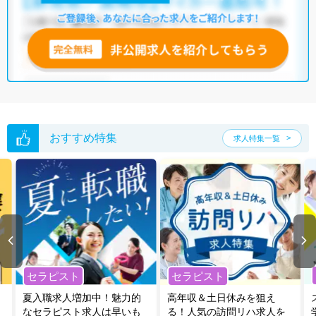
いただくか、お気軽にお問い合わせください。
全国の言語聴覚士求人
から検索いただくことも可能です。
無料転職支援サービス
にお申し込みいただくと、ご希望条件をヒアリン
グした上で求人をご提案いたします。
ご希望条件がまだ定まっていない方は
人気の希望条件をピックアップし
た求人特集
をぜひご活用ください。
転職支援の他、情報収集や募集状況の確認も、お気軽にご相談くださ
い。
おすすめ特集
求人特集一覧
セラピスト
セラピスト
夏入職求人増加中！魅力的
高年収＆土日休みを狙え
なセラピスト求人は早いも
る！人気の訪問リハ求人を