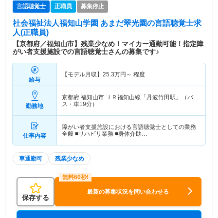
言語聴覚士
正職員
募集停止
社会福祉法人福知山学園 あまだ翠光園
の言語聴覚士求
人(正職員)
【京都府／福知山市】残業少なめ！マイカー通勤可能！指定障
がい者支援施設での言語聴覚士さんの募集です♪
【モデル月収】
25.3
万円～
程度
給与
京都府 福知山市
ＪＲ福知山線「丹波竹田駅」（バ
ス・車19分）
勤務地
障がい者支援施設における言語聴覚士としての業務
全般 ■リハビリ業務 ■身体介助…
仕事内容
車通勤可
残業少なめ
最新の募集状況を問い合わせる
保存する