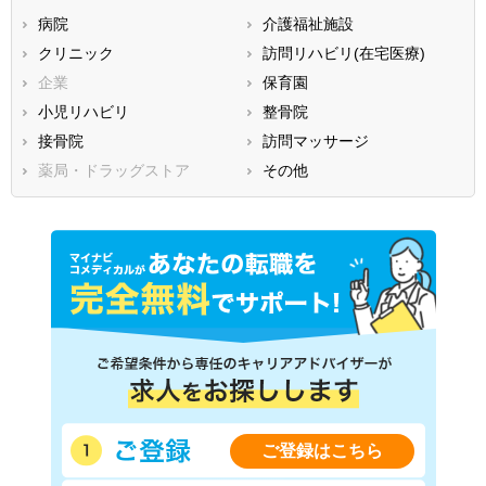
病院
介護福祉施設
香川県
愛媛県
高知県
クリニック
訪問リハビリ(在宅医療)
福岡県
佐賀県
長崎県
企業
保育園
熊本県
大分県
宮崎県
小児リハビリ
整骨院
鹿児島県
沖縄県
接骨院
訪問マッサージ
薬局・ドラッグストア
その他
ご登録はこちら