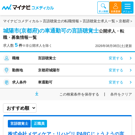
マイナビコメディカル
言語聴覚士の転職情報
言語聴覚士求人一覧
京都府
城陽市(京都府)の車通勤可の言語聴覚士
公開求人・転
職・募集情報一覧
5
求人数
件
※非公開求人を除く
2026年08月08日(土)更新
職種
言語聴覚士
変更する
勤務地
京都府城陽市
変更する
求人条件
車通勤可
変更する
この検索条件を保存する
条件をクリア
言語聴覚士
正職員
株式会社メディケア・リハビリ PARCじょうよう
の言