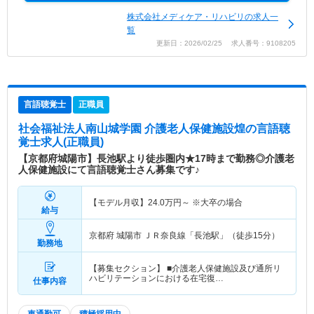
株式会社メディケア・リハビリの求人一
覧
更新日：2026/02/25 求人番号：9108205
言語聴覚士
正職員
社会福祉法人南山城学園 介護老人保健施設煌
の言語聴
覚士求人(正職員)
【京都府城陽市】長池駅より徒歩圏内★17時まで勤務◎介護老
人保健施設にて言語聴覚士さん募集です♪
【モデル月収】
24.0
万円～
※大卒の場合
給与
京都府 城陽市
ＪＲ奈良線「長池駅」（徒歩15分）
勤務地
【募集セクション】 ■介護老人保健施設及び通所リ
ハビリテーションにおける在宅復…
仕事内容