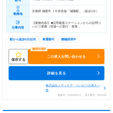
給与
京都府 城陽市
ＪＲ奈良線「城陽駅」（徒歩1分）
勤務地
【業務内容】 ■訪問看護ステーションからの訪問リ
ハビリ業務（現場への直行・直帰…
仕事内容
駅から徒歩5分以内
車通勤可
積極採用中
この求人を問い合わせる
保存する
詳細を見る
株式会社メディケア・リハビリの求人一
覧
更新日：2026/05/11 求人番号：643169