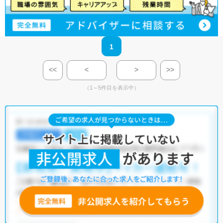
1
<<
<
>
>>
（1～5件目を表示中）