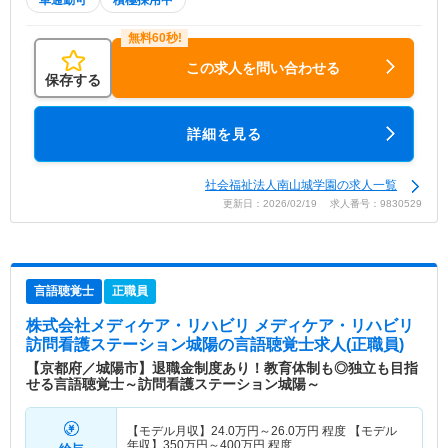
車通勤可
積極採用中
この求人を問い合わせる
保存する
詳細を見る
社会福祉法人南山城学園の求人一覧
更新日：2026/02/19 求人番号：9830529
言語聴覚士
正職員
株式会社メディケア・リハビリ メディケア・リハビリ
訪問看護ステーション城陽
の言語聴覚士求人(正職員)
【京都府／城陽市】退職金制度あり！教育体制も◎独立も目指
せる言語聴覚士～訪問看護ステーション城陽～
【モデル月収】
24.0
万円～
26.0
万円
程度 【モデル
年収】
350
万円～
400
万円
程度