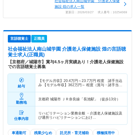
社会福祉法人南山城学園 介護老人保健
施設 煌の求人一覧
更新日：2026/03/27 求人番号：10254069
言語聴覚士
正職員
社会福祉法人南山城学園 介護老人保健施設 煌
の言語聴
覚士求人(正職員)
【京都府／城陽市】賞与4.5ヶ月実績あり！介護老人保健施設
での言語聴覚士募集
【モデル月収】
20.4
万円～
23.7
万円
程度 諸手当込
み 【モデル年収】
362
万円～
程度（賞与・諸手当
給与
込） ※25歳モデル
京都府 城陽市
ＪＲ奈良線「長池駅」（徒歩13分）
勤務地
リハビリテーション業務全般 ・介護老人保健施設及
び通所リハビリテーションにおけ…
仕事内容
車通勤可
残業少なめ
託児所・育児補助
積極採用中