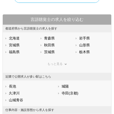
言語聴覚士の求人を絞り込む
都道府県から言語聴覚士の求人を探す
北海道
青森県
岩手県
宮城県
秋田県
山形県
福島県
茨城県
栃木県
群馬県
埼玉県
千葉県
もっと見る
東京都
神奈川県
新潟県
山梨県
長野県
富山県
近隣で公開求人が多い駅はこちら
石川県
福井県
岐阜県
静岡県
長池
愛知県
城陽
三重県
滋賀県
久津川
京都府
寺田(京都)
大阪府
兵庫県
山城青谷
奈良県
和歌山県
鳥取県
島根県
岡山県
仕事内容・施設形態から求人を探す
広島県
山口県
徳島県