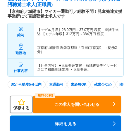
語聴覚士求人(正職員)
【京都府／城陽市】マイカー通勤可／経験不問！児童発達支援
事業所にて言語聴覚士求人です
【モデル月収】
28.0
万円～
37.0
万円
程度 ※諸手当
込 【モデル年収】
312
万円～
384
万円
程度
給与
京都府 城陽市
近鉄京都線「寺田(京都)駅」（徒歩2
分）
勤務地
【仕事内容】 ■児童発達支援・放課後等デイサービ
スにて機能訓練業務 ・児童発達…
仕事内容
駅から徒歩5分以内
車通勤可
未経験OK
残業少なめ
積極採
この求人を問い合わせる
保存する
詳細を見る