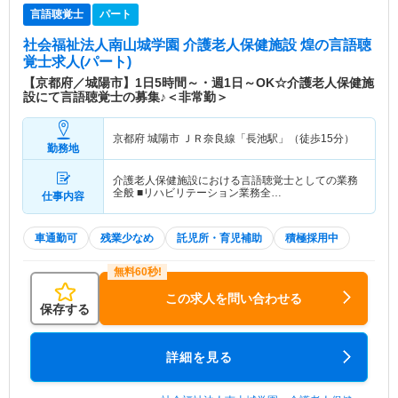
言語聴覚士
パート
社会福祉法人南山城学園 介護老人保健施設 煌
の言語聴
覚士求人(パート)
【京都府／城陽市】1日5時間～・週1日～OK☆介護老人保健施
設にて言語聴覚士の募集♪＜非常勤＞
京都府 城陽市
ＪＲ奈良線「長池駅」（徒歩15分）
勤務地
介護老人保健施設における言語聴覚士としての業務
全般 ■リハビリテーション業務全…
仕事内容
車通勤可
残業少なめ
託児所・育児補助
積極採用中
この求人を問い合わせる
保存する
詳細を見る