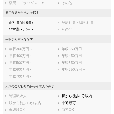
薬局・ドラッグストア
その他
綴喜郡井手町
綴喜郡宇治田原町
相楽郡笠置町
相楽郡和束町
雇用形態から求人を探す
相楽郡精華町
相楽郡南山城村
正社員(正職員)
契約社員・嘱託社員
船井郡京丹波町
与謝郡伊根町
非常勤・パート
その他
与謝郡与謝野町
年収から求人を探す
年収300万円～
年収350万円～
年収400万円～
年収450万円～
年収500万円～
年収550万円～
年収600万円～
年収650万円～
年収700万円～
人気のこだわり条件から求人を探す
管理職求人
駅から徒歩5分以内
駅から徒歩10分以内
車通勤可
未経験OK
新卒OK