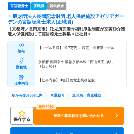
言語聴覚士
正職員
募集停止
一般財団法人長岡記念財団 老人保健施設アゼリアガー
デン
の言語聴覚士求人(正職員)
【京都府／長岡京市】託児所完備☆福利厚生制度が充実◎介護
老人保健施設にて言語聴覚士募集＜正社員＞
【モデル月収】
19.7
万円～
程度 ※新卒モデル
給与
京都府 長岡京市
阪急京都本線「西山天王山駅」
（徒歩4分）
勤務地
【仕事内容】 ■言語聴覚士業務全般
仕事内容
駅から徒歩5分以内
車通勤可
託児所・育児補助
最新の募集状況を問い合わせる
保存する