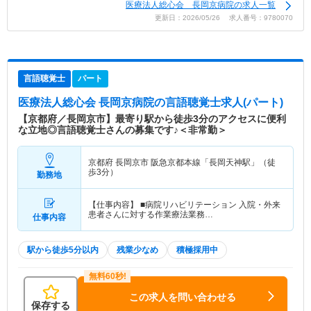
医療法人総心会 長岡京病院の求人一覧
更新日：2026/05/26 求人番号：9780070
言語聴覚士
パート
医療法人総心会 長岡京病院
の言語聴覚士求人(パート)
【京都府／長岡京市】最寄り駅から徒歩3分のアクセスに便利
な立地◎言語聴覚士さんの募集です♪＜非常勤＞
京都府 長岡京市
阪急京都本線「長岡天神駅」（徒
歩3分）
勤務地
【仕事内容】 ■病院リハビリテーション 入院・外来
患者さんに対する作業療法業務…
仕事内容
駅から徒歩5分以内
残業少なめ
積極採用中
この求人を問い合わせる
保存する