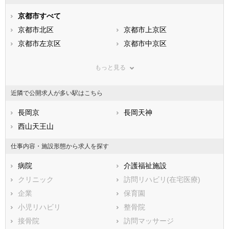
石川県
福井県
岐阜県
静岡県
京都市すべて
愛知県
三重県
滋賀県
京都市北区
京都府
京都市上京区
大阪府
兵庫県
京都市左京区
奈良県
京都市中京区
和歌山県
鳥取県
京都市東山区
島根県
京都市下京区
岡山県
もっと見る
広島県
京都市南区
山口県
京都市右京区
徳島県
香川県
京都市伏見区
愛媛県
京都市山科区
高知県
近隣で公開求人が多い駅はこちら
福岡県
京都市西京区
佐賀県
長崎県
熊本県
市部
長岡京
大分県
長岡天神
宮崎県
鹿児島県
福知山市
西山天王山
沖縄県
舞鶴市
綾部市
宇治市
仕事内容・施設形態から求人を探す
宮津市
亀岡市
病院
介護福祉施設
城陽市
向日市
クリニック
訪問リハビリ(在宅医療)
長岡京市
八幡市
企業
保育園
京田辺市
京丹後市
小児リハビリ
整骨院
南丹市
木津川市
接骨院
訪問マッサージ
乙訓郡大山崎町
久世郡久御山町