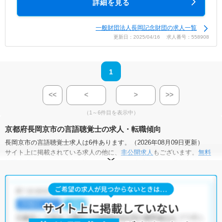
詳細を見る
一般財団法人長岡記念財団の求人一覧
更新日：2025/04/16 求人番号：558908
1
<<
<
>
>>
（1～6件目を表示中）
京都府長岡京市の言語聴覚士の求人・転職傾向
長岡京市の言語聴覚士求人は6件あります。（2026年08月09日更新）
サイト上に掲載されている求人の他に、
非公開求人
もございます。
無料
転職支援サービス
にお申し込みいただくと、全求人からご希望条件に合
う求人を提案させていただきます。
長岡京市の言語聴覚士求人では以下のような条件が人気です。
・
積極採用中
・
残業少なめ
・
住宅手当・補助あり
・
正社員(正職員)
・
病院
・
介護福祉施設