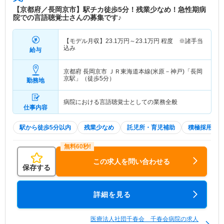
【京都府／長岡京市】駅チカ徒歩5分！残業少なめ！急性期病
院での言語聴覚士さんの募集です♪
【モデル月収】
23.1
万円～
23.1
万円
程度 ※諸手当
込み
給与
京都府 長岡京市
ＪＲ東海道本線(米原－神戸)「長岡
京駅」（徒歩5分）
勤務地
病院における言語聴覚士としての業務全般
仕事内容
駅から徒歩5分以内
残業少なめ
託児所・育児補助
積極採用中
この求人を問い合わせる
保存する
詳細を見る
医療法人社団千春会 千春会病院の求人