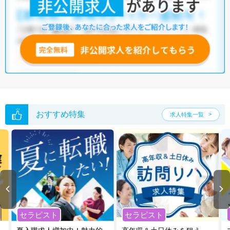
他の条件でも人気の求人がございますので、「こだわり条件」から検索
いただくか、お気軽にお問い合わせください。
全国の言語聴覚士求人
から検索いただくことも可能です。
無料転職支援サービス
にお申し込みいただくと、ご希望条件をヒアリン
グした上で求人をご提案いたします。
ご希望条件がまだ定まっていない方は
人気の希望条件をピックアップし
た求人特集
をぜひご活用ください。
転職支援の他、情報収集や募集状況の確認も、お気軽にご相談くださ
い。
おすすめ特集
求人特集一覧
セラピスト
セラピスト