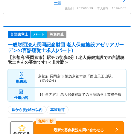
一覧
更新日：2025/05/19 求人番号：10164585
言語聴覚士
パート
募集停止
一般財団法人長岡記念財団 老人保健施設アゼリアガー
デン
の言語聴覚士求人(パート)
【京都府/長岡京市】駅チカ徒歩2分！老人保健施設での言語聴
覚士さんの募集です♪＜非常勤＞
京都府 長岡京市
阪急京都本線「西山天王山駅」
（徒歩2分）
勤務地
【仕事内容】 老人保健施設での言語聴覚士業務全般
仕事内容
駅から徒歩5分以内
車通勤可
最新の募集状況を問い合わせる
保存する