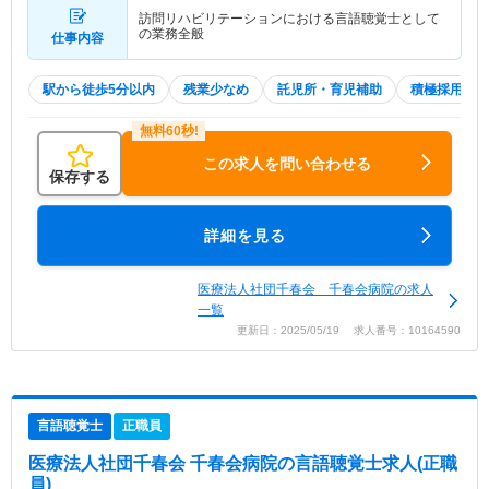
訪問リハビリテーションにおける言語聴覚士として
の業務全般
仕事内容
駅から徒歩5分以内
残業少なめ
託児所・育児補助
積極採用中
この求人を問い合わせる
保存する
詳細を見る
医療法人社団千春会 千春会病院の求人
一覧
更新日：2025/05/19 求人番号：10164590
言語聴覚士
正職員
医療法人社団千春会 千春会病院
の言語聴覚士求人(正職
員)