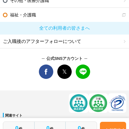
その他・医療介護職
福祉・介護職
全ての利用者の皆さまへ
ご入職後のアフターフォローについて
公式SNSアカウント
関連サイト
マイナビDOCTOR
│
マイナビ看護師
│
マイナビ薬剤師
│
マイナビ保育士
0
0
0
件
件
件
運営会社