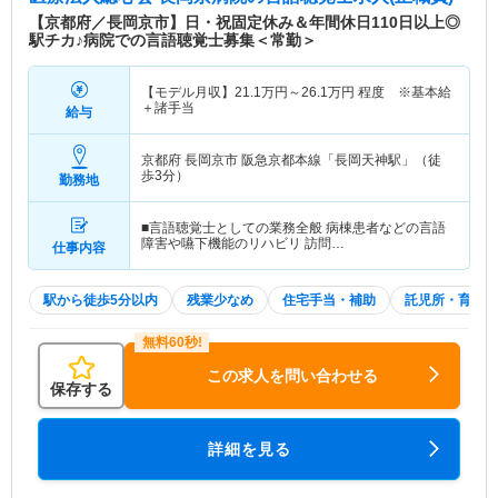
【京都府／長岡京市】日・祝固定休み＆年間休日110日以上◎
駅チカ♪病院での言語聴覚士募集＜常勤＞
【モデル月収】
21.1
万円～
26.1
万円
程度 ※基本給
＋諸手当
給与
京都府 長岡京市
阪急京都本線「長岡天神駅」（徒
歩3分）
勤務地
■言語聴覚士としての業務全般 病棟患者などの言語
障害や嚥下機能のリハビリ 訪問…
仕事内容
駅から徒歩5分以内
残業少なめ
住宅手当・補助
託児所・育児補
この求人を問い合わせる
保存する
詳細を見る