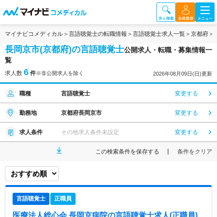
マイナビコメディカル
言語聴覚士の転職情報
言語聴覚士求人一覧
京都府
長岡京市(京都府)の言語聴覚士
公開求人・転職・募集情報一
覧
6
求人数
件
※非公開求人を除く
2026年08月09日(日)更新
職種
言語聴覚士
変更する
勤務地
京都府長岡京市
変更する
求人条件
その他求人条件未設定
変更する
この検索条件を保存する
条件をクリア
言語聴覚士
正職員
医療法人総心会 長岡京病院
の言語聴覚士求人(正職員)