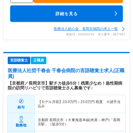
詳細を見る
医療法人総心会 長岡京病院の求人一覧
更新日：2026/02/19 求人番号：9877957
言語聴覚士
正職員
医療法人社団千春会 千春会病院
の言語聴覚士求人(正職
員)
【京都府／長岡京市】駅チカ徒歩5分！残業少なめ！急性期病
院の訪問リハビリで言語聴覚士さん募集です♪
【モデル月収】
23.0
万円～
23.0
万円
程度 ※諸手当
込み
給与
京都府 長岡京市
ＪＲ東海道本線(米原－神戸)「長岡
京駅」（徒歩5分）
勤務地