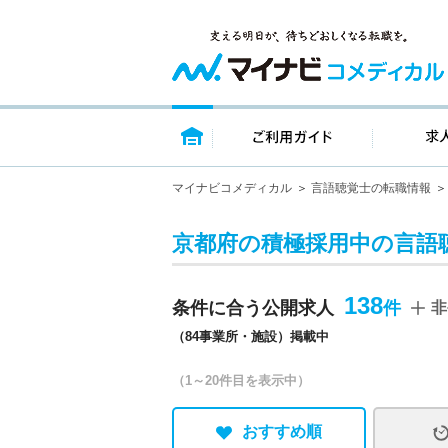
トップページ
ご利用ガイ
マイナビコメディカル
言語聴覚士の転職情報
京都府の積極採用中の言語
138
条件に合う公開求人
非
（84事業所・施設）掲載中
（1～20件目を表示中）
おすすめ順