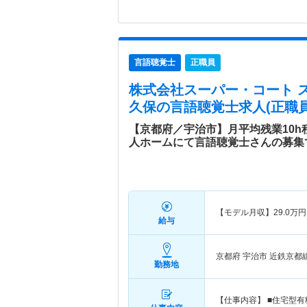
言語聴覚士
正職員
株式会社スーパー・コート 
久保
の言語聴覚士求人(正職員
【京都府／宇治市】月平均残業10
人ホームにて言語聴覚士さんの募集
【モデル月収】
29.0
万円
給与
京都府 宇治市
近鉄京都線
勤務地
【仕事内容】 ■住宅型