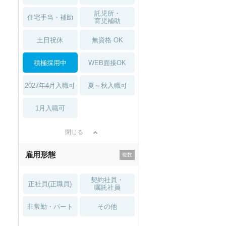
託児所・
住宅手当・補助
育児補助
土日祝休
無資格 OK
積極採用中
WEB面接OK
2027年4月入職可
夏～秋入職可
1月入職可
閉じる
雇用形態
契約社員・
正社員(正職員)
嘱託社員
非常勤・パート
その他