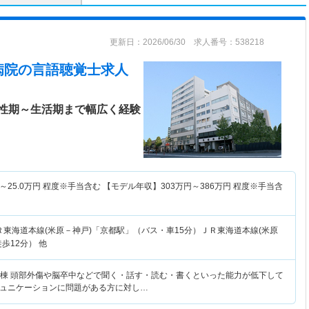
更新日：2026/06/30 求人番号：538218
病院
の言語聴覚士求人
性期～生活期まで幅広く経験
～
25.0
万円
程度※手当含む 【モデル年収】
303
万円～
386
万円
程度※手当含
Ｒ東海道本線(米原－神戸)「京都駅」（バス・車15分）ＪＲ東海道本線(米原
歩12分） 他
.病棟 頭部外傷や脳卒中などで聞く・話す・読む・書くといった能力が低下して
ュニケーションに問題がある方に対し…