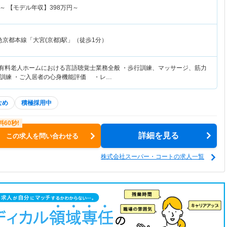
～
【モデル年収】
398
万円～
急京都本線「大宮(京都)駅」（徒歩1分）
き有料老人ホームにおける言語聴覚士業務全般 ・歩行訓練、マッサージ、筋力
訓練 ・ご入居者の心身機能評価 ・レ…
なめ
積極採用中
詳細を見る
この求人を問い合わせる
株式会社スーパー・コートの求人一覧