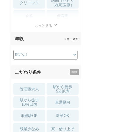
訪問リハビリ
クリニック
（在宅医療）
企業
保育園
もっと見る
小児リハビリ
整骨院
年収
※単一選択
接骨院
訪問マッサージ
薬局・
その他
ドラッグストア
こだわり条件
駅から徒歩
管理職求人
5分以内
駅から徒歩
車通勤可
10分以内
未経験OK
新卒OK
残業少なめ
寮・借り上げ