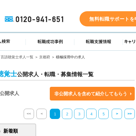
0120-941-651
無料転職サポートを
ド
求人検索
転職成功事例
転職支
言語聴覚士求人一覧
京都府
積極採用中の求人
聴覚士
公開求人・転職・募集情報一覧
公開求人
非公開求人を含めて紹介してもらう
<<
<
>
>>
1
2
3
4
5
新着順