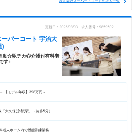
株式会社スーパー・コートの求人一覧
更新日：2026/08/03 求人番号：9859502
スーパーコート 宇治大
)
h程度☆駅チカ◎介護付有料老
です♪
～
【モデル年収】
398
万円～
「大久保(京都)駅」（徒歩5分）
有料老人ホーム内で機能訓練業務