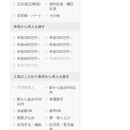
鹿児島県
沖縄県
正社員(正職員)
契約社員・嘱託
社員
非常勤・パート
その他
年収から求人を探す
年収300万円～
年収350万円～
年収400万円～
年収450万円～
年収500万円～
年収550万円～
年収600万円～
年収650万円～
年収700万円～
人気のこだわり条件から求人を探す
管理職求人
駅から徒歩5分以
内
駅から徒歩10分
車通勤可
以内
未経験OK
新卒OK
残業少なめ
寮・借り上げ
住宅手当・補助
託児所・育児補
助