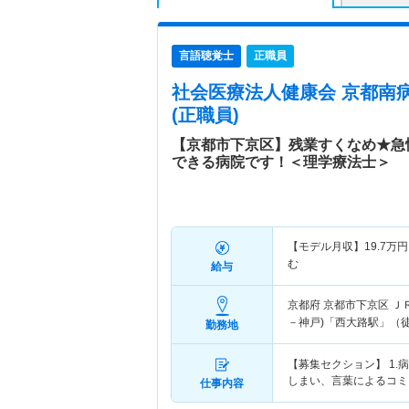
言語聴覚士
正職員
社会医療法人健康会 京都南
(正職員)
【京都市下京区】残業すくなめ★急
できる病院です！＜理学療法士＞
【モデル月収】
19.7
万円
む
給与
京都府 京都市下京区
Ｊ
－神戸)「西大路駅」（徒
勤務地
【募集セクション】 1
しまい、言葉によるコミ
仕事内容