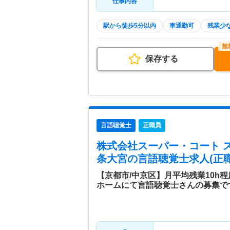
仕事内容
駅から徒歩5分以内
車通勤可
残業少
保存する
言語聴覚士
正職員
株式会社スーパー・コート 
条大宮
の言語聴覚士求人(正職
【京都市/中京区】月平均残業10h
ホームにて言語聴覚士さんの募集で