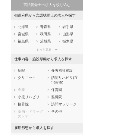
言語聴覚士の求人を絞り込む
都道府県から言語聴覚士の求人を探す
北海道
青森県
岩手県
宮城県
秋田県
山形県
福島県
茨城県
栃木県
群馬県
埼玉県
千葉県
もっと見る
東京都
神奈川県
新潟県
仕事内容・施設形態から求人を探す
山梨県
長野県
富山県
石川県
福井県
岐阜県
病院
介護福祉施設
静岡県
愛知県
三重県
クリニック
訪問リハビリ(在
宅医療)
滋賀県
京都府
大阪府
企業
保育園
兵庫県
奈良県
和歌山県
小児リハビリ
整骨院
鳥取県
島根県
岡山県
接骨院
訪問マッサージ
広島県
山口県
徳島県
薬局・ドラッグ
その他
香川県
愛媛県
高知県
ストア
福岡県
佐賀県
長崎県
雇用形態から求人を探す
熊本県
大分県
宮崎県