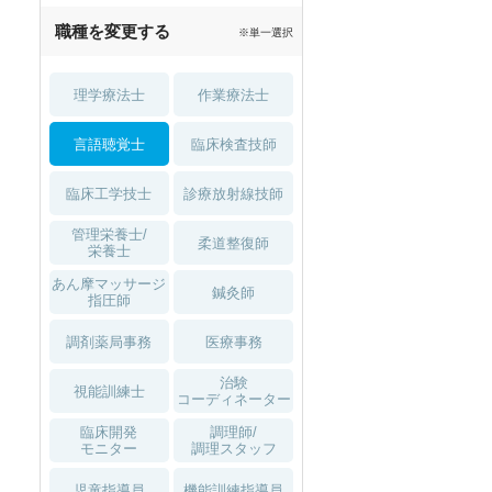
職種を変更する
※単一選択
理学療法士
作業療法士
言語聴覚士
臨床検査技師
臨床工学技士
診療放射線技師
管理栄養士/
柔道整復師
栄養士
あん摩マッサージ
鍼灸師
指圧師
調剤薬局事務
医療事務
治験
視能訓練士
コーディネーター
臨床開発
調理師/
モニター
調理スタッフ
児童指導員
機能訓練指導員