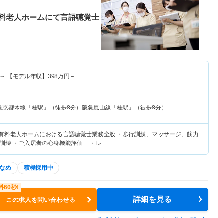
料老人ホームにて言語聴覚士
～
【モデル年収】
398
万円～
急京都本線「桂駅」（徒歩8分）阪急嵐山線「桂駅」（徒歩8分）
き有料老人ホームにおける言語聴覚士業務全般 ・歩行訓練、マッサージ、筋力
訓練 ・ご入居者の心身機能評価 ・レ…
なめ
積極採用中
詳細を見る
この求人を問い合わせる