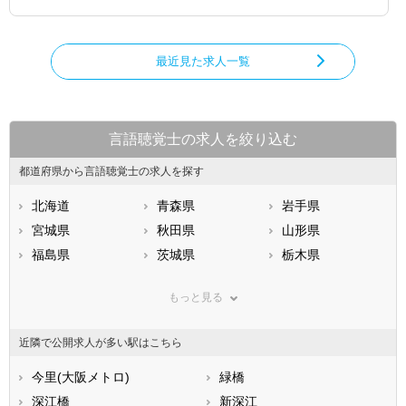
最近見た求人一覧
言語聴覚士の求人を絞り込む
都道府県から言語聴覚士の求人を探す
北海道
青森県
岩手県
宮城県
秋田県
山形県
福島県
茨城県
栃木県
群馬県
埼玉県
千葉県
もっと見る
東京都
神奈川県
新潟県
山梨県
長野県
富山県
近隣で公開求人が多い駅はこちら
石川県
福井県
岐阜県
静岡県
今里(大阪メトロ)
愛知県
緑橋
三重県
滋賀県
深江橋
京都府
新深江
大阪府