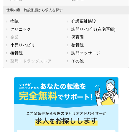
兵庫県
奈良県
和歌山県
仕事内容・施設形態から求人を探す
鳥取県
島根県
岡山県
病院
介護福祉施設
広島県
山口県
徳島県
クリニック
訪問リハビリ(在宅医療)
香川県
愛媛県
高知県
企業
保育園
福岡県
佐賀県
長崎県
小児リハビリ
整骨院
熊本県
大分県
宮崎県
接骨院
訪問マッサージ
鹿児島県
沖縄県
薬局・ドラッグストア
その他