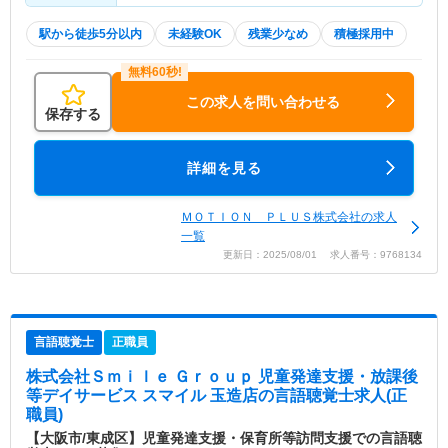
駅から徒歩5分以内
未経験OK
残業少なめ
積極採用中
この求人を問い合わせる
保存する
詳細を見る
ＭＯＴＩＯＮ ＰＬＵＳ株式会社の求人
一覧
更新日：2025/08/01 求人番号：9768134
言語聴覚士
正職員
株式会社Ｓｍｉｌｅ Ｇｒｏｕｐ 児童発達支援・放課後
等デイサービス スマイル 玉造店
の言語聴覚士求人(正
職員)
【大阪市/東成区】児童発達支援・保育所等訪問支援での言語聴