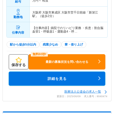
万円～
程度
給与
大阪府 大阪市東成区
大阪市営千日前線「新深江
駅」（徒歩2分）
勤務地
【仕事内容】病院でのリハビリ業務 ・疾患：割合脳
血管1・呼吸器1・運動器4・呼…
仕事内容
駅から徒歩5分以内
残業少なめ
寮・借り上げ
最新の募集状況を問い合わせる
保存する
詳細を見る
医療法人公道会の求人一覧
更新日：2025/06/09 求人番号：9040474