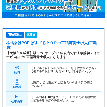
言語聴覚士
正職員
株式会社POP ぱすてるＰＯＰ
の言語聴覚士求人(正職
員)
【大阪市東成区】駅チカ♪オープン1年以内です★放課後デイサ
ービス内での言語聴覚士求人になります！
【モデル月収】
24.0
万円～
26.0
万円
程度※諸手当込
【モデル年収】
288
万円～
312
万円
月収×12ヶ月 賞
給与
与含まず算出
大阪府 大阪市東成区
大阪市営中央線「深江橋駅」
（徒歩2分）
勤務地
【仕事内容】 ■放課後デイサービス内での言語聴覚
士業務全般 重症心身障がい児・…
仕事内容