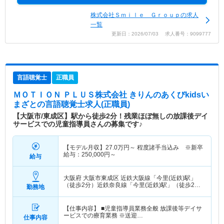
株式会社Ｓｍｉｌｅ Ｇｒｏｕｐの求人
一覧
更新日：2026/07/03 求人番号：9099777
言語聴覚士
正職員
ＭＯＴＩＯＮ ＰＬＵＳ株式会社 きりんのあくびkidsい
まざと
の言語聴覚士求人(正職員)
【大阪市/東成区】駅から徒歩2分！残業ほぼ無しの放課後デイ
サービスでの児童指導員さんの募集です♪
【モデル月収】
27.0
万円～
程度諸手当込み ※新卒
給与：250,000円～
給与
大阪府 大阪市東成区
近鉄大阪線「今里(近鉄)駅」
（徒歩2分）近鉄奈良線「今里(近鉄)駅」（徒歩2
勤務地
分）
【仕事内容】 ■児童指導員業務全般 放課後等デイサ
ービスでの療育業務 ※送迎…
仕事内容