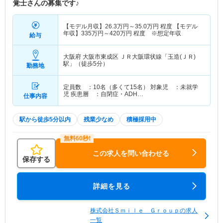
覚士さんの募集です♪
【モデル月収】
26.3
万円～
35.0
万円
程度 【モデル
年収】
335
万円～
420
万円
程度 ※想定年収
給与
大阪府 大阪市東成区
ＪＲ大阪環状線「玉造(ＪＲ)
駅」（徒歩5分）
勤務地
定員数 ：10名（多くて15名） 対象児 ：未就学
児 疾患層 ：自閉症・ADH…
仕事内容
駅から徒歩5分以内
残業少なめ
積極採用中
この求人を問い合わせる
保存する
詳細を見る
株式会社Ｓｍｉｌｅ Ｇｒｏｕｐの求人
一覧