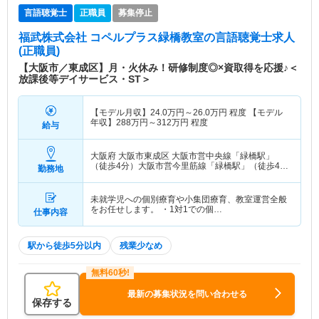
言語聴覚士
正職員
募集停止
福武株式会社 コペルプラス緑橋教室
の言語聴覚士求人
(正職員)
【大阪市／東成区】月・火休み！研修制度◎×資取得を応援♪＜
放課後等デイサービス・ST＞
【モデル月収】
24.0
万円～
26.0
万円
程度 【モデル
年収】
288
万円～
312
万円
程度
給与
大阪府 大阪市東成区
大阪市営中央線「緑橋駅」
（徒歩4分）大阪市営今里筋線「緑橋駅」（徒歩4
勤務地
分）
未就学児への個別療育や小集団療育、教室運営全般
をお任せします。 ・1対1での個…
仕事内容
駅から徒歩5分以内
残業少なめ
最新の募集状況を問い合わせる
保存する