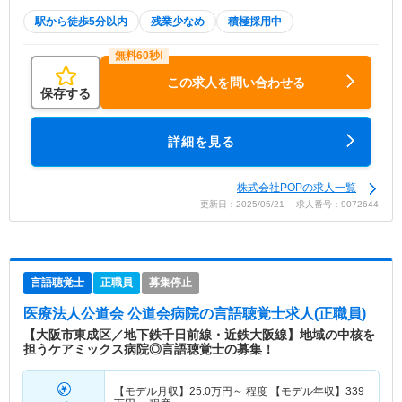
駅から徒歩5分以内
残業少なめ
積極採用中
この求人を問い合わせる
保存する
詳細を見る
株式会社POPの求人一覧
更新日：2025/05/21 求人番号：9072644
言語聴覚士
正職員
募集停止
医療法人公道会 公道会病院
の言語聴覚士求人(正職員)
【大阪市東成区／地下鉄千日前線・近鉄大阪線】地域の中核を
担うケアミックス病院◎言語聴覚士の募集！
【モデル月収】
25.0
万円～
程度 【モデル年収】
339