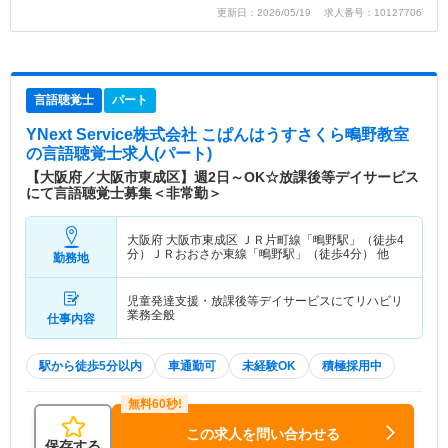
更新日：2026/05/19 求人番号：10127706
言語聴覚士
パート
YNext Service株式会社 こぱんはうすさくら鴫野教室
の言語聴覚士求人(パート)
【大阪府／大阪市東成区】週2日～OK☆放課後等デイサービス
にて言語聴覚士募集＜非常勤＞
大阪府 大阪市東成区
ＪＲ片町線「鴫野駅」（徒歩4
分）ＪＲおおさか東線「鴫野駅」（徒歩4分） 他
勤務地
児童発達支援・放課後等デイサービスにてリハビリ
業務全般
仕事内容
駅から徒歩5分以内
車通勤可
未経験OK
積極採用中
この求人を問い合わせる
保存する