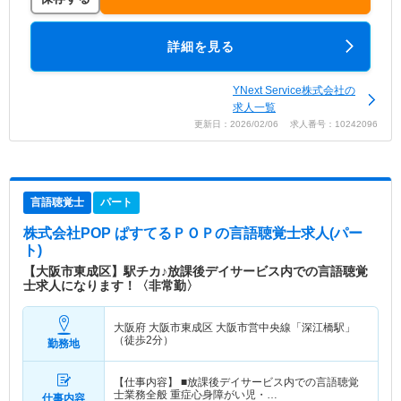
詳細を見る
YNext Service株式会社の
求人一覧
更新日：2026/02/06 求人番号：10242096
言語聴覚士
パート
株式会社POP ぱすてるＰＯＰ
の言語聴覚士求人(パー
ト)
【大阪市東成区】駅チカ♪放課後デイサービス内での言語聴覚
士求人になります！〈非常勤〉
大阪府 大阪市東成区
大阪市営中央線「深江橋駅」
（徒歩2分）
勤務地
【仕事内容】 ■放課後デイサービス内での言語聴覚
士業務全般 重症心身障がい児・…
仕事内容