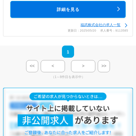
詳細を見る
福武株式会社の求人一覧
更新日：2025/05/20 求人番号：9113585
1
<<
<
>
>>
（1～8件目を表示中）