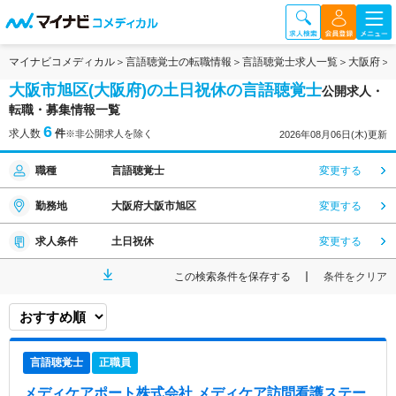
マイナビコメディカル
言語聴覚士の転職情報
言語聴覚士求人一覧
大阪府
大阪市旭区(大阪府)の土日祝休の言語聴覚士
公開求人・
転職・募集情報一覧
6
求人数
件
※非公開求人を除く
2026年08月06日(木)更新
職種
言語聴覚士
変更する
勤務地
大阪府大阪市旭区
変更する
求人条件
土日祝休
変更する
この検索条件を保存する
条件をクリア
言語聴覚士
正職員
メディケアポート株式会社 メディケア訪問看護ステー