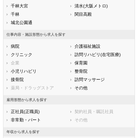
静岡県
千林大宮
愛知県
清水(大阪メトロ)
三重県
滋賀県
千林
京都府
関目高殿
大阪府
兵庫県
城北公園通
奈良県
和歌山県
鳥取県
島根県
岡山県
仕事内容・施設形態から求人を探す
広島県
山口県
徳島県
病院
介護福祉施設
香川県
愛媛県
高知県
クリニック
訪問リハビリ(在宅医療)
福岡県
佐賀県
長崎県
企業
保育園
熊本県
大分県
宮崎県
小児リハビリ
整骨院
鹿児島県
沖縄県
接骨院
訪問マッサージ
薬局・ドラッグストア
その他
雇用形態から求人を探す
正社員(正職員)
契約社員・嘱託社員
非常勤・パート
その他
年収から求人を探す