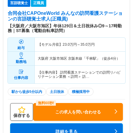
言語聴覚士
正職員
合同会社CAPOneWorld みんなの訪問看護ステーショ
ン
の言語聴覚士求人(正職員)
【大阪府／大阪市旭区】年休129日＆土日祝休み◎9～17時勤
務｜ST募集（電動自転車訪問）
【モデル月収】
23.0
万円～
35.0
万円
給与
大阪府 大阪市旭区
京阪本線「千林駅」（徒歩4分）
勤務地
【仕事内容】 訪問看護ステーションでの訪問リハビ
リテーション業務 ＜訪問＞ 訪…
仕事内容
駅から徒歩5分以内
土日祝休
積極採用中
この求人を問い合わせる
保存する
詳細を見る