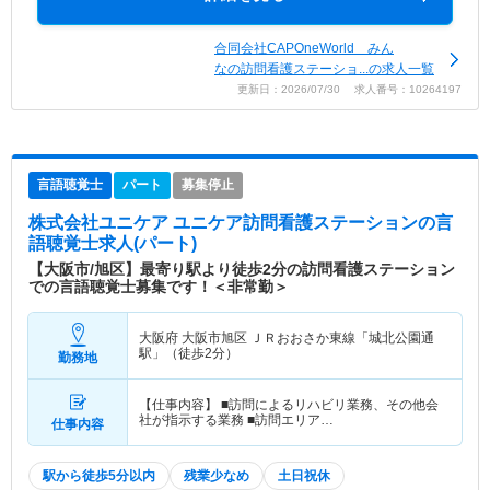
合同会社CAPOneWorld みん
なの訪問看護ステーショ...の求人一覧
更新日：2026/07/30 求人番号：10264197
言語聴覚士
パート
募集停止
株式会社ユニケア ユニケア訪問看護ステーション
の言
語聴覚士求人(パート)
【大阪市/旭区】最寄り駅より徒歩2分の訪問看護ステーション
での言語聴覚士募集です！＜非常勤＞
大阪府 大阪市旭区
ＪＲおおさか東線「城北公園通
駅」（徒歩2分）
勤務地
【仕事内容】 ■訪問によるリハビリ業務、その他会
社が指示する業務 ■訪問エリア…
仕事内容
駅から徒歩5分以内
残業少なめ
土日祝休