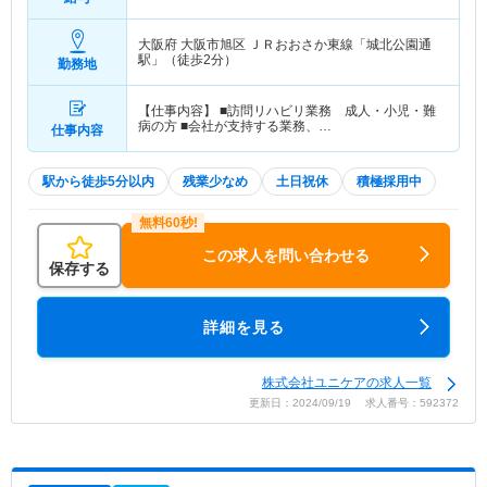
大阪府 大阪市旭区
ＪＲおおさか東線「城北公園通
駅」（徒歩2分）
勤務地
【仕事内容】 ■訪問リハビリ業務 成人・小児・難
病の方 ■会社が支持する業務、…
仕事内容
駅から徒歩5分以内
残業少なめ
土日祝休
積極採用中
この求人を問い合わせる
保存する
詳細を見る
株式会社ユニケアの求人一覧
更新日：2024/09/19 求人番号：592372