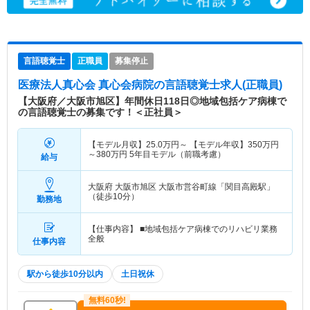
言語聴覚士
正職員
募集停止
医療法人真心会 真心会病院
の言語聴覚士求人(正職員)
【大阪府／大阪市旭区】年間休日118日◎地域包括ケア病棟で
の言語聴覚士の募集です！＜正社員＞
【モデル月収】
25.0
万円～
【モデル年収】
350
万円
～
380
万円
5年目モデル（前職考慮）
給与
大阪府 大阪市旭区
大阪市営谷町線「関目高殿駅」
（徒歩10分）
勤務地
【仕事内容】 ■地域包括ケア病棟でのリハビリ業務
全般
仕事内容
駅から徒歩10分以内
土日祝休