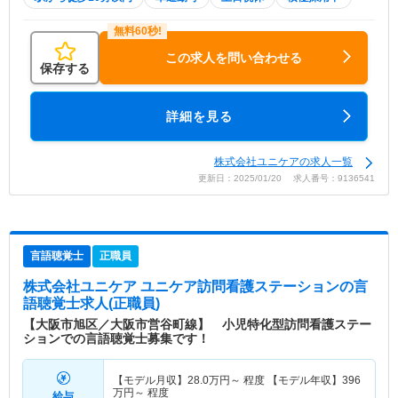
この求人を問い合わせる
保存する
詳細を見る
株式会社ユニケアの求人一覧
更新日：2025/01/20 求人番号：9136541
言語聴覚士
正職員
株式会社ユニケア ユニケア訪問看護ステーション
の言
語聴覚士求人(正職員)
【大阪市旭区／大阪市営谷町線】 小児特化型訪問看護ステー
ションでの言語聴覚士募集です！
【モデル月収】
28.0
万円～
程度 【モデル年収】
396
万円～
程度
給与