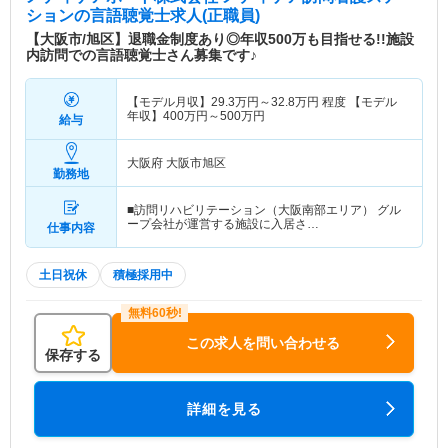
ション
の言語聴覚士求人(正職員)
【大阪市/旭区】退職金制度あり◎年収500万も目指せる!!施設
内訪問での言語聴覚士さん募集です♪
【モデル月収】
29.3
万円～
32.8
万円
程度 【モデル
年収】
400
万円～
500
万円
給与
大阪府 大阪市旭区
勤務地
■訪問リハビリテーション（大阪南部エリア） グル
ープ会社が運営する施設に入居さ…
仕事内容
土日祝休
積極採用中
この求人を問い合わせる
保存する
詳細を見る