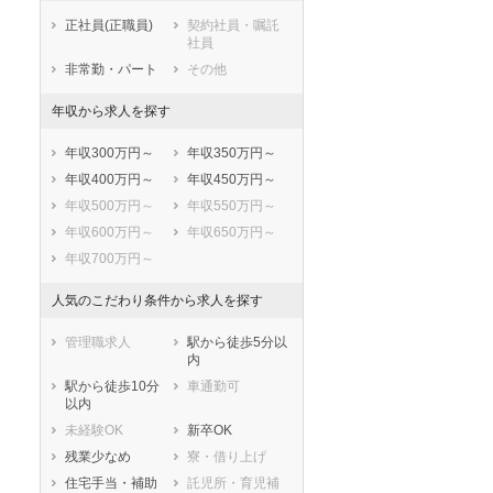
正社員(正職員)
契約社員・嘱託
社員
非常勤・パート
その他
年収から求人を探す
年収300万円～
年収350万円～
年収400万円～
年収450万円～
年収500万円～
年収550万円～
年収600万円～
年収650万円～
年収700万円～
人気のこだわり条件から求人を探す
管理職求人
駅から徒歩5分以
内
駅から徒歩10分
車通勤可
以内
未経験OK
新卒OK
残業少なめ
寮・借り上げ
住宅手当・補助
託児所・育児補