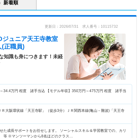
新着順
更新日：2026/07/31 求人番号：10115732
LICOジュニア天王寺教室
(正職員)
な知識も身につきます！未経
＞
～
34.4
万円
程度 諸手当込 【モデル年収】
350
万円～
475
万円
程度 諸手当
ＪＲ大阪環状線「天王寺駅」（徒歩3分）ＪＲ関西本線(亀山－難波)「天王寺
せた成長サポートをお任せします。 ソーシャルスキル＆学習教室での、カリ
 等 ※マンツーマンから8名ほどのクラス…