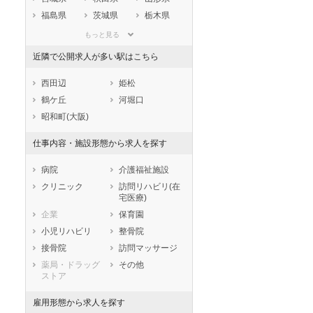
福島県
茨城県
栃木県
群馬県
埼玉県
千葉県
もっと見る
東京都
神奈川県
新潟県
近隣で公開求人が多い駅はこちら
山梨県
長野県
富山県
石川県
福井県
岐阜県
西田辺
姫松
静岡県
愛知県
三重県
鶴ケ丘
河堀口
滋賀県
京都府
大阪府
昭和町(大阪)
兵庫県
奈良県
和歌山県
仕事内容・施設形態から求人を探す
鳥取県
島根県
岡山県
広島県
山口県
徳島県
病院
介護福祉施設
香川県
愛媛県
高知県
クリニック
訪問リハビリ(在
宅医療)
福岡県
佐賀県
長崎県
企業
保育園
熊本県
大分県
宮崎県
小児リハビリ
整骨院
鹿児島県
沖縄県
接骨院
訪問マッサージ
薬局・ドラッグ
その他
ストア
雇用形態から求人を探す