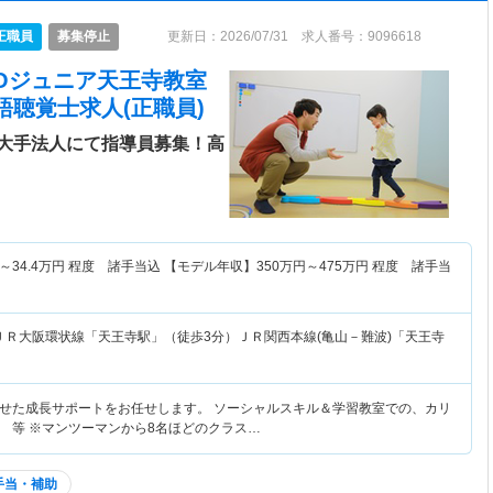
正職員
募集停止
更新日：2026/07/31 求人番号：9096618
LICOジュニア天王寺教室
語聴覚士求人(正職員)
大手法人にて指導員募集！高
～
34.4
万円
程度 諸手当込 【モデル年収】
350
万円～
475
万円
程度 諸手当
ＪＲ大阪環状線「天王寺駅」（徒歩3分）ＪＲ関西本線(亀山－難波)「天王寺
せた成長サポートをお任せします。 ソーシャルスキル＆学習教室での、カリ
 等 ※マンツーマンから8名ほどのクラス…
手当・補助