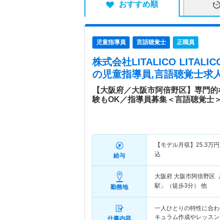
おすすめ順
児童指導員
言語聴覚士
正職員
株式会社LITALICO LITA
の児童指導員,言語聴覚士求人
【大阪府／大阪市阿倍野区】専門的
験もOK／指導員募集＜言語聴覚士
【モデル月収】
25.3
万円
込
給与
大阪府 大阪市阿倍野区
駅」（徒歩3分） 他
勤務地
一人ひとりの特性に合わ
キュラム作成やレッスン
仕事内容