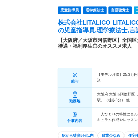
児童指導員
理学療法士
言語聴覚士
株式会社LITALICO LITA
の児童指導員,理学療法士,言
【大阪府／大阪市阿倍野区】全国区
待遇・福利厚生◎のオススメ求人
【モデル月収】
25.3
万円
込
給与
大阪府 大阪市阿倍野区
駅」（徒歩3分） 他
勤務地
一人ひとりの特性に合わ
キュラム作成やレッスン
仕事内容
駅から徒歩5分以内
残業少なめ
住宅