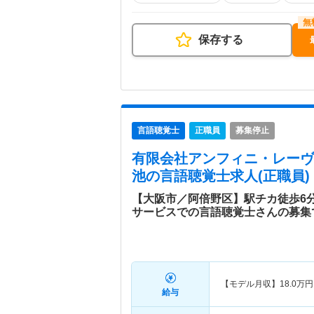
保存する
言語聴覚士
正職員
募集停止
有限会社アンフィニ・レーヴ
池
の言語聴覚士求人(正職員)
【大阪市／阿倍野区】駅チカ徒歩6
サービスでの言語聴覚士さんの募集
【モデル月収】
18.0
万円
給与