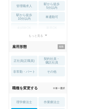
駅から徒歩
管理職求人
5分以内
駅から徒歩
車通勤可
10分以内
未経験OK
新卒OK
もっと見る
残業少なめ
寮・借り上げ
雇用形態
託児所・
住宅手当・補助
育児補助
契約社員・
正社員(正職員)
土日祝休
無資格 OK
嘱託社員
非常勤・パート
積極採用中
WEB面接OK
その他
2027年4月入職可
夏～秋入職可
職種を変更する
※単一選択
1月入職可
理学療法士
作業療法士