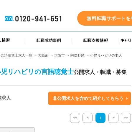
0120-941-651
無料転職サポートを
ド
求人検索
転職成功事例
転職支
言語聴覚士求人一覧
大阪府
大阪市
阿倍野区
小児リハビリの求人
小児リハビリの言語聴覚士
公開求人・転職・募集
開求人
非公開求人を含めて紹介してもらう
<<
<
>
>>
1