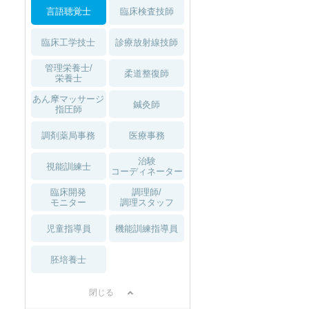
言語聴覚士
臨床検査技師
臨床工学技士
診療放射線技師
管理栄養士/
柔道整復師
栄養士
あん摩マッサージ
鍼灸師
指圧師
調剤薬局事務
医療事務
治験
視能訓練士
コーディネーター
臨床開発
調理師/
モニター
調理スタッフ
児童指導員
機能訓練指導員
胚培養士
閉じる