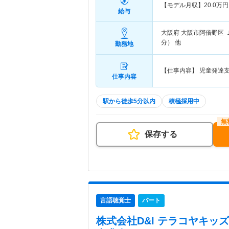
【モデル月収】
20.0
万円
給与
大阪府 大阪市阿倍野区
分） 他
勤務地
【仕事内容】 児童発達
仕事内容
駅から徒歩5分以内
積極採用中
保存する
言語聴覚士
パート
株式会社D&I テラコヤキッ