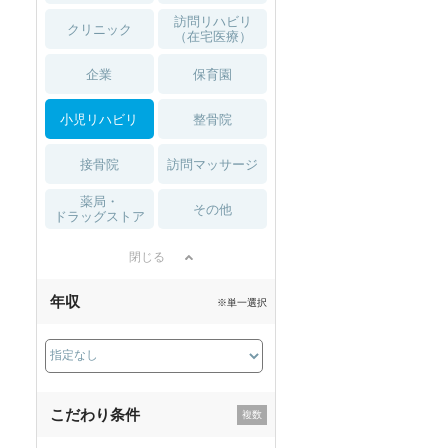
訪問リハビリ
クリニック
（在宅医療）
企業
保育園
小児リハビリ
整骨院
接骨院
訪問マッサージ
薬局・
その他
ドラッグストア
閉じる
年収
※単一選択
こだわり条件