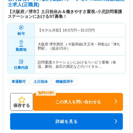
士求人(正職員)
【大阪府／堺市】土日祝休み＆働きやすさ重視♪小児訪問看護
ステーションにおけるST募集！
【モデル月収】
18.0
万円～
32.0
万円
給与
大阪府 堺市西区
ＪＲ阪和線(天王寺－和歌山)「津久
野駅」（徒歩15分）
勤務地
訪問看護ステーションにおけるリハビリ業務（体
温、脈拍、血圧の測定などのバイタル…
仕事内容
車通勤可
土日祝休
積極採用中
この求人を問い合わせる
保存する
詳細を見る