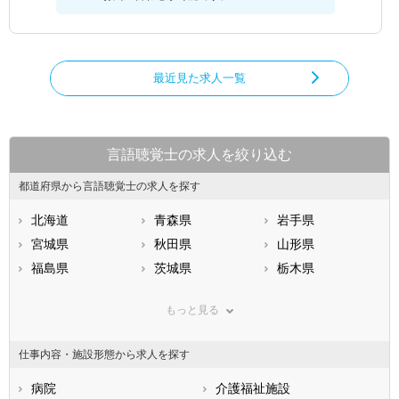
最近見た求人一覧
言語聴覚士の求人を絞り込む
都道府県から言語聴覚士の求人を探す
北海道
青森県
岩手県
宮城県
秋田県
山形県
福島県
茨城県
栃木県
群馬県
埼玉県
千葉県
もっと見る
東京都
神奈川県
新潟県
山梨県
長野県
富山県
仕事内容・施設形態から求人を探す
石川県
福井県
岐阜県
静岡県
病院
愛知県
介護福祉施設
三重県