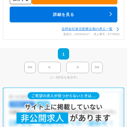
詳細を見る
合同会社泉北医療企画の求人一覧
更新日：2025/04/17 求人番号：9778563
1
<<
<
>
>>
（1～6件目を表示中）