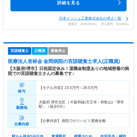
詳細を見る
日本メッシュ工業株式会社の求人一覧
更新日：2026/05/11 求人番号：9106811
言語聴覚士
正職員
募集停止
医療法人杏林会 金岡病院
の言語聴覚士求人(正職員)
【大阪府/堺市】日祝固定休み！退職金制度ありの地域密着の病
院での言語聴覚士さんの募集です♪
【モデル月収】
23.5
万円～
28.5
万円
給与
大阪府 堺市北区
ＪＲ阪和線(天王寺－和歌山)「堺市
駅」（徒歩5分）
勤務地
【仕事内容】 病院でのリハビリ業務全般
仕事内容
駅から徒歩5分以内
車通勤可
残業少なめ
住宅手当・補助