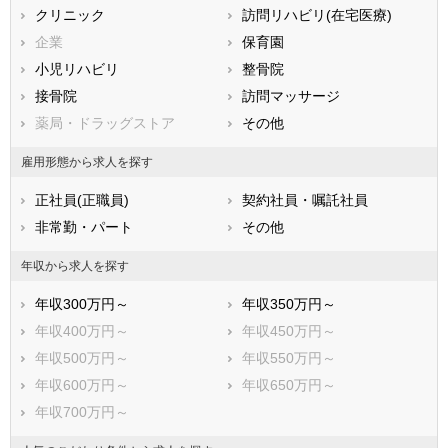
滋賀県
クリニック
京都府
訪問リハビリ(在宅医療)
大阪府
兵庫県
企業
奈良県
保育園
和歌山県
鳥取県
小児リハビリ
島根県
整骨院
岡山県
広島県
接骨院
山口県
訪問マッサージ
徳島県
香川県
薬局・ドラッグストア
愛媛県
その他
高知県
福岡県
佐賀県
長崎県
雇用形態から求人を探す
熊本県
大分県
宮崎県
正社員(正職員)
契約社員・嘱託社員
鹿児島県
沖縄県
非常勤・パート
その他
年収から求人を探す
年収300万円～
年収350万円～
年収400万円～
年収450万円～
年収500万円～
年収550万円～
年収600万円～
年収650万円～
年収700万円～