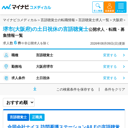
マイナビコメディカル
言語聴覚士の転職情報
言語聴覚士求人一覧
大阪府
堺市(大阪府)の土日祝休の言語聴覚士
公開求人・転職・募
集情報一覧
6
求人数
件
※非公開求人を除く
2026年08月09日(日)更新
職種
言語聴覚士
変更する
勤務地
大阪府堺市
変更する
求人条件
土日祝休
変更する
この検索条件を保存する
条件をクリア
言語聴覚士
正職員
合同会社ナイス 訪問看護ステーションAILE
の言語聴覚