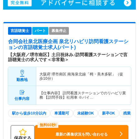
言語聴覚士
パート
募集停止
合同会社泉北医療企画 泉北リハビリ訪問看護ステーシ
ョン
の言語聴覚士求人(パート)
【大阪府／堺市南区】土日祝休み♪訪問看護ステーションで言
語聴覚士の求人です＜非常勤＞
大阪府 堺市南区
南海泉北線「栂・美木多駅」（徒
歩10分）
勤務地
【仕事内容】 訪問看護ステーションでのリハビリ業
務 【訪問手段】社用車 ※バイ…
仕事内容
駅から徒歩10分以内
車通勤可
未経験OK
新卒OK
残業少な
最新の募集状況を問い合わせる
保存する