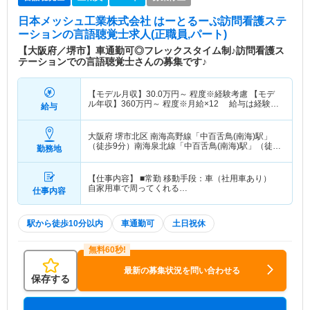
日本メッシュ工業株式会社 はーとるーぷ訪問看護ステ
ーション
の言語聴覚士求人(正職員,パート)
【大阪府／堺市】車通勤可◎フレックスタイム制♪訪問看護ス
テーションでの言語聴覚士さんの募集です♪
【モデル月収】
30.0
万円～
程度※経験考慮 【モデ
ル年収】
360
万円～
程度※月給×12 給与は経験人
給与
柄で決定
大阪府 堺市北区
南海高野線「中百舌鳥(南海)駅」
（徒歩9分）南海泉北線「中百舌鳥(南海)駅」（徒歩
勤務地
9分）
【仕事内容】 ■常勤 移動手段：車（社用車あり）
自家用車で周ってくれる…
仕事内容
駅から徒歩10分以内
車通勤可
土日祝休
最新の募集状況を問い合わせる
保存する