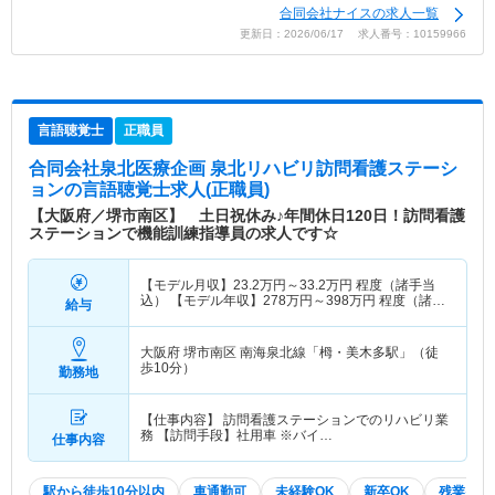
合同会社ナイスの求人一覧
更新日：2026/06/17 求人番号：10159966
言語聴覚士
正職員
合同会社泉北医療企画 泉北リハビリ訪問看護ステーシ
ョン
の言語聴覚士求人(正職員)
【大阪府／堺市南区】 土日祝休み♪年間休日120日！訪問看護
ステーションで機能訓練指導員の求人です☆
【モデル月収】
23.2
万円～
33.2
万円
程度（諸手当
込） 【モデル年収】
278
万円～
398
万円
程度（諸手
給与
当込）
大阪府 堺市南区
南海泉北線「栂・美木多駅」（徒
歩10分）
勤務地
【仕事内容】 訪問看護ステーションでのリハビリ業
務 【訪問手段】社用車 ※バイ…
仕事内容
駅から徒歩10分以内
車通勤可
未経験OK
新卒OK
残業少な