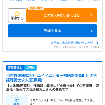
この求人を問い合わせる
保存する
詳細を見る
合同会社泉北医療企画の求人一覧
更新日：2026/05/26 求人番号：702443
言語聴覚士
正職員
川村義肢株式会社 エイドエンター補聴器南森町店
の言
語聴覚士求人(正職員)
【大阪市/南森町】補聴器・義肢などを扱う会社での営業職・製
造職・販売での言語聴覚士さんの募集です♪
【モデル月収】
16.9
万円～
※経験を考慮して優遇し
ます
給与