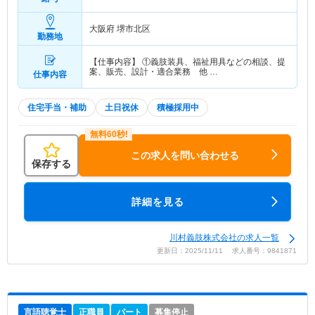
大阪府 堺市北区
勤務地
【仕事内容】 ①義肢装具、福祉用具などの相談、提
案、販売、設計・適合業務 他 …
仕事内容
住宅手当・補助
土日祝休
積極採用中
この求人を問い合わせる
保存する
詳細を見る
川村義肢株式会社の求人一覧
更新日：2025/11/11 求人番号：9841871
言語聴覚士
正職員
パート
募集停止