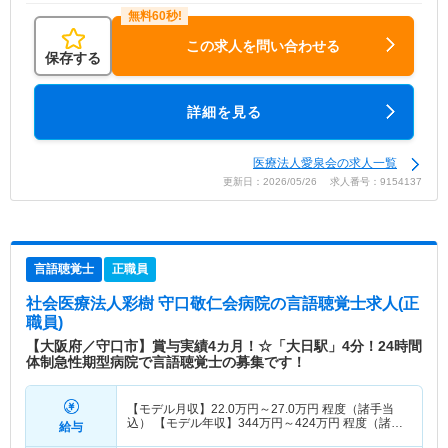
この求人を問い合わせる
保存する
詳細を見る
医療法人愛泉会の求人一覧
更新日：2026/05/26 求人番号：9154137
言語聴覚士
正職員
社会医療法人彩樹 守口敬仁会病院
の言語聴覚士求人(正
職員)
【大阪府／守口市】賞与実績4カ月！☆「大日駅」4分！24時間
体制急性期型病院で言語聴覚士の募集です！
【モデル月収】
22.0
万円～
27.0
万円
程度（諸手当
込） 【モデル年収】
344
万円～
424
万円
程度（諸手
給与
当込）