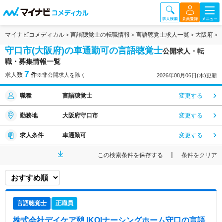
マイナビコメディカル
言語聴覚士の転職情報
言語聴覚士求人一覧
大阪府
守口市(大阪府)の車通勤可の言語聴覚士
公開求人・転
職・募集情報一覧
7
求人数
件
※非公開求人を除く
2026年08月06日(木)更新
職種
言語聴覚士
変更する
勤務地
大阪府守口市
変更する
求人条件
車通勤可
変更する
この検索条件を保存する
条件をクリア
言語聴覚士
正職員
株式会社デイケア憩 IKOIナーシングホーム守口
の言語