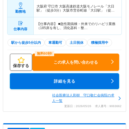
大阪府 守口市
大阪高速鉄道大阪モノレール「大日
駅」（徒歩3分）大阪市営谷町線「大日駅」（徒歩3
勤務地
分）
【仕事内容】 ■急性期病棟・外来でのリハビリ業務
（185床を有し、消化器科・整…
仕事内容
駅から徒歩5分以内
車通勤可
土日祝休
積極採用中
この求人を問い合わせる
保存する
詳細を見る
社会医療法人彩樹 守口敬仁会病院の求
人一覧
更新日：2026/05/26 求人番号：9063662