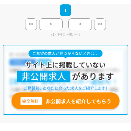
1
<<
<
>
>>
（1～7件目を表示中）