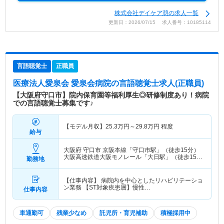
株式会社デイケア憩の求人一覧
更新日：2026/07/15 求人番号：10185114
言語聴覚士
正職員
医療法人愛泉会 愛泉会病院
の言語聴覚士求人(正職員)
【大阪府守口市】院内保育園等福利厚生◎研修制度あり！病院
での言語聴覚士募集です♪
【モデル月収】
25.3
万円～
29.8
万円
程度
給与
大阪府 守口市
京阪本線「守口市駅」（徒歩15分）
大阪高速鉄道大阪モノレール「大日駅」（徒歩15
勤務地
分） 他
【仕事内容】 病院内を中心としたリハビリテーショ
ン業務 【ST対象疾患層】慢性…
仕事内容
車通勤可
残業少なめ
託児所・育児補助
積極採用中