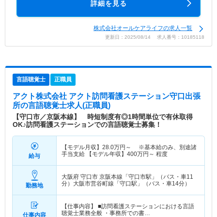
詳細を見る
株式会社オールケアライフの求人一覧
更新日：2025/08/14 求人番号：10185118
言語聴覚士
正職員
アクト株式会社 アクト訪問看護ステーション守口出張
所
の言語聴覚士求人(正職員)
【守口市／京阪本線】 時短制度有◎1時間単位で有休取得
OK♪訪問看護ステーションでの言語聴覚士募集！
【モデル月収】
28.0
万円～
※基本給のみ、別途諸
手当支給 【モデル年収】
400
万円～
程度
給与
大阪府 守口市
京阪本線「守口市駅」（バス・車11
分）大阪市営谷町線「守口駅」（バス・車14分）
勤務地
【仕事内容】 ■訪問看護ステーションにおける言語
聴覚士業務全般 ・事務所での書…
仕事内容