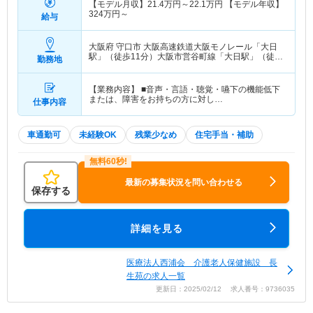
【モデル月収】
21.4
万円～
22.1
万円
【モデル年収】
324
万円～
給与
大阪府 守口市
大阪高速鉄道大阪モノレール「大日
駅」（徒歩11分）大阪市営谷町線「大日駅」（徒歩
勤務地
11分）
【業務内容】 ■音声・言語・聴覚・嚥下の機能低下
または、障害をお持ちの方に対し…
仕事内容
車通勤可
未経験OK
残業少なめ
住宅手当・補助
最新の募集状況を問い合わせる
保存する
詳細を見る
医療法人西浦会 介護老人保健施設 長
生苑の求人一覧
更新日：2025/02/12 求人番号：9736035