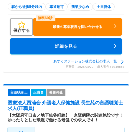
駅から徒歩5分以内
車通勤可
残業少なめ
土日祝休
最新の募集状況を問い合わせる
保存する
詳細を見る
あすくステーション株式会社の求人一覧
更新日：2026/04/20 求人番号：9840658
言語聴覚士
正職員
募集停止
医療法人西浦会 介護老人保健施設 長生苑
の言語聴覚士
求人(正職員)
【大阪府守口市／地下鉄谷町線】 京阪病院の関連施設です！
ゆったりとした環境で働ける老健での求人です！