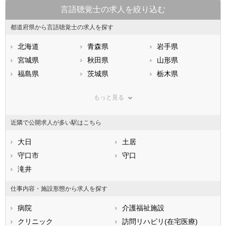
言語聴覚士の求人を絞り込む
都道府県から言語聴覚士の求人を探す
北海道
青森県
岩手県
宮城県
秋田県
山形県
福島県
茨城県
栃木県
群馬県
埼玉県
千葉県
もっと見る
東京都
神奈川県
新潟県
山梨県
長野県
富山県
近隣で公開求人が多い駅はこちら
石川県
福井県
岐阜県
静岡県
大日
愛知県
土居
三重県
滋賀県
守口市
京都府
守口
大阪府
兵庫県
滝井
奈良県
和歌山県
鳥取県
島根県
岡山県
仕事内容・施設形態から求人を探す
広島県
山口県
徳島県
病院
介護福祉施設
香川県
愛媛県
高知県
クリニック
訪問リハビリ(在宅医療)
福岡県
佐賀県
長崎県