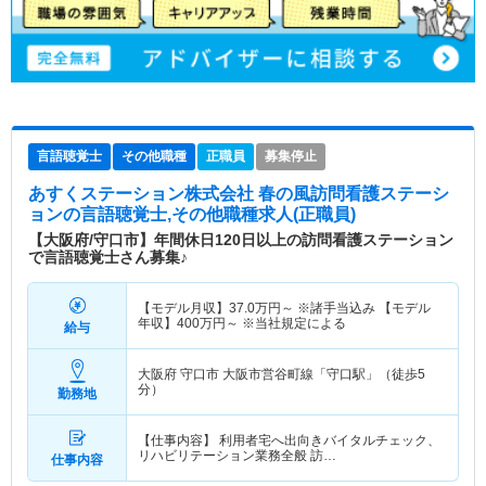
言語聴覚士
その他職種
正職員
募集停止
あすくステーション株式会社 春の風訪問看護ステーシ
ョン
の言語聴覚士,その他職種求人(正職員)
【大阪府/守口市】年間休日120日以上の訪問看護ステーション
で言語聴覚士さん募集♪
【モデル月収】
37.0
万円～
※諸手当込み 【モデル
年収】
400
万円～
※当社規定による
給与
大阪府 守口市
大阪市営谷町線「守口駅」（徒歩5
分）
勤務地
【仕事内容】 利用者宅へ出向きバイタルチェック、
リハビリテーション業務全般 訪…
仕事内容