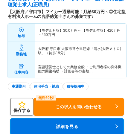
聴覚士求人(正職員)
【大阪府／守口市】マイカー通勤可能！月給30万円～◎住宅型
有料法人ホームの言語聴覚士さんの募集です♪
【モデル月収】
30.0
万円～
【モデル年収】
420
万円
～
450
万円
給与
大阪府 守口市
大阪市営今里筋線「清水(大阪メトロ)
駅」（徒歩19分）
勤務地
言語聴覚士としての業務全般 ・ご利用者様の身体機
能の回復補助 ・計画書等の書類…
仕事内容
車通勤可
住宅手当・補助
積極採用中
この求人を問い合わせる
保存する
詳細を見る