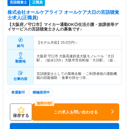
言語聴覚士
正職員
株式会社オールケアライフ オールケア大日
の言語聴覚
士求人(正職員)
【大阪府／守口市】マイカー通勤OK◎生活介護・放課後等デ
イサービスの言語聴覚士さんの募集です♪
【モデル月収】
25.0
万円～
給与
大阪府 守口市
大阪高速鉄道大阪モノレール「大日
駅」（徒歩13分）大阪市営谷町線「大日駅」（徒歩
勤務地
13分）
言語聴覚士としての業務全般 ・ご利用者様の運動機
能の回復補助 ・食事や排せつ等…
仕事内容
車通勤可
積極採用中
この求人を問い合わせる
保存する