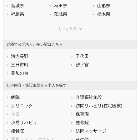
宮城県
秋田県
山形県
福島県
茨城県
栃木県
群馬県
埼玉県
千葉県
もっと見る
東京都
神奈川県
新潟県
山梨県
長野県
富山県
近隣で公開求人が多い駅はこちら
石川県
福井県
岐阜県
静岡県
河内長野
愛知県
千代田
三重県
滋賀県
三日市町
京都府
汐ノ宮
大阪府
兵庫県
美加の台
奈良県
和歌山県
鳥取県
島根県
岡山県
仕事内容・施設形態から求人を探す
広島県
山口県
徳島県
病院
介護福祉施設
香川県
愛媛県
高知県
クリニック
訪問リハビリ(在宅医療)
福岡県
佐賀県
長崎県
企業
保育園
熊本県
大分県
宮崎県
小児リハビリ
整骨院
鹿児島県
沖縄県
接骨院
訪問マッサージ
薬局・ドラッグストア
その他