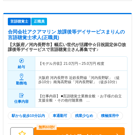
言語聴覚士
正職員
合同会社アクアマリン 放課後等デイサービスまりん
の
言語聴覚士求人(正職員)
【大阪府／河内長野市】幅広い世代が活躍中☆日祝固定休◎放
課後等デイサービスで言語聴覚士さん募集です♪
【モデル月収】
21.0
万円～
25.0
万円
程度
給与
大阪府 河内長野市
近鉄長野線「河内長野駅」（徒
歩10分）南海高野線「河内長野駅」（徒歩10分）
勤務地
【仕事内容】 ■言語聴覚士業務全般 ・お子様の自立
支援全般 ・その他付随業務 …
仕事内容
駅から徒歩10分以内
車通勤可
残業少なめ
積極採用中