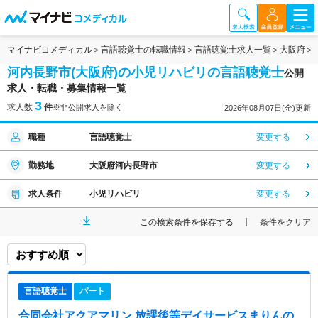
マイナビコメディカル
言語聴覚士の転職情報
言語聴覚士求人一覧
大阪府
河内長野市(大阪府)の小児リハビリの言語聴覚士
公開
求人・転職・募集情報一覧
3
求人数
件
※非公開求人を除く
2026年08月07日(金)更新
職種
言語聴覚士
変更する
勤務地
大阪府河内長野市
変更する
求人条件
小児リハビリ
変更する
この検索条件を保存する
条件をクリア
言語聴覚士
パート
合同会社アクアマリン 放課後等デイサービスまりん
の