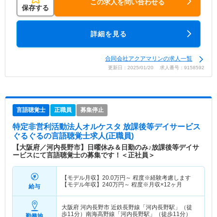
この求人を問い合わせる
保存する
詳細を見る
合同会社アクアマリンの求人一覧
更新日：2025/01/20 求人番号：9158592
言語聴覚士
正職員
募集停止
特定非営利活動法人オルケスタ 放課後等デイサービス
ぐるぐる
の言語聴覚士求人(正職員)
【大阪府／河内長野市】日曜休み＆日勤のみ♪放課後等デイサ
ービスにて言語聴覚士の募集です！＜正社員＞
【モデル月収】
20.0
万円～
程度※経験考慮します
【モデル年収】
240
万円～
程度※月収×12ヶ月
給与
大阪府 河内長野市
近鉄長野線「河内長野駅」（徒
歩11分）南海高野線「河内長野駅」（徒歩11分）
勤務地