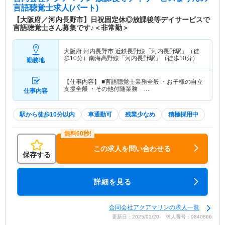
言語聴覚士求人(パート)
【大阪府／河内長野市】日祝固定休◎放課後等デイサービスで
言語聴覚士さん募集です♪＜非常勤＞
大阪府 河内長野市
近鉄長野線「河内長野駅」（徒
歩10分）南海高野線「河内長野駅」（徒歩10分）
勤務地
【仕事内容】 ■言語聴覚士業務全般 ・お子様の自立
支援全般 ・その他付随業務 …
仕事内容
駅から徒歩10分以内
車通勤可
残業少なめ
積極採用中
この求人を問い合わせる
保存する
詳細を見る
合同会社アクアマリンの求人一覧
更新日：2025/01/20 求人番号：9840866