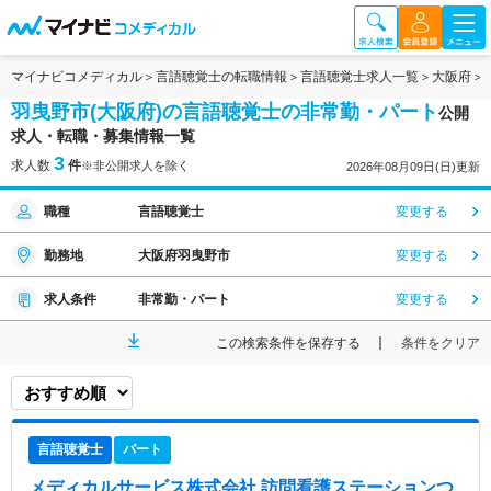
マイナビコメディカル
言語聴覚士の転職情報
言語聴覚士求人一覧
大阪府
羽曳野市(大阪府)の言語聴覚士の非常勤・パート
公開
求人・転職・募集情報一覧
3
求人数
件
※非公開求人を除く
2026年08月09日(日)更新
職種
言語聴覚士
変更する
勤務地
大阪府羽曳野市
変更する
求人条件
非常勤・パート
変更する
この検索条件を保存する
条件をクリア
言語聴覚士
パート
メディカルサービス株式会社 訪問看護ステーションつ