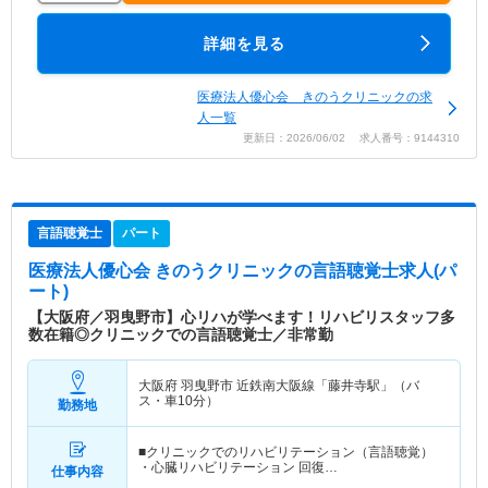
詳細を見る
医療法人優心会 きのうクリニックの求
人一覧
更新日：2026/06/02 求人番号：9144310
言語聴覚士
パート
医療法人優心会 きのうクリニック
の言語聴覚士求人(パ
ート)
【大阪府／羽曳野市】心リハが学べます！リハビリスタッフ多
数在籍◎クリニックでの言語聴覚士／非常勤
大阪府 羽曳野市
近鉄南大阪線「藤井寺駅」（バ
ス・車10分）
勤務地
■クリニックでのリハビリテーション（言語聴覚）
・心臓リハビリテーション 回復…
仕事内容