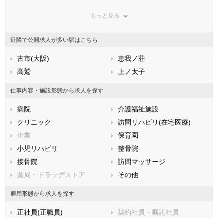
群馬県
埼玉県
千葉県
もっと見る
東京都
神奈川県
新潟県
山梨県
長野県
富山県
近隣で公開求人が多い駅はこちら
石川県
福井県
岐阜県
静岡県
古市(大阪)
愛知県
恵我ノ荘
三重県
滋賀県
高鷲
京都府
上ノ太子
大阪府
兵庫県
奈良県
和歌山県
仕事内容・施設形態から求人を探す
鳥取県
島根県
岡山県
病院
介護福祉施設
広島県
山口県
徳島県
クリニック
訪問リハビリ(在宅医療)
香川県
愛媛県
高知県
企業
保育園
福岡県
佐賀県
長崎県
小児リハビリ
整骨院
熊本県
大分県
宮崎県
接骨院
訪問マッサージ
鹿児島県
沖縄県
薬局・ドラッグストア
その他
雇用形態から求人を探す
正社員(正職員)
契約社員・嘱託社員