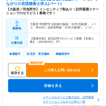
ながり
の言語聴覚士求人(パート)
【大阪府／羽曳野市】インセンティブ制あり！訪問看護ステー
ションでのセラピスト募集です！
大阪府 羽曳野市
近鉄南大阪線「古市(大阪)駅」（バ
ス・車10分）近鉄長野線「古市(大阪)駅」（バス・
勤務地
車10分）
【業務内容】 居宅訪問でのリハビリ業務 【在籍人
数】（2024年6月） PT…
仕事内容
車通勤可
託児所・育児補助
積極採用中
この求人を問い合わせる
保存する
詳細を見る
メディカルサービス株式会社 訪問看護
ステーションつながりの求人一覧