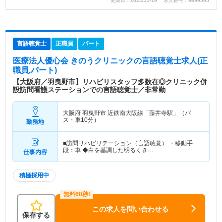
更新日：2024/11/19 求人番号：9899595
言語聴覚士
正職員
パート
医療法人優心会 きのうクリニック
の言語聴覚士求人(正
職員,パート)
【大阪府／羽曳野市】リハビリスタッフ多数在◎クリニック併
設訪問看護ステーションでの言語聴覚士／非常勤
大阪府 羽曳野市
近鉄南大阪線「藤井寺駅」（バ
ス・車10分）
勤務地
■訪問リハビリテーション（言語聴覚） ・移動手
段：車 ◆白を基調した明るくき…
仕事内容
積極採用中
この求人を問い合わせる
保存する