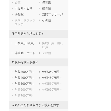
企業
保育園
鹿児島県
沖縄県
小児リハビリ
整骨院
接骨院
訪問マッサージ
薬局・ドラッグ
その他
ストア
雇用形態から求人を探す
正社員(正職員)
契約社員・嘱託
社員
非常勤・パート
その他
年収から求人を探す
セラピスト
セラピスト
ートダ
世の中の需要の高まりととも
ワークライフバランス重視派
年収300万円～
年収350万円～
スト向け
に増加傾向の「介護施設」求
の方へ！なぜ120日が基準？
年収400万円～
年収450万円～
人をご紹介！
数え方も解説
年収500万円～
年収550万円～
年収600万円～
年収650万円～
年収700万円～
人気のこだわり条件から求人を探す