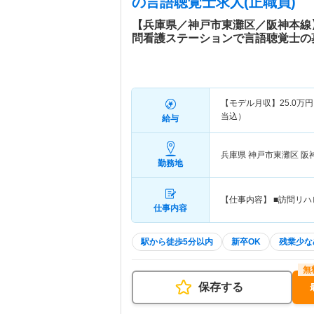
の言語聴覚士求人(正職員)
【兵庫県／神戸市東灘区／阪神本線
問看護ステーションで言語聴覚士の
【モデル月収】
25.0
万円
当込）
給与
兵庫県 神戸市東灘区
阪
勤務地
【仕事内容】 ■訪問リ
仕事内容
駅から徒歩5分以内
新卒OK
残業少な
保存する