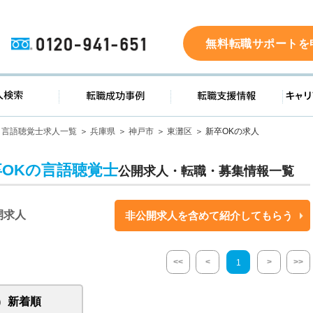
0120-941-651
無料転職サポートを
ド
求人検索
転職成功事例
転職支
言語聴覚士求人一覧
兵庫県
神戸市
東灘区
新卒OKの求人
卒OKの言語聴覚士
公開求人・転職・募集情報一覧
開求人
非公開求人を含めて紹介してもらう
<<
<
>
>>
1
新着順