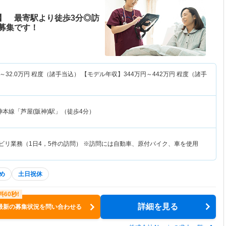
】 最寄駅より徒歩3分◎訪
募集です！
～
32.0
万円
程度（諸手当込） 【モデル年収】
344
万円～
442
万円
程度（諸手
神本線「芦屋(阪神)駅」（徒歩4分）
ハビリ業務（1日4，5件の訪問） ※訪問には自動車、原付バイク、車を使用
め
土日祝休
詳細を見る
最新の募集状況を問い合わせる