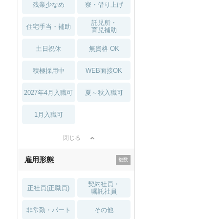
残業少なめ
寮・借り上げ
託児所・
住宅手当・補助
育児補助
土日祝休
無資格 OK
積極採用中
WEB面接OK
2027年4月入職可
夏～秋入職可
1月入職可
閉じる
雇用形態
契約社員・
正社員(正職員)
嘱託社員
非常勤・パート
その他