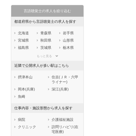
言語聴覚士の求人を絞り込む
都道府県から言語聴覚士の求人を探す
北海道
青森県
岩手県
宮城県
秋田県
山形県
福島県
茨城県
栃木県
群馬県
埼玉県
千葉県
もっと見る
東京都
神奈川県
新潟県
近隣で公開求人が多い駅はこちら
山梨県
長野県
富山県
石川県
福井県
岐阜県
摂津本山
住吉(ＪＲ・六甲
ライナー)
静岡県
愛知県
三重県
岡本(兵庫)
深江(兵庫)
滋賀県
京都府
大阪府
魚崎
兵庫県
奈良県
和歌山県
鳥取県
島根県
岡山県
仕事内容・施設形態から求人を探す
広島県
山口県
徳島県
病院
介護福祉施設
香川県
愛媛県
高知県
クリニック
訪問リハビリ(在
福岡県
佐賀県
長崎県
宅医療)
熊本県
大分県
宮崎県