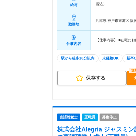
当込）
給与
兵庫県 神戸市東灘区
阪
勤務地
【仕事内容】 ■在宅に
仕事内容
駅から徒歩10分以内
未経験OK
新卒
保存する
言語聴覚士
正職員
募集停止
株式会社Alegria ジャス