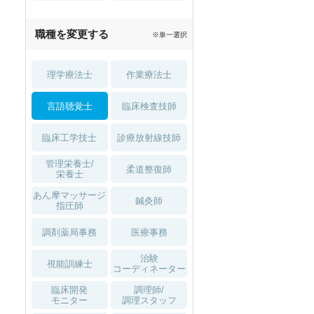
職種を変更する
※単一選択
理学療法士
作業療法士
言語聴覚士
臨床検査技師
臨床工学技士
診療放射線技師
管理栄養士/
柔道整復師
栄養士
あん摩マッサージ
鍼灸師
指圧師
調剤薬局事務
医療事務
治験
視能訓練士
コーディネーター
臨床開発
調理師/
モニター
調理スタッフ