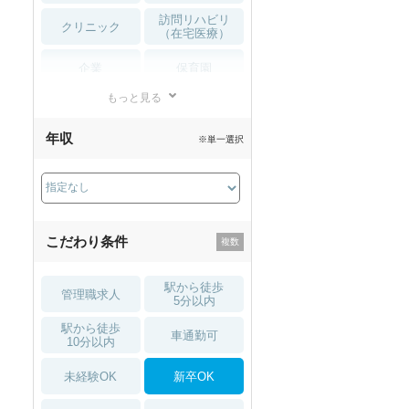
訪問リハビリ
クリニック
（在宅医療）
企業
保育園
もっと見る
小児リハビリ
整骨院
年収
※単一選択
接骨院
訪問マッサージ
薬局・
その他
ドラッグストア
こだわり条件
駅から徒歩
管理職求人
5分以内
駅から徒歩
車通勤可
10分以内
未経験OK
新卒OK