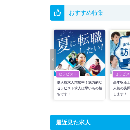
おすすめ特集
セラピスト
セラピスト
セラピス
転職で高収入を狙う！計画的
夏入職求人増加中！魅力的な
高年収＆
な活動でPTの好条件求人を
セラピスト求人は早いもの勝
人気の訪
見つけるには？
ちです！
します！
最近見た求人