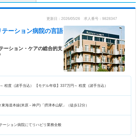
更新日：2026/05/26 求人番号：9828347
リテーション病院
の言語
テーション・ケアの総合的支
♪
～
程度（諸手当込） 【モデル年収】
337
万円～
程度（諸手当込）
Ｒ東海道本線(米原－神戸)「摂津本山駅」（徒歩12分）
リテーション病院にてリハビリ業務全般