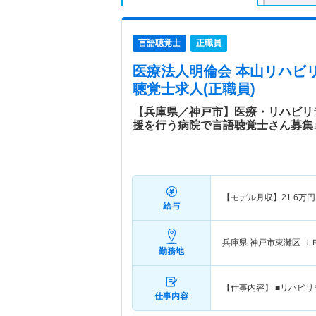
言語聴覚士
正職員
医療法人明倫会 本山リハビ
聴覚士求人(正職員)
【兵庫県／神戸市】医療・リハビリ
援を行う病院で言語聴覚士さん募集
【モデル月収】
21.6
万円
給与
兵庫県 神戸市東灘区
Ｊ
勤務地
【仕事内容】 ■リハビ
仕事内容