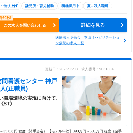
・借り上げ
託児所・育児補助
積極採用中
夏～秋入職可
詳細を見る
この求人を問い合わせる
医療法人明倫会 本山リハビリテーショ
ン病院の求人一覧
更新日：2026/05/08 求人番号：9031304
訪問看護センター 神戸
人(正職員)
い職場環境の実現に向けて、
《ST》
～
35.8
万円
程度（諸手当込） 【モデル年収】
393
万円～
501
万円
程度（諸手