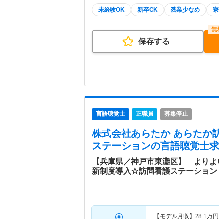
未経験OK
新卒OK
残業少なめ
寮
保存する
言語聴覚士
正職員
募集停止
株式会社あらたか あらたか
ステーション
の言語聴覚士求
【兵庫県／神戸市東灘区】 よりよ
新制度導入☆訪問看護ステーション
【モデル月収】
28.1
万円