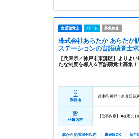
言語聴覚士
パート
募集停止
株式会社あらたか あらたか
ステーション
の言語聴覚士求
【兵庫県／神戸市東灘区】よりよい
たな制度を導入☆言語聴覚士募集！
兵庫県 神戸市東灘区
阪
勤務地
【仕事内容】 ■在宅に
仕事内容
駅から徒歩10分以内
未経験OK
新卒