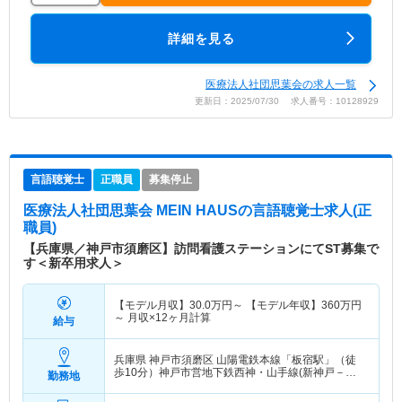
詳細を見る
医療法人社団思葉会の求人一覧
更新日：2025/07/30 求人番号：10128929
言語聴覚士
正職員
募集停止
医療法人社団思葉会 MEIN HAUS
の言語聴覚士求人(正
職員)
【兵庫県／神戸市須磨区】訪問看護ステーションにてST募集で
す＜新卒用求人＞
【モデル月収】
30.0
万円～
【モデル年収】
360
万円
～
月収×12ヶ月計算
給与
兵庫県 神戸市須磨区
山陽電鉄本線「板宿駅」（徒
歩10分）神戸市営地下鉄西神・山手線(新神戸－新
勤務地
長田)「板宿駅」（徒歩10分）