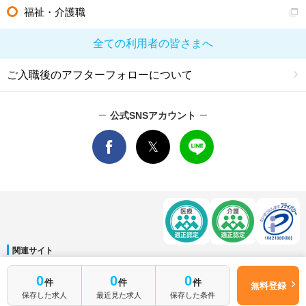
福祉・介護職
全ての利用者の皆さまへ
ご入職後のアフターフォローについて
公式SNSアカウント
関連サイト
マイナビDOCTOR
│
マイナビ看護師
│
マイナビ薬剤師
│
マイナビ保育士
0
0
0
件
件
件
運営会社
無料登録
保存した求人
最近見た求人
保存した条件
会社概要
│
ご利用規約
│
個人情報保護方針
│
サイトマップ
│
お問い合わせ