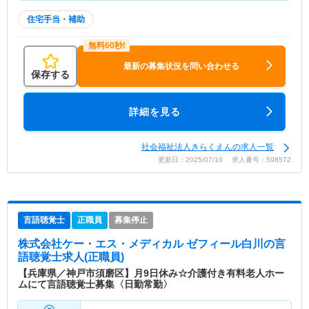
住宅手当・補助
最新の募集状況を問い合わせる
保存する
詳細を見る
社会福祉法人きらくえんの求人一覧
更新日：2025/07/10 求人番号：598572
言語聴覚士
正職員
募集停止
株式会社ケー・エス・メディカル ゼフィール白川
の言
語聴覚士求人(正職員)
【兵庫県／神戸市須磨区】月9日休み☆介護付き有料老人ホー
ムにて言語聴覚士募集〈日勤常勤〉