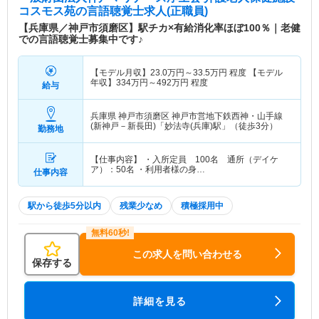
コスモス苑
の言語聴覚士求人(正職員)
【兵庫県／神戸市須磨区】駅チカ×有給消化率ほぼ100％｜老健
での言語聴覚士募集中です♪
【モデル月収】
23.0
万円～
33.5
万円
程度 【モデル
年収】
334
万円～
492
万円
程度
給与
兵庫県 神戸市須磨区
神戸市営地下鉄西神・山手線
(新神戸－新長田)「妙法寺(兵庫)駅」（徒歩3分）
勤務地
【仕事内容】 ・入所定員 100名 通所（デイケ
ア）：50名 ・利用者様の身…
仕事内容
駅から徒歩5分以内
残業少なめ
積極採用中
この求人を問い合わせる
保存する
詳細を見る