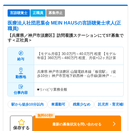
言語聴覚士
正職員
募集停止
医療法人社団思葉会 MEIN HAUS
の言語聴覚士求人(正
職員)
【兵庫県／神戸市須磨区】訪問看護ステーションにてST募集で
す＜正社員＞
【モデル月収】
30.0
万円～
40.0
万円
程度 【モデル
年収】
360
万円～
480
万円
程度、月収×12ヶ月計算
給与
兵庫県 神戸市須磨区
山陽電鉄本線「板宿駅」（徒
歩10分）神戸市営地下鉄西神・山手線(新神戸－新
勤務地
長田)「板宿駅」（徒歩10分）
■リハビリ業務全般
仕事内容
駅から徒歩10分以内
車通勤可
残業少なめ
託児所・育児補助
最新の募集状況を問い合わせる
保存する