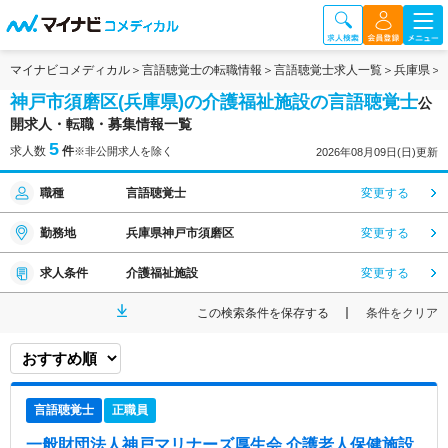
マイナビコメディカル
言語聴覚士の転職情報
言語聴覚士求人一覧
兵庫県
神戸市須磨区(兵庫県)の介護福祉施設の言語聴覚士
公
開求人・転職・募集情報一覧
5
求人数
件
※非公開求人を除く
2026年08月09日(日)更新
職種
言語聴覚士
変更する
勤務地
兵庫県神戸市須磨区
変更する
求人条件
介護福祉施設
変更する
この検索条件を保存する
条件をクリア
言語聴覚士
正職員
一般財団法人神戸マリナーズ厚生会 介護老人保健施設