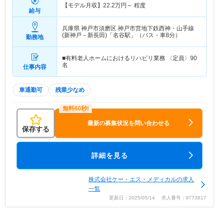
【モデル月収】
22.2
万円～
程度
給与
兵庫県 神戸市須磨区
神戸市営地下鉄西神・山手線
(新神戸－新長田)「名谷駅」（バス・車8分）
勤務地
■有料老人ホームにおけるリハビリ業務 〈定員〉90
名
仕事内容
車通勤可
残業少なめ
最新の募集状況を問い合わせる
保存する
詳細を見る
株式会社ケー・エス・メディカルの求人
一覧
更新日：2025/05/14 求人番号：9773817