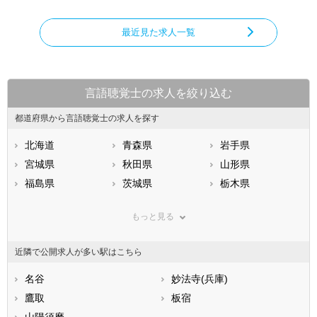
最近見た求人一覧
言語聴覚士の求人を絞り込む
都道府県から言語聴覚士の求人を探す
北海道
青森県
岩手県
宮城県
秋田県
山形県
福島県
茨城県
栃木県
群馬県
埼玉県
千葉県
もっと見る
東京都
神奈川県
新潟県
山梨県
長野県
富山県
近隣で公開求人が多い駅はこちら
石川県
福井県
岐阜県
静岡県
名谷
愛知県
妙法寺(兵庫)
三重県
滋賀県
鷹取
京都府
板宿
大阪府
兵庫県
山陽須磨
奈良県
和歌山県