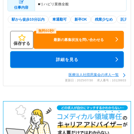
■リハビリ業務全般
仕事内容
駅から徒歩10分以内
車通勤可
新卒OK
残業少なめ
託児所
最新の募集状況を問い合わせる
保存する
詳細を見る
医療法人社団思葉会の求人一覧
更新日：2025/07/30 求人番号：10128933