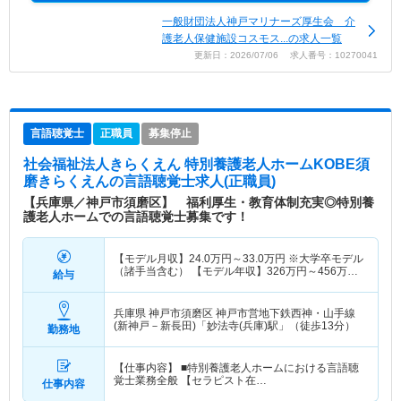
一般財団法人神戸マリナーズ厚生会 介
護老人保健施設コスモス...の求人一覧
更新日：2026/07/06 求人番号：10270041
言語聴覚士
正職員
募集停止
社会福祉法人きらくえん 特別養護老人ホームKOBE須
磨きらくえん
の言語聴覚士求人(正職員)
【兵庫県／神戸市須磨区】 福利厚生・教育体制充実◎特別養
護老人ホームでの言語聴覚士募集です！
【モデル月収】
24.0
万円～
33.0
万円
※大学卒モデル
（諸手当含む） 【モデル年収】
326
万円～
456
万円
給与
※大学卒モデル（諸手当含む）
兵庫県 神戸市須磨区
神戸市営地下鉄西神・山手線
(新神戸－新長田)「妙法寺(兵庫)駅」（徒歩13分）
勤務地
【仕事内容】 ■特別養護老人ホームにおける言語聴
覚士業務全般 【セラピスト在…
仕事内容