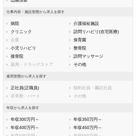
鳥取県
島根県
岡山県
仕事内容・施設形態から求人を探す
広島県
山口県
徳島県
病院
介護福祉施設
香川県
愛媛県
高知県
クリニック
訪問リハビリ(在宅医療)
福岡県
佐賀県
長崎県
企業
保育園
熊本県
大分県
宮崎県
小児リハビリ
整骨院
鹿児島県
沖縄県
接骨院
訪問マッサージ
薬局・ドラッグストア
その他
雇用形態から求人を探す
正社員(正職員)
契約社員・嘱託社員
非常勤・パート
その他
年収から求人を探す
年収300万円～
年収350万円～
年収400万円～
年収450万円～
年収500万円～
年収550万円～