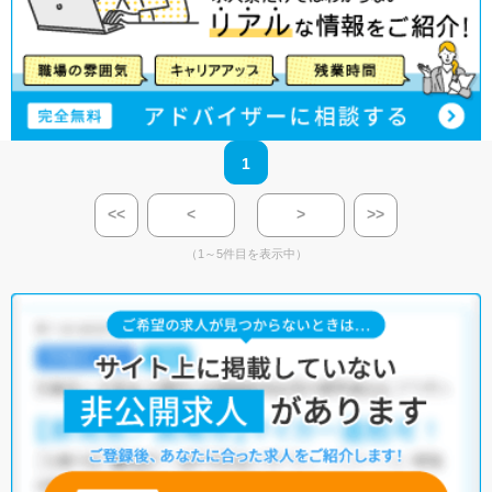
1
<<
<
>
>>
（1～5件目を表示中）