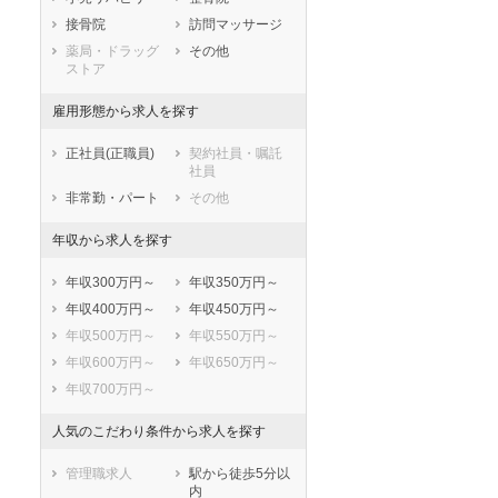
鹿児島県
沖縄県
接骨院
訪問マッサージ
薬局・ドラッグ
その他
ストア
雇用形態から求人を探す
正社員(正職員)
契約社員・嘱託
社員
非常勤・パート
その他
年収から求人を探す
年収300万円～
年収350万円～
年収400万円～
年収450万円～
年収500万円～
年収550万円～
年収600万円～
年収650万円～
年収700万円～
人気のこだわり条件から求人を探す
管理職求人
駅から徒歩5分以
内