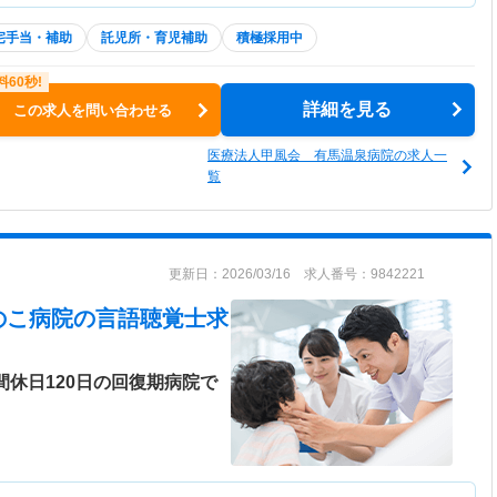
宅手当・補助
託児所・育児補助
積極採用中
詳細を見る
この求人を問い合わせる
医療法人甲風会 有馬温泉病院の求人一
覧
更新日：2026/03/16 求人番号：9842221
のこ病院
の言語聴覚士求
間休日120日の回復期病院で