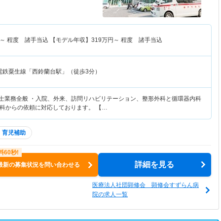
～
程度 諸手当込 【モデル年収】
319
万円～
程度 諸手当込
電鉄粟生線「西鈴蘭台駅」（徒歩3分）
法士業務全般 ・入院、外来、訪問リハビリテーション、整形外科と循環器内科
科からの依頼に対応しております。 【…
・育児補助
詳細を見る
最新の募集状況を問い合わせる
医療法人社団顕修会 顕修会すずらん病
院の求人一覧