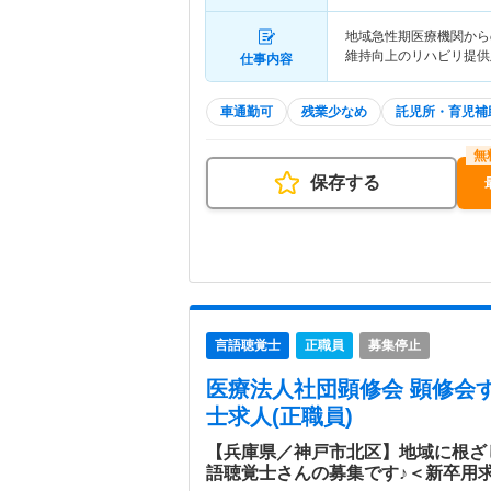
地域急性期医療機関から
維持向上のリハビリ提供
仕事内容
車通勤可
残業少なめ
託児所・育児補
保存する
言語聴覚士
正職員
募集停止
医療法人社団顕修会 顕修会
士求人(正職員)
【兵庫県／神戸市北区】地域に根ざ
語聴覚士さんの募集です♪＜新卒用