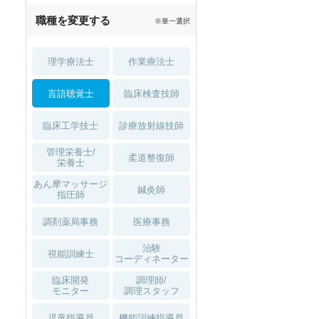
職種を変更する
※単一選択
理学療法士
作業療法士
言語聴覚士
臨床検査技師
臨床工学技士
診療放射線技師
管理栄養士/
柔道整復師
栄養士
あん摩マッサージ
鍼灸師
指圧師
調剤薬局事務
医療事務
治験
視能訓練士
コーディネーター
臨床開発
調理師/
モニター
調理スタッフ
児童指導員
機能訓練指導員