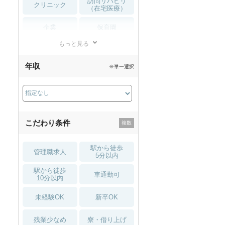
訪問リハビリ
クリニック
（在宅医療）
企業
保育園
もっと見る
小児リハビリ
整骨院
年収
※単一選択
接骨院
訪問マッサージ
薬局・
その他
ドラッグストア
こだわり条件
駅から徒歩
管理職求人
5分以内
駅から徒歩
車通勤可
10分以内
未経験OK
新卒OK
残業少なめ
寮・借り上げ