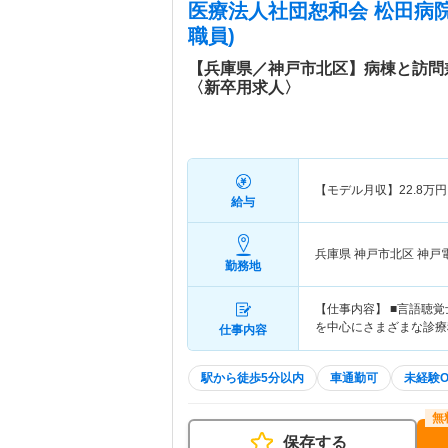
医療法人社団恕和会 松田病
職員)
【兵庫県／神戸市北区】病棟と訪問
〈新卒用求人〉
【モデル月収】
22.8
万円
給与
兵庫県 神戸市北区
神戸
勤務地
【仕事内容】 ■言語聴
を中心にさまざまな診療
仕事内容
駅から徒歩5分以内
車通勤可
未経験O
保存する