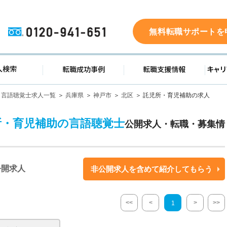
0120-941-651
無料転職サポートを
ド
求人検索
転職成功事例
転職支
言語聴覚士求人一覧
兵庫県
神戸市
北区
託児所・育児補助の求人
所・育児補助の言語聴覚士
公開求人・転職・募集情
公開求人
非公開求人を含めて紹介してもらう
<<
<
>
>>
1