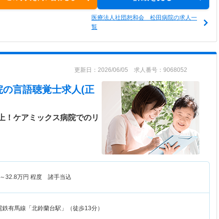
医療法人社団恕和会 松田病院の求人一
覧
更新日：2026/06/05 求人番号：9068052
院
の言語聴覚士求人(正
以上！ケアミックス病院でのリ
～
32.8
万円
程度 諸手当込
電鉄有馬線「北鈴蘭台駅」（徒歩13分）