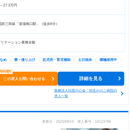
～
27.3
万円
電鉄三田線「道場南口駅」（徒歩6分）
ビリテーション業務全般
なめ
寮・借り上げ
託児所・育児補助
土日祝休
積極採用中
詳細を見る
この求人を問い合わせる
医療法人社団六心会 恒生かのこ病院の
求人一覧
更新日：2025/09/15 求人番号：10123796