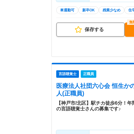
車通勤可
新卒OK
残業少なめ
住
保存する
言語聴覚士
正職員
医療法人社団六心会 恒生か
人(正職員)
【神戸市/北区】駅チカ徒歩6分！年
の言語聴覚士さんの募集です♪