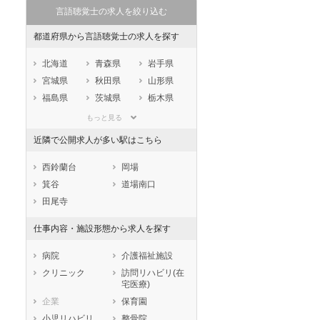
言語聴覚士の求人を絞り込む
都道府県から言語聴覚士の求人を探す
北海道
青森県
岩手県
宮城県
秋田県
山形県
福島県
茨城県
栃木県
群馬県
埼玉県
千葉県
もっと見る
東京都
神奈川県
新潟県
近隣で公開求人が多い駅はこちら
山梨県
長野県
富山県
石川県
福井県
岐阜県
西鈴蘭台
岡場
静岡県
愛知県
三重県
箕谷
道場南口
滋賀県
京都府
大阪府
田尾寺
兵庫県
奈良県
和歌山県
仕事内容・施設形態から求人を探す
鳥取県
島根県
岡山県
広島県
山口県
徳島県
病院
介護福祉施設
香川県
愛媛県
高知県
クリニック
訪問リハビリ(在
宅医療)
福岡県
佐賀県
長崎県
企業
保育園
熊本県
大分県
宮崎県
小児リハビリ
整骨院