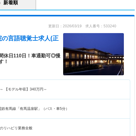
新着順
更新日：2026/03/19 求人番号：533240
院
の言語聴覚士求人(正
間休日110日！車通勤可◎慢
す！
～
【モデル年収】
340
万円～
電鉄有馬線「有馬温泉駅」（バス・車5分）
のリハビリ業務全般