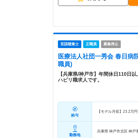
言語聴覚士
正職員
募集停止
医療法人社団一秀会 春日病
職員)
【兵庫県/神戸市】年間休日110日
ハビリ職求人です。
【モデル月収】
23.2
万円
給与
兵庫県 神戸市北区
神戸
勤務地