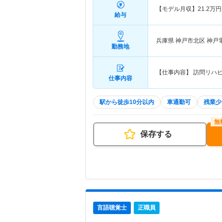
【モデル月収】
21.2
万円
給与
兵庫県 神戸市北区
神戸
勤務地
【仕事内容】 訪問リハ
仕事内容
駅から徒歩10分以内
車通勤可
残業少
保存する
言語聴覚士
正職員