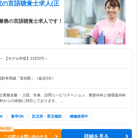
院
の言語聴覚士求人(正
兼務の言語聴覚士求人です！
～
【モデル年収】
319
万円～
電鉄有馬線「箕谷駅」（徒歩3分）
覚士業務全般 ・入院、外来、訪問リハビリテーション、整形外科と循環器内科
科からの依頼に対応しております。 …
K
新卒OK
託児所・育児補助
積極採用中
詳細を見る
この求人を問い合わせる