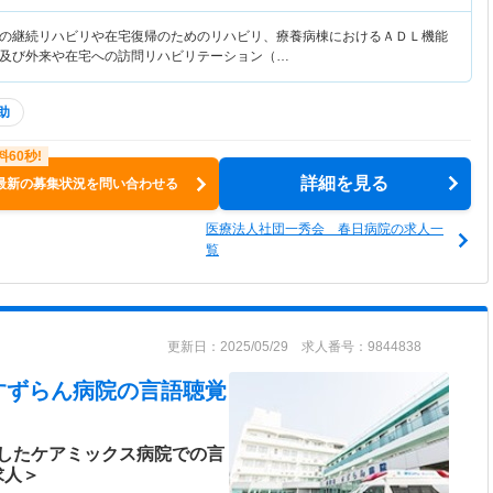
の継続リハビリや在宅復帰のためのリハビリ、療養病棟におけるＡＤＬ機能
及び外来や在宅への訪問リハビリテーション（…
助
詳細を見る
最新の募集状況を問い合わせる
医療法人社団一秀会 春日病院の求人一
覧
更新日：2025/05/29 求人番号：9844838
すずらん病院
の言語聴覚
したケアミックス病院での言
求人＞