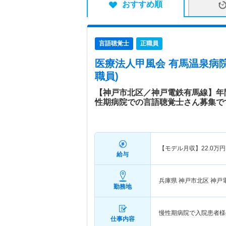
おすすめ順
言語聴覚士
正職員
医療法人甲風会 有馬温泉病
職員)
【神戸市北区／神戸電鉄有馬線】年
性期病院での言語聴覚士さん募集で
【モデル月収】
22.0
万円
給与
兵庫県 神戸市北区
神戸
勤務地
慢性期病院で入院患者様
仕事内容