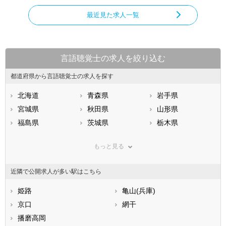
最近見た求人一覧
言語聴覚士の求人を絞り込む
都道府県から言語聴覚士の求人を探す
北海道
青森県
岩手県
宮城県
秋田県
山形県
福島県
茨城県
栃木県
群馬県
埼玉県
千葉県
もっと見る
東京都
神奈川県
新潟県
山梨県
長野県
富山県
近隣で公開求人が多い駅はこちら
石川県
福井県
岐阜県
静岡県
姫路
愛知県
亀山(兵庫)
三重県
滋賀県
京口
京都府
網干
大阪府
兵庫県
播磨高岡
奈良県
和歌山県