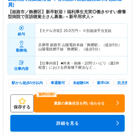
員)
【姫路市／飾磨区】新卒歓迎！福利厚生充実◎働きやすい療養
型病院で言語聴覚士さん募集♪＜新卒用求人＞
【モデル月収】
20.0
万円～
※別途諸手当支給
給与
兵庫県 姫路市
山陽電鉄本線「飾磨駅」（徒歩5分）
山陽電鉄網干線「飾磨駅」（徒歩5分）
勤務地
【仕事内容】 ■外来・病棟・訪問リハビリ（週2件
程度）における摂食嚥下療法など…
仕事内容
駅から徒歩5分以内
車通勤可
未経験OK
新卒OK
託児所・
最新の募集状況を問い合わせる
保存する
詳細を見る