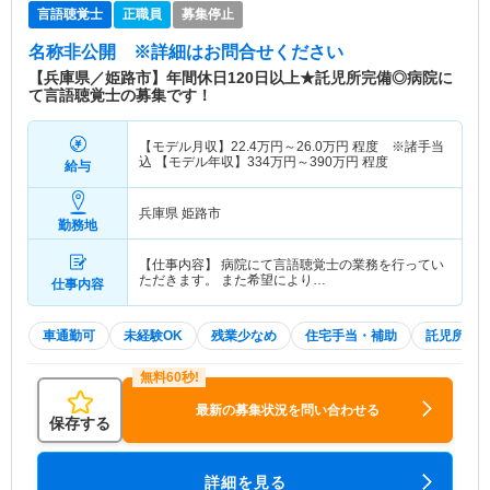
言語聴覚士
正職員
募集停止
名称非公開
※詳細はお問合せください
【兵庫県／姫路市】年間休日120日以上★託児所完備◎病院に
て言語聴覚士の募集です！
【モデル月収】
22.4
万円～
26.0
万円
程度 ※諸手当
込 【モデル年収】
334
万円～
390
万円
程度
給与
兵庫県 姫路市
勤務地
【仕事内容】 病院にて言語聴覚士の業務を行ってい
ただきます。 また希望により…
仕事内容
車通勤可
未経験OK
残業少なめ
住宅手当・補助
託児所・
最新の募集状況を問い合わせる
保存する
詳細を見る