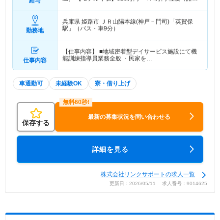
給与
当込）
兵庫県 姫路市
ＪＲ山陽本線(神戸－門司)「英賀保
駅」（バス・車9分）
勤務地
【仕事内容】 ■地域密着型デイサービス施設にて機
能訓練指導員業務全般 ・民家を…
仕事内容
車通勤可
未経験OK
寮・借り上げ
最新の募集状況を問い合わせる
保存する
詳細を見る
株式会社リンクサポートの求人一覧
更新日：2026/05/11 求人番号：9014625