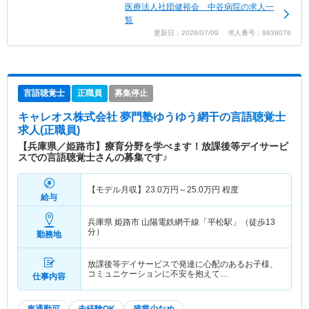
医療法人社団健裕会 中谷病院の求人一
覧
更新日：2026/07/09 求人番号：9838076
言語聴覚士
正職員
募集停止
キャレオス株式会社 夢門塾ゆうゆう網干
の言語聴覚士
求人(正職員)
【兵庫県／姫路市】療育分野を学べます！放課後等デイサービ
スでの言語聴覚士さんの募集です♪
【モデル月収】
23.0
万円～
25.0
万円
程度
給与
兵庫県 姫路市
山陽電鉄網干線「平松駅」（徒歩13
分）
勤務地
放課後等デイサービスで発達に心配のあるお子様、
コミュニケーションに不安を抱えて…
仕事内容