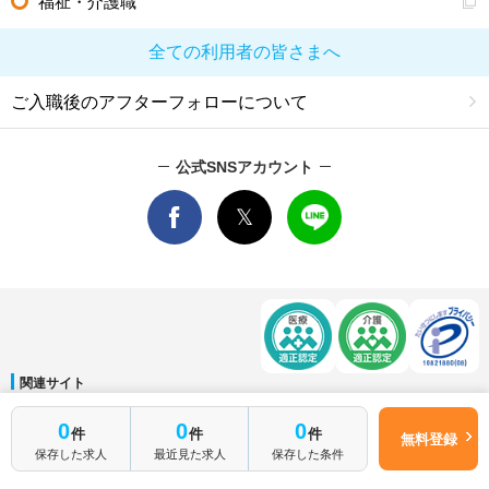
福祉・介護職
全ての利用者の皆さまへ
ご入職後のアフターフォローについて
公式SNSアカウント
関連サイト
マイナビDOCTOR
│
マイナビ看護師
│
マイナビ薬剤師
│
マイナビ保育士
0
0
0
件
件
件
運営会社
無料登録
保存した求人
最近見た求人
保存した条件
会社概要
│
ご利用規約
│
個人情報保護方針
│
サイトマップ
│
お問い合わせ
Copyright © Mynavi Corporation