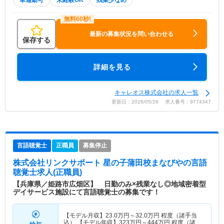
車通勤可
未経験OK
残業少なめ
最新の募集状況を問い合わせる
保存する
詳細を見る
キャレオス株式会社の求人一覧
更新日：2026/05/26 求人番号：9774347
言語聴覚士
正職員
募集停止
株式会社リンクサポート 星の子蒲田校まなびや
の言語
聴覚士求人(正職員)
【兵庫県／姫路市広畑区】 日勤のみ×残業なし◎地域密着型
デイサービス施設にて言語聴覚士の募集です！
【モデル月収】
23.0
万円～
32.0
万円
程度（諸手当
込） 【モデル年収】
323
万円～
444
万円
程度（諸手