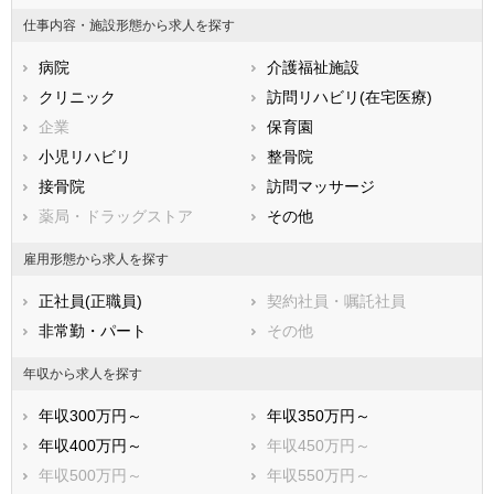
鳥取県
島根県
岡山県
仕事内容・施設形態から求人を探す
広島県
山口県
徳島県
病院
介護福祉施設
香川県
愛媛県
高知県
クリニック
訪問リハビリ(在宅医療)
福岡県
佐賀県
長崎県
企業
保育園
熊本県
大分県
宮崎県
小児リハビリ
整骨院
鹿児島県
沖縄県
接骨院
訪問マッサージ
薬局・ドラッグストア
その他
雇用形態から求人を探す
正社員(正職員)
契約社員・嘱託社員
非常勤・パート
その他
年収から求人を探す
年収300万円～
年収350万円～
年収400万円～
年収450万円～
年収500万円～
年収550万円～