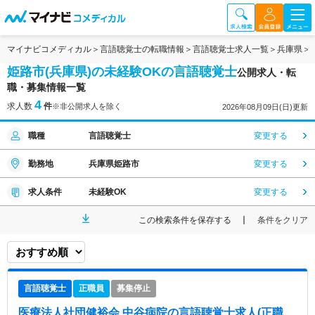
マイナビコメディカル
言語聴覚士の転職情報
言語聴覚士求人一覧
兵庫県
姫路市(兵庫県)の未経験OKの言語聴覚士
公開求人・転
職・募集情報一覧
4
求人数
件
※非公開求人を除く
2026年08月09日(日)更新
職種
言語聴覚士
変更する
勤務地
兵庫県姫路市
変更する
求人条件
未経験OK
変更する
この検索条件を保存する
条件をクリア
言語聴覚士
正職員
募集停止
医療法人社団健裕会 中谷病院
の言語聴覚士求人(正職