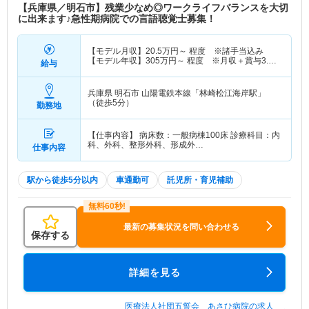
【兵庫県／明石市】残業少なめ◎ワークライフバランスを大切
に出来ます♪急性期病院での言語聴覚士募集！
【モデル月収】
20.5
万円～
程度 ※諸手当込み
【モデル年収】
305
万円～
程度 ※月収＋賞与3.4
給与
ヶ月分計算
兵庫県 明石市
山陽電鉄本線「林崎松江海岸駅」
（徒歩5分）
勤務地
【仕事内容】 病床数：一般病棟100床 診療科目：内
科、外科、整形外科、形成外…
仕事内容
駅から徒歩5分以内
車通勤可
託児所・育児補助
最新の募集状況を問い合わせる
保存する
詳細を見る
医療法人社団五誓会 あさひ病院の求人