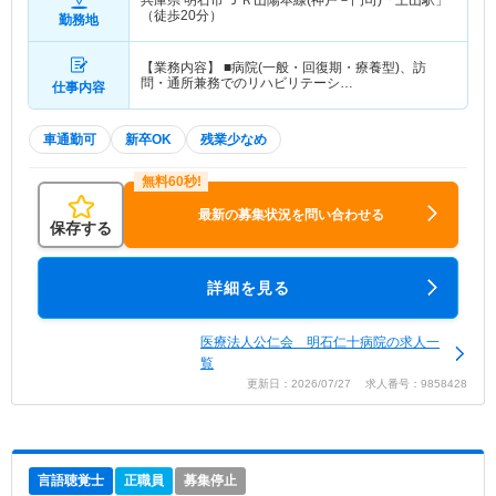
兵庫県 明石市
ＪＲ山陽本線(神戸－門司)「土山駅」
（徒歩20分）
勤務地
【業務内容】 ■病院(一般・回復期・療養型)、訪
問・通所兼務でのリハビリテーシ…
仕事内容
車通勤可
新卒OK
残業少なめ
最新の募集状況を問い合わせる
保存する
詳細を見る
医療法人公仁会 明石仁十病院の求人一
覧
更新日：2026/07/27 求人番号：9858428
言語聴覚士
正職員
募集停止