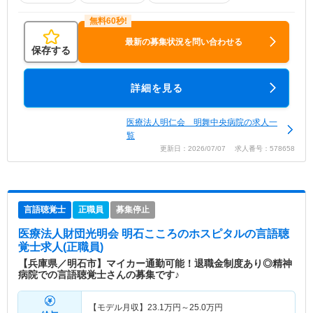
最新の募集状況を問い合わせる
保存する
詳細を見る
医療法人明仁会 明舞中央病院の求人一
覧
更新日：2026/07/07 求人番号：578658
言語聴覚士
正職員
募集停止
医療法人財団光明会 明石こころのホスピタル
の言語聴
覚士求人(正職員)
【兵庫県／明石市】マイカー通勤可能！退職金制度あり◎精神
病院での言語聴覚士さんの募集です♪
【モデル月収】
23.1
万円～
25.0
万円