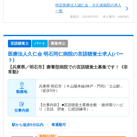
特定医療法人誠仁会 大久保病院の求人
一覧
更新日：2026/07/07 求人番号：496381
言語聴覚士
パート
募集停止
医療法人久仁会 明石同仁病院
の言語聴覚士求人(パー
ト)
【兵庫県／明石市】療養型病院での言語聴覚士募集です！《非
常勤》
兵庫県 明石市
ＪＲ山陽本線(神戸－門司)「土山駅」
（徒歩5分）
勤務地
【仕事内容】 ■言語聴覚士業務全般 ・維持期リハビ
リ（言語、摂食、口腔訓練等）…
仕事内容
駅から徒歩5分以内
車通勤可