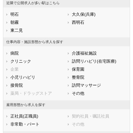
近隣で公開求人が多い駅はこちら
石川県
福井県
岐阜県
静岡県
明石
愛知県
大久保(兵庫)
三重県
滋賀県
朝霧
京都府
西明石
大阪府
兵庫県
東二見
奈良県
和歌山県
鳥取県
島根県
岡山県
仕事内容・施設形態から求人を探す
広島県
山口県
徳島県
病院
介護福祉施設
香川県
愛媛県
高知県
クリニック
訪問リハビリ(在宅医療)
福岡県
佐賀県
長崎県
企業
保育園
熊本県
大分県
宮崎県
小児リハビリ
整骨院
鹿児島県
沖縄県
接骨院
訪問マッサージ
薬局・ドラッグストア
その他
雇用形態から求人を探す
正社員(正職員)
契約社員・嘱託社員
非常勤・パート
その他