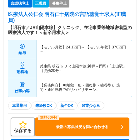
言語聴覚士
正職員
募集停止
医療法人公仁会 明石仁十病院
の言語聴覚士求人(正職
員)
【明石市／JR山陽本線】クリニック、在宅事業等地域密着型の
医療法人です！＜新卒用求人＞
【モデル月収】
24.1
万円～
【モデル年収】
370
万円
～
給与
兵庫県 明石市
ＪＲ山陽本線(神戸－門司)「土山駅」
（徒歩20分）
勤務地
【業務内容】 ■病院(一般・回復期・療養型)、訪
問・通所兼務でのリハビリテーシ…
仕事内容
車通勤可
未経験OK
新卒OK
残業少なめ
最新の募集状況を問い合わせる
保存する