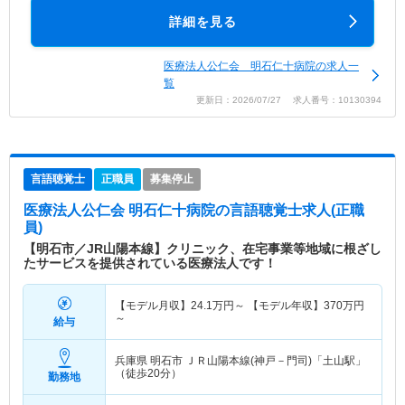
詳細を見る
医療法人公仁会 明石仁十病院の求人一
覧
更新日：2026/07/27 求人番号：10130394
言語聴覚士
正職員
募集停止
医療法人公仁会 明石仁十病院
の言語聴覚士求人(正職
員)
【明石市／JR山陽本線】クリニック、在宅事業等地域に根ざし
たサービスを提供されている医療法人です！
【モデル月収】
24.1
万円～
【モデル年収】
370
万円
～
給与
兵庫県 明石市
ＪＲ山陽本線(神戸－門司)「土山駅」
（徒歩20分）
勤務地