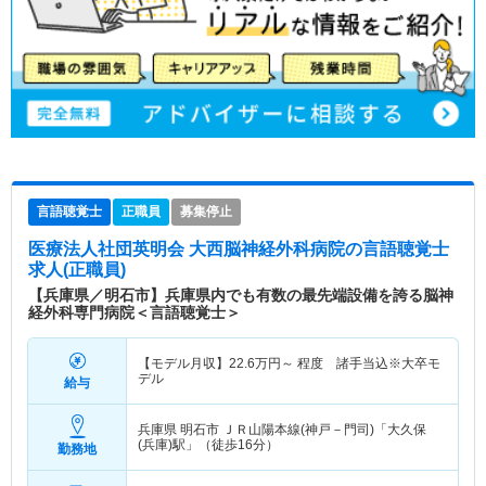
言語聴覚士
正職員
募集停止
医療法人社団英明会 大西脳神経外科病院
の言語聴覚士
求人(正職員)
【兵庫県／明石市】兵庫県内でも有数の最先端設備を誇る脳神
経外科専門病院＜言語聴覚士＞
【モデル月収】
22.6
万円～
程度 諸手当込※大卒モ
デル
給与
兵庫県 明石市
ＪＲ山陽本線(神戸－門司)「大久保
(兵庫)駅」（徒歩16分）
勤務地