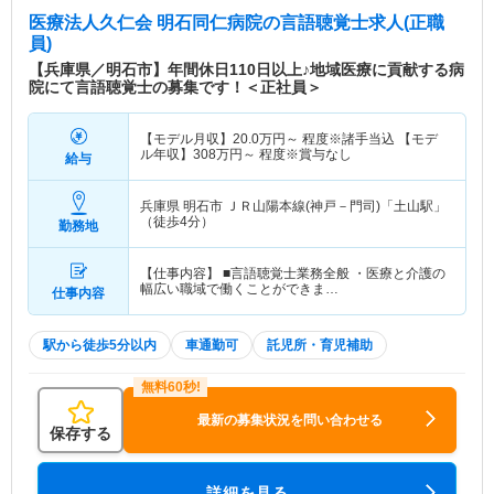
医療法人久仁会 明石同仁病院
の言語聴覚士求人(正職
員)
【兵庫県／明石市】年間休日110日以上♪地域医療に貢献する病
院にて言語聴覚士の募集です！＜正社員＞
【モデル月収】
20.0
万円～
程度※諸手当込 【モデ
ル年収】
308
万円～
程度※賞与なし
給与
兵庫県 明石市
ＪＲ山陽本線(神戸－門司)「土山駅」
（徒歩4分）
勤務地
【仕事内容】 ■言語聴覚士業務全般 ・医療と介護の
幅広い職域で働くことができま…
仕事内容
駅から徒歩5分以内
車通勤可
託児所・育児補助
最新の募集状況を問い合わせる
保存する
詳細を見る