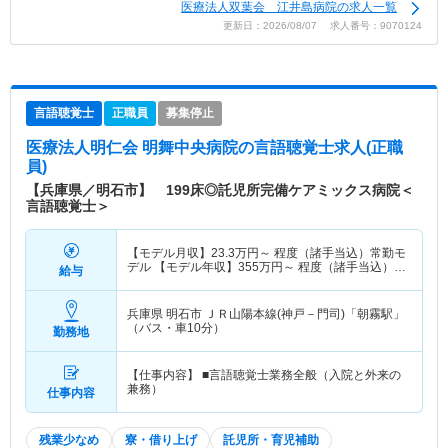
医療法人双葉会 江井島病院の求人一覧
更新日：2026/08/07 求人番号：9070124
言語聴覚士
正職員
募集停止
医療法人明仁会 明舞中央病院
の言語聴覚士求人(正職
員)
【兵庫県／明石市】 199床◎託児所完備ケアミックス病院＜
言語聴覚士＞
【モデル月収】
23.3
万円～
程度（諸手当込）常勤モ
デル 【モデル年収】
355
万円～
程度（諸手当込）常
給与
勤モデル
兵庫県 明石市
ＪＲ山陽本線(神戸－門司)「朝霧駅」
（バス・車10分）
勤務地
【仕事内容】 ■言語聴覚士業務全般（入院と外来の
兼務）
仕事内容
残業少なめ
寮・借り上げ
託児所・育児補助