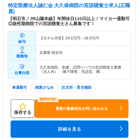
特定医療法人誠仁会 大久保病院
の言語聴覚士求人(正職
員)
【明石市／JR山陽本線】年間休日110日以上！マイカー通勤可
◎急性期病院での言語聴覚士さん募集です！
【モデル月収】
24.6
万円～
28.9
万円
給与
兵庫県 明石市
勤務地
大久保病院、老健、訪問リハでの言語聴覚士業務
（法人内） ・嚥下障害、失語症、構…
仕事内容
車通勤可
残業少なめ
託児所・育児補助
最新の募集状況を問い合わせる
保存する
詳細を見る