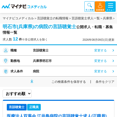
マイナビコメディカル
言語聴覚士の転職情報
言語聴覚士求人一覧
兵庫県
明石市(兵庫県)の病院の言語聴覚士
公開求人・転職・募集
情報一覧
12
求人数
件
※非公開求人を除く
2026年08月09日(日)更新
職種
言語聴覚士
変更する
勤務地
兵庫県明石市
変更する
求人条件
病院
変更する
この検索条件を保存する
条件をクリア
言語聴覚士
正職員
医療法人双葉会 江井島病院
の言語聴覚士求人(正職員)