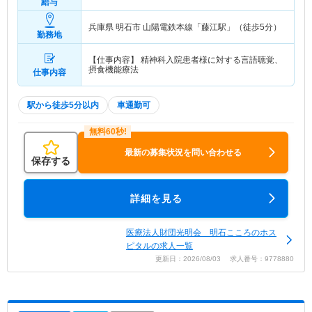
給与
兵庫県 明石市
山陽電鉄本線「藤江駅」（徒歩5分）
勤務地
【仕事内容】 精神科入院患者様に対する言語聴覚、
摂食機能療法
仕事内容
駅から徒歩5分以内
車通勤可
最新の募集状況を問い合わせる
保存する
詳細を見る
医療法人財団光明会 明石こころのホス
ピタルの求人一覧
更新日：2026/08/03 求人番号：9778880