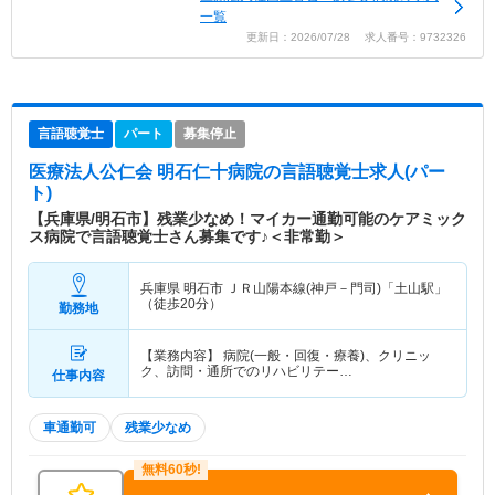
一覧
更新日：2026/07/28 求人番号：9732326
言語聴覚士
パート
募集停止
医療法人公仁会 明石仁十病院
の言語聴覚士求人(パー
ト)
【兵庫県/明石市】残業少なめ！マイカー通勤可能のケアミック
ス病院で言語聴覚士さん募集です♪＜非常勤＞
兵庫県 明石市
ＪＲ山陽本線(神戸－門司)「土山駅」
（徒歩20分）
勤務地
【業務内容】 病院(一般・回復・療養)、クリニッ
ク、訪問・通所でのリハビリテー…
仕事内容
車通勤可
残業少なめ