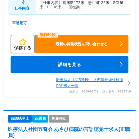
【仕事内容】 病床数172床：急性期122床（SCU6
床、HCU6床）・回復期…
仕事内容
車通勤可
最新の募集状況を問い合わせる
保存する
詳細を見る
医療法人社団英明会 大西脳神経外科病
院の求人一覧
更新日：2026/08/03 求人番号：9738719
言語聴覚士
正職員
募集停止
医療法人社団五誓会 あさひ病院
の言語聴覚士求人(正職
員)