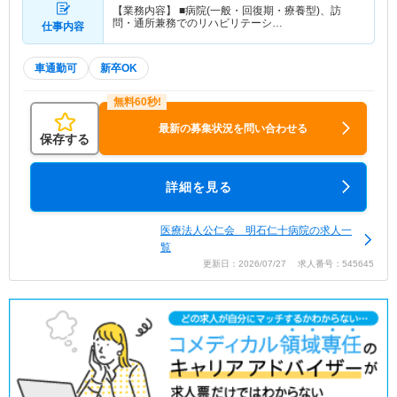
【業務内容】 ■病院(一般・回復期・療養型)、訪
問・通所兼務でのリハビリテーシ…
仕事内容
車通勤可
新卒OK
最新の募集状況を問い合わせる
保存する
詳細を見る
医療法人公仁会 明石仁十病院の求人一
覧
更新日：2026/07/27 求人番号：545645