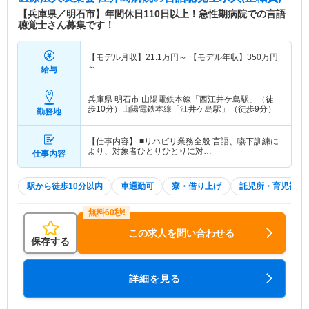
【兵庫県／明石市】年間休日110日以上！急性期病院での言語
聴覚士さん募集です！
【モデル月収】
21.1
万円～
【モデル年収】
350
万円
～
給与
兵庫県 明石市
山陽電鉄本線「西江井ケ島駅」（徒
歩10分）山陽電鉄本線「江井ケ島駅」（徒歩9分）
勤務地
【仕事内容】 ■リハビリ業務全般 言語、嚥下訓練に
より、対象者ひとりひとりに対…
仕事内容
駅から徒歩10分以内
車通勤可
寮・借り上げ
託児所・育児補助
この求人を問い合わせる
保存する
詳細を見る