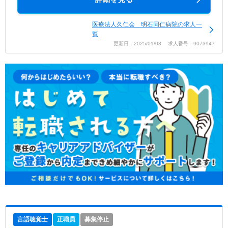
医療法人久仁会 明石同仁病院の求人一
覧
更新日：2025/01/08 求人番号：9073947
言語聴覚士
正職員
募集停止