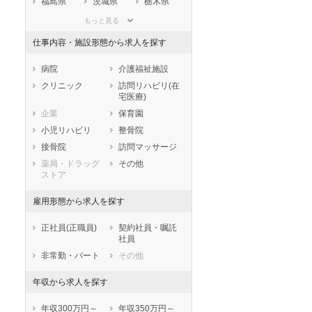
福島県
茨城県
栃木県
群馬県
埼玉県
千葉県
もっと見る
東京都
神奈川県
新潟県
仕事内容・施設形態から求人を探す
山梨県
長野県
富山県
石川県
福井県
岐阜県
病院
介護福祉施設
静岡県
愛知県
三重県
クリニック
訪問リハビリ(在
宅医療)
滋賀県
京都府
大阪府
企業
保育園
兵庫県
奈良県
和歌山県
小児リハビリ
整骨院
鳥取県
島根県
岡山県
接骨院
訪問マッサージ
広島県
山口県
徳島県
薬局・ドラッグ
その他
香川県
愛媛県
高知県
ストア
福岡県
佐賀県
長崎県
雇用形態から求人を探す
熊本県
大分県
宮崎県
鹿児島県
沖縄県
正社員(正職員)
契約社員・嘱託
社員
非常勤・パート
その他
年収から求人を探す
年収300万円～
年収350万円～