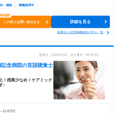
当・補助
積極採用中
詳細を見る
この求人を問い合わせる
医療法人社団尾﨑病院の求人一覧
更新日：2026/02/13 求人番号：9876745
雄記念病院
の言語聴覚士
以上！残業少なめ！ケアミック
す♪
～
22.9
万円