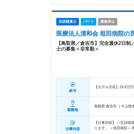
言語聴覚士
パート
募集停止
医療法人清和会 垣田病院
の
【鳥取県／倉吉市】完全週休2日制
士の募集＜非常勤＞
【モデル月収】
19.6
万円
給与
鳥取県 倉吉市
ＪＲ山陰
勤務地
【仕事内容】 ◇言語聴
ります。 ＜垣田病院＞ 
仕事内容