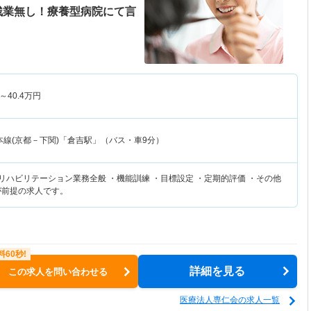
残業無し！療養型病院にて言
～
40.4
万円
本線(京都－下関)「倉吉駅」（バス・車9分）
リハビリテーション業務全般 ・機能訓練 ・目標設定 ・定期的評価 ・その他
が前提の求人です。
詳細を見る
この求人を問い合わせる
医療法人専仁会の求人一覧