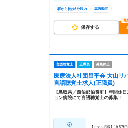
駅から徒歩5分以内
車通勤可
保存する
言語聴覚士
正職員
募集停止
医療法人社団昌平会 大山リ
言語聴覚士求人(正職員)
【鳥取県／西伯郡伯耆町】年間休日
ョン病院にて言語聴覚士の募集！
【モデル月収】
19.5
万円