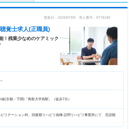
更新日：2026/07/09 求人番号：9778189
聴覚士求人(正職員)
能！残業少なめのケアミック
♪
～
本線(京都－下関)「鳥取大学前駅」（徒歩7分）
ハビリテーション科、回復期リハビリ病棟 訪問リハビリ事業所にて 言語聴