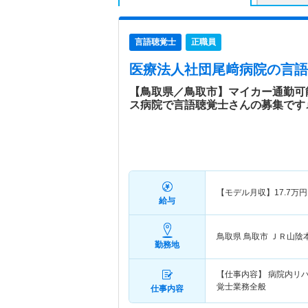
言語聴覚士
正職員
医療法人社団尾﨑病院
の言語
【鳥取県／鳥取市】マイカー通勤可
ス病院で言語聴覚士さんの募集です
【モデル月収】
17.7
万円
給与
鳥取県 鳥取市
ＪＲ山陰
勤務地
【仕事内容】 病院内リ
覚士業務全般
仕事内容