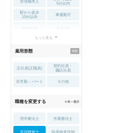
管理職求人
5分以内
駅から徒歩
車通勤可
10分以内
未経験OK
新卒OK
もっと見る
残業少なめ
寮・借り上げ
雇用形態
託児所・
住宅手当・補助
育児補助
契約社員・
正社員(正職員)
土日祝休
無資格 OK
嘱託社員
非常勤・パート
積極採用中
WEB面接OK
その他
2027年4月入職可
夏～秋入職可
職種を変更する
※単一選択
1月入職可
理学療法士
作業療法士
言語聴覚士
臨床検査技師