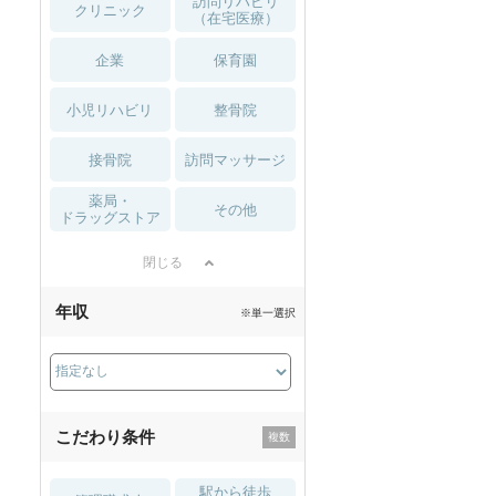
訪問リハビリ
クリニック
（在宅医療）
企業
保育園
小児リハビリ
整骨院
接骨院
訪問マッサージ
薬局・
その他
ドラッグストア
閉じる
年収
※単一選択
こだわり条件
駅から徒歩