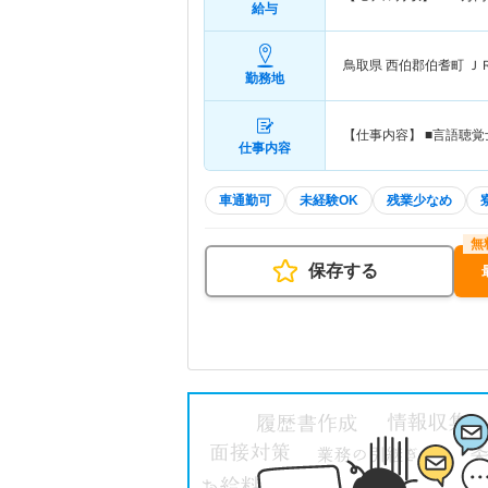
給与
鳥取県 西伯郡伯耆町
Ｊ
勤務地
【仕事内容】 ■言語聴
仕事内容
車通勤可
未経験OK
残業少なめ
保存する