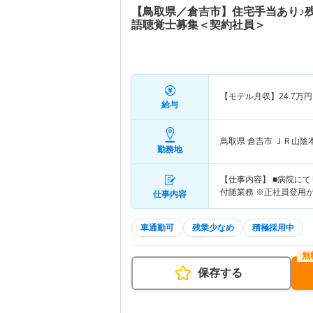
【鳥取県／倉吉市】住宅手当あり♪
語聴覚士募集＜契約社員＞
【モデル月収】
24.7
万円
給与
鳥取県 倉吉市
ＪＲ山陰
勤務地
【仕事内容】 ■病院にて
付随業務 ※正社員登用
仕事内容
車通勤可
残業少なめ
積極採用中
保存する