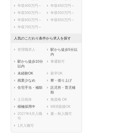
年収400万円～
年収450万円～
年収500万円～
年収550万円～
年収600万円～
年収650万円～
年収700万円～
人気のこだわり条件から求人を探す
管理職求人
駅から徒歩5分以
内
駅から徒歩10分
車通勤可
以内
未経験OK
新卒OK
残業少なめ
寮・借り上げ
住宅手当・補助
託児所・育児補
助
土日祝休
無資格 OK
積極採用中
WEB面接OK
2027年4月入職
夏～秋入職可
可
1月入職可