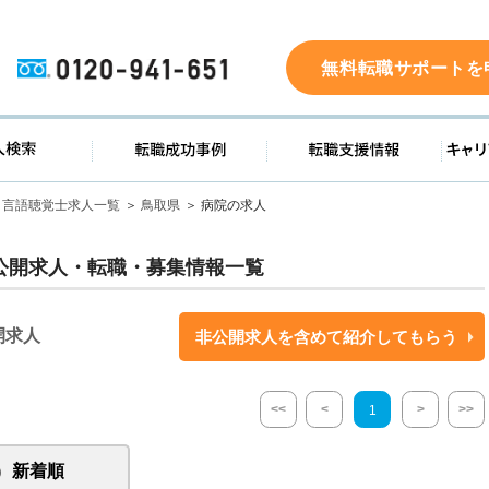
0120-941-651
無料転職サポートを
ド
求人検索
転職成功事例
転職支
言語聴覚士求人一覧
鳥取県
病院の求人
公開求人・転職・募集情報一覧
開求人
非公開求人を含めて紹介してもらう
<<
<
>
>>
1
新着順