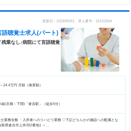
更新日：2026/05/01 求人番号：10152664
言語聴覚士求人(パート)
／残業なし♪病院にて言語聴覚
～
24.4
万円
月額（換算額）
本線(京都－下関)「倉吉駅」（徒歩5分）
覚士業務全般 ・入所者へのリハビリ業務 ◇下記どちらかの施設への配属とな
鳥取県倉吉市上井302番地1 ＜…