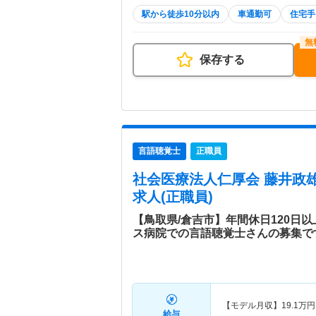
駅から徒歩10分以内
車通勤可
住宅手
保存する
言語聴覚士
正職員
社会医療法人仁厚会 藤井政
求人(正職員)
【鳥取県/倉吉市】年間休日120日
ス病院での言語聴覚士さんの募集で
【モデル月収】
19.1
万円
給与