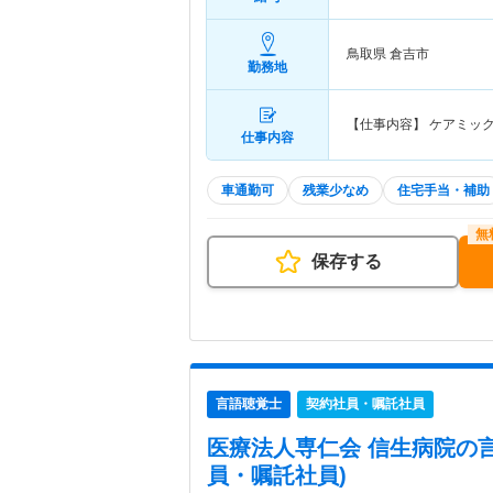
鳥取県 倉吉市
勤務地
【仕事内容】 ケアミッ
仕事内容
車通勤可
残業少なめ
住宅手当・補助
保存する
言語聴覚士
契約社員・嘱託社員
医療法人専仁会 信生病院
の
員・嘱託社員)