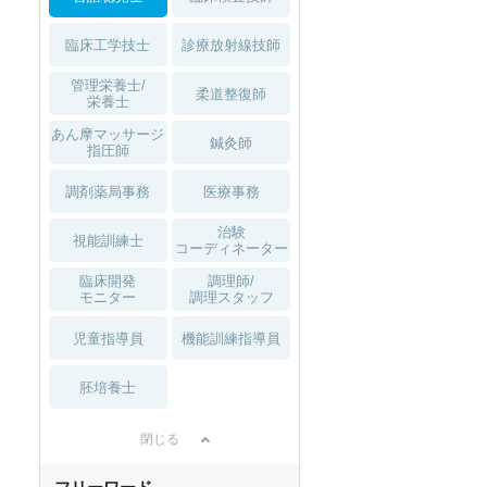
臨床工学技士
診療放射線技師
管理栄養士/
柔道整復師
栄養士
あん摩マッサージ
鍼灸師
指圧師
調剤薬局事務
医療事務
治験
視能訓練士
コーディネーター
臨床開発
調理師/
モニター
調理スタッフ
児童指導員
機能訓練指導員
胚培養士
閉じる