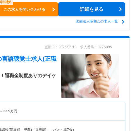
詳細を見る
この求人を問い合わせる
医療法人昭和会の求人一覧
更新日：2026/06/19 求人番号：9775095
の言語聴覚士求人(正職
能！退職金制度ありのデイケ
～
23.9
万円
備讃線(茶屋町－児島)「児島駅」（バス・車7分）