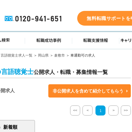
0120-941-651
無料転職サポートを
ド
求人検索
転職成功事例
転職支
言語聴覚士求人一覧
岡山県
倉敷市
車通勤可の求人
の言語聴覚士
公開求人・転職・募集情報一覧
公開求人
非公開求人を含めて紹介してもらう
<<
<
>
>>
1
新着順