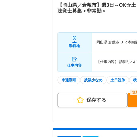
【岡山県／倉敷市】週3日～OK☆土
聴覚士募集＜非常勤＞
岡山県 倉敷市
ＪＲ本四
勤務地
【仕事内容】 訪問リハ
仕事内容
車通勤可
残業少なめ
土日祝休
積
保存する