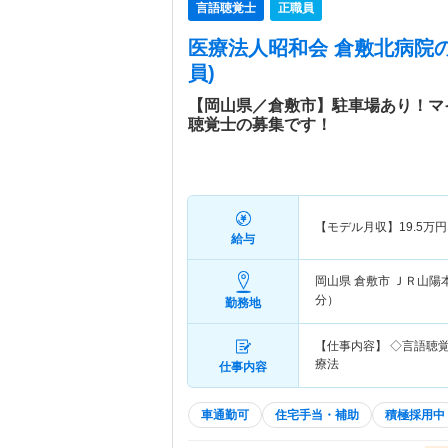
言語聴覚士
正職員
医療法人昭和会 倉敷北病院
員)
【岡山県／倉敷市】駐車場あり！マ
聴覚士の募集です！
【モデル月収】
19.5
万円
給与
岡山県 倉敷市
ＪＲ山陽
分）
勤務地
【仕事内容】 ◇言語聴
療法
仕事内容
車通勤可
住宅手当・補助
積極採用中