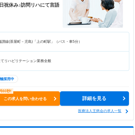
日祝休み♪訪問リハにて言語
備讃線(茶屋町－児島)「上の町駅」（バス・車5分）
にてリハビリテーション業務全般
極採用中
詳細を見る
この求人を問い合わせる
医療法人王慈会の求人一覧