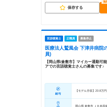
保存する
言語聴覚士
正職員
募集停止
医療法人鷲風会 下津井病院
員)
【岡山県/倉敷市】マイカー通勤可
アでの言語聴覚士さんの募集です♪
【モデル月収】
20.8
万円
給与
岡山県 倉敷市
ＪＲ本四