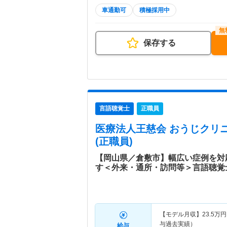
車通勤可
積極採用中
保存する
言語聴覚士
正職員
医療法人王慈会 おうじクリ
(正職員)
【岡山県／倉敷市】幅広い症例を対
す＜外来・通所・訪問等＞言語聴覚
【モデル月収】
23.5
万円
与過去実績）
給与