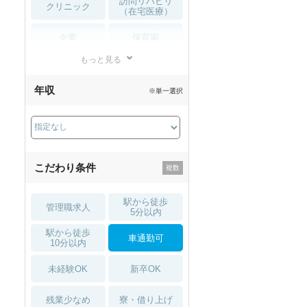
訪問リハビリ
クリニック
（在宅医療）
企業
保育園
もっと見る
小児リハビリ
整骨院
年収
※単一選択
接骨院
訪問マッサージ
薬局・
その他
ドラッグストア
こだわり条件
駅から徒歩
管理職求人
5分以内
駅から徒歩
車通勤可
10分以内
未経験OK
新卒OK
残業少なめ
寮・借り上げ