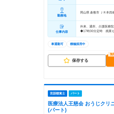
岡山県 倉敷市
ＪＲ本四
勤務地
外来、通所、介護医療院
◆17時30分定時 残
仕事内容
車通勤可
積極採用中
保存する
言語聴覚士
パート
医療法人王慈会 おうじクリ
(パート)