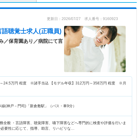
更新日：2026/07/27 求人番号：9160923
言語聴覚士求人(正職員)
み／保育園あり／病院にて言
～
24.5
万円
程度 ※諸手当込 【モデル年収】
312
万円～
358
万円
程度 ※月
本線(神戸－門司)「新倉敷駅」（バス・車9分）
務全般 ・言語障害、聴覚障害、嚥下障害などへ専門的に検査や評価を行いま
や必要性に応じて、指導、助言、リハビリな…