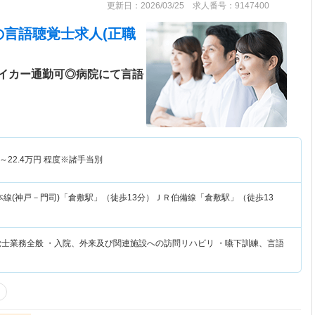
更新日：2026/03/25 求人番号：9147400
の言語聴覚士求人(正職
イカー通勤可◎病院にて言語
～
22.4
万円
程度※諸手当別
本線(神戸－門司)「倉敷駅」（徒歩13分）ＪＲ伯備線「倉敷駅」（徒歩13
覚士業務全般 ・入院、外来及び関連施設への訪問リハビリ ・嚥下訓練、言語