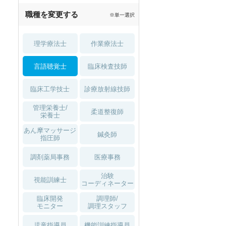
職種を変更する
※単一選択
理学療法士
作業療法士
言語聴覚士
臨床検査技師
臨床工学技士
診療放射線技師
管理栄養士/
柔道整復師
栄養士
あん摩マッサージ
鍼灸師
指圧師
調剤薬局事務
医療事務
治験
視能訓練士
コーディネーター
臨床開発
調理師/
モニター
調理スタッフ
児童指導員
機能訓練指導員