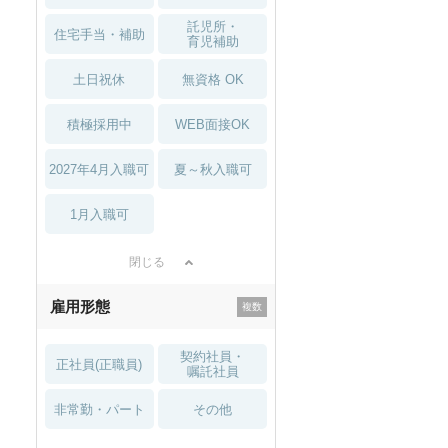
託児所・
住宅手当・補助
育児補助
土日祝休
無資格 OK
積極採用中
WEB面接OK
2027年4月入職可
夏～秋入職可
1月入職可
閉じる
雇用形態
契約社員・
正社員(正職員)
嘱託社員
非常勤・パート
その他