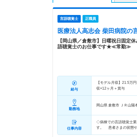
言語聴覚士
正職員
医療法人高志会 柴田病院
の
【岡山県／倉敷市】日曜祝日固定休
語聴覚士のお仕事です★≪常勤≫
【モデル月収】
21.5
万円
収×12ヶ月＋賞与
給与
岡山県 倉敷市
ＪＲ山陽
勤務地
◇病棟での言語聴覚士業
す。 患者さまの状態
仕事内容