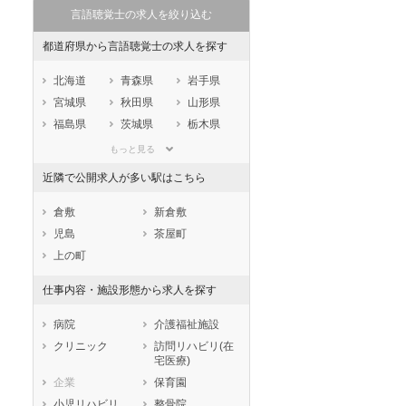
言語聴覚士の求人を絞り込む
都道府県から言語聴覚士の求人を探す
北海道
青森県
岩手県
宮城県
秋田県
山形県
福島県
茨城県
栃木県
群馬県
埼玉県
千葉県
もっと見る
東京都
神奈川県
新潟県
近隣で公開求人が多い駅はこちら
山梨県
長野県
富山県
石川県
福井県
岐阜県
倉敷
新倉敷
静岡県
愛知県
三重県
児島
茶屋町
滋賀県
京都府
大阪府
上の町
兵庫県
奈良県
和歌山県
仕事内容・施設形態から求人を探す
鳥取県
島根県
岡山県
広島県
山口県
徳島県
病院
介護福祉施設
香川県
愛媛県
高知県
クリニック
訪問リハビリ(在
宅医療)
福岡県
佐賀県
長崎県
企業
保育園
熊本県
大分県
宮崎県
小児リハビリ
整骨院