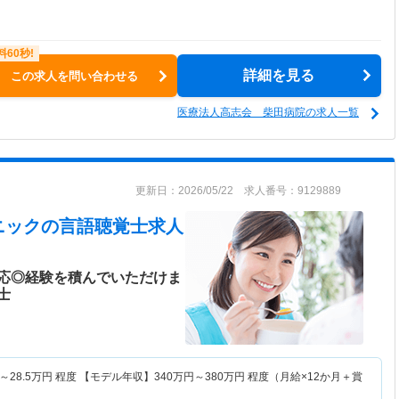
詳細を見る
この求人を問い合わせる
医療法人高志会 柴田病院の求人一覧
更新日：2026/05/22 求人番号：9129889
ニック
の言語聴覚士求人
応◎経験を積んでいただけま
士
～
28.5
万円
程度 【モデル年収】
340
万円～
380
万円
程度（月給×12か月＋賞