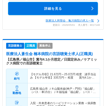
詳細を見る
医療法人慈彗会 亀川病院の求人一覧
更新日：2026/05/01 求人番号：9017148
言語聴覚士
正職員
募集停止
医療法人蒼生会 楠本病院
の言語聴覚士求人(正職員)
【広島県／福山市】賞与4.1か月想定／日固定休み／ケアミッ
クス病院での言語聴覚士
【モデル月収】
21.6
万円～
25.0
万円
程度 諸手当込
み 【モデル年収】
335
万円～
程度 賞与4.1か月
給与
想定
広島県 福山市
ＪＲ山陽本線(神戸－門司)「福山駅」
（バス・車15分）ＪＲ福塩線「福山駅」（バス・車
勤務地
15分）
入院・外来患者のリハビリテーション業務 ＜病床数