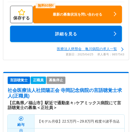
最新の募集状況を問い合わせる
保存する
詳細を見る
医療法人慈彗会 亀川病院の求人一覧
更新日：2025/04/25 求人番号：9857543
言語聴覚士
正職員
募集停止
社会医療法人社団陽正会 寺岡記念病院
の言語聴覚士求
人(正職員)
【広島県／福山市】駅近で通勤楽々♪ケアミックス病院にて言
語聴覚士の募集＜正社員＞
【モデル月収】
22.5
万円～
29.8
万円
程度※諸手当込
給与