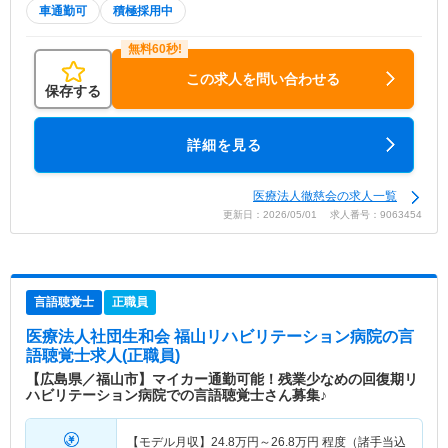
車通勤可
積極採用中
この求人を問い合わせる
保存する
詳細を見る
医療法人徹慈会の求人一覧
更新日：2026/05/01 求人番号：9063454
言語聴覚士
正職員
医療法人社団生和会 福山リハビリテーション病院
の言
語聴覚士求人(正職員)
【広島県／福山市】マイカー通勤可能！残業少なめの回復期リ
ハビリテーション病院での言語聴覚士さん募集♪
【モデル月収】
24.8
万円～
26.8
万円
程度（諸手当込