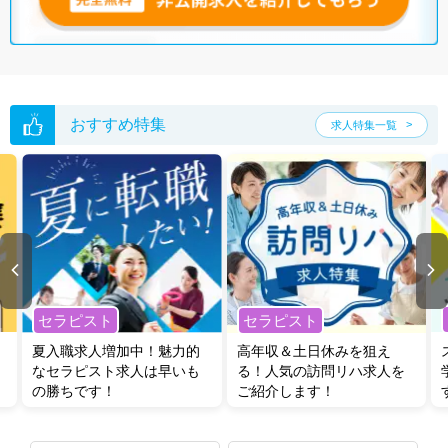
おすすめ特集
求人特集一覧
セラピスト
セラピスト
夏入職求人増加中！魅力的
高年収＆土日休みを狙え
なセラピスト求人は早いも
る！人気の訪問リハ求人を
の勝ちです！
ご紹介します！