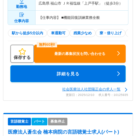
広島県 福山市
ＪＲ福塩線「上戸手駅」（徒歩3分）
勤務地
【仕事内容】 ■機能回復訓練業務全般
仕事内容
駅から徒歩5分以内
車通勤可
残業少なめ
寮・借り上げ
託
最新の募集状況を問い合わせる
保存する
詳細を見る
社会医療法人社団陽正会の求人一覧
更新日：2025/12/10 求人番号：10125935
言語聴覚士
パート
募集停止
医療法人蒼生会 楠本病院
の言語聴覚士求人(パート)