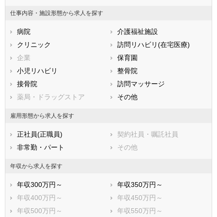
鳥取県
島根県
岡山県
仕事内容・施設形態から求人を探す
広島県
山口県
徳島県
病院
介護福祉施設
香川県
愛媛県
高知県
クリニック
訪問リハビリ(在宅医療)
福岡県
佐賀県
長崎県
企業
保育園
熊本県
大分県
宮崎県
小児リハビリ
整骨院
鹿児島県
沖縄県
接骨院
訪問マッサージ
薬局・ドラッグストア
その他
雇用形態から求人を探す
正社員(正職員)
契約社員・嘱託社員
非常勤・パート
その他
年収から求人を探す
年収300万円～
年収350万円～
年収400万円～
年収450万円～
年収500万円～
年収550万円～