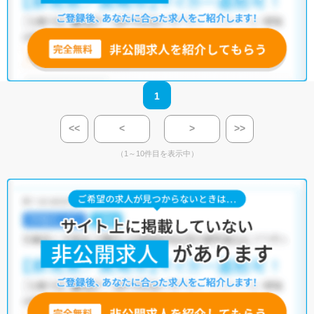
1
<<
<
>
>>
（1～10件目を表示中）