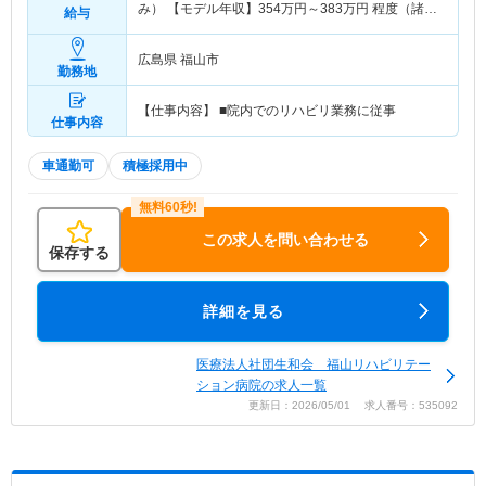
み） 【モデル年収】
354
万円～
383
万円
程度（諸手
給与
当込み）
広島県 福山市
勤務地
【仕事内容】 ■院内でのリハビリ業務に従事
仕事内容
車通勤可
積極採用中
この求人を問い合わせる
保存する
詳細を見る
医療法人社団生和会 福山リハビリテー
ション病院の求人一覧
更新日：2026/05/01 求人番号：535092