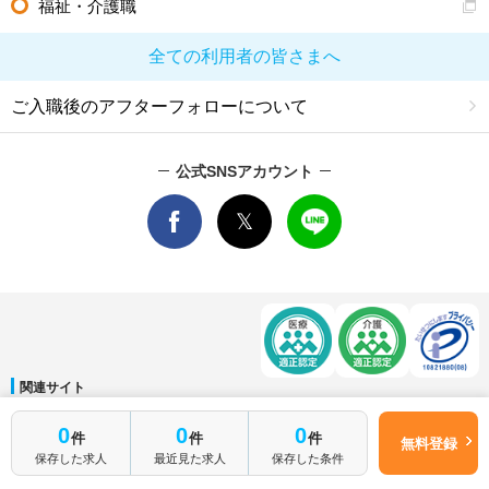
福祉・介護職
全ての利用者の皆さまへ
ご入職後のアフターフォローについて
公式SNSアカウント
関連サイト
マイナビDOCTOR
│
マイナビ看護師
│
マイナビ薬剤師
│
マイナビ保育士
0
0
0
件
件
件
運営会社
無料登録
保存した求人
最近見た求人
保存した条件
会社概要
│
ご利用規約
│
個人情報保護方針
│
サイトマップ
│
お問い合わせ
Copyright © Mynavi Corporation