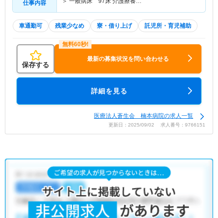
＞ 一般病床 97床 介護療養…
仕事内容
車通勤可
残業少なめ
寮・借り上げ
託児所・育児補助
最新の募集状況を問い合わせる
保存する
詳細を見る
医療法人蒼生会 楠本病院の求人一覧
更新日：2025/09/02 求人番号：9766151