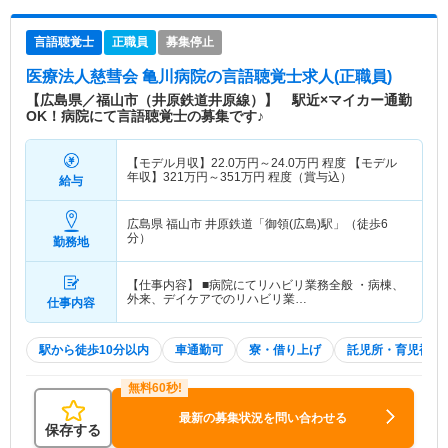
言語聴覚士
正職員
募集停止
医療法人慈彗会 亀川病院
の言語聴覚士求人(正職員)
【広島県／福山市（井原鉄道井原線）】 駅近×マイカー通勤
OK！病院にて言語聴覚士の募集です♪
【モデル月収】
22.0
万円～
24.0
万円
程度 【モデル
年収】
321
万円～
351
万円
程度（賞与込）
給与
広島県 福山市
井原鉄道「御領(広島)駅」（徒歩6
分）
勤務地
【仕事内容】 ■病院にてリハビリ業務全般 ・病棟、
外来、デイケアでのリハビリ業…
仕事内容
駅から徒歩10分以内
車通勤可
寮・借り上げ
託児所・育児補助
最新の募集状況を問い合わせる
保存する