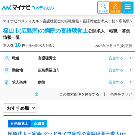
マイナビコメディカル
言語聴覚士の転職情報
言語聴覚士求人一覧
広島県
福山市(広島県)の病院の言語聴覚士
公開求人・転職・募集
情報一覧
10
求人数
件
※非公開求人を除く
2026年08月07日(金)更新
職種
言語聴覚士
変更する
勤務地
広島県福山市
変更する
求人条件
病院
変更する
この検索条件を保存する
条件をクリア
言語聴覚士
正職員
医療法人三宅会 グッドライフ病院
の言語聴覚士求人(正