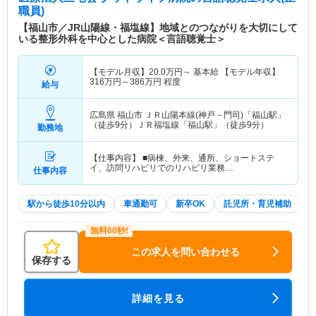
職員)
【福山市／JR山陽線・福塩線】地域とのつながりを大切にして
いる整形外科を中心とした病院＜言語聴覚士＞
【モデル月収】
20.0
万円～
基本給 【モデル年収】
316
万円～
386
万円
程度
給与
広島県 福山市
ＪＲ山陽本線(神戸－門司)「福山駅」
（徒歩9分）ＪＲ福塩線「福山駅」（徒歩9分）
勤務地
【仕事内容】 ■病棟、外来、通所、ショートステ
イ、訪問リハビリでのリハビリ業務…
仕事内容
駅から徒歩10分以内
車通勤可
新卒OK
託児所・育児補助
この求人を問い合わせる
保存する
詳細を見る