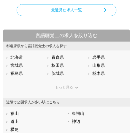
最近見た求人一覧
言語聴覚士の求人を絞り込む
都道府県から言語聴覚士の求人を探す
北海道
青森県
岩手県
宮城県
秋田県
山形県
福島県
茨城県
栃木県
群馬県
埼玉県
千葉県
もっと見る
東京都
神奈川県
新潟県
山梨県
長野県
富山県
近隣で公開求人が多い駅はこちら
石川県
福井県
岐阜県
静岡県
福山
愛知県
東福山
三重県
滋賀県
道上
京都府
神辺
大阪府
兵庫県
横尾
奈良県
和歌山県