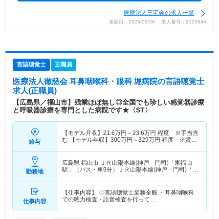
医療法人三宅会の求人一覧
更新日：2026/05/26 求人番号：9120694
言語聴覚士
正職員
医療法人徹慈会 耳鼻咽喉科・眼科 堀病院
の言語聴覚士
求人(正職員)
【広島県／福山市】残業ほぼ無し◎全国でも珍しい感覚器診療
と呼吸器診療を専門とした病院です★〈ST〉
【モデル月収】
21.6
万円～
23.6
万円
程度 ※手当含
む 【モデル年収】
300
万円～
329
万円
程度 ※賞与
給与
（2.50か月分計算）含む
広島県 福山市
ＪＲ山陽本線(神戸－門司)「東福山
駅」（バス・車9分）ＪＲ山陽本線(神戸－門司)「福
勤務地
山駅」（バス・車6分） 他
【仕事内容】 ◇言語聴覚士業務全般 ・耳鼻咽喉科
での聴力検査・語音検査を行って…
仕事内容