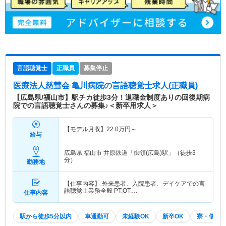
言語聴覚士
正職員
募集停止
医療法人慈彗会 亀川病院
の言語聴覚士求人(正職員)
【広島県/福山市】駅チカ徒歩3分！退職金制度ありの回復期病
院での言語聴覚士さんの募集♪＜新卒用求人＞
【モデル月収】
22.0
万円～
給与
広島県 福山市
井原鉄道「御領(広島)駅」（徒歩3
分）
勤務地
【仕事内容】 外来患者、入院患者、デイケアでの言
語聴覚士業務全般 PT.OT.…
仕事内容
駅から徒歩5分以内
車通勤可
未経験OK
新卒OK
寮・借り