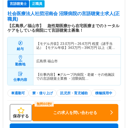
言語聴覚士
正職員
社会医療法人社団沼南会 沼隈病院
の言語聴覚士求人(正
職員)
【広島県／福山市】 急性期医療から在宅医療までのトータル
ケアをしている病院にて言語聴覚士募集！
【モデル月収】
23.0
万円～
26.6
万円
程度（諸手当
込） 【モデル年収】
343
万円～
396
万円
以上（賞与
給与
別途支給）
広島県 福山市
勤務地
【仕事内容】 ■グループ内病院・老健・その他施設
での言語聴覚士業務 ・沼隈病院…
仕事内容
車通勤可
寮・借り上げ
託児所・育児補助
積極採用中
この求人を問い合わせる
保存する