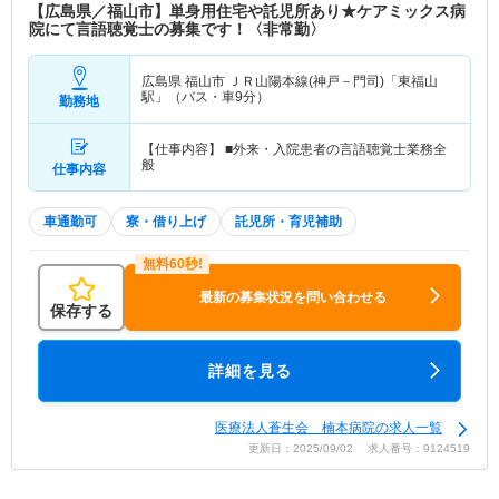
【広島県／福山市】単身用住宅や託児所あり★ケアミックス病
院にて言語聴覚士の募集です！〈非常勤〉
広島県 福山市
ＪＲ山陽本線(神戸－門司)「東福山
駅」（バス・車9分）
勤務地
【仕事内容】 ■外来・入院患者の言語聴覚士業務全
般
仕事内容
車通勤可
寮・借り上げ
託児所・育児補助
最新の募集状況を問い合わせる
保存する
詳細を見る
医療法人蒼生会 楠本病院の求人一覧
更新日：2025/09/02 求人番号：9124519