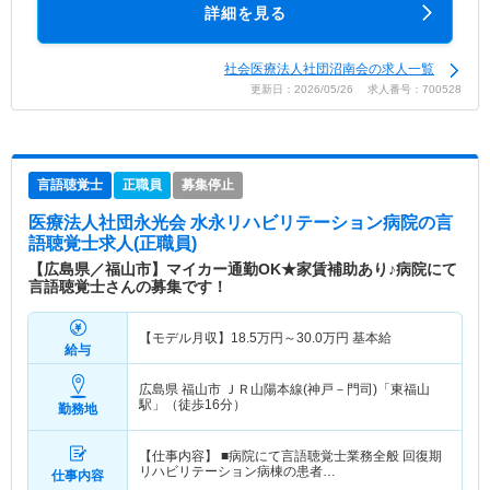
詳細を見る
社会医療法人社団沼南会の求人一覧
更新日：2026/05/26 求人番号：700528
言語聴覚士
正職員
募集停止
医療法人社団永光会 水永リハビリテーション病院
の言
語聴覚士求人(正職員)
【広島県／福山市】マイカー通勤OK★家賃補助あり♪病院にて
言語聴覚士さんの募集です！
【モデル月収】
18.5
万円～
30.0
万円
基本給
給与
広島県 福山市
ＪＲ山陽本線(神戸－門司)「東福山
駅」（徒歩16分）
勤務地
【仕事内容】 ■病院にて言語聴覚士業務全般 回復期
リハビリテーション病棟の患者…
仕事内容