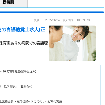
新着順
更新日：2025/06/24 求人番号：10139073
院
の言語聴覚士求人(正
保育園ありの病院での言語聴
～
26.3
万円
程度(諸手当込み)
線「欽明路駅」（徒歩5分）
覚士業務全般 ・在宅復帰へ向けてのリハビリの実施