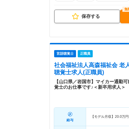
保存する
言語聴覚士
正職員
社会福祉法人高森福祉会 老
聴覚士求人(正職員)
【山口県／岩国市】マイカー通勤可
覚士のお仕事です♪＜新卒用求人＞
【モデル月収】
20.0
万円
給与