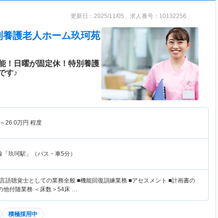
更新日：2025/11/05 求人番号：10132256
別養護老人ホーム玖珂苑
能！日曜が固定休！特別養護
です♪
～
26.0
万円
程度
線「玖珂駅」（バス・車5分）
言語聴覚士としての業務全般 ■機能回復訓練業務 ■アセスメント ■計画書の
の他付随業務 ＜床数＞54床 …
積極採用中