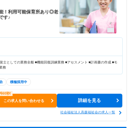
能！利用可能保育所あり◎老
です♪
士としての業務全般 ■機能回復訓練業務 ■アセスメント ■計画書の作成 ■モ
業務
助
積極採用中
詳細を見る
この求人を問い合わせる
社会福祉法人高森福祉会の求人一覧