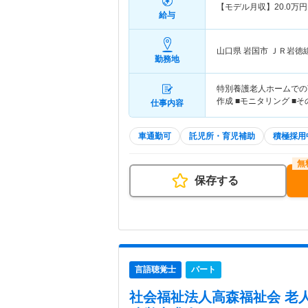
【モデル月収】
20.0
万円
給与
山口県 岩国市
ＪＲ岩徳
勤務地
特別養護老人ホームでの
作成 ■モニタリング ■そ
仕事内容
車通勤可
託児所・育児補助
積極採用
保存する
言語聴覚士
パート
社会福祉法人高森福祉会 老