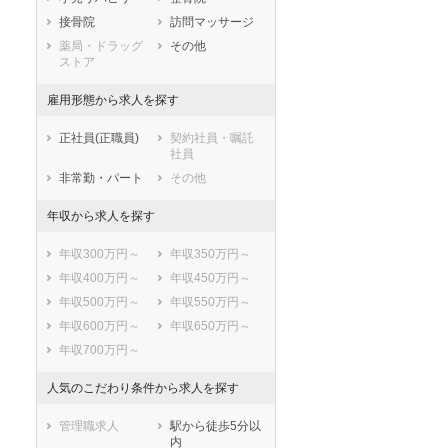
鹿児島県
沖縄県
接骨院
訪問マッサージ
薬局・ドラッグ
その他
ストア
雇用形態から求人を探す
正社員(正職員)
契約社員・嘱託
社員
非常勤・パート
その他
年収から求人を探す
年収300万円～
年収350万円～
年収400万円～
年収450万円～
年収500万円～
年収550万円～
年収600万円～
年収650万円～
年収700万円～
人気のこだわり条件から求人を探す
管理職求人
駅から徒歩5分以
内