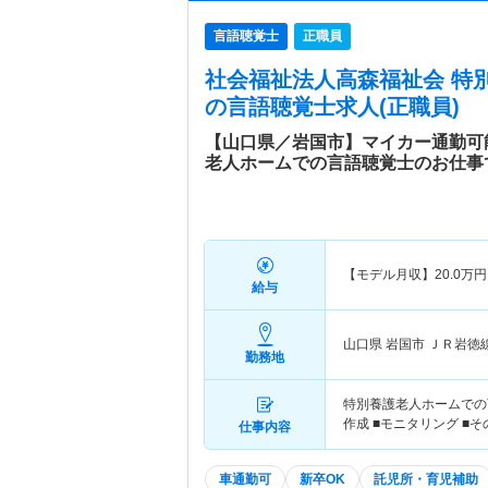
言語聴覚士
正職員
社会福祉法人高森福祉会 特
の言語聴覚士求人(正職員)
【山口県／岩国市】マイカー通勤可
老人ホームでの言語聴覚士のお仕事
【モデル月収】
20.0
万円
給与
山口県 岩国市
ＪＲ岩徳
勤務地
特別養護老人ホームでの
作成 ■モニタリング ■そ
仕事内容
車通勤可
新卒OK
託児所・育児補助