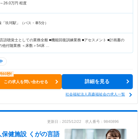
～
26.0
万円
程度
線「玖珂駅」（バス・車5分）
言語聴覚士としての業務全般 ■機能回復訓練業務 ■アセスメント ■計画書の
の他付随業務 ＜床数＞54床 …
中
詳細を見る
この求人を問い合わせる
社会福祉法人高森福祉会の求人一覧
更新日：2025/12/22 求人番号：9840896
人保健施設 くが
の言語