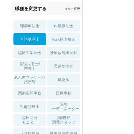
職種を変更する
※単一選択
理学療法士
作業療法士
言語聴覚士
臨床検査技師
臨床工学技士
診療放射線技師
管理栄養士/
柔道整復師
栄養士
あん摩マッサージ
鍼灸師
指圧師
調剤薬局事務
医療事務
治験
視能訓練士
コーディネーター
臨床開発
調理師/
モニター
調理スタッフ
児童指導員
機能訓練指導員