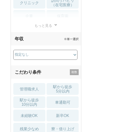
訪問リハビリ
クリニック
（在宅医療）
企業
保育園
もっと見る
小児リハビリ
整骨院
年収
※単一選択
接骨院
訪問マッサージ
薬局・
その他
ドラッグストア
こだわり条件
駅から徒歩
管理職求人
5分以内
駅から徒歩
車通勤可
10分以内
未経験OK
新卒OK
残業少なめ
寮・借り上げ