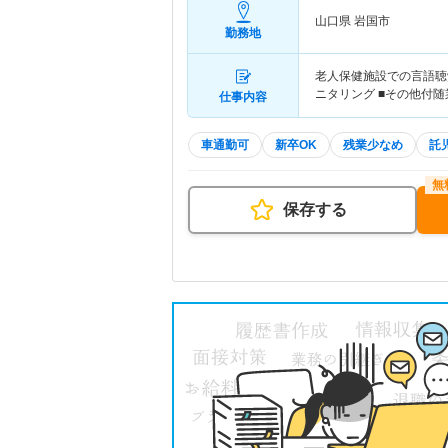
山口県 岩国市
勤務地
老人保健施設での言語聴覚
ニタリング ■その他付随
仕事内容
車通勤可
新卒OK
残業少なめ
託
保存する