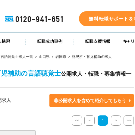
0120-941-651
無料転職サポートを
ド
求人検索
転職成功事例
転職支
言語聴覚士求人一覧
山口県
岩国市
託児所・育児補助の求人
育児補助の言語聴覚士
公開求人・転職・募集情報一
開求人
非公開求人を含めて紹介してもらう
<<
<
>
>>
1