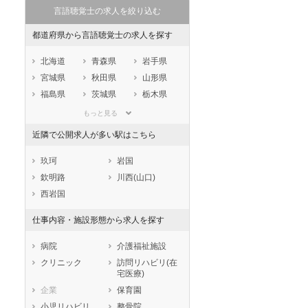
言語聴覚士の求人を絞り込む
都道府県から言語聴覚士の求人を探す
北海道
青森県
岩手県
宮城県
秋田県
山形県
福島県
茨城県
栃木県
群馬県
埼玉県
千葉県
もっと見る
東京都
神奈川県
新潟県
近隣で公開求人が多い駅はこちら
山梨県
長野県
富山県
石川県
福井県
岐阜県
玖珂
岩国
静岡県
愛知県
三重県
欽明路
川西(山口)
滋賀県
京都府
大阪府
西岩国
兵庫県
奈良県
和歌山県
仕事内容・施設形態から求人を探す
鳥取県
島根県
岡山県
広島県
山口県
徳島県
病院
介護福祉施設
香川県
愛媛県
高知県
クリニック
訪問リハビリ(在
宅医療)
福岡県
佐賀県
長崎県
企業
保育園
熊本県
大分県
宮崎県
小児リハビリ
整骨院