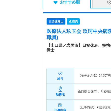
おすすめ順
言語聴覚士
正職員
医療法人玖玉会 玖珂中央病
職員)
【山口県／岩国市】日祝休み、提携
覚士
【モデル月収】
24.3
万円
給与
山口県 岩国市
ＪＲ岩徳
勤務地
【仕事内容】 ■言語聴
仕事内容