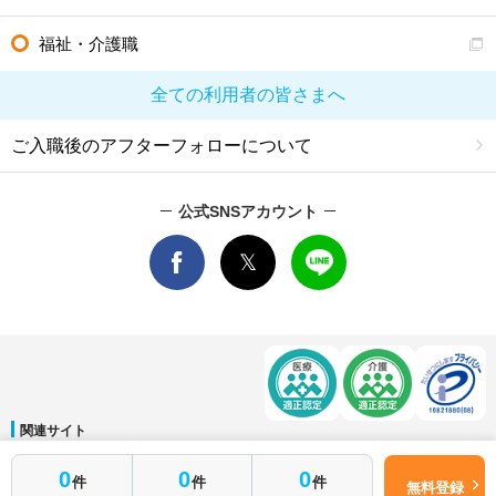
福祉・介護職
全ての利用者の皆さまへ
ご入職後のアフターフォローについて
公式SNSアカウント
関連サイト
マイナビDOCTOR
│
マイナビ看護師
│
マイナビ薬剤師
│
マイナビ保育士
0
0
0
件
件
件
運営会社
無料登録