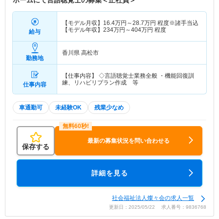
ホームにて言語聴覚士の募集＜正社員＞
【モデル月収】
16.4
万円～
28.7
万円
程度※諸手当込
【モデル年収】
234
万円～
404
万円
程度
給与
香川県 高松市
勤務地
【仕事内容】 ◇言語聴覚士業務全般 ・機能回復訓
練、リハビリプラン作成 等
仕事内容
車通勤可
未経験OK
残業少なめ
最新の募集状況を問い合わせる
保存する
詳細を見る
社会福祉法人燦々会の求人一覧
更新日：2025/05/22 求人番号：9836768