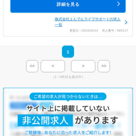
詳細を見る
株式会社よんでんライフサポートの求人
一覧
更新日：2024/03/14 求人番号：683117
1
<<
<
>
>>
（1～6件目を表示中）