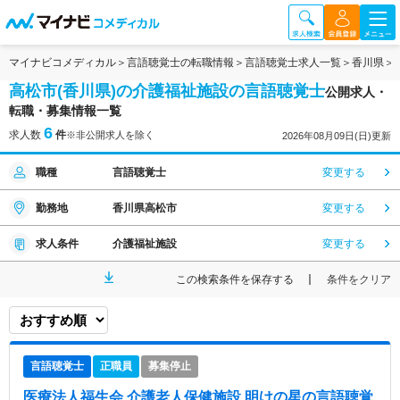
マイナビコメディカル
言語聴覚士の転職情報
言語聴覚士求人一覧
香川県
高松市(香川県)の介護福祉施設の言語聴覚士
公開求人・
転職・募集情報一覧
6
求人数
件
※非公開求人を除く
2026年08月09日(日)更新
職種
言語聴覚士
変更する
勤務地
香川県高松市
変更する
求人条件
介護福祉施設
変更する
この検索条件を保存する
条件をクリア
言語聴覚士
正職員
募集停止
医療法人福生会 介護老人保健施設 明けの星
の言語聴覚