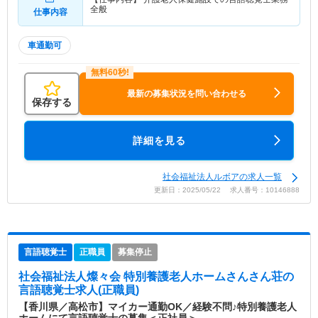
全般
仕事内容
車通勤可
最新の募集状況を問い合わせる
保存する
詳細を見る
社会福祉法人ルボアの求人一覧
更新日：2025/05/22 求人番号：10146888
言語聴覚士
正職員
募集停止
社会福祉法人燦々会 特別養護老人ホームさんさん荘
の
言語聴覚士求人(正職員)
【香川県／高松市】マイカー通勤OK／経験不問♪特別養護老人