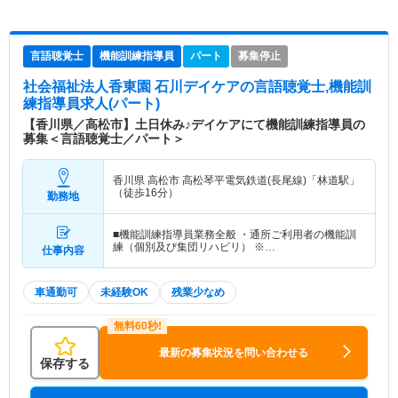
言語聴覚士
機能訓練指導員
パート
募集停止
社会福祉法人香東園 石川デイケア
の言語聴覚士,機能訓
練指導員求人(パート)
【香川県／高松市】土日休み♪デイケアにて機能訓練指導員の
募集＜言語聴覚士／パート＞
香川県 高松市
高松琴平電気鉄道(長尾線)「林道駅」
（徒歩16分）
勤務地
■機能訓練指導員業務全般 ・通所ご利用者の機能訓
練（個別及び集団リハビリ） ※…
仕事内容
車通勤可
未経験OK
残業少なめ
最新の募集状況を問い合わせる
保存する