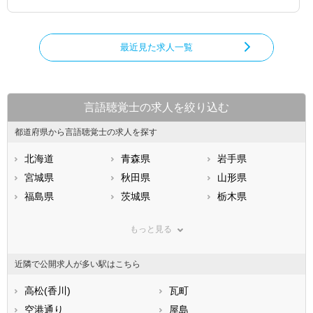
最近見た求人一覧
言語聴覚士の求人を絞り込む
都道府県から言語聴覚士の求人を探す
北海道
青森県
岩手県
宮城県
秋田県
山形県
福島県
茨城県
栃木県
群馬県
埼玉県
千葉県
もっと見る
東京都
神奈川県
新潟県
山梨県
長野県
富山県
近隣で公開求人が多い駅はこちら
石川県
福井県
岐阜県
静岡県
高松(香川)
愛知県
瓦町
三重県
滋賀県
空港通り
京都府
屋島
大阪府