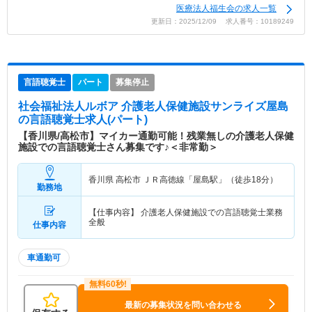
医療法人福生会の求人一覧
更新日：2025/12/09 求人番号：10189249
言語聴覚士
パート
募集停止
社会福祉法人ルボア 介護老人保健施設サンライズ屋島
の言語聴覚士求人(パート)
【香川県/高松市】マイカー通勤可能！残業無しの介護老人保健
施設での言語聴覚士さん募集です♪＜非常勤＞
香川県 高松市
ＪＲ高徳線「屋島駅」（徒歩18分）
勤務地
【仕事内容】 介護老人保健施設での言語聴覚士業務
全般
仕事内容
車通勤可
最新の募集状況を問い合わせる