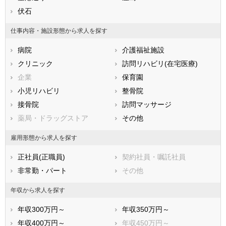
兵庫県
伏石
奈良県
和歌山県
鳥取県
島根県
岡山県
仕事内容・施設形態から求人を探す
広島県
山口県
徳島県
病院
介護福祉施設
香川県
愛媛県
高知県
クリニック
訪問リハビリ(在宅医療)
福岡県
佐賀県
長崎県
企業
保育園
熊本県
大分県
宮崎県
小児リハビリ
整骨院
鹿児島県
沖縄県
接骨院
訪問マッサージ
薬局・ドラッグストア
その他
雇用形態から求人を探す
正社員(正職員)
契約社員・嘱託社員
非常勤・パート
その他
年収から求人を探す
年収300万円～
年収350万円～
年収400万円～
年収450万円～