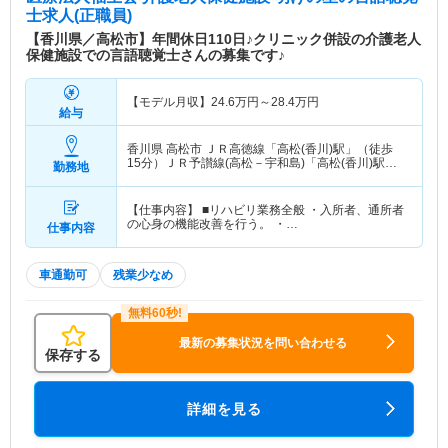
士求人(正職員)
【香川県／高松市】年間休日110日♪クリニック併設の介護老人
保健施設での言語聴覚士さんの募集です♪
【モデル月収】
24.6
万円～
28.4
万円
給与
香川県 高松市
ＪＲ高徳線「高松(香川)駅」（徒歩
15分）ＪＲ予讃線(高松－宇和島)「高松(香川)駅」
勤務地
（徒歩15分）
【仕事内容】 ■リハビリ業務全般 ・入所者、通所者
の心身の機能改善を行う。 ・…
仕事内容
車通勤可
残業少なめ
最新の募集状況を問い合わせる
保存する
詳細を見る