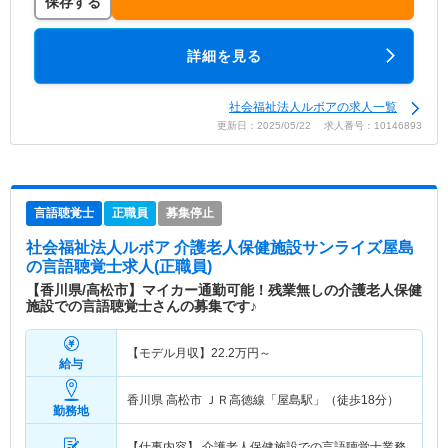
保存する
詳細を見る
社会福祉法人ルボアの求人一覧
更新日：2025/05/22 求人番号：10146893
言語聴覚士
正職員
募集停止
社会福祉法人ルボア 介護老人保健施設サンライズ屋島
の言語聴覚士求人(正職員)
【香川県/高松市】マイカー通勤可能！残業無しの介護老人保健
施設での言語聴覚士さんの募集です♪
【モデル月収】
22.2
万円～
給与
香川県 高松市
ＪＲ高徳線「屋島駅」（徒歩18分）
勤務地
【仕事内容】 介護老人保健施設での言語聴覚士業務