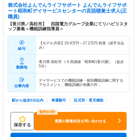
株式会社よんでんライフサポート よんでんライフサポ
ート昭和町デイサービスセンター
の言語聴覚士求人(正
職員)
【香川県／高松市】 四国電力グループ企業にてリハビリスタ
ッフ募集＜機能訓練指導員＞
【モデル月収】
20.9
万円～
27.2
万円
程度（諸手当込
み）
給与
香川県 高松市
ＪＲ高徳線「昭和町(香川)駅」（徒歩
5分）
勤務地
デイサービスでの機能訓練・個別機能訓練に関する
アセスメント、機能訓練計画書の作…
仕事内容
駅から徒歩5分以内
車通勤可
託児所・育児補助
最新の募集状況を問い合わせる
保存する