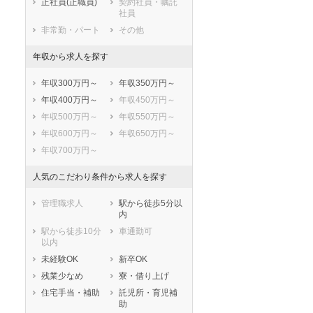
正社員(正職員)
契約社員・嘱託
社員
非常勤・パート
その他
年収から求人を探す
年収300万円～
年収350万円～
年収400万円～
年収450万円～
年収500万円～
年収550万円～
年収600万円～
年収650万円～
年収700万円～
人気のこだわり条件から求人を探す
管理職求人
駅から徒歩5分以
内
駅から徒歩10分
車通勤可
以内
未経験OK
新卒OK
残業少なめ
寮・借り上げ
住宅手当・補助
託児所・育児補
助