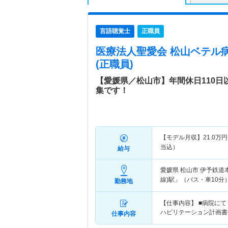
言語聴覚士
正職員
医療法人聖愛会 松山ベテル
(正職員)
【愛媛県／松山市】年間休日110日
集です！
【モデル月収】
21.0
万円
当込）
給与
愛媛県 松山市
伊予鉄道
線)駅」（バス・車10分）
勤務地
【仕事内容】 ■病院に
ハビリテーション計画書
仕事内容