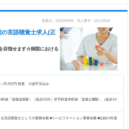
更新日：2026/06/08 求人番号：10122004
院
の言語聴覚士求人(正
円を目指せます☆病院における
＞
～
25.9
万円
程度 ※諸手当込み
本町線「道後温泉駅」（徒歩15分）伊予鉄道本町線「道後公園駅」（徒歩14
ける言語聴覚士としての業務全般 ■リハビリテーション業務全般 ■記録の作成