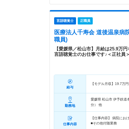
言語聴覚士
正職員
医療法人千寿会 道後温泉病
職員)
【愛媛県／松山市】月給は25.9万
言語聴覚士のお仕事です♪＜正社員
【モデル月収】
19.7
万円
給与
愛媛県 松山市
伊予鉄道
分） 他
勤務地
【仕事内容】 病院にお
■その他付随業務
仕事内容