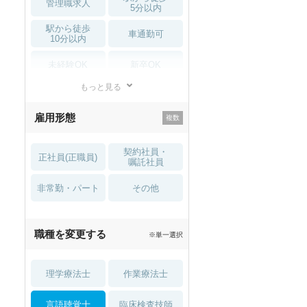
管理職求人
5分以内
駅から徒歩
車通勤可
10分以内
未経験OK
新卒OK
もっと見る
残業少なめ
寮・借り上げ
雇用形態
託児所・
住宅手当・補助
育児補助
契約社員・
正社員(正職員)
土日祝休
無資格 OK
嘱託社員
非常勤・パート
積極採用中
WEB面接OK
その他
2027年4月入職可
夏～秋入職可
職種を変更する
※単一選択
1月入職可
理学療法士
作業療法士
言語聴覚士
臨床検査技師