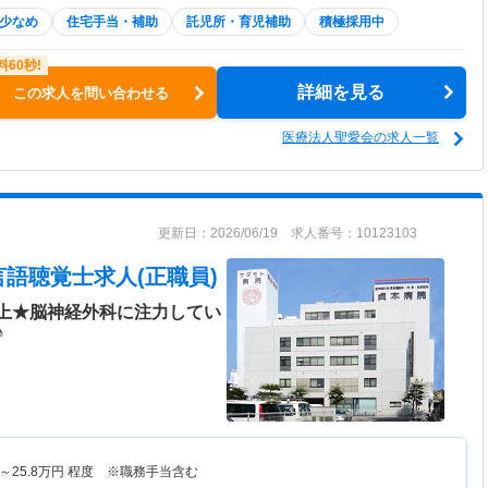
少なめ
住宅手当・補助
託児所・育児補助
積極採用中
詳細を見る
この求人を問い合わせる
医療法人聖愛会の求人一覧
更新日：2026/06/19 求人番号：10123103
言語聴覚士求人(正職員)
以上★脳神経外科に注力してい
♪
～
25.8
万円
程度 ※職務手当含む