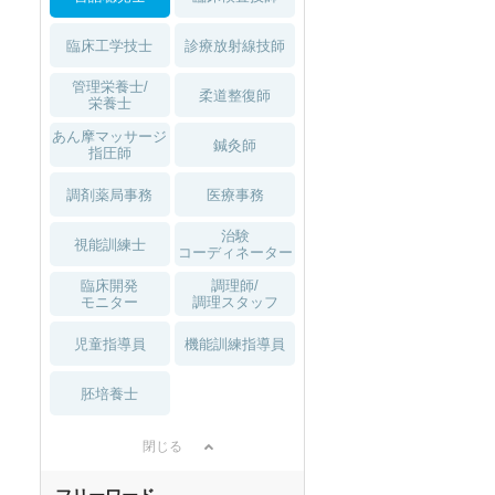
臨床工学技士
診療放射線技師
管理栄養士/
柔道整復師
栄養士
あん摩マッサージ
鍼灸師
指圧師
調剤薬局事務
医療事務
治験
視能訓練士
コーディネーター
臨床開発
調理師/
モニター
調理スタッフ
児童指導員
機能訓練指導員
胚培養士
閉じる