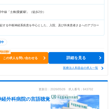
郡中線「土橋(愛媛)駅」（徒歩2分）
起する中枢神経系疾患を中心とした、入院、及び外来患者さまへのアプロー
用中
詳細を見る
この求人を問い合わせる
医療法人和昌会の求人一覧
更新日：2026/05/26 求人番号：643702
神経外科病院
の言語聴覚