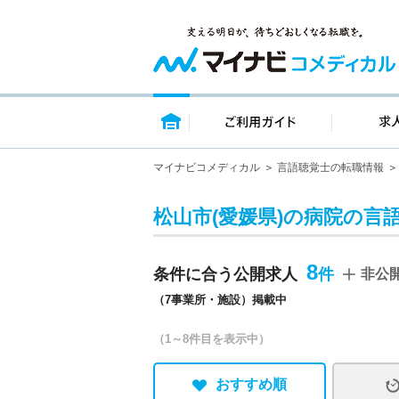
トップページ
ご利用ガイ
マイナビコメディカル
言語聴覚士の転職情報
松山市(愛媛県)の病院の言
8
条件に合う公開求人
非公
（7事業所・施設）掲載中
（1～8件目を表示中）
おすすめ順