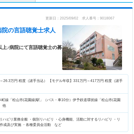
更新日：2025/09/02 求人番号：9018067
病院
の言語聴覚士求人
以上♪病院にて言語聴覚士の募
～
26.3
万円
程度（諸手当込） 【モデル年収】
331
万円～
417
万円
程度（諸手
本町線「松山市(花園線)駅」（バス・車10分）伊予鉄道環状線「松山市(花園
 他
てリハビリ業務全般 ・個別リハビリ ・心身機能、活動に対するリハビリ ・リ
作成及び実施 ・各種委員会活動 など