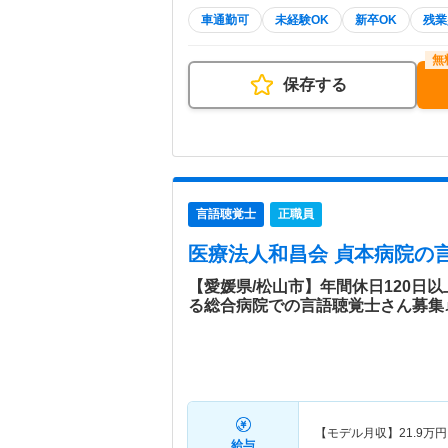
車通勤可
未経験OK
新卒OK
残業
保存する
言語聴覚士
正職員
医療法人和昌会 貞本病院
の
【愛媛県/松山市】年間休日120日
る総合病院での言語聴覚士さん募集
【モデル月収】
21.9
万円
給与