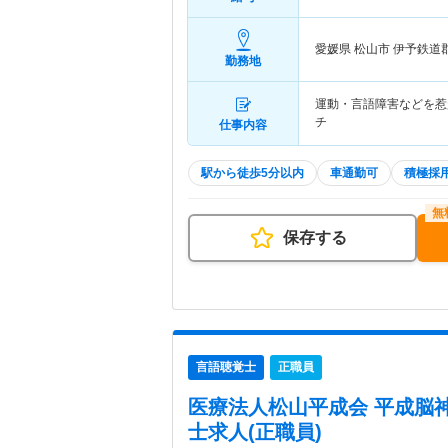
愛媛県 松山市
伊予鉄道
勤務地
運動・言語障害などを惹
チ
仕事内容
駅から徒歩5分以内
車通勤可
積極採
保存する
言語聴覚士
正職員
医療法人松山平成会 平成脳
士求人(正職員)