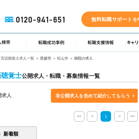
0120-941-651
無料転職サポートを
ド
求人検索
転職成功事例
転職支
言語聴覚士求人一覧
愛媛県
松山市
病院の求人
語聴覚士
公開求人・転職・募集情報一覧
開求人
非公開求人を含めて紹介してもらう
<<
<
>
>>
1
新着順