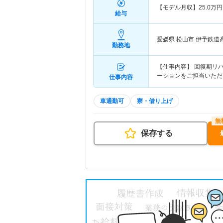
【モデル月収】
25.0
万円
給与
愛媛県 松山市
伊予鉄道
勤務地
【仕事内容】 回復期リ
ーションをご担当いただ
仕事内容
車通勤可
寮・借り上げ
保存する