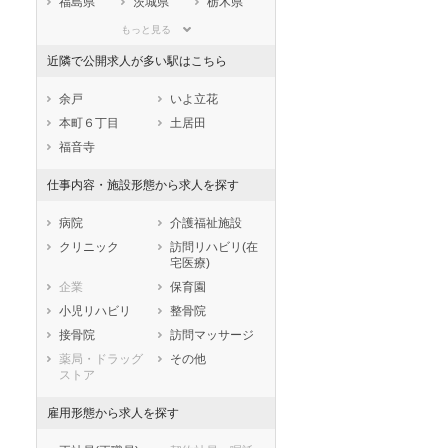
福島県
茨城県
栃木県
群馬県
埼玉県
千葉県
もっと見る
東京都
神奈川県
新潟県
近隣で公開求人が多い駅はこちら
山梨県
長野県
富山県
石川県
福井県
岐阜県
余戸
いよ立花
静岡県
愛知県
三重県
本町６丁目
土居田
滋賀県
京都府
大阪府
福音寺
兵庫県
奈良県
和歌山県
仕事内容・施設形態から求人を探す
鳥取県
島根県
岡山県
広島県
山口県
徳島県
病院
介護福祉施設
香川県
愛媛県
高知県
クリニック
訪問リハビリ(在
宅医療)
福岡県
佐賀県
長崎県
企業
保育園
熊本県
大分県
宮崎県
小児リハビリ
整骨院
鹿児島県
沖縄県
接骨院
訪問マッサージ
薬局・ドラッグ
その他
ストア
雇用形態から求人を探す