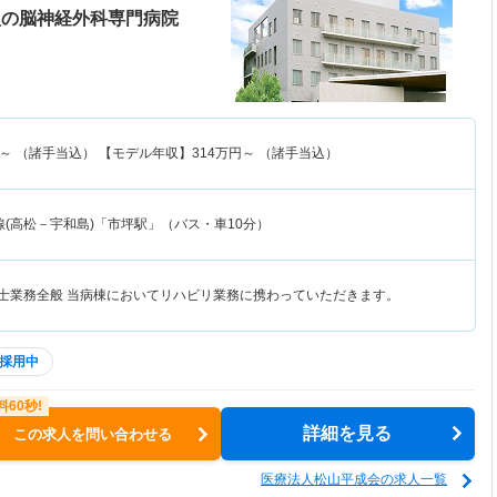
型の脳神経外科専門病院
～
（諸手当込） 【モデル年収】
314
万円～
（諸手当込）
線(高松－宇和島)「市坪駅」（バス・車10分）
覚士業務全般 当病棟においてリハビリ業務に携わっていただきます。
採用中
詳細を見る
この求人を問い合わせる
医療法人松山平成会の求人一覧