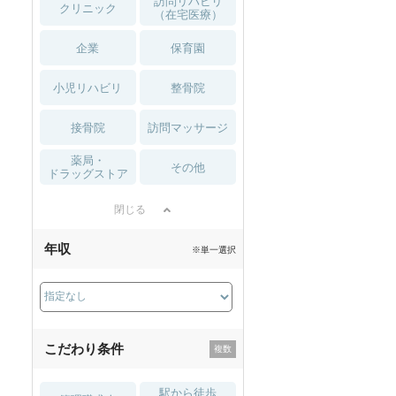
訪問リハビリ
クリニック
（在宅医療）
企業
保育園
小児リハビリ
整骨院
接骨院
訪問マッサージ
薬局・
その他
ドラッグストア
閉じる
年収
※単一選択
こだわり条件
駅から徒歩