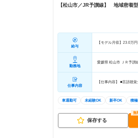
【松山市／JR予讃線】 地域密着
【モデル月収】
23.0
万円
給与
愛媛県 松山市
ＪＲ予讃
勤務地
【仕事内容】 ■言語聴
仕事内容
車通勤可
未経験OK
新卒OK
積極
保存する