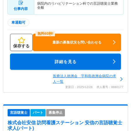
病院内のリハビリテーション科での言語聴覚士業務
全般
仕事内容
車通勤可
最新の募集状況を問い合わせる
保存する
詳細を見る
医療法人徳洲会 宇和島徳洲会病院の求
人一覧
更新日：2025/12/26 求人番号：9880177
言語聴覚士
パート
募集停止
株式会社安信 訪問看護ステーション 安信
の言語聴覚士
求人(パート)