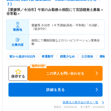
ト)
【愛媛県／今治市】午前のみ勤務☆病院にて言語聴覚士募集＜
非常勤＞
愛媛県 今治市
ＪＲ予讃線(高松－宇和島)「今治駅」
（徒歩5分）
勤務地
病院にて機能回復などのリハビリテーション業務全
般
仕事内容
駅から徒歩5分以内
車通勤可
残業少なめ
土日祝休
積極採
この求人を問い合わせる
保存する
詳細を見る
医療法人順天会の求人一覧
更新日：2026/04/28 求人番号：10254923