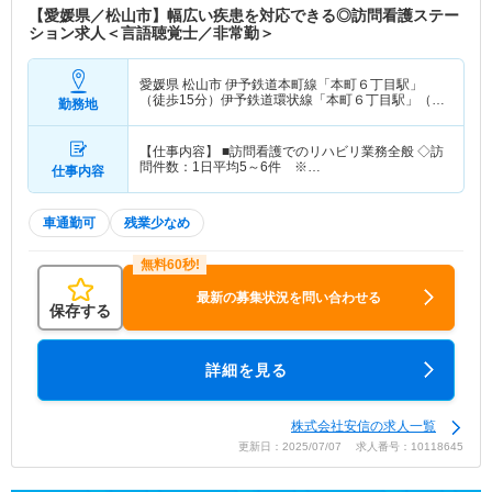
【愛媛県／松山市】幅広い疾患を対応できる◎訪問看護ステー
ション求人＜言語聴覚士／非常勤＞
愛媛県 松山市
伊予鉄道本町線「本町６丁目駅」
（徒歩15分）伊予鉄道環状線「本町６丁目駅」（徒
勤務地
歩15分）
【仕事内容】 ■訪問看護でのリハビリ業務全般 ◇訪
問件数：1日平均5～6件 ※…
仕事内容
車通勤可
残業少なめ
最新の募集状況を問い合わせる
保存する
詳細を見る
株式会社安信の求人一覧
更新日：2025/07/07 求人番号：10118645