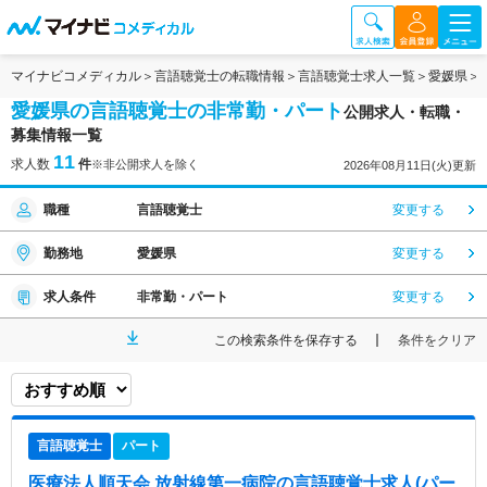
マイナビコメディカル
言語聴覚士の転職情報
言語聴覚士求人一覧
愛媛県
愛媛県の言語聴覚士の非常勤・パート
公開求人・転職・
募集情報一覧
11
求人数
件
※非公開求人を除く
2026年08月11日(火)更新
職種
言語聴覚士
変更する
勤務地
愛媛県
変更する
求人条件
非常勤・パート
変更する
この検索条件を保存する
条件をクリア
言語聴覚士
パート
医療法人順天会 放射線第一病院
の言語聴覚士求人(パー