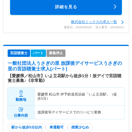
詳細を見る
株式会社ミックスの求人一覧
更新日：2025/09/19 求人番号：10190427
言語聴覚士
パート
募集停止
一般社団法人うさぎの里 放課後デイサービスうさぎの
里
の言語聴覚士求人(パート)
【愛媛県／松山市】いよ立花駅から徒歩1分！放デイで言語聴
覚士募集♪《非常勤》
愛媛県 松山市
伊予鉄道高浜線「いよ立花駅」（徒
歩1分）
勤務地
放課後等デイサービスでのリハビリ業務
仕事内容
駅から徒歩5分以内
車通勤可
残業少なめ