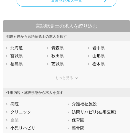
最近見た求人一覧
言語聴覚士の求人を絞り込む
都道府県から言語聴覚士の求人を探す
北海道
青森県
岩手県
宮城県
秋田県
山形県
福島県
茨城県
栃木県
群馬県
埼玉県
千葉県
もっと見る
東京都
神奈川県
新潟県
山梨県
長野県
富山県
仕事内容・施設形態から求人を探す
石川県
福井県
岐阜県
静岡県
病院
愛知県
介護福祉施設
三重県
滋賀県
クリニック
京都府
訪問リハビリ(在宅医療)
大阪府
兵庫県
企業
奈良県
保育園
和歌山県
鳥取県
小児リハビリ
島根県
整骨院
岡山県