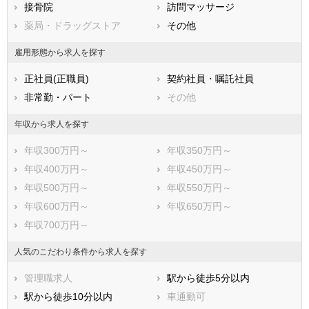
広島県
接骨院
山口県
訪問マッサージ
徳島県
香川県
薬局・ドラッグストア
愛媛県
その他
高知県
福岡県
佐賀県
長崎県
雇用形態から求人を探す
熊本県
大分県
宮崎県
正社員(正職員)
契約社員・嘱託社員
鹿児島県
沖縄県
非常勤・パート
その他
年収から求人を探す
年収300万円～
年収350万円～
年収400万円～
年収450万円～
年収500万円～
年収550万円～
年収600万円～
年収650万円～
年収700万円～
人気のこだわり条件から求人を探す
管理職求人
駅から徒歩5分以内
駅から徒歩10分以内
車通勤可