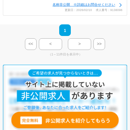
名称非公開 ※詳細はお問合せください
更新日：2026/02/10 求人番号：9138096
1
<<
<
>
>>
（1～11件目を表示中）