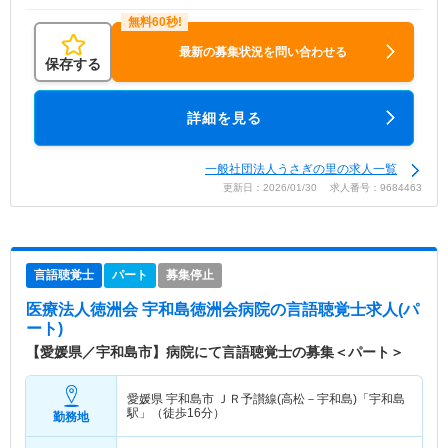
最新の募集状況を問い合わせる
保存する
詳細を見る
一般社団法人うさぎの里の求人一覧
更新日：2026/01/30 求人番号：9684463
言語聴覚士
パート
募集停止
医療法人徳洲会 宇和島徳洲会病院
の言語聴覚士求人(パ
ート)
【愛媛県／宇和島市】病院にて言語聴覚士の募集＜パート＞
愛媛県 宇和島市
ＪＲ予讃線(高松－宇和島)「宇和島
駅」（徒歩16分）
勤務地