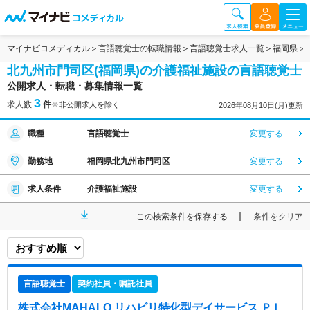
マイナビコメディカル
言語聴覚士の転職情報
言語聴覚士求人一覧
福岡県
北九州市門司区(福岡県)の介護福祉施設の言語聴覚士
公開求人・転職・募集情報一覧
3
求人数
件
※非公開求人を除く
2026年08月10日(月)更新
職種
言語聴覚士
変更する
勤務地
福岡県北九州市門司区
変更する
求人条件
介護福祉施設
変更する
この検索条件を保存する
条件をクリア
言語聴覚士
契約社員・嘱託社員
株式会社MAHALO リハビリ特化型デイサービス ＰＬ