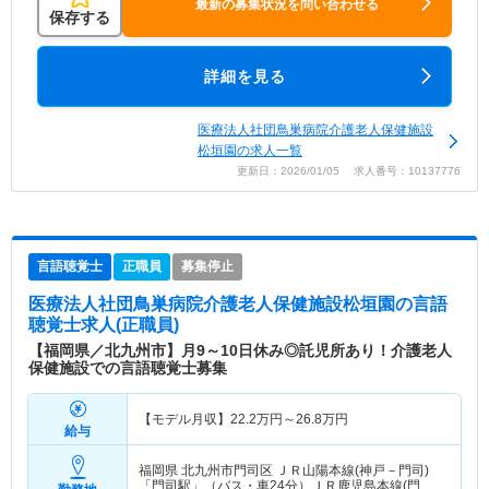
最新の募集状況を問い合わせる
保存する
詳細を見る
医療法人社団鳥巣病院介護老人保健施設
松垣園の求人一覧
更新日：2026/01/05 求人番号：10137776
言語聴覚士
正職員
募集停止
医療法人社団鳥巣病院介護老人保健施設松垣園
の言語
聴覚士求人(正職員)
【福岡県／北九州市】月9～10日休み◎託児所あり！介護老人
保健施設での言語聴覚士募集
【モデル月収】
22.2
万円～
26.8
万円
給与
福岡県 北九州市門司区
ＪＲ山陽本線(神戸－門司)
「門司駅」（バス・車24分）ＪＲ鹿児島本線(門司