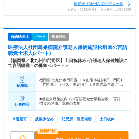
株式会社MAHALOの求人一覧
更新日：2025/04/18 求人番号：10159065
言語聴覚士
パート
募集停止
医療法人社団鳥巣病院介護老人保健施設松垣園
の言語
聴覚士求人(パート)
【福岡県／北九州市門司区】土日祝休み♪介護老人保健施設に
て言語聴覚士の募集＜パート＞
福岡県 北九州市門司区
ＪＲ山陽本線(神戸－門司)
「門司駅」（バス・車24分）ＪＲ鹿児島本線(門司
勤務地
港－八代)「門司駅」（バス・車24分）
■老健入所施設内での言語聴覚士業務全般 ・言語・
摂食の評価、訓練の実施
仕事内容
車通勤可
残業少なめ
託児所・育児補助
土日祝休