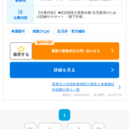
勤務地
港－八代)「門司駅」（バス・車24分）
【仕事内容】 ■言語聴覚士業務全般 在宅復帰のため
の訓練やサポート ・嚥下評価…
仕事内容
車通勤可
残業少なめ
託児所・育児補助
最新の募集状況を問い合わせる
保存する
詳細を見る
医療法人社団鳥巣病院介護老人保健施設
松垣園の求人一覧
更新日：2026/01/05 求人番号：10137773
1
<<
<
>
>>