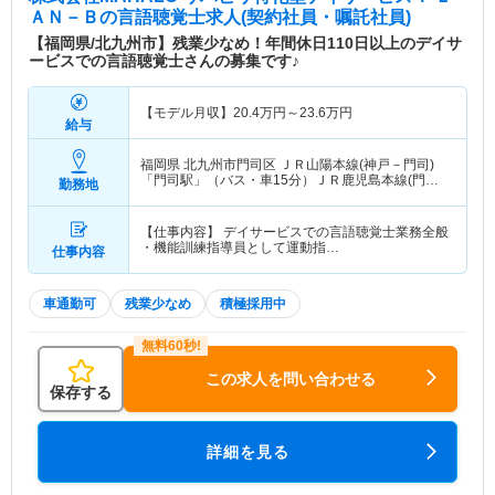
ＡＮ－Ｂ
の言語聴覚士求人(契約社員・嘱託社員)
【福岡県/北九州市】残業少なめ！年間休日110日以上のデイサ
ービスでの言語聴覚士さんの募集です♪
【モデル月収】
20.4
万円～
23.6
万円
給与
福岡県 北九州市門司区
ＪＲ山陽本線(神戸－門司)
「門司駅」（バス・車15分）ＪＲ鹿児島本線(門司
勤務地
港－八代)「門司駅」（バス・車15分）
【仕事内容】 デイサービスでの言語聴覚士業務全般
・機能訓練指導員として運動指…
仕事内容
車通勤可
残業少なめ
積極採用中
この求人を問い合わせる
保存する
詳細を見る