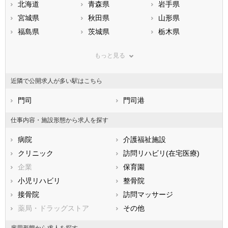
北海道
青森県
岩手県
宮城県
秋田県
山形県
福島県
茨城県
栃木県
群馬県
埼玉県
千葉県
もっと見る
東京都
神奈川県
新潟県
山梨県
長野県
富山県
近隣で公開求人が多い駅はこちら
石川県
福井県
岐阜県
静岡県
門司
愛知県
門司港
三重県
滋賀県
京都府
大阪府
仕事内容・施設形態から求人を探す
兵庫県
奈良県
和歌山県
病院
介護福祉施設
鳥取県
島根県
岡山県
クリニック
訪問リハビリ(在宅医療)
広島県
山口県
徳島県
企業
保育園
香川県
愛媛県
高知県
小児リハビリ
整骨院
福岡県
佐賀県
長崎県
接骨院
訪問マッサージ
熊本県
大分県
宮崎県
薬局・ドラッグストア
その他
鹿児島県
沖縄県
雇用形態から求人を探す