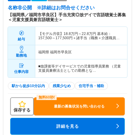
名称非公開
※詳細はお問合せください
【福岡県／福岡市早良区】手当充実◎放デイで言語聴覚士募集
＜児童支援員兼言語聴覚士＞
【モデル月収】
18.8
万円～
22.8
万円
基本給：
157,500～177,500円＋諸手当（職務＋介護職員処
給与
遇改善＋資格＋特定処遇改善） ※給
福岡県 福岡市早良区
勤務地
■放課後等デイサービスでの児童指導員業務 （児童
支援員兼療法士としての勤務とな…
仕事内容
駅から徒歩10分以内
残業少なめ
住宅手当・補助
最新の募集状況を問い合わせる
保存する
詳細を見る