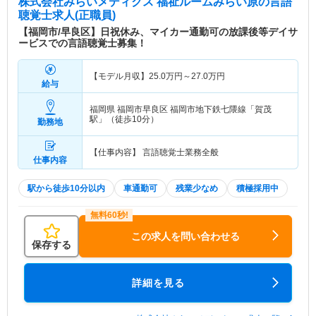
株式会社みらいメディクス 福祉ルームみらい原
の言語
聴覚士求人(正職員)
【福岡市/早良区】日祝休み、マイカー通勤可の放課後等デイサ
ービスでの言語聴覚士募集！
【モデル月収】
25.0
万円～
27.0
万円
給与
福岡県 福岡市早良区
福岡市地下鉄七隈線「賀茂
駅」（徒歩10分）
勤務地
【仕事内容】 言語聴覚士業務全般
仕事内容
駅から徒歩10分以内
車通勤可
残業少なめ
積極採用中
この求人を問い合わせる
保存する
詳細を見る