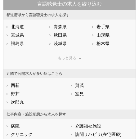
言語聴覚士の求人を絞り込む
都道府県から言語聴覚士の求人を探す
北海道
青森県
岩手県
宮城県
秋田県
山形県
福島県
茨城県
栃木県
群馬県
埼玉県
千葉県
もっと見る
東京都
神奈川県
新潟県
山梨県
長野県
富山県
近隣で公開求人が多い駅はこちら
石川県
福井県
岐阜県
静岡県
西新
愛知県
賀茂
三重県
滋賀県
野芥
京都府
室見
大阪府
兵庫県
次郎丸
奈良県
和歌山県
鳥取県
島根県
岡山県
仕事内容・施設形態から求人を探す
広島県
山口県
徳島県
病院
介護福祉施設
香川県
愛媛県
高知県
クリニック
訪問リハビリ(在宅医療)
福岡県
佐賀県
長崎県