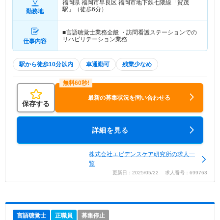
福岡県 福岡市早良区
福岡市地下鉄七隈線「賀茂
駅」（徒歩6分）
勤務地
■言語聴覚士業務全般 ・訪問看護ステーションでの
リハビリテーション業務
仕事内容
駅から徒歩10分以内
車通勤可
残業少なめ
最新の募集状況を問い合わせる
保存する
詳細を見る
株式会社エビデンスケア研究所の求人一
覧
更新日：2025/05/22 求人番号：699763
言語聴覚士
正職員
募集停止