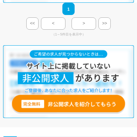
1
<<
<
>
>>
（1～5件目を表示中）