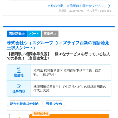
名称非公開 ※詳細はお問合せください
更新日：2026/05/08 求人番号：9157355
言語聴覚士
パート
募集停止
株式会社ウィズグループ ウィズライフ西新
の言語聴覚
士求人(パート)
【福岡県／福岡市早良区】 様々なサービスを行っている法人
での募集！〈言語聴覚士〉
福岡県 福岡市早良区
福岡市地下鉄空港線「西新
駅」（徒歩9分）
勤務地
機能訓練指導員として生活リハビリの訓練計画書の
作成と実施
仕事内容
駅から徒歩10分以内
残業少なめ