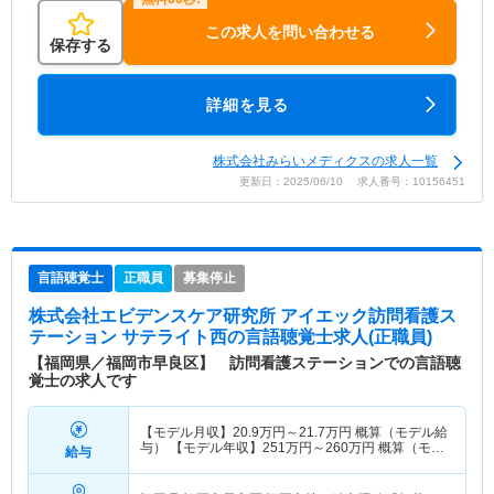
この求人を問い合わせる
保存する
詳細を見る
株式会社みらいメディクスの求人一覧
更新日：2025/06/10 求人番号：10156451
言語聴覚士
正職員
募集停止
株式会社エビデンスケア研究所 アイエック訪問看護ス
テーション サテライト西
の言語聴覚士求人(正職員)
【福岡県／福岡市早良区】 訪問看護ステーションでの言語聴
覚士の求人です
【モデル月収】
20.9
万円～
21.7
万円
概算（モデル給
与） 【モデル年収】
251
万円～
260
万円
概算（モデ
給与
ル給与）