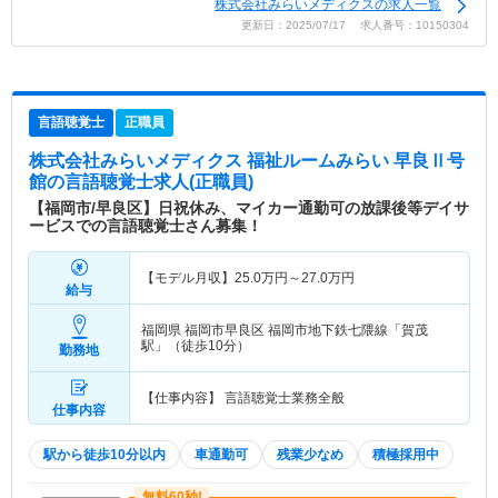
株式会社みらいメディクスの求人一覧
更新日：2025/07/17 求人番号：10150304
言語聴覚士
正職員
株式会社みらいメディクス 福祉ルームみらい 早良Ⅱ号
館
の言語聴覚士求人(正職員)
【福岡市/早良区】日祝休み、マイカー通勤可の放課後等デイサ
ービスでの言語聴覚士さん募集！
【モデル月収】
25.0
万円～
27.0
万円
給与
福岡県 福岡市早良区
福岡市地下鉄七隈線「賀茂
駅」（徒歩10分）
勤務地
【仕事内容】 言語聴覚士業務全般
仕事内容
駅から徒歩10分以内
車通勤可
残業少なめ
積極採用中