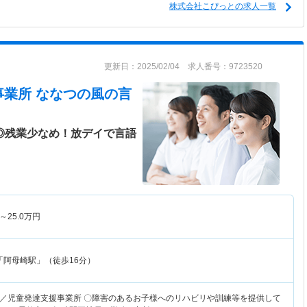
株式会社こぴっとの求人一覧
更新日：2025/02/04 求人番号：9723520
事業所 ななつの風
の言
日◎残業少なめ！放デイで言語
～
25.0
万円
「阿母崎駅」（徒歩16分）
／児童発達支援事業所 〇障害のあるお子様へのリハビリや訓練等を提供して