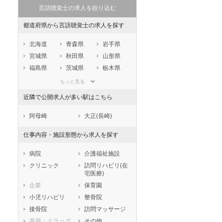
言語聴覚士の求人を絞り込む
都道府県から言語聴覚士の求人を探す
北海道
青森県
岩手県
宮城県
秋田県
山形県
福島県
茨城県
栃木県
群馬県
埼玉県
千葉県
もっと見る
東京都
神奈川県
新潟県
近隣で公開求人が多い駅はこちら
山梨県
長野県
富山県
石川県
福井県
岐阜県
阿母崎
大正(長崎)
静岡県
愛知県
三重県
仕事内容・施設形態から求人を探す
滋賀県
京都府
大阪府
兵庫県
奈良県
和歌山県
病院
介護福祉施設
鳥取県
島根県
岡山県
クリニック
訪問リハビリ(在
宅医療)
広島県
山口県
徳島県
企業
保育園
香川県
愛媛県
高知県
小児リハビリ
整骨院
福岡県
佐賀県
長崎県
接骨院
訪問マッサージ
熊本県
大分県
宮崎県
薬局・ドラッグ
その他