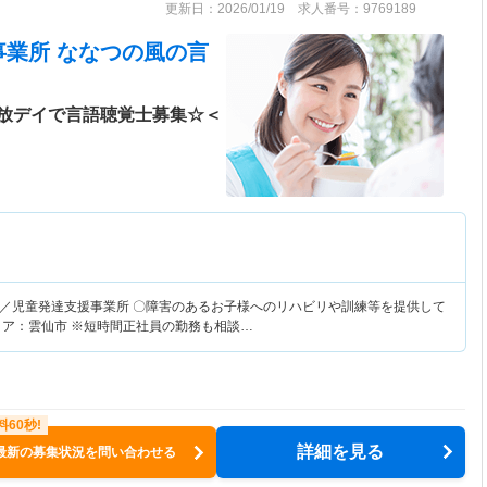
更新日：2026/01/19 求人番号：9769189
事業所 ななつの風
の言
放デイで言語聴覚士募集☆＜
／児童発達支援事業所 〇障害のあるお子様へのリハビリや訓練等を提供して
リア：雲仙市 ※短時間正社員の勤務も相談…
詳細を見る
最新の募集状況を問い合わせる