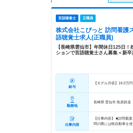
言語聴覚士
正職員
株式会社こぴっと 訪問看護
語聴覚士求人(正職員)
【長崎県雲仙市】年間休日125日
ションで言語聴覚士さん募集＜新卒
【モデル月収】
18.0
万円
給与
長崎県 雲仙市
島原鉄道
勤務地
【仕事内容】 ■訪問看
問の際には軽自動車を使
仕事内容