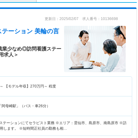
更新日：2025/02/07 求人番号：10136698
ステーション 美輪
の言
！残業少なめ◎訪問看護ステー
用求人＞
～
【モデル年収】
270
万円～
程度
「阿母崎駅」（バス・車26分）
護ステーションにてセラピスト業務 ※エリア：雲仙市、島原市、南島原市 ※訪
用します。 ※短時間正社員の勤務も相…