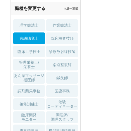
職種を変更する
※単一選択
理学療法士
作業療法士
言語聴覚士
臨床検査技師
臨床工学技士
診療放射線技師
管理栄養士/
柔道整復師
栄養士
あん摩マッサージ
鍼灸師
指圧師
調剤薬局事務
医療事務
治験
視能訓練士
コーディネーター
臨床開発
調理師/
モニター
調理スタッフ
児童指導員
機能訓練指導員