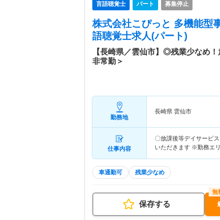
言語聴覚士
パート
募集停止
株式会社こぴっと 多機能型
語聴覚士求人(パート)
【長崎県／雲仙市】◎残業少なめ！
非常勤＞
長崎県 雲仙市
勤務地
〇放課後等デイサービス
いただきます ※勤務エ
仕事内容
車通勤可
残業少なめ
保存する