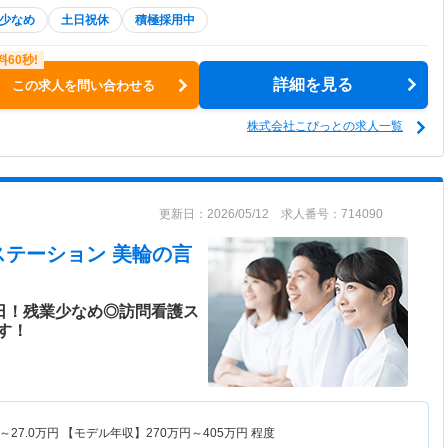
少なめ
土日祝休
積極採用中
詳細を見る
この求人を問い合わせる
株式会社こぴっとの求人一覧
更新日：2026/05/12 求人番号：714090
ステーション 美輪
の言
5日！残業少なめ◎訪問看護ス
す！
～
27.0
万円
【モデル年収】
270
万円～
405
万円
程度