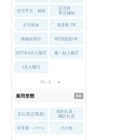
託児所・
住宅手当・補助
育児補助
土日祝休
無資格 OK
積極採用中
WEB面接OK
2027年4月入職可
夏～秋入職可
1月入職可
閉じる
雇用形態
契約社員・
正社員(正職員)
嘱託社員
非常勤・パート
その他