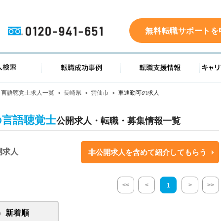
0120-941-651
無料転職サポートを
ド
求人検索
転職成功事例
転職支
言語聴覚士求人一覧
長崎県
雲仙市
車通勤可の求人
の言語聴覚士
公開求人・転職・募集情報一覧
開求人
非公開求人を含めて紹介してもらう
<<
<
>
>>
1
新着順