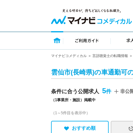
トップページ
ご利用ガイ
マイナビコメディカル
言語聴覚士の転職情報
雲仙市(長崎県)の車通勤可
5
条件に合う公開求人
非公
（1事業所・施設）掲載中
（1～5件目を表示中）
おすすめ順