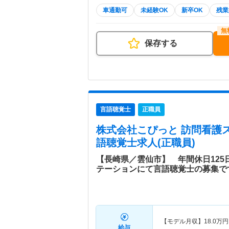
車通勤可
未経験OK
新卒OK
残業
保存する
言語聴覚士
正職員
株式会社こぴっと 訪問看護
語聴覚士求人(正職員)
【長崎県／雲仙市】 年間休日12
テーションにて言語聴覚士の募集で
【モデル月収】
18.0
万円
給与