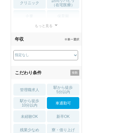
訪問リハビリ
クリニック
（在宅医療）
企業
保育園
もっと見る
小児リハビリ
整骨院
年収
※単一選択
接骨院
訪問マッサージ
薬局・
その他
ドラッグストア
こだわり条件
駅から徒歩
管理職求人
5分以内
駅から徒歩
車通勤可
10分以内
未経験OK
新卒OK
残業少なめ
寮・借り上げ