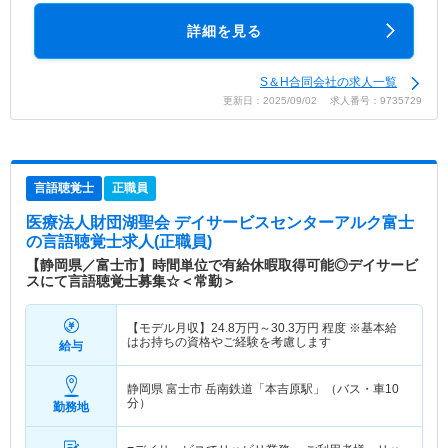
詳細を見る
S＆H合同会社の求人一覧
更新日：2025/09/02 求人番号：9735729
言語聴覚士
正職員
医療法人財団湖聖会 デイサービスセンターアルク富士
の言語聴覚士求人(正職員)
【静岡県／富士市】時間単位で有給休暇取得可能◎デイサービ
スにて言語聴覚士募集☆＜常勤＞
【モデル月収】
24.8
万円～
30.3
万円
程度 ※基本給
はお持ちの資格やご経験を考慮します
給与
静岡県 富士市
岳南鉄道「本吉原駅」（バス・車10
分）
勤務地