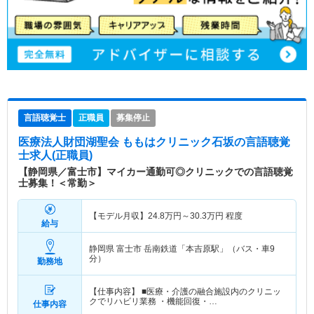
言語聴覚士
正職員
募集停止
医療法人財団湖聖会 ももはクリニック石坂
の言語聴覚
士求人(正職員)
【静岡県／富士市】マイカー通勤可◎クリニックでの言語聴覚
士募集！＜常勤＞
【モデル月収】
24.8
万円～
30.3
万円
程度
給与
静岡県 富士市
岳南鉄道「本吉原駅」（バス・車9
分）
勤務地
【仕事内容】 ■医療・介護の融合施設内のクリニッ
クでリハビリ業務 ・機能回復・…
仕事内容