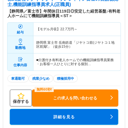
士,機能訓練指導員求人(正職員)
【静岡県／富士市】年間休日119日◎安定した経営基盤♪有料老
人ホームにて機能訓練指導員＜ST＞
【モデル月収】
22.7
万円～
給与
静岡県 富士市
岳南鉄道「ジヤトコ前(ジヤトコ１地
区前)駅」（徒歩15分）
勤務地
■介護付き有料老人ホームでの機能訓練指導員業務
・お客様一人ひとりに対する個別…
仕事内容
車通勤可
残業少なめ
積極採用中
この求人を問い合わせる
保存する
詳細を見る