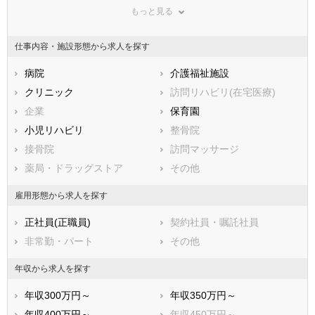
もっと見る
東京都
神奈川県
新潟県
山梨県
長野県
富山県
仕事内容・施設形態から求人を探す
石川県
福井県
岐阜県
静岡県
病院
愛知県
介護福祉施設
三重県
滋賀県
クリニック
京都府
訪問リハビリ(在宅医療)
大阪府
兵庫県
企業
奈良県
保育園
和歌山県
鳥取県
小児リハビリ
島根県
整骨院
岡山県
広島県
接骨院
山口県
訪問マッサージ
徳島県
香川県
薬局・ドラッグストア
愛媛県
その他
高知県
福岡県
佐賀県
長崎県
雇用形態から求人を探す
熊本県
大分県
宮崎県
正社員(正職員)
契約社員・嘱託社員
鹿児島県
沖縄県
非常勤・パート
その他
年収から求人を探す
年収300万円～
年収350万円～
年収400万円～
年収450万円～