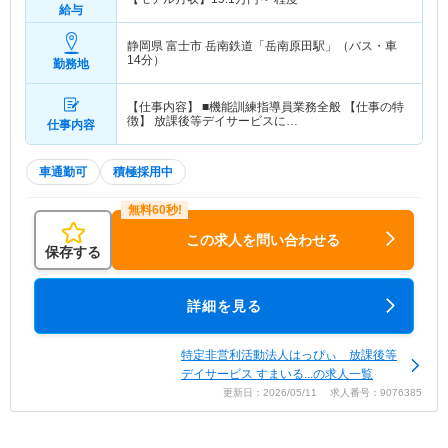
給与
静岡県 富士市
岳南鉄道「岳南原田駅」（バス・車
14分）
勤務地
【仕事内容】 ■機能訓練指導員業務全般 【仕事の特
徴】 放課後等デイサービスに…
仕事内容
車通勤可
積極採用中
この求人を問い合わせる
保存する
詳細を見る
特定非営利活動法人はっぴぃ 放課後等
デイサービス すまいる...の求人一覧
更新日：2026/05/11 求人番号：9076385