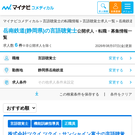
マイナビコメディカル
言語聴覚士の転職情報
言語聴覚士求人一覧
岳南鉄道
岳南鉄道(静岡県)の言語聴覚士
公開求人・転職・募集情報一
覧
6
求人数
件
※非公開求人を除く
2026年08月07日(金)更新
職種
言語聴覚士
変更する
勤務地
静岡県岳南鉄道
変更する
求人条件
その他求人条件未設定
変更する
この検索条件を保存する
条件をクリア
言語聴覚士
機能訓練指導員
正職員
株式会社ツクイ ツクイ・サンシャイン富士
の言語聴覚