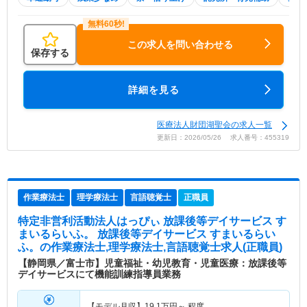
この求人を問い合わせる
保存する
詳細を見る
医療法人財団湖聖会の求人一覧
更新日：2026/05/26 求人番号：455319
作業療法士
理学療法士
言語聴覚士
正職員
特定非営利活動法人はっぴぃ 放課後等デイサービス す
まいるらいふ。 放課後等デイサービス すまいるらい
ふ。
の作業療法士,理学療法士,言語聴覚士求人(正職員)
【静岡県／富士市】児童福祉・幼児教育・児童医療：放課後等
デイサービスにて機能訓練指導員業務
【モデル月収】
19.1
万円～
程度