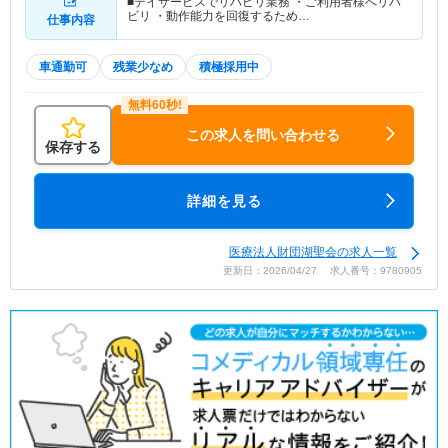
■デイサービスでリハビリ業務 ・ご利用者様へリハ
ビリ ・動作能力を回復するため…
仕事内容
車通勤可
残業少なめ
積極採用中
この求人を問い合わせる
保存する
詳細を見る
医療法人財団湖聖会の求人一覧
更新日：2026/04/27 求人番号：9780905