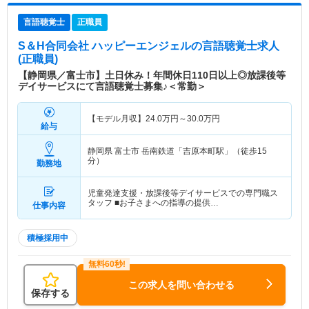
言語聴覚士
正職員
S＆H合同会社 ハッピーエンジェル
の言語聴覚士求人
(正職員)
【静岡県／富士市】土日休み！年間休日110日以上◎放課後等
デイサービスにて言語聴覚士募集♪＜常勤＞
【モデル月収】
24.0
万円～
30.0
万円
給与
静岡県 富士市
岳南鉄道「吉原本町駅」（徒歩15
分）
勤務地
児童発達支援・放課後等デイサービスでの専門職ス
タッフ ■お子さまへの指導の提供…
仕事内容
積極採用中
この求人を問い合わせる
保存する