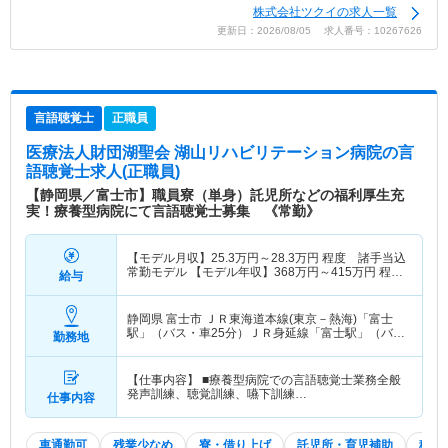
株式会社ツクイの求人一覧
更新日：2026/08/05 求人番号：10267626
言語聴覚士
正職員
医療法人財団湖聖会 湖山リハビリテーション病院
の言
語聴覚士求人(正職員)
【静岡県／富士市】職員寮（単身）託児所などの福利厚生充
実！療養型病院にて言語聴覚士募集 《常勤》
【モデル月収】
25.3
万円～
28.3
万円
程度 諸手当込
常勤モデル 【モデル年収】
368
万円～
415
万円
程
給与
度 賞与・諸手当込
静岡県 富士市
ＪＲ東海道本線(東京－熱海)「富士
駅」（バス・車25分）ＪＲ身延線「富士駅」（バ
勤務地
ス・車25分） 他
【仕事内容】 ■療養型病院での言語聴覚士業務全般
発声訓練、聴覚訓練、嚥下訓練…
仕事内容
車通勤可
残業少なめ
寮・借り上げ
託児所・育児補助
積極