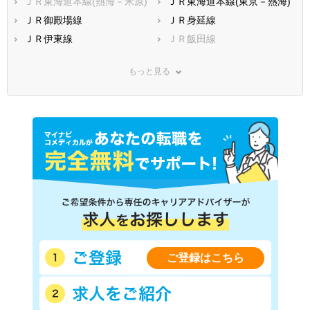
ＪＲ東海道本線(熱海－米原)
ＪＲ東海道本線(東京－熱海)
ＪＲ御殿場線
ＪＲ身延線
ＪＲ伊東線
ＪＲ飯田線
遠州鉄道
伊豆急行
もっと見る
伊豆箱根鉄道駿豆線
静岡鉄道静岡清水線
天竜浜名湖鉄道
大井川鐵道大井川本線
大井川鐵道井川線
ＪＲ上野東京ライン
ご登録はこちら