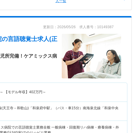
人一覧
更新日：2026/05/26 求人番号：10149387
院
の言語聴覚士求人(正
託児所完備！ケアミックス病
～
【モデル年収】
402
万円～
線(天王寺－和歌山)「和泉府中駅」（バス・車15分）南海泉北線「和泉中央
クス病院での言語聴覚士業務全般 一般病棟・回復期リハ病棟・療養病棟・外
務(計340床)でのリハビリ業務