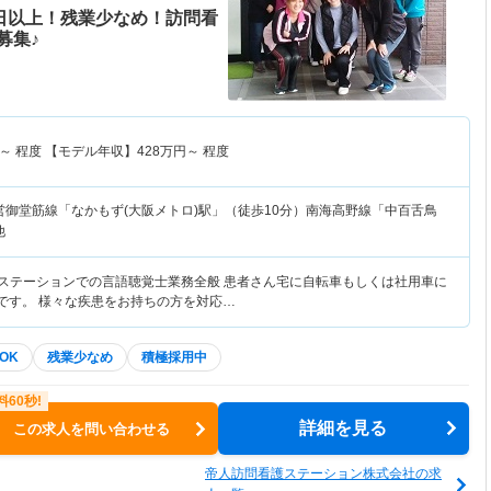
0日以上！残業少なめ！訪問看
募集♪
～
程度 【モデル年収】
428
万円～
程度
営御堂筋線「なかもず(大阪メトロ)駅」（徒歩10分）南海高野線「中百舌鳥
他
護ステーションでの言語聴覚士業務全般 患者さん宅に自転車もしくは社用車に
問です。 様々な疾患をお持ちの方を対応…
OK
残業少なめ
積極採用中
詳細を見る
この求人を問い合わせる
帝人訪問看護ステーション株式会社の求