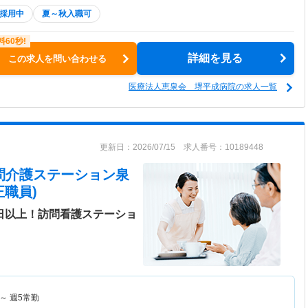
採用中
夏～秋入職可
詳細を見る
この求人を問い合わせる
医療法人恵泉会 堺平成病院の求人一覧
更新日：2026/07/15 求人番号：10189448
訪問介護ステーション泉
職員)
0日以上！訪問看護ステーショ
～
週5常勤