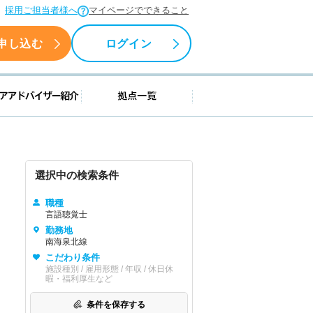
採用ご担当者様へ
マイページでできること
申し込む
ログイン
援情報
キャリアアドバイザー紹介
拠点一覧
選択中の検索条件
職種
言語聴覚士
勤務地
南海泉北線
こだわり条件
施設種別 / 雇用形態 / 年収 / 休日休
暇・福利厚生など
条件を保存する