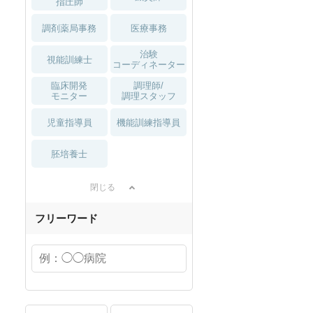
指圧師
調剤薬局事務
医療事務
治験
視能訓練士
コーディネーター
臨床開発
調理師/
モニター
調理スタッフ
児童指導員
機能訓練指導員
胚培養士
閉じる
フリーワード