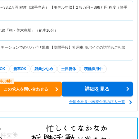
～
33.2
万円
程度（諸手当込） 【モデル年収】
278
万円～
398
万円
程度（諸手
北線「栂・美木多駅」（徒歩10分）
ステーションでのリハビリ業務 【訪問手段】社用車 ※バイクの訪問もご相談
OK
新卒OK
残業少なめ
土日祝休
積極採用中
詳細を見る
この求人を問い合わせる
合同会社泉北医療企画の求人一覧