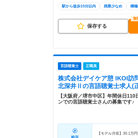
駅から徒歩10分以内
残業少なめ
積極
保存する
言語聴覚士
正職員
株式会社デイケア憩 IKOI
北深井Ⅱ
の言語聴覚士求人(正
【大阪府／堺市中区】年間休日11
ンでの言語聴覚士さんの募集です♪
【モデル月収】
30.1
万円
給与