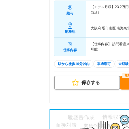
【モデル月収】
23.2
万円
当込）
給与
大阪府 堺市南区
南海泉
勤務地
【仕事内容】 訪問看護
可能
仕事内容
駅から徒歩10分以内
車通勤可
未経験
保存する