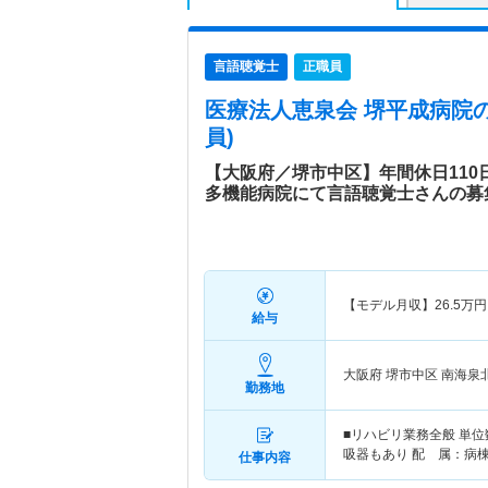
言語聴覚士
正職員
医療法人恵泉会 堺平成病院
員)
【大阪府／堺市中区】年間休日11
多機能病院にて言語聴覚士さんの募
【モデル月収】
26.5
万円
給与
大阪府 堺市中区
南海泉
勤務地
■リハビリ業務全般 単位
吸器もあり 配 属：病棟
仕事内容