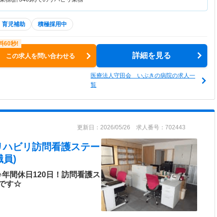
・育児補助
積極採用中
詳細を見る
この求人を問い合わせる
医療法人守田会 いぶきの病院の求人一
覧
更新日：2026/05/26 求人番号：702443
リハビリ訪問看護ステー
員)
年間休日120日！訪問看護ス
です☆