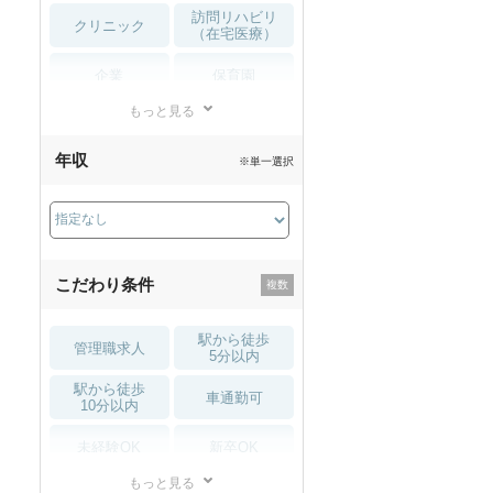
訪問リハビリ
クリニック
（在宅医療）
企業
保育園
もっと見る
小児リハビリ
整骨院
年収
※単一選択
接骨院
訪問マッサージ
薬局・
その他
ドラッグストア
こだわり条件
駅から徒歩
管理職求人
5分以内
駅から徒歩
車通勤可
10分以内
未経験OK
新卒OK
もっと見る