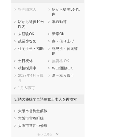
管理職求人
駅から徒歩5分以
内
駅から徒歩10分
車通勤可
以内
未経験OK
新卒OK
残業少なめ
寮・借り上げ
住宅手当・補助
託児所・育児補
助
土日祝休
無資格 OK
積極採用中
WEB面接OK
2027年4月入職
夏～秋入職可
可
1月入職可
近隣の路線で言語聴覚士求人を再検索
大阪市営御堂筋線
大阪市営谷町線
大阪市営四つ橋線
大阪市営中央線
もっと見る