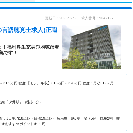
更新日：2026/07/31 求人番号：9047122
の言語聴覚士求人(正職
0日！福利厚生充実◎地域密着
集です！
～
31.5
万円
程度 【モデル年収】
318
万円～
378
万円
程度※月収×12ヶ月
北線「深井駅」（徒歩6分）
数：1日平均18単位（目標19単位） 疾患層：脳3割 整形5割 廃用2割 呼
 ★おすすめポイント★ ・高…