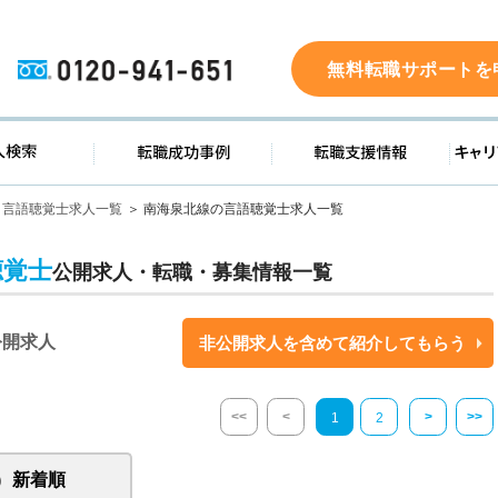
0120-941-651
無料転職サポートを
ド
求人検索
転職成功事例
転職支
言語聴覚士求人一覧
南海泉北線の言語聴覚士求人一覧
聴覚士
公開求人・転職・募集情報一覧
公開求人
非公開求人を含めて紹介してもらう
<<
<
>
>>
1
2
新着順