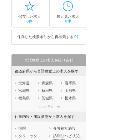
保存した求人
最近見た求人
0件
0件
保存した検索条件から再検索する
0件
言語聴覚士の求人を絞り込む
都道府県から言語聴覚士の求人を探す
北海道
青森県
岩手県
宮城県
秋田県
山形県
福島県
茨城県
栃木県
群馬県
埼玉県
千葉県
もっと見る
東京都
神奈川県
新潟県
仕事内容・施設形態から求人を探す
山梨県
長野県
富山県
石川県
福井県
岐阜県
病院
介護福祉施設
静岡県
愛知県
三重県
クリニック
訪問リハビリ(在