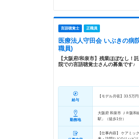
言語聴覚士
正職員
医療法人守田会 いぶきの病
職員)
【大阪府/和泉市】残業ほぼなし！
院での言語聴覚士さんの募集です♪
【モデル月収】
33.5
万円
給与
大阪府 和泉市
ＪＲ阪和
駅」（徒歩1分）
勤務地
【仕事内容】 ケアミッ
来・訪問などのリハビリ業