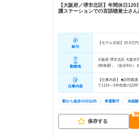
【大阪府／堺市北区】年間休日12
護ステーションでの言語聴覚士さん
【モデル月収】
35.0
万円
給与
大阪府 堺市北区
大阪市
(南海)駅」（徒歩9分） 
勤務地
【仕事内容】 ■訪問看
て1日4～5件程度の訪
仕事内容
駅から徒歩10分以内
車通勤可
未経験
保存する