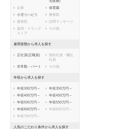
宅医療)
滋賀県
京都府
大阪府
企業
保育園
兵庫県
奈良県
和歌山県
小児リハビリ
整骨院
鳥取県
島根県
岡山県
接骨院
訪問マッサージ
広島県
山口県
徳島県
薬局・ドラッグ
その他
香川県
愛媛県
高知県
ストア
福岡県
佐賀県
長崎県
雇用形態から求人を探す
熊本県
大分県
宮崎県
鹿児島県
沖縄県
正社員(正職員)
契約社員・嘱託
社員
非常勤・パート
その他
年収から求人を探す
年収300万円～
年収350万円～
年収400万円～
年収450万円～
年収500万円～
年収550万円～
年収600万円～
年収650万円～
年収700万円～
人気のこだわり条件から求人を探す