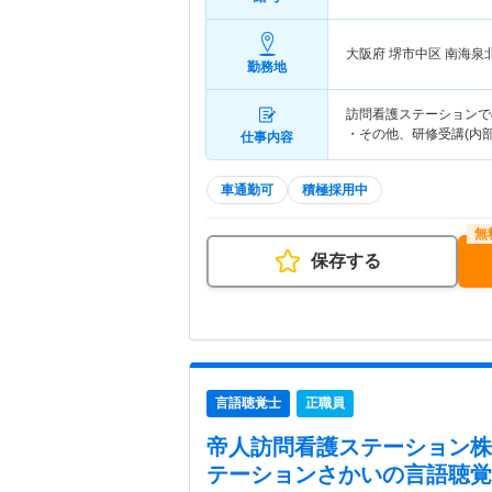
大阪府 堺市中区
南海泉
勤務地
訪問看護ステーションで
・その他、研修受講(内
仕事内容
車通勤可
積極採用中
保存する
言語聴覚士
正職員
帝人訪問看護ステーション株
テーションさかい
の言語聴覚