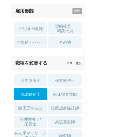
残業少なめ
寮・借り上げ
雇用形態
託児所・
住宅手当・補助
育児補助
契約社員・
正社員(正職員)
土日祝休
無資格 OK
嘱託社員
非常勤・パート
積極採用中
WEB面接OK
その他
2027年4月入職可
夏～秋入職可
職種を変更する
※単一選択
1月入職可
理学療法士
作業療法士
言語聴覚士
臨床検査技師
臨床工学技士
診療放射線技師
管理栄養士/
柔道整復師
栄養士
あん摩マッサージ
鍼灸師