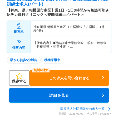
訓練士求人(パート)
【神奈川県／相模原市南区】週1日・1日3時間から相談可能★
駅チカ眼科クリニック＜視能訓練士／パート＞
神奈川県 相模原市南区
ＪＲ横浜線「古淵駅」（徒
歩4分）
勤務地
【仕事内容】 ■視能訓練士業務全般 ・眼科一般検査
・斜視弱視 ・術前検査 ・…
仕事内容
駅から徒歩5分以内
積極採用中
この求人を問い合わせる
保存する
詳細を見る
医療法人社団博陽会の求人一覧
更新日：2025/01/09 求人番号：9721587