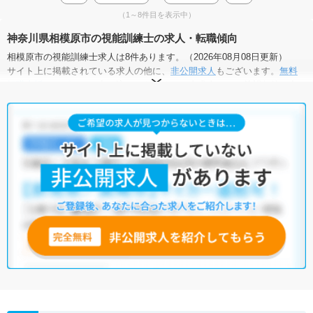
（1～8件目を表示中）
神奈川県相模原市の視能訓練士の求人・転職傾向
相模原市の視能訓練士求人は8件あります。（2026年08月08日更新）
サイト上に掲載されている求人の他に、
非公開求人
もございます。
無料
転職支援サービス
にお申し込みいただくと、全求人からご希望条件に合
う求人を提案させていただきます。
相模原市の視能訓練士求人では以下のような条件が人気です。
・
積極採用中
・
残業少なめ
・
託児所・育児補助あり
・
正社員(正職
員)
・
病院
・
クリニック
・
介護福祉施設
他の条件でも人気の求人がございますので、「こだわり条件」から検索
いただくか、お気軽にお問い合わせください。
全国の視能訓練士求人
から検索いただくことも可能です。
無料転職支援サービス
にお申し込みいただくと、ご希望条件をヒアリン
グした上で求人をご提案いたします。
ご希望条件がまだ定まっていない方は
人気の希望条件をピックアップし
た求人特集
をぜひご活用ください。
転職支援の他、情報収集や募集状況の確認も、お気軽にご相談くださ
い。