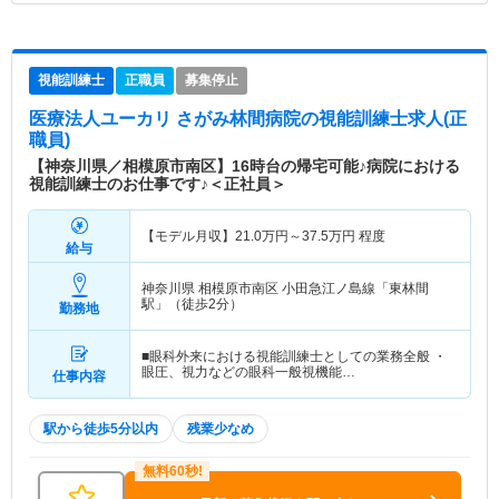
視能訓練士
正職員
募集停止
医療法人ユーカリ さがみ林間病院
の視能訓練士求人(正
職員)
【神奈川県／相模原市南区】16時台の帰宅可能♪病院における
視能訓練士のお仕事です♪＜正社員＞
【モデル月収】
21.0
万円～
37.5
万円
程度
給与
神奈川県 相模原市南区
小田急江ノ島線「東林間
駅」（徒歩2分）
勤務地
■眼科外来における視能訓練士としての業務全般 ・
眼圧、視力などの眼科一般視機能…
仕事内容
駅から徒歩5分以内
残業少なめ