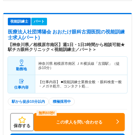
視能訓練士
パート
医療法人社団博陽会 おおたけ眼科古淵医院
の視能訓練
士求人(パート)
【神奈川県／相模原市南区】週1日・1日3時間から相談可能★
駅チカ眼科クリニック＜視能訓練士／パート＞
神奈川県 相模原市南区
ＪＲ横浜線「古淵駅」（徒
歩10分）
勤務地
【仕事内容】 ■視能訓練士業務全般 ・眼科検査一般
・メガネ処方、コンタクト処…
仕事内容
駅から徒歩10分以内
積極採用中
この求人を問い合わせる
保存する