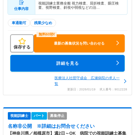
視能訓練士業務全般 視力検査、屈折検査、眼圧検
査、視野検査、斜視や弱視などの治…
仕事内容
車通勤可
残業少なめ
最新の募集状況を問い合わせる
保存する
詳細を見る
医療法人社団守成会 広瀬病院の求人一
覧
更新日：2026/01/19 求人番号：9012228
視能訓練士
パート
募集停止
名称非公開
※詳細はお問合せください
【神奈川県／相模原市】週2日～OK 病院での視能訓練士募集