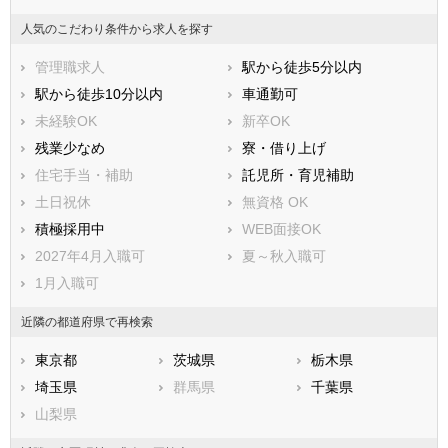
大和市
伊勢原市
人気のこだわり条件から求人を探す
海老名市
座間市
管理職求人
駅から徒歩5分以内
南足柄市
綾瀬市
駅から徒歩10分以内
車通勤可
三浦郡葉山町
高座郡寒川町
未経験OK
新卒OK
中郡大磯町
中郡二宮町
残業少なめ
寮・借り上げ
足柄上郡中井町
足柄上郡大井町
住宅手当・補助
託児所・育児補助
足柄上郡松田町
足柄上郡山北町
土日祝休
無資格 OK
足柄上郡開成町
足柄下郡箱根町
積極採用中
WEB面接OK
足柄下郡真鶴町
足柄下郡湯河原町
2027年4月入職可
夏～秋入職可
愛甲郡愛川町
愛甲郡清川村
1月入職可
近隣の都道府県で再検索
東京都
茨城県
栃木県
埼玉県
群馬県
千葉県
山梨県