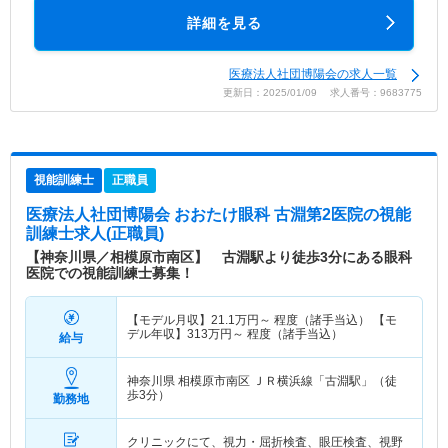
詳細を見る
医療法人社団博陽会の求人一覧
更新日：2025/01/09 求人番号：9683775
視能訓練士
正職員
医療法人社団博陽会 おおたけ眼科 古淵第2医院
の視能
訓練士求人(正職員)
【神奈川県／相模原市南区】 古淵駅より徒歩3分にある眼科
医院での視能訓練士募集！
【モデル月収】
21.1
万円～
程度（諸手当込） 【モ
デル年収】
313
万円～
程度（諸手当込）
給与
神奈川県 相模原市南区
ＪＲ横浜線「古淵駅」（徒
歩3分）
勤務地
クリニックにて、視力・屈折検査、眼圧検査、視野