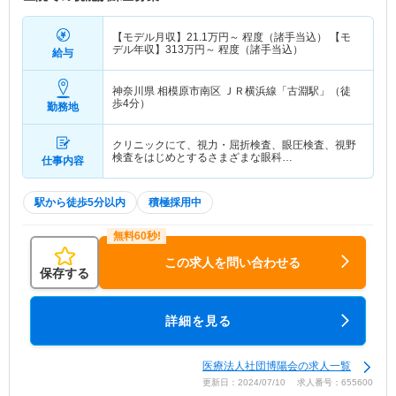
【モデル月収】
21.1
万円～
程度（諸手当込） 【モ
デル年収】
313
万円～
程度（諸手当込）
給与
神奈川県 相模原市南区
ＪＲ横浜線「古淵駅」（徒
歩4分）
勤務地
クリニックにて、視力・屈折検査、眼圧検査、視野
検査をはじめとするさまざまな眼科…
仕事内容
駅から徒歩5分以内
積極採用中
この求人を問い合わせる
保存する
詳細を見る
医療法人社団博陽会の求人一覧
更新日：2024/07/10 求人番号：655600