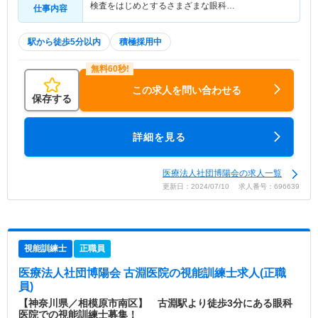
検査をはじめとするさまざまな眼科…
仕事内容
駅から徒歩5分以内
積極採用中
この求人を問い合わせる
保存する
詳細を見る
医療法人社団博陽会の求人一覧
更新日：2024/07/10 求人番号：696639
視能訓練士
正職員
医療法人社団博陽会 古淵医院
の視能訓練士求人(正職
員)
【神奈川県／相模原市南区】 古淵駅より徒歩3分にある眼科
医院での視能訓練士募集！