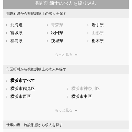
視能訓練士の求人を絞り込む
都道府県から視能訓練士の求人を探す
北海道
青森県
岩手県
宮城県
秋田県
山形県
福島県
茨城県
栃木県
群馬県
埼玉県
千葉県
もっと見る
東京都
神奈川県
新潟県
山梨県
長野県
富山県
市区町村から視能訓練士の求人を探す
石川県
福井県
岐阜県
静岡県
横浜市すべて
愛知県
三重県
滋賀県
横浜市鶴見区
京都府
横浜市神奈川区
大阪府
兵庫県
横浜市西区
奈良県
横浜市中区
和歌山県
鳥取県
横浜市南区
島根県
横浜市保土ケ谷区
岡山県
もっと見る
広島県
横浜市磯子区
山口県
横浜市金沢区
徳島県
香川県
横浜市港北区
愛媛県
横浜市戸塚区
高知県
仕事内容・施設形態から求人を探す
福岡県
横浜市港南区
佐賀県
横浜市旭区
長崎県