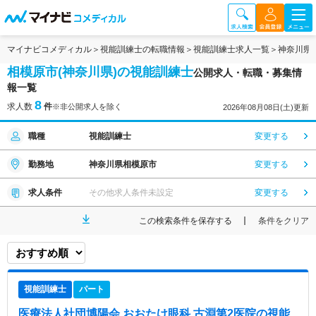
マイナビコメディカル
視能訓練士の転職情報
視能訓練士求人一覧
神奈川県
相模原市(神奈川県)の視能訓練士
公開求人・転職・募集情
報一覧
8
求人数
件
※非公開求人を除く
2026年08月08日(土)更新
職種
視能訓練士
変更する
勤務地
神奈川県相模原市
変更する
求人条件
その他求人条件未設定
変更する
この検索条件を保存する
条件をクリア
視能訓練士
パート
医療法人社団博陽会 おおたけ眼科 古淵第2医院
の視能