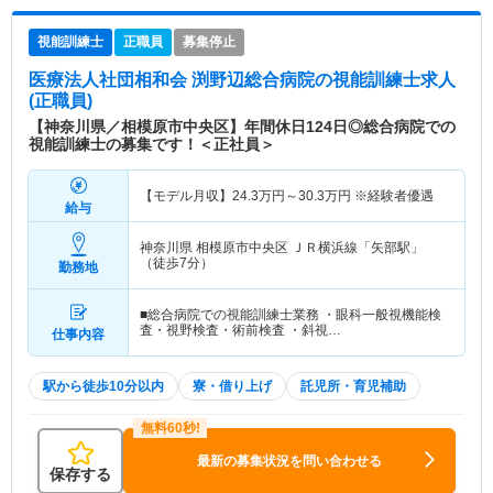
視能訓練士
正職員
募集停止
医療法人社団相和会 渕野辺総合病院
の視能訓練士求人
(正職員)
【神奈川県／相模原市中央区】年間休日124日◎総合病院での
視能訓練士の募集です！＜正社員＞
【モデル月収】
24.3
万円～
30.3
万円
※経験者優遇
給与
神奈川県 相模原市中央区
ＪＲ横浜線「矢部駅」
（徒歩7分）
勤務地
■総合病院での視能訓練士業務 ・眼科一般視機能検
査・視野検査・術前検査 ・斜視…
仕事内容
駅から徒歩10分以内
寮・借り上げ
託児所・育児補助
最新の募集状況を問い合わせる
保存する