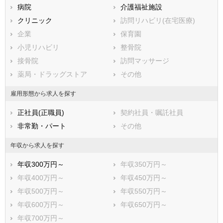
熊本県
横浜市緑区
病院
大分県
横浜市瀬谷区
介護福祉施設
宮崎県
鹿児島県
横浜市栄区
クリニック
沖縄県
横浜市泉区
訪問リハビリ(在宅医療)
横浜市青葉区
企業
横浜市都筑区
保育園
川崎市すべて
小児リハビリ
整骨院
川崎市川崎区
接骨院
川崎市幸区
訪問マッサージ
川崎市中原区
薬局・ドラッグストア
川崎市高津区
その他
川崎市多摩区
川崎市宮前区
雇用形態から求人を探す
川崎市麻生区
正社員(正職員)
契約社員・嘱託社員
相模原市すべて
非常勤・パート
その他
相模原市緑区
相模原市中央区
相模原市南区
年収から求人を探す
市部
年収300万円～
年収350万円～
横須賀市
平塚市
年収400万円～
年収450万円～
鎌倉市
藤沢市
年収500万円～
年収550万円～
小田原市
茅ヶ崎市
年収600万円～
年収650万円～
逗子市
三浦市
年収700万円～
秦野市
厚木市