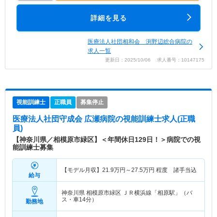
詳細を見る
医療法人社団相和会 渕野辺総合病院の
求人一覧
更新日：2025/10/06 求人番号：10147175
視能訓練士
正職員
募集停止
医療法人社団守成会 広瀬病院
の視能訓練士求人(正職
員)
【神奈川県／相模原市緑区】＜年間休日129日！＞病院での視
能訓練士募集
【モデル月収】
21.9
万円～
27.5
万円
程度 諸手当込
給与
神奈川県 相模原市緑区
ＪＲ横浜線「相原駅」（バ
ス・車14分）
勤務地