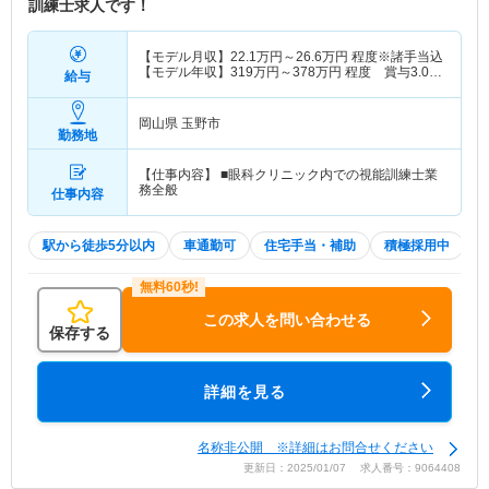
訓練士求人です！
【モデル月収】
22.1
万円～
26.6
万円
程度※諸手当込
【モデル年収】
319
万円～
378
万円
程度 賞与3.0ヵ
給与
月の場合
岡山県 玉野市
勤務地
【仕事内容】 ■眼科クリニック内での視能訓練士業
務全般
仕事内容
駅から徒歩5分以内
車通勤可
住宅手当・補助
積極採用中
この求人を問い合わせる
保存する
詳細を見る
名称非公開 ※詳細はお問合せください
更新日：2025/01/07 求人番号：9064408