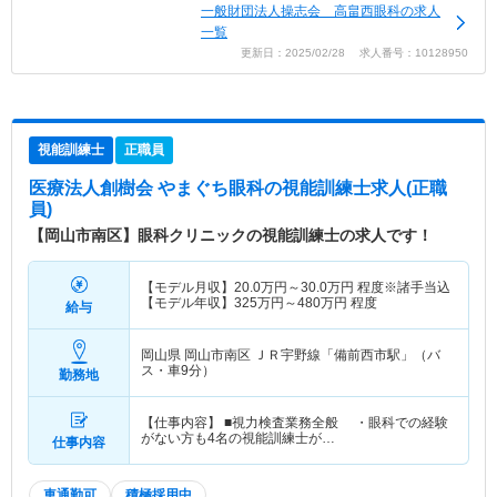
一般財団法人操志会 高畠西眼科の求人
一覧
更新日：2025/02/28 求人番号：10128950
視能訓練士
正職員
医療法人創樹会 やまぐち眼科
の視能訓練士求人(正職
員)
【岡山市南区】眼科クリニックの視能訓練士の求人です！
【モデル月収】
20.0
万円～
30.0
万円
程度※諸手当込
【モデル年収】
325
万円～
480
万円
程度
給与
岡山県 岡山市南区
ＪＲ宇野線「備前西市駅」（バ
ス・車9分）
勤務地
【仕事内容】 ■視力検査業務全般 ・眼科での経験
がない方も4名の視能訓練士が…
仕事内容
車通勤可
積極採用中