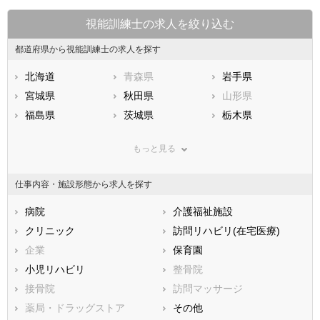
視能訓練士の求人を絞り込む
都道府県から視能訓練士の求人を探す
北海道
青森県
岩手県
宮城県
秋田県
山形県
福島県
茨城県
栃木県
群馬県
埼玉県
千葉県
もっと見る
東京都
神奈川県
新潟県
山梨県
長野県
富山県
仕事内容・施設形態から求人を探す
石川県
福井県
岐阜県
静岡県
病院
愛知県
介護福祉施設
三重県
滋賀県
クリニック
京都府
訪問リハビリ(在宅医療)
大阪府
兵庫県
企業
奈良県
保育園
和歌山県
鳥取県
小児リハビリ
島根県
整骨院
岡山県
広島県
接骨院
山口県
訪問マッサージ
徳島県
香川県
薬局・ドラッグストア
愛媛県
その他
高知県