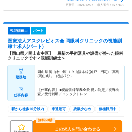
更新日：2024/12/26 求人番号：9777629
視能訓練士
パート
医療法人アスクレピオス会 岡眼科クリニック
の視能訓
練士求人(パート)
【岡山県／岡山市中区】 最新の手術器具や設備が整った眼科
クリニックです＜視能訓練士＞
岡山県 岡山市中区
ＪＲ山陽本線(神戸－門司)「高島
(岡山)駅」（徒歩7分）
勤務地
【仕事内容】 ■視能訓練業務全般 視力測定／視野検
査／受付補助／コンタクトレン…
仕事内容
駅から徒歩10分以内
車通勤可
残業少なめ
積極採用中
この求人を問い合わせる