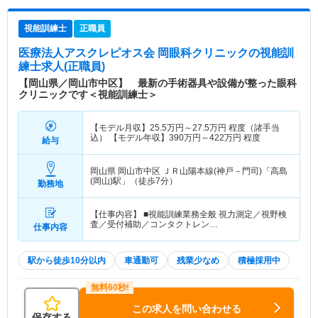
視能訓練士
正職員
医療法人アスクレピオス会 岡眼科クリニック
の視能訓
練士求人(正職員)
【岡山県／岡山市中区】 最新の手術器具や設備が整った眼科
クリニックです＜視能訓練士＞
【モデル月収】
25.5
万円～
27.5
万円
程度（諸手当
込） 【モデル年収】
390
万円～
422
万円
程度
給与
岡山県 岡山市中区
ＪＲ山陽本線(神戸－門司)「高島
(岡山)駅」（徒歩7分）
勤務地
【仕事内容】 ■視能訓練業務全般 視力測定／視野検
査／受付補助／コンタクトレン…
仕事内容
駅から徒歩10分以内
車通勤可
残業少なめ
積極採用中
この求人を問い合わせる
保存する