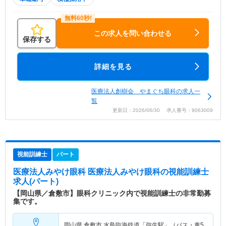
この求人を問い合わせる
保存する
詳細を見る
医療法人創樹会 やまぐち眼科の求人一
覧
更新日：2026/06/30 求人番号：9063009
視能訓練士
パート
医療法人みやけ眼科 医療法人みやけ眼科
の視能訓練士
求人(パート)
【岡山県／倉敷市】眼科クリニック内で視能訓練士の非常勤募
集です。
岡山県 倉敷市
水島臨海鉄道「弥生駅」（バス・車5