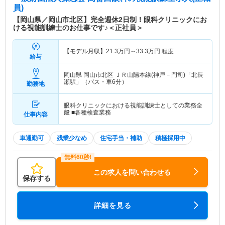
員)
【岡山県／岡山市北区】完全週休2日制！眼科クリニックにお
ける視能訓練士のお仕事です♪＜正社員＞
【モデル月収】
21.3
万円～
33.3
万円
程度
給与
岡山県 岡山市北区
ＪＲ山陽本線(神戸－門司)「北長
瀬駅」（バス・車6分）
勤務地
眼科クリニックにおける視能訓練士としての業務全
般 ■各種検査業務
仕事内容
車通勤可
残業少なめ
住宅手当・補助
積極採用中
この求人を問い合わせる
保存する
詳細を見る