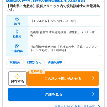
医療法人みやけ眼科
の視能訓練士求人(正職員)
【岡山県／倉敷市】眼科クリニック内で視能訓練士の常勤募集
です。
【モデル月収】
22.0
万円～
23.0
万円
給与
岡山県 倉敷市
水島臨海鉄道「弥生駅」（バス・車5
分）
勤務地
視能訓練士業務全般 【視機能検査、眼鏡・コンタク
トレンズ処方、矯正訓練等】 …
仕事内容
車通勤可
残業少なめ
積極採用中
この求人を問い合わせる
保存する
詳細を見る
医療法人みやけ眼科の求人一覧