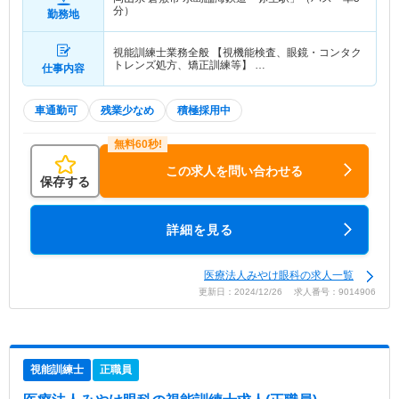
分）
勤務地
視能訓練士業務全般 【視機能検査、眼鏡・コンタク
トレンズ処方、矯正訓練等】 …
仕事内容
車通勤可
残業少なめ
積極採用中
この求人を問い合わせる
保存する
詳細を見る
医療法人みやけ眼科の求人一覧
更新日：2024/12/26 求人番号：9014906
視能訓練士
正職員