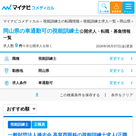
マイナビコメディカル
視能訓練士の転職情報
視能訓練士求人一覧
岡山県
岡山県の車通勤可の視能訓練士
公開求人・転職・募集情報
一覧
9
求人数
件
※非公開求人を除く
2026年08月07日(金)更新
職種
視能訓練士
変更する
勤務地
岡山県
変更する
求人条件
車通勤可
変更する
この検索条件を保存する
条件をクリア
視能訓練士
正職員
一般財団法人操志会 高畠西眼科
の視能訓練士求人(正職