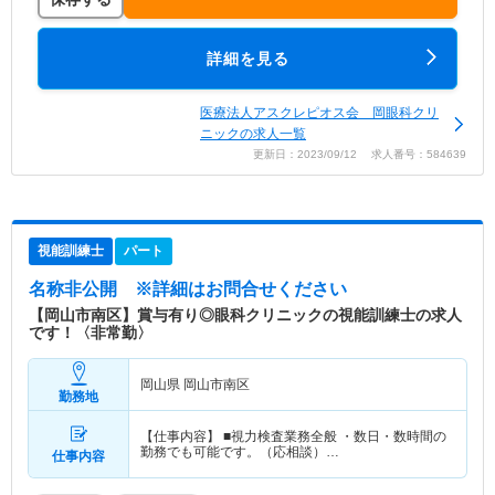
詳細を見る
医療法人アスクレピオス会 岡眼科クリ
ニックの求人一覧
更新日：2023/09/12 求人番号：584639
視能訓練士
パート
名称非公開
※詳細はお問合せください
【岡山市南区】賞与有り◎眼科クリニックの視能訓練士の求人
です！〈非常勤〉
岡山県 岡山市南区
勤務地
【仕事内容】 ■視力検査業務全般 ・数日・数時間の
勤務でも可能です。（応相談）…
仕事内容