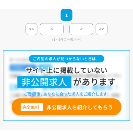
1
<<
<
>
>>
（1～9件目を表示中）