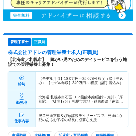
管理栄養士
正職員
株式会社アドレ
の管理栄養士求人(正職員)
【北海道／札幌市】 障がい児のためのデイサービスを行う施
設での管理栄養士募集！
【モデル月収】
18.0
万円～
25.0
万円
程度（諸手当込
み） 【モデル年収】
340
万円～
程度（諸手当込み）
給与
北海道 札幌市白石区
ＪＲ函館本線(函館－旭川)「厚
別駅」（徒歩17分）札幌市営地下鉄東西線「南郷１
勤務地
８丁目駅」（徒歩15分） 他
児童発達支援及び放課後デイサービスで、発達に心
配のあるお子様の成長に必要な支援…
仕事内容
車通勤可
未経験OK
託児所・育児補助
積極採用中