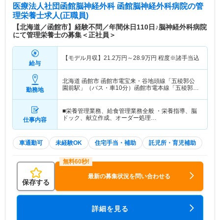
医療法人社団函館脳神経外科 函館脳神経外科病院
の管
理栄養士求人(正職員)
【北海道／函館市】経験不問／年間休日110日♪脳神経外科病院
にて管理栄養士の募集＜正社員＞
【モデル月収】
21.2
万円～
28.9
万円
程度※諸手当込
給与
北海道 函館市
函館市電宝来・谷地頭線「五稜郭公
園前駅」（バス・車10分）函館市電本線「五稜郭公
勤務地
園前駅」（バス・車10分）
■栄養管理業務、給食管理業務全般 ・栄養指導、脳
ドック、献立作成、オーダー処理…
仕事内容
車通勤可
未経験OK
住宅手当・補助
託児所・育児補助
最新の募集状況を問い合わせる
保存する
詳細を見る