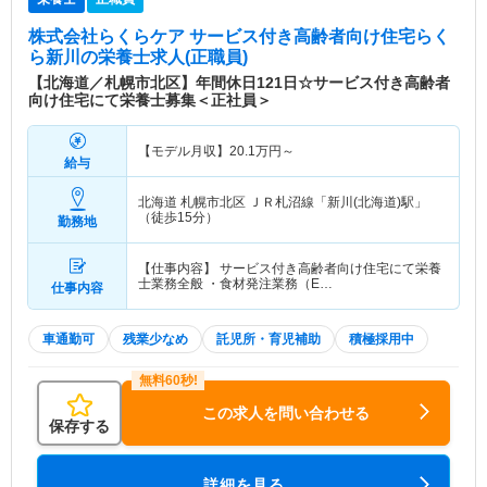
株式会社らくらケア サービス付き高齢者向け住宅らく
ら新川
の栄養士求人(正職員)
【北海道／札幌市北区】年間休日121日☆サービス付き高齢者
向け住宅にて栄養士募集＜正社員＞
【モデル月収】
20.1
万円～
給与
北海道 札幌市北区
ＪＲ札沼線「新川(北海道)駅」
（徒歩15分）
勤務地
【仕事内容】 サービス付き高齢者向け住宅にて栄養
士業務全般 ・食材発注業務（E…
仕事内容
車通勤可
残業少なめ
託児所・育児補助
積極採用中
この求人を問い合わせる
保存する
詳細を見る