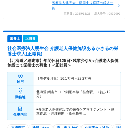
医療法人北光会 朝里中央病院の求人一
覧
更新日：2025/12/23 求人番号：9836999
栄養士
正職員
社会医療法人明生会 介護老人保健施設あるかさる
の栄
養士求人(正職員)
【北海道／網走市】年間休日125日×残業少なめ♪介護老人保健
施設にて栄養士の募集！＜正社員＞
【モデル月収】
16.1
万円～
22.2
万円
給与
北海道 網走市
ＪＲ釧網本線「桂台駅」（徒歩12
分）
勤務地
■介護老人保健施設での栄養ケアマネジメント ・献
立作成 ・調理補助 ・衛生指導…
仕事内容