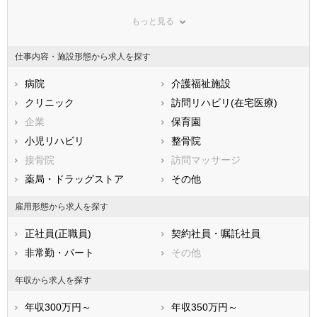
群馬県
埼玉県
千葉県
もっと見る
東京都
神奈川県
新潟県
山梨県
長野県
富山県
仕事内容・施設形態から求人を探す
石川県
福井県
岐阜県
静岡県
病院
愛知県
介護福祉施設
三重県
滋賀県
クリニック
京都府
訪問リハビリ(在宅医療)
大阪府
兵庫県
企業
奈良県
保育園
和歌山県
鳥取県
小児リハビリ
島根県
整骨院
岡山県
広島県
接骨院
山口県
訪問マッサージ
徳島県
香川県
薬局・ドラッグストア
愛媛県
その他
高知県
福岡県
佐賀県
長崎県
雇用形態から求人を探す
熊本県
大分県
宮崎県
正社員(正職員)
契約社員・嘱託社員
鹿児島県
沖縄県
非常勤・パート
その他
年収から求人を探す
年収300万円～
年収350万円～