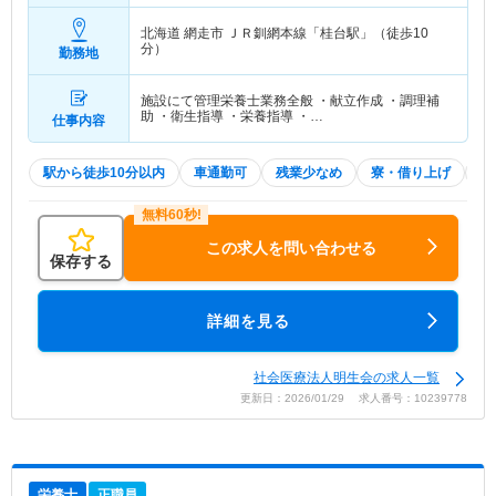
北海道 網走市
ＪＲ釧網本線「桂台駅」（徒歩10
分）
勤務地
施設にて管理栄養士業務全般 ・献立作成 ・調理補
助 ・衛生指導 ・栄養指導 ・…
仕事内容
駅から徒歩10分以内
車通勤可
残業少なめ
寮・借り上げ
住
この求人を問い合わせる
保存する
詳細を見る
社会医療法人明生会の求人一覧
更新日：2026/01/29 求人番号：10239778
栄養士
正職員