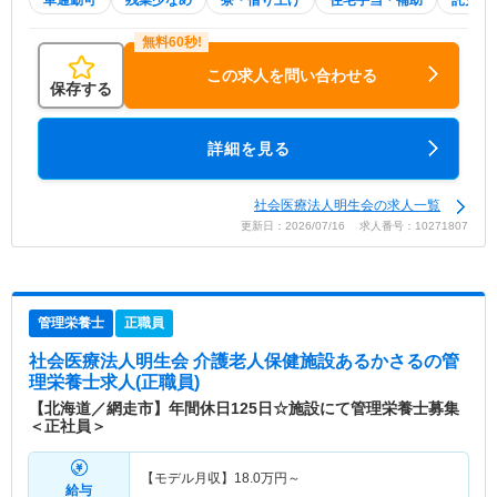
車通勤可
残業少なめ
寮・借り上げ
住宅手当・補助
託児所
この求人を問い合わせる
保存する
詳細を見る
社会医療法人明生会の求人一覧
更新日：2026/07/16 求人番号：10271807
管理栄養士
正職員
社会医療法人明生会 介護老人保健施設あるかさる
の管
理栄養士求人(正職員)
【北海道／網走市】年間休日125日☆施設にて管理栄養士募集
＜正社員＞
【モデル月収】
18.0
万円～
給与