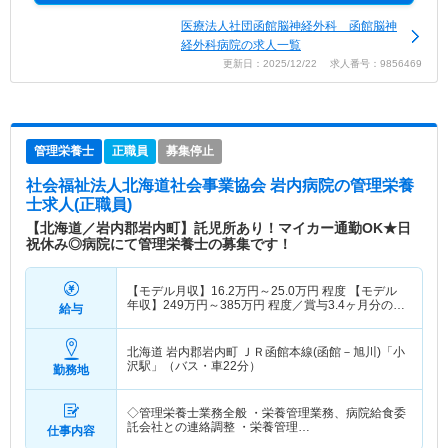
医療法人社団函館脳神経外科 函館脳神
経外科病院の求人一覧
更新日：2025/12/22 求人番号：9856469
管理栄養士
正職員
募集停止
社会福祉法人北海道社会事業協会 岩内病院
の管理栄養
士求人(正職員)
【北海道／岩内郡岩内町】託児所あり！マイカー通勤OK★日
祝休み◎病院にて管理栄養士の募集です！
【モデル月収】
16.2
万円～
25.0
万円
程度 【モデル
年収】
249
万円～
385
万円
程度／賞与3.4ヶ月分の場
給与
合
北海道 岩内郡岩内町
ＪＲ函館本線(函館－旭川)「小
沢駅」（バス・車22分）
勤務地
◇管理栄養士業務全般 ・栄養管理業務、病院給食委
託会社との連絡調整 ・栄養管理…
仕事内容