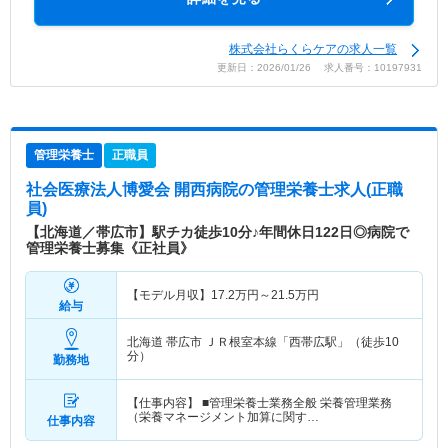
株式会社らくらケアの求人一覧
更新日：2026/01/26 求人番号：10197931
管理栄養士
正職員
社会医療法人博愛会 開西病院
の管理栄養士求人(正職
員)
【北海道／帯広市】駅チカ徒歩10分♪年間休日122日◎病院で
管理栄養士募集《正社員》
【モデル月収】
17.2
万円～
21.5
万円
給与
北海道 帯広市
ＪＲ根室本線「西帯広駅」（徒歩10
分）
勤務地
【仕事内容】 ■管理栄養士業務全般 栄養管理業務
（栄養マネージメント加算に関す…
仕事内容