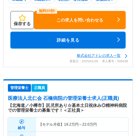
この求人を問い合わせる
保存する
詳細を見る
株式会社アドレの求人一覧
更新日：2025/01/28 求人番号：508038
管理栄養士
正職員
医療法人北仁会 石橋病院
の管理栄養士求人(正職員)
【北海道／小樽市】託児所あり☆基本土日祝休み◎精神科病院
での管理栄養士の募集です！＜正社員＞
【モデル月収】
19.2
万円～
22.0
万円
給与