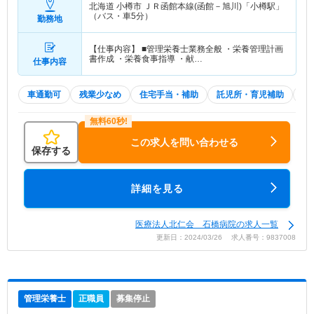
北海道 小樽市
ＪＲ函館本線(函館－旭川)「小樽駅」
（バス・車5分）
勤務地
【仕事内容】 ■管理栄養士業務全般 ・栄養管理計画
書作成 ・栄養食事指導 ・献…
仕事内容
車通勤可
残業少なめ
住宅手当・補助
託児所・育児補助
土
この求人を問い合わせる
保存する
詳細を見る
医療法人北仁会 石橋病院の求人一覧
更新日：2024/03/26 求人番号：9837008
管理栄養士
正職員
募集停止