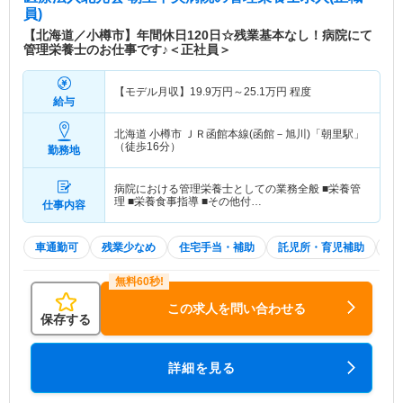
員)
【北海道／小樽市】年間休日120日☆残業基本なし！病院にて
管理栄養士のお仕事です♪＜正社員＞
【モデル月収】
19.9
万円～
25.1
万円
程度
給与
北海道 小樽市
ＪＲ函館本線(函館－旭川)「朝里駅」
（徒歩16分）
勤務地
病院における管理栄養士としての業務全般 ■栄養管
理 ■栄養食事指導 ■その他付…
仕事内容
車通勤可
残業少なめ
住宅手当・補助
託児所・育児補助
土
この求人を問い合わせる
保存する
詳細を見る