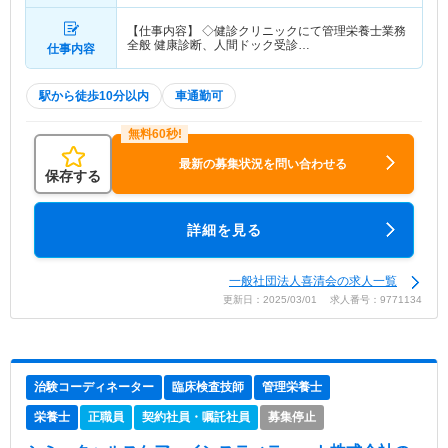
【仕事内容】 ◇健診クリニックにて管理栄養士業務
全般 健康診断、人間ドック受診…
仕事内容
駅から徒歩10分以内
車通勤可
最新の募集状況を問い合わせる
保存する
詳細を見る
一般社団法人喜清会の求人一覧
更新日：2025/03/01 求人番号：9771134
治験コーディネーター
臨床検査技師
管理栄養士
栄養士
正職員
契約社員・嘱託社員
募集停止