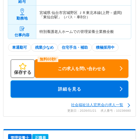
給与
宮城県 仙台市宮城野区
ＪＲ東北本線(上野－盛岡)
「東仙台駅」（バス・車8分）
勤務地
特別養護老人ホームでの管理栄養士業務全般
仕事内容
車通勤可
残業少なめ
住宅手当・補助
積極採用中
この求人を問い合わせる
保存する
詳細を見る
社会福祉法人宏恵会の求人一覧
更新日：2026/01/21 求人番号：10236680
管理栄養士
正職員