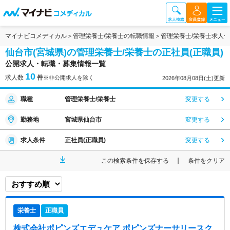
マイナビコメディカル
管理栄養士/栄養士の転職情報
管理栄養士/栄養士求人
仙台市(宮城県)の管理栄養士/栄養士の正社員(正職員)
公開求人・転職・募集情報一覧
10
求人数
件
※非公開求人を除く
2026年08月08日(土)更新
職種
管理栄養士/栄養士
変更する
勤務地
宮城県仙台市
変更する
求人条件
正社員(正職員)
変更する
この検索条件を保存する
条件をクリア
栄養士
正職員
株式会社ポピンズエデュケア ポピンズナーサリースク