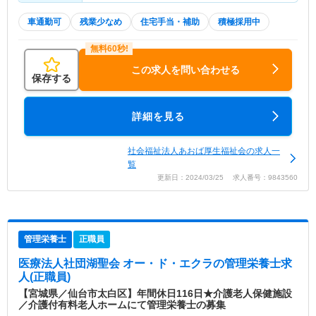
車通勤可
残業少なめ
住宅手当・補助
積極採用中
この求人を問い合わせる
保存する
詳細を見る
社会福祉法人あおば厚生福祉会の求人一
覧
更新日：2024/03/25 求人番号：9843560
管理栄養士
正職員
医療法人社団湖聖会 オー・ド・エクラ
の管理栄養士求
人(正職員)
【宮城県／仙台市太白区】年間休日116日★介護老人保健施設
／介護付有料老人ホームにて管理栄養士の募集