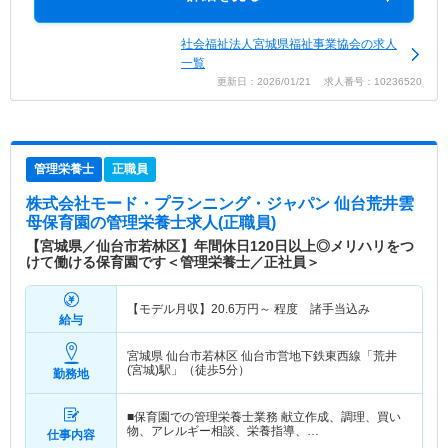
社会福祉法人宮城県福祉事業協会の求人
一覧
更新日：2026/01/21 求人番号：10236520
管理栄養士
正職員
株式会社モード・プランニング・ジャパン 仙台荒井雲
母保育園
の管理栄養士求人(正職員)
【宮城県／仙台市若林区】年間休日120日以上◎メリハリをつ
けて働ける保育園です＜管理栄養士／正社員＞
【モデル月収】
20.6
万円～
程度 諸手当込み
給与
宮城県 仙台市若林区
仙台市営地下鉄東西線「荒井
(宮城)駅」（徒歩5分）
勤務地
■保育園での管理栄養士業務 献立作成、調理、買い
物、アレルギー相談、栄養指導、…
仕事内容