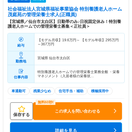
社会福祉法人宮城県福祉事業協会 特別養護老人ホーム
茂庭苑
の管理栄養士求人(正職員)
【宮城県／仙台市太白区】日勤帯のみ♪日祝固定休み！特別養
護老人ホームでの管理栄養士募集＜正社員＞
【モデル月収】
19.6
万円～
【モデル年収】
295
万円
～
367
万円
給与
宮城県 仙台市太白区
勤務地
特別養護老人ホームでの管理栄養士業務全般 ・栄養
マネジメント（入居者様の栄養状…
仕事内容
車通勤可
残業少なめ
住宅手当・補助
積極採用中
この求人を問い合わせる
保存する
詳細を見る