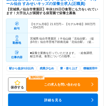
ール仙台 すみせいキッズ
の栄養士求人(正職員)
【宮城県／仙台市青葉区】年休125日◎食育にも力をいれてい
ます！大手法人が展開する保育園で栄養士募集
【モデル月収】
21.9
万円～
【モデル年収】
300
万円
～
354
万円
給与
宮城県 仙台市青葉区
ＪＲ仙山線「北仙台駅」（徒
歩5分）仙台市営地下鉄南北線「北仙台駅」（徒歩5
勤務地
分）
■栄養士業務を行っていただきます。 ・給食調理、
献立作成、食育についての指導、…
仕事内容
駅から徒歩5分以内
残業少なめ
寮・借り上げ
積極採用中
この求人を問い合わせる
保存する
詳細を見る