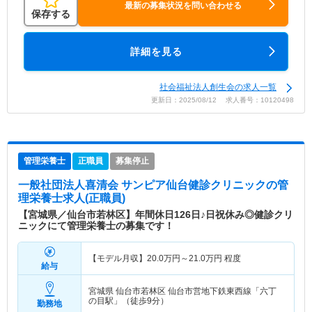
最新の募集状況を問い合わせる
保存する
詳細を見る
社会福祉法人創生会の求人一覧
更新日：2025/08/12 求人番号：10120498
管理栄養士
正職員
募集停止
一般社団法人喜清会 サンピア仙台健診クリニック
の管
理栄養士求人(正職員)
【宮城県／仙台市若林区】年間休日126日♪日祝休み◎健診クリ
ニックにて管理栄養士の募集です！
【モデル月収】
20.0
万円～
21.0
万円
程度
給与
宮城県 仙台市若林区
仙台市営地下鉄東西線「六丁
の目駅」（徒歩9分）
勤務地