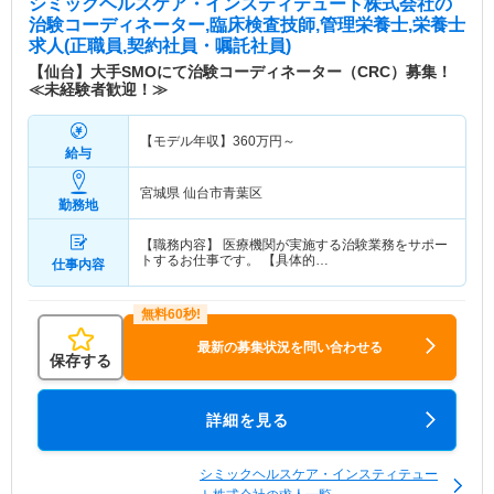
シミックヘルスケア・インスティテュート株式会社
の
治験コーディネーター,臨床検査技師,管理栄養士,栄養士
求人(正職員,契約社員・嘱託社員)
【仙台】大手SMOにて治験コーディネーター（CRC）募集！
≪未経験者歓迎！≫
【モデル年収】
360
万円～
給与
宮城県 仙台市青葉区
勤務地
【職務内容】 医療機関が実施する治験業務をサポー
トするお仕事です。 【具体的…
仕事内容
最新の募集状況を問い合わせる
保存する
詳細を見る
シミックヘルスケア・インスティテュー