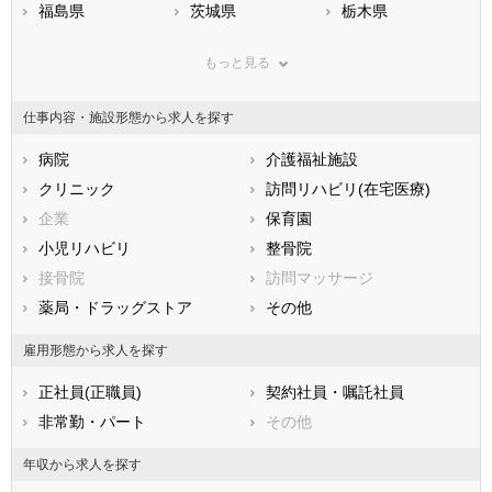
福島県
茨城県
栃木県
群馬県
埼玉県
千葉県
もっと見る
東京都
神奈川県
新潟県
山梨県
長野県
富山県
仕事内容・施設形態から求人を探す
石川県
福井県
岐阜県
静岡県
病院
愛知県
介護福祉施設
三重県
滋賀県
クリニック
京都府
訪問リハビリ(在宅医療)
大阪府
兵庫県
企業
奈良県
保育園
和歌山県
鳥取県
小児リハビリ
島根県
整骨院
岡山県
広島県
接骨院
山口県
訪問マッサージ
徳島県
香川県
薬局・ドラッグストア
愛媛県
その他
高知県
福岡県
佐賀県
長崎県
雇用形態から求人を探す
熊本県
大分県
宮崎県
正社員(正職員)
契約社員・嘱託社員
鹿児島県
沖縄県
非常勤・パート
その他
年収から求人を探す