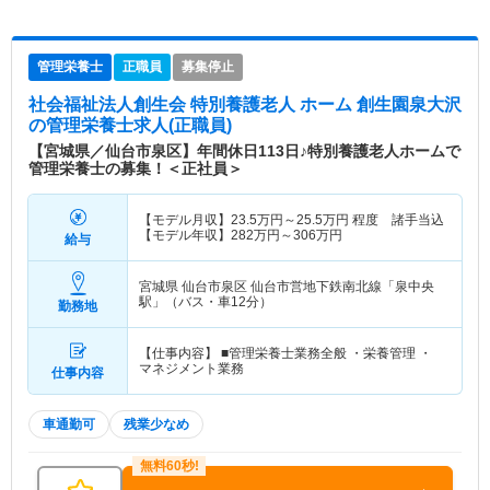
管理栄養士
正職員
募集停止
社会福祉法人創生会 特別養護老人 ホーム 創生園泉大沢
の管理栄養士求人(正職員)
【宮城県／仙台市泉区】年間休日113日♪特別養護老人ホームで
管理栄養士の募集！＜正社員＞
【モデル月収】
23.5
万円～
25.5
万円
程度 諸手当込
【モデル年収】
282
万円～
306
万円
給与
宮城県 仙台市泉区
仙台市営地下鉄南北線「泉中央
駅」（バス・車12分）
勤務地
【仕事内容】 ■管理栄養士業務全般 ・栄養管理 ・
マネジメント業務
仕事内容
車通勤可
残業少なめ