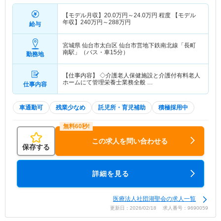
【モデル月収】
20.0
万円～
24.0
万円
程度 【モデル
年収】
240
万円～
288
万円
給与
宮城県 仙台市太白区
仙台市営地下鉄南北線「長町
南駅」（バス・車15分）
勤務地
【仕事内容】 ◇介護老人保健施設と介護付有料老人
ホームにて管理栄養士業務全般 …
仕事内容
車通勤可
残業少なめ
託児所・育児補助
積極採用中
この求人を問い合わせる
保存する
詳細を見る
医療法人社団湖聖会の求人一覧
更新日：2026/02/18 求人番号：9690059