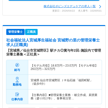
株式会社ポピンズエデュケアの求人一覧
更新日：2026/04/22 求人番号：10200531
管理栄養士
正職員
社会福祉法人宮城厚生福祉会 宮城野の里
の管理栄養士
求人(正職員)
【宮城県／仙台市宮城野区】駅チカ◎賞与年2回♪施設内で管理
栄養士募集＜正社員＞
【モデル月収】
18.8
万円～
23.0
万円
【モデル年収】
263
万円～
323
万円
給与
宮城県 仙台市宮城野区
ＪＲ仙石線「福田町駅」
（徒歩4分）
勤務地
【仕事内容】 ■管理栄養士業務 ・献立作成、厨房業
務（盛り付け等）、食事発注管…
仕事内容