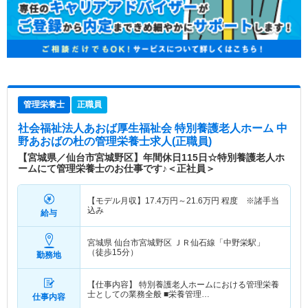
管理栄養士
正職員
社会福祉法人あおば厚生福祉会 特別養護老人ホーム 中
野あおばの杜
の管理栄養士求人(正職員)
【宮城県／仙台市宮城野区】年間休日115日☆特別養護老人ホ
ームにて管理栄養士のお仕事です♪＜正社員＞
【モデル月収】
17.4
万円～
21.6
万円
程度 ※諸手当
込み
給与
宮城県 仙台市宮城野区
ＪＲ仙石線「中野栄駅」
（徒歩15分）
勤務地
【仕事内容】 特別養護老人ホームにおける管理栄養
士としての業務全般 ■栄養管理…
仕事内容