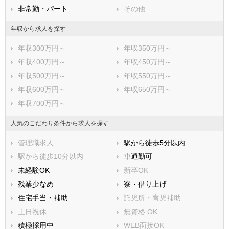
非常勤・パート
その他
遠田郡涌谷町
遠田郡美里町
牡鹿郡女川町
本吉郡南三陸町
年収から求人を探す
年収300万円～
年収350万円～
年収400万円～
年収450万円～
年収500万円～
年収550万円～
年収600万円～
年収650万円～
年収700万円～
人気のこだわり条件から求人を探す
管理職求人
駅から徒歩5分以内
駅から徒歩10分以内
車通勤可
未経験OK
新卒OK
残業少なめ
寮・借り上げ
住宅手当・補助
託児所・育児補助
土日祝休
無資格 OK
積極採用中
WEB面接OK