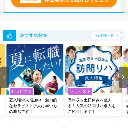
無料転職支援サービス
にお申し込みいただくと、ご希望条件をヒアリン
グした上で求人をご提案いたします。
ご希望条件がまだ定まっていない方は
人気の希望条件をピックアップし
た求人特集
をぜひご活用ください。
転職支援の他、情報収集や募集状況の確認も、お気軽にご相談くださ
い。
おすすめ特集
求人特集一覧
セラピスト
セラピスト
夏入職求人増加中！魅力的
高年収＆土日休みを狙え
なセラピスト求人は早いも
る！人気の訪問リハ求人を
の勝ちです！
ご紹介します！