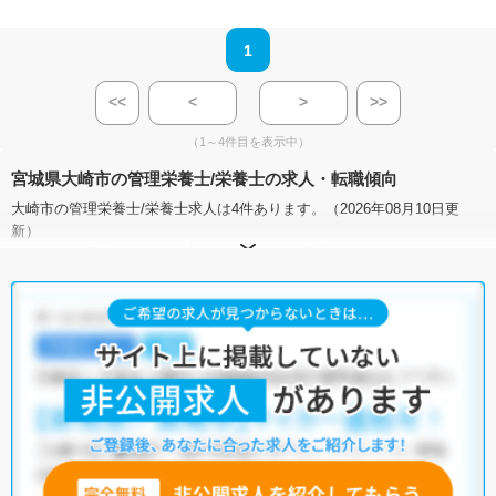
1
<<
<
>
>>
（1～4件目を表示中）
宮城県大崎市の管理栄養士/栄養士の求人・転職傾向
大崎市の管理栄養士/栄養士求人は4件あります。（2026年08月10日更
新）
サイト上に掲載されている求人の他に、
非公開求人
もございます。
無料
転職支援サービス
にお申し込みいただくと、全求人からご希望条件に合
う求人を提案させていただきます。
大崎市の管理栄養士/栄養士求人では以下のような条件が人気です。
・
積極採用中
・
残業少なめ
・
住宅手当・補助あり
・
正社員(正職員)
・
病院
・
介護福祉施設
他の条件でも人気の求人がございますので、「こだわり条件」から検索
いただくか、お気軽にお問い合わせください。
全国の管理栄養士/栄養士求人
から検索いただくことも可能です。