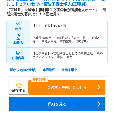
にこトピアいわで
の管理栄養士求人(正職員)
【宮城県／大崎市】福利厚生充実◎特別養護老人ホームにて管
理栄養士の募集です！＜正社員＞
【モデル月収】
19.5
万円～
給与
宮城県 大崎市
ＪＲ陸羽東線「岩出山駅」（徒歩5
分）ＪＲ陸羽東線「有備館駅」（徒歩8分）
勤務地
【仕事内容】 ■管理栄養士としての業務全般 ・栄養
ケアマネジメント業務 ・食数…
仕事内容
駅から徒歩5分以内
車通勤可
積極採用中
この求人を問い合わせる
保存する
詳細を見る