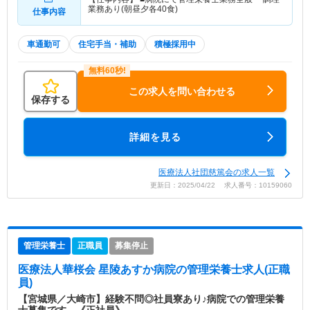
業務あり(朝昼夕各40食)
仕事内容
車通勤可
住宅手当・補助
積極採用中
この求人を問い合わせる
保存する
詳細を見る
医療法人社団慈篤会の求人一覧
更新日：2025/04/22 求人番号：10159060
管理栄養士
正職員
募集停止
医療法人華桜会 星陵あすか病院
の管理栄養士求人(正職
員)
【宮城県／大崎市】経験不問◎社員寮あり♪病院での管理栄養