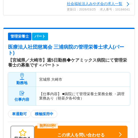
社会福祉法人みやぎ会の求人一覧
更新日：2026/03/25 求人番号：10194041
管理栄養士
パート
医療法人社団慈篤会 三浦病院
の管理栄養士求人(パー
ト)
【宮城県／大崎市】週5日勤務◆ケアミックス病院にて管理栄
養士の募集です＜パート＞
宮城県 大崎市
勤務地
【仕事内容】 ■病院にて管理栄養士業務全般 ・調理
業務あり（朝昼夕各40食）
仕事内容
車通勤可
積極採用中
この求人を問い合わせる