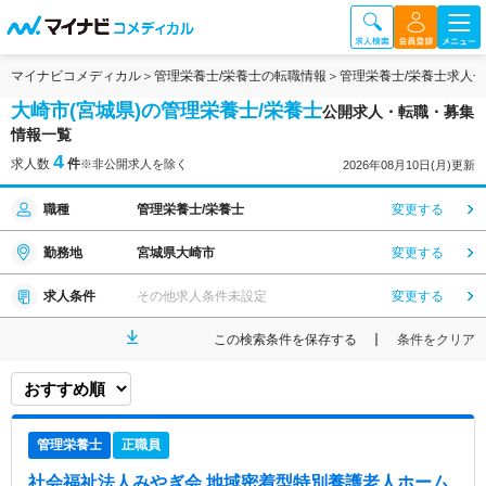
マイナビコメディカル
管理栄養士/栄養士の転職情報
管理栄養士/栄養士求人
大崎市(宮城県)の管理栄養士/栄養士
公開求人・転職・募集
情報一覧
4
求人数
件
※非公開求人を除く
2026年08月10日(月)更新
職種
管理栄養士/栄養士
変更する
勤務地
宮城県大崎市
変更する
求人条件
その他求人条件未設定
変更する
この検索条件を保存する
条件をクリア
管理栄養士
正職員
社会福祉法人みやぎ会 地域密着型特別養護老人ホーム