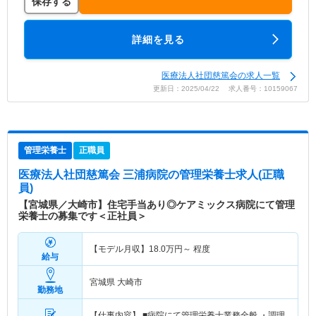
保存する
詳細を見る
医療法人社団慈篤会の求人一覧
更新日：2025/04/22 求人番号：10159067
管理栄養士
正職員
医療法人社団慈篤会 三浦病院
の管理栄養士求人(正職
員)
【宮城県／大崎市】住宅手当あり◎ケアミックス病院にて管理
栄養士の募集です＜正社員＞
【モデル月収】
18.0
万円～
程度
給与
宮城県 大崎市
勤務地
【仕事内容】 ■病院にて管理栄養士業務全般 ・調理