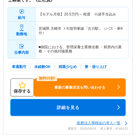
士募集です。《正社員》
【モデル月収】
20.5
万円～
程度 ※諸手当込み
給与
宮城県 大崎市
ＪＲ陸羽東線「古川駅」（バス・車9
分）
勤務地
■病院における、管理栄養士業務全般 ・厨房内の業
務 ・その他付随業務
仕事内容
車通勤可
未経験OK
残業少なめ
寮・借り上げ
最新の募集状況を問い合わせる
保存する
詳細を見る
医療法人華桜会の求人一覧
更新日：2025/09/03 求人番号：9740152