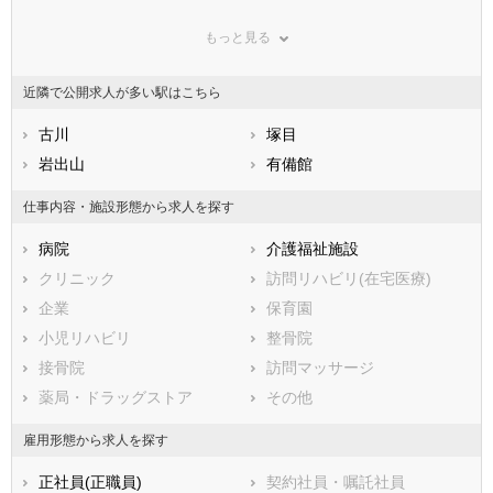
鳥取県
仙台市泉区
島根県
岡山県
もっと見る
広島県
市部
山口県
徳島県
香川県
石巻市
愛媛県
塩竈市
高知県
近隣で公開求人が多い駅はこちら
福岡県
気仙沼市
佐賀県
白石市
長崎県
熊本県
名取市
古川
大分県
角田市
塚目
宮崎県
鹿児島県
多賀城市
岩出山
沖縄県
岩沼市
有備館
登米市
栗原市
仕事内容・施設形態から求人を探す
東松島市
大崎市
病院
介護福祉施設
刈田郡蔵王町
富谷市
クリニック
訪問リハビリ(在宅医療)
刈田郡七ヶ宿町
柴田郡大河原町
企業
保育園
柴田郡村田町
柴田郡柴田町
小児リハビリ
整骨院
柴田郡川崎町
伊具郡丸森町
接骨院
訪問マッサージ
亘理郡亘理町
亘理郡山元町
薬局・ドラッグストア
その他
宮城郡松島町
宮城郡七ヶ浜町
宮城郡利府町
黒川郡大和町
雇用形態から求人を探す
黒川郡大郷町
黒川郡大衡村
正社員(正職員)
契約社員・嘱託社員
加美郡色麻町
加美郡加美町