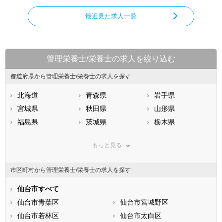
最近見た求人一覧
管理栄養士/栄養士の求人を絞り込む
都道府県から管理栄養士/栄養士の求人を探す
北海道
青森県
岩手県
宮城県
秋田県
山形県
福島県
茨城県
栃木県
群馬県
埼玉県
千葉県
もっと見る
東京都
神奈川県
新潟県
山梨県
長野県
富山県
市区町村から管理栄養士/栄養士の求人を探す
石川県
福井県
岐阜県
静岡県
仙台市すべて
愛知県
三重県
滋賀県
仙台市青葉区
京都府
仙台市宮城野区
大阪府
兵庫県
仙台市若林区
奈良県
仙台市太白区
和歌山県