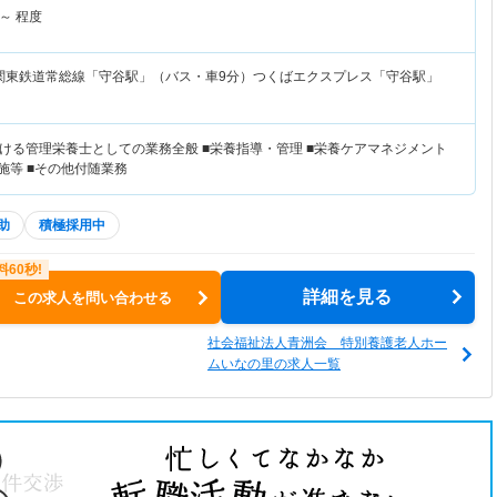
～
程度
関東鉄道常総線「守谷駅」（バス・車9分）つくばエクスプレス「守谷駅」
ける管理栄養士としての業務全般 ■栄養指導・管理 ■栄養ケアマネジメント
施等 ■その他付随業務
助
積極採用中
詳細を見る
この求人を問い合わせる
社会福祉法人青洲会 特別養護老人ホー
ムいなの里の求人一覧