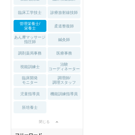
臨床工学技士
診療放射線技師
管理栄養士/
柔道整復師
栄養士
あん摩マッサージ
鍼灸師
指圧師
調剤薬局事務
医療事務
治験
視能訓練士
コーディネーター
臨床開発
調理師/
モニター
調理スタッフ
児童指導員
機能訓練指導員
胚培養士
閉じる