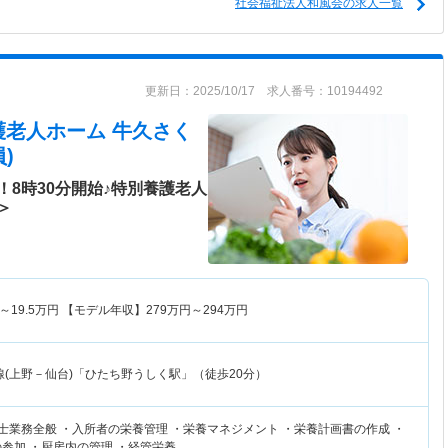
社会福祉法人和風会の求人一覧
更新日：2025/10/17 求人番号：10194492
護老人ホーム 牛久さく
)
8時30分開始♪特別養護老人
＞
～
19.5
万円
【モデル年収】
279
万円～
294
万円
線(上野－仙台)「ひたち野うしく駅」（徒歩20分）
士業務全般 ・入所者の栄養管理 ・栄養マネジメント ・栄養計画書の作成 ・
参加 ・厨房内の管理 ・経管栄養…