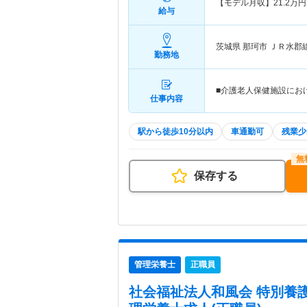
【モデル月収】
21.2
万円
給与
茨城県 那珂市
ＪＲ水郡
勤務地
■介護老人保健施設におけ
仕事内容
駅から徒歩10分以内
車通勤可
残業少
保存する
管理栄養士
正職員
社会福祉法人和風会 特別養