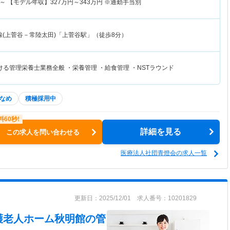
～
【モデル年収】
327
万円～
343
万円
※通勤手当別
線(上菅谷－常陸太田)「上菅谷駅」（徒歩8分）
る管理栄養士業務全般 ・栄養管理 ・給食管理 ・NSTラウンド
なめ
積極採用中
詳細を見る
この求人を問い合わせる
医療法人社団青燈会の求人一覧
更新日：2025/12/01 求人番号：10201829
護老人ホーム秋明館
の管