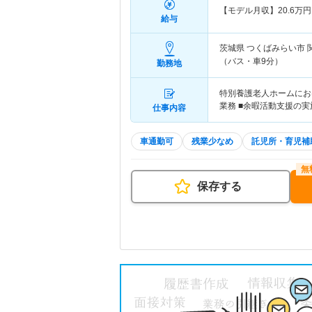
【モデル月収】
20.6
万円
給与
茨城県 つくばみらい市
（バス・車9分）
勤務地
特別養護老人ホームにお
業務 ■余暇活動支援の実
仕事内容
車通勤可
残業少なめ
託児所・育児補
保存する