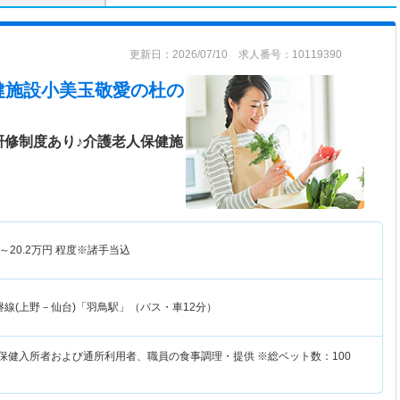
更新日：2026/07/10 求人番号：10119390
健施設小美玉敬愛の杜
の
研修制度あり♪介護老人保健施
～
20.2
万円
程度※諸手当込
磐線(上野－仙台)「羽鳥駅」（バス・車12分）
人保健入所者および通所利用者、職員の食事調理・提供 ※総ベット数：100