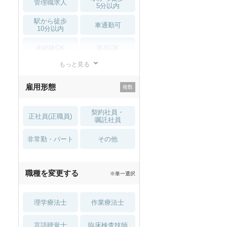
管理職求人
5分以内
駅から徒歩
車通勤可
10分以内
未経験OK
新卒OK
もっと見る
残業少なめ
寮・借り上げ
雇用形態
託児所・
住宅手当・補助
育児補助
契約社員・
正社員(正職員)
土日祝休
無資格 OK
嘱託社員
非常勤・パート
積極採用中
WEB面接OK
その他
2027年4月入職可
夏～秋入職可
職種を変更する
※単一選択
1月入職可
理学療法士
作業療法士
言語聴覚士
臨床検査技師