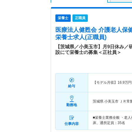
栄養士
正職員
医療法人健甦会 介護老人保
栄養士求人(正職員)
【茨城県／小美玉市】月9日休み／
設にて栄養士の募集＜正社員＞
【モデル月収】
16.9
万円
給与
茨城県 小美玉市
ＪＲ常
勤務地
■栄養士業務全般 ・老
床、通所定員：35名
仕事内容