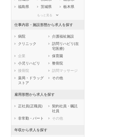
福島県
茨城県
栃木県
群馬県
埼玉県
千葉県
もっと見る
東京都
神奈川県
新潟県
仕事内容・施設形態から求人を探す
山梨県
長野県
富山県
石川県
福井県
岐阜県
病院
介護福祉施設
静岡県
愛知県
三重県
クリニック
訪問リハビリ(在
宅医療)
滋賀県
京都府
大阪府
企業
保育園
兵庫県
奈良県
和歌山県
小児リハビリ
整骨院
鳥取県
島根県
岡山県
接骨院
訪問マッサージ
広島県
山口県
徳島県
薬局・ドラッグ
その他
香川県
愛媛県
高知県
ストア
福岡県
佐賀県
長崎県
雇用形態から求人を探す
熊本県
大分県
宮崎県
鹿児島県
沖縄県
正社員(正職員)
契約社員・嘱託
社員
非常勤・パート
その他
年収から求人を探す