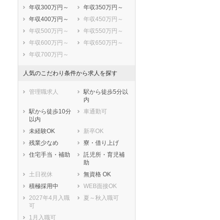
年収300万円～
年収350万円～
年収400万円～
年収450万円～
年収500万円～
年収550万円～
年収600万円～
年収650万円～
年収700万円～
人気のこだわり条件から求人を探す
管理職求人
駅から徒歩5分以
内
駅から徒歩10分
車通勤可
以内
未経験OK
新卒OK
残業少なめ
寮・借り上げ
住宅手当・補助
託児所・育児補
助
土日祝休
無資格 OK
積極採用中
WEB面接OK
2027年4月入職
夏～秋入職可
可
1月入職可