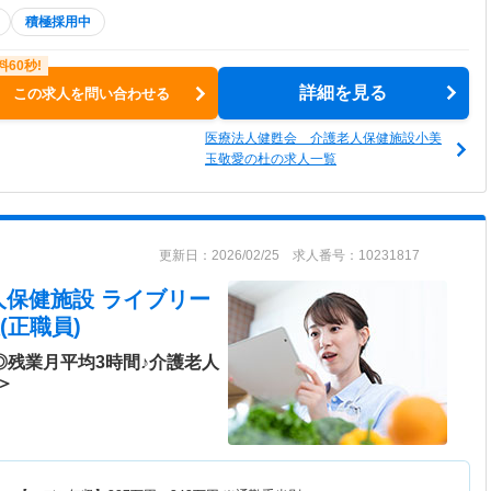
積極採用中
詳細を見る
この求人を問い合わせる
医療法人健甦会 介護老人保健施設小美
玉敬愛の杜の求人一覧
更新日：2026/02/25 求人番号：10231817
人保健施設 ライブリー
(正職員)
◎残業月平均3時間♪介護老人
＞