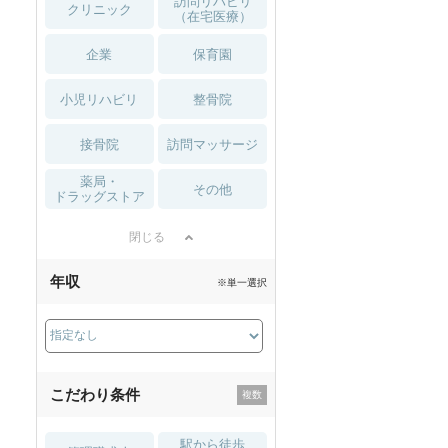
訪問リハビリ
クリニック
（在宅医療）
企業
保育園
小児リハビリ
整骨院
接骨院
訪問マッサージ
薬局・
その他
ドラッグストア
閉じる
年収
※単一選択
こだわり条件
駅から徒歩