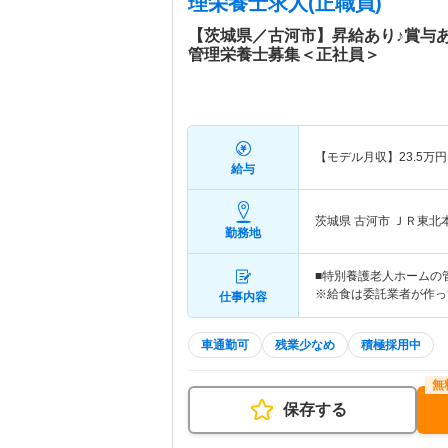
理栄養士求人(正職員)
【茨城県／古河市】昇給あり♪賞与
管理栄養士募集＜正社員＞
【モデル月収】
23.5
万円
給与
茨城県 古河市
ＪＲ東北
勤務地
■特別養護老人ホームの
※給食は委託業者が作っ
仕事内容
車通勤可
残業少なめ
積極採用中
保存する