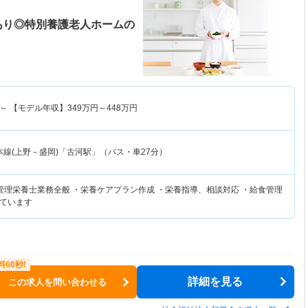
あり◎特別養護老人ホームの
～
【モデル年収】
349
万円～
448
万円
本線(上野－盛岡)「古河駅」（バス・車27分）
管理栄養士業務全般 ・栄養ケアプラン作成 ・栄養指導、相談対応 ・給食管理
ています
詳細を見る
この求人を問い合わせる