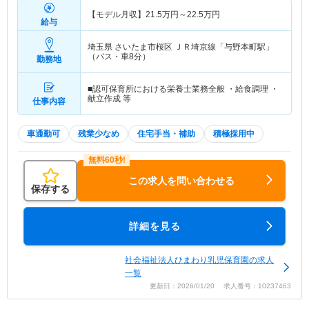
【モデル月収】
21.5
万円～
22.5
万円
給与
埼玉県 さいたま市桜区
ＪＲ埼京線「与野本町駅」
（バス・車8分）
勤務地
■認可保育所における栄養士業務全般 ・給食調理 ・
献立作成 等
仕事内容
車通勤可
残業少なめ
住宅手当・補助
積極採用中
この求人を問い合わせる
保存する
詳細を見る
社会福祉法人ひまわり乳児保育園の求人
一覧
更新日：2026/01/20 求人番号：10237463