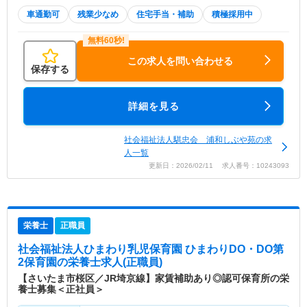
車通勤可
残業少なめ
住宅手当・補助
積極採用中
この求人を問い合わせる
保存する
詳細を見る
社会福祉法人騏忠会 浦和しぶや苑の求
人一覧
更新日：2026/02/11 求人番号：10243093
栄養士
正職員
社会福祉法人ひまわり乳児保育園 ひまわりDO・DO第
2保育園
の栄養士求人(正職員)
【さいたま市桜区／JR埼京線】家賃補助あり◎認可保育所の栄
養士募集＜正社員＞