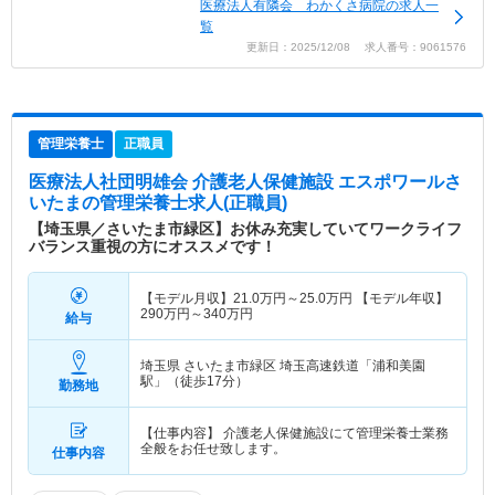
医療法人有隣会 わかくさ病院の求人一
覧
更新日：2025/12/08 求人番号：9061576
管理栄養士
正職員
医療法人社団明雄会 介護老人保健施設 エスポワールさ
いたま
の管理栄養士求人(正職員)
【埼玉県／さいたま市緑区】お休み充実していてワークライフ
バランス重視の方にオススメです！
【モデル月収】
21.0
万円～
25.0
万円
【モデル年収】
290
万円～
340
万円
給与
埼玉県 さいたま市緑区
埼玉高速鉄道「浦和美園
駅」（徒歩17分）
勤務地
【仕事内容】 介護老人保健施設にて管理栄養士業務
全般をお任せ致します。
仕事内容