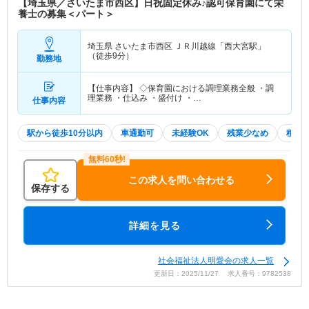
【埼玉県／さいたま市西区】日祝固定休み♪認可保育園にて栄
養士の募集＜パート＞
埼玉県 さいたま市西区
ＪＲ川越線「西大宮駅」
（徒歩9分）
勤務地
【仕事内容】 ◇保育園における調理業務全般 ・調
理業務 ・仕込み ・盛付け ・…
仕事内容
駅から徒歩10分以内
車通勤可
未経験OK
残業少なめ
積極
この求人を問い合わせる
保存する
詳細を見る
社会福祉法人明愛会の求人一覧
更新日：2025/11/27 求人番号：9782538