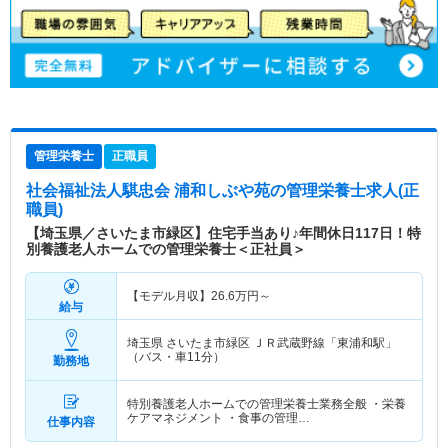
管理栄養士
正職員
社会福祉法人騏忠会 浦和しぶや苑
の管理栄養士求人(正
職員)
【埼玉県／さいたま市緑区】住宅手当あり♪年間休日117日！特
別養護老人ホームでの管理栄養士＜正社員＞
【モデル月収】
26.6
万円～
給与
埼玉県 さいたま市緑区
ＪＲ武蔵野線「東浦和駅」
（バス・車11分）
勤務地
特別養護老人ホームでの管理栄養士業務全般 ・栄養
ケアマネジメント ・食事の管理…
仕事内容