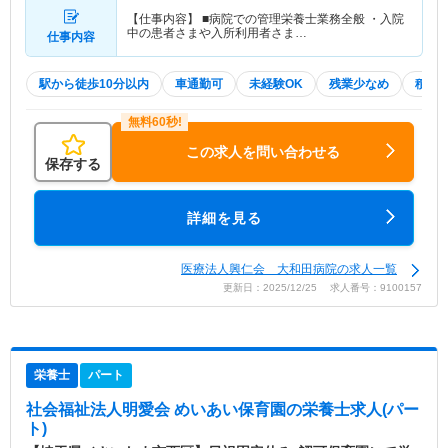
【仕事内容】 ■病院での管理栄養士業務全般 ・入院
中の患者さまや入所利用者さま…
仕事内容
駅から徒歩10分以内
車通勤可
未経験OK
残業少なめ
積極
この求人を問い合わせる
保存する
詳細を見る
医療法人興仁会 大和田病院の求人一覧
更新日：2025/12/25 求人番号：9100157
栄養士
パート
社会福祉法人明愛会 めいあい保育園
の栄養士求人(パー
ト)