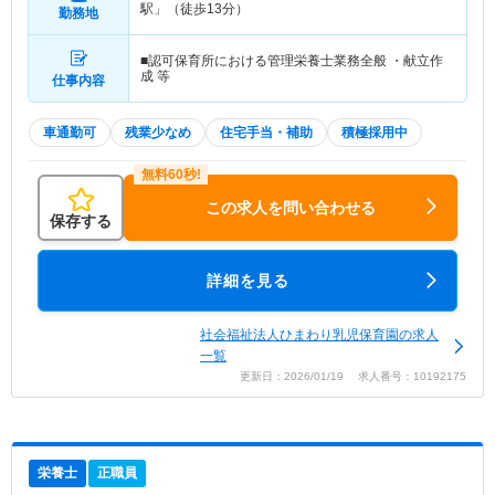
駅」（徒歩13分）
勤務地
■認可保育所における管理栄養士業務全般 ・献立作
成 等
仕事内容
車通勤可
残業少なめ
住宅手当・補助
積極採用中
この求人を問い合わせる
保存する
詳細を見る
社会福祉法人ひまわり乳児保育園の求人
一覧
更新日：2026/01/19 求人番号：10192175
栄養士
正職員