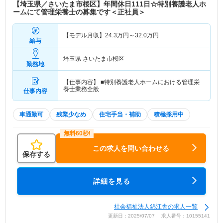
【埼玉県／さいたま市桜区】年間休日111日☆特別養護老人ホ
ームにて管理栄養士の募集です＜正社員＞
【モデル月収】
24.3
万円～
32.0
万円
給与
埼玉県 さいたま市桜区
勤務地
【仕事内容】 ■特別養護老人ホームにおける管理栄
養士業務全般
仕事内容
車通勤可
残業少なめ
住宅手当・補助
積極採用中
この求人を問い合わせる
保存する
詳細を見る
社会福祉法人錦江舎の求人一覧
更新日：2025/07/07 求人番号：10155141