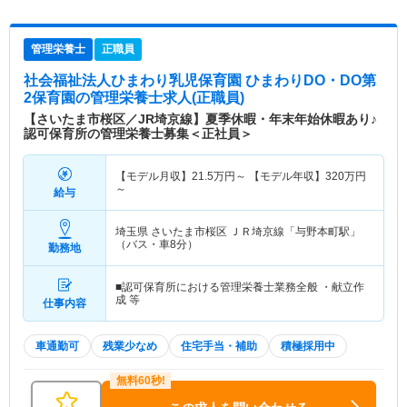
管理栄養士
正職員
社会福祉法人ひまわり乳児保育園 ひまわりDO・DO第
2保育園
の管理栄養士求人(正職員)
【さいたま市桜区／JR埼京線】夏季休暇・年末年始休暇あり♪
認可保育所の管理栄養士募集＜正社員＞
【モデル月収】
21.5
万円～
【モデル年収】
320
万円
～
給与
埼玉県 さいたま市桜区
ＪＲ埼京線「与野本町駅」
（バス・車8分）
勤務地
■認可保育所における管理栄養士業務全般 ・献立作
成 等
仕事内容
車通勤可
残業少なめ
住宅手当・補助
積極採用中