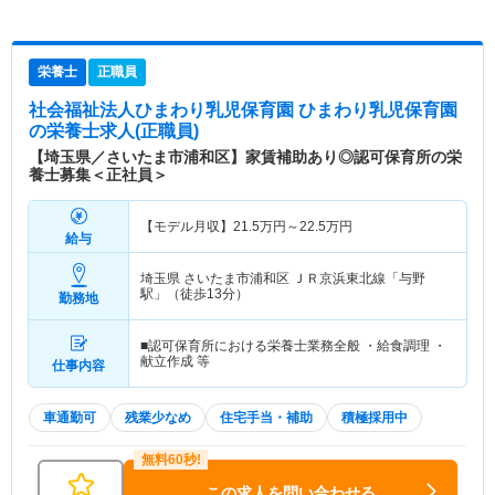
栄養士
正職員
社会福祉法人ひまわり乳児保育園 ひまわり乳児保育園
の栄養士求人(正職員)
【埼玉県／さいたま市浦和区】家賃補助あり◎認可保育所の栄
養士募集＜正社員＞
【モデル月収】
21.5
万円～
22.5
万円
給与
埼玉県 さいたま市浦和区
ＪＲ京浜東北線「与野
駅」（徒歩13分）
勤務地
■認可保育所における栄養士業務全般 ・給食調理 ・
献立作成 等
仕事内容
車通勤可
残業少なめ
住宅手当・補助
積極採用中
この求人を問い合わせる