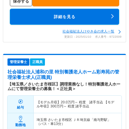
保存する
詳細を見る
社会福祉法人けやき会の求人一覧
更新日：2025/01/10 求人番号：9722009
管理栄養士
正職員
社会福祉法人浦和の里 特別養護老人ホーム彩寿苑
の管
理栄養士求人(正職員)
【埼玉県／さいたま市桜区】調理業務なし！特別養護老人ホー
ムにて管理栄養士の募集！＜正社員＞
【モデル月収】
20.0
万円～
程度 諸手当込 【モデ
ル年収】
300
万円～
程度 諸手当込
給与
埼玉県 さいたま市桜区
ＪＲ埼京線「南与野駅」
（バス・車13分）
勤務地