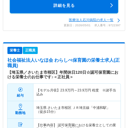
詳細を見る
医療法人石川病院の求人一覧
更新日：2026/05/01 求人番号：9722397
栄養士
正職員
社会福祉法人いなほ会 わらしべ保育園
の栄養士求人(正
職員)
【埼玉県／さいたま市桜区】年間休日120日☆認可保育園にお
ける栄養士のお仕事です♪＜正社員＞
【モデル月収】
23.9
万円～
23.9
万円
程度 ※諸手当
込み
給与
埼玉県 さいたま市桜区
ＪＲ埼京線「中浦和駅」
（徒歩15分）
勤務地
【仕事内容】 認可保育園における栄養士としての業