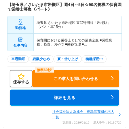
【埼玉県／さいたま市岩槻区】週4日～5日☆90名規模の保育園
で栄養士募集《パート》
埼玉県 さいたま市岩槻区
東武野田線「岩槻駅」
（バス・車15分）
勤務地
保育園における栄養士としての業務全般 ■調理業
務：昼食、おやつ ■栄養管理 ■…
仕事内容
車通勤可
残業少なめ
寮・借り上げ
積極採用中
この求人を問い合わせる
保存する
詳細を見る
社会福祉法人為成会 東武保育園の求人
一覧
更新日：2026/01/15 求人番号：10130729