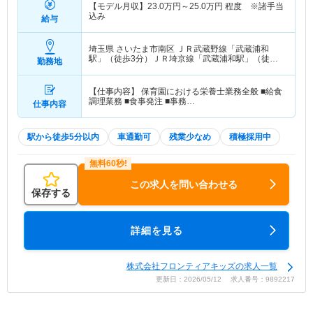
【モデル月収】
23.0
万円～
25.0
万円
程度 ※諸手当
込み
給与
埼玉県 さいたま市南区
ＪＲ武蔵野線「武蔵浦和
駅」（徒歩3分）ＪＲ埼京線「武蔵浦和駅」（徒歩3
勤務地
分）
【仕事内容】 保育園における栄養士業務全般 ■給食
調理業務 ■食事発注 ■事務…
仕事内容
駅から徒歩5分以内
車通勤可
残業少なめ
積極採用中
この求人を問い合わせる
保存する
詳細を見る
株式会社フロンティアキッズの求人一覧
更新日：2026/05/12 求人番号：9892217