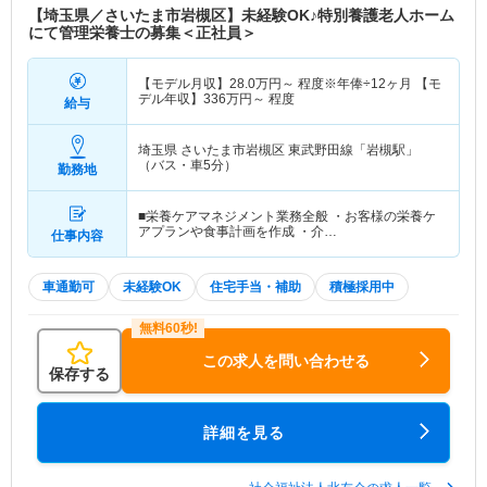
【埼玉県／さいたま市岩槻区】未経験OK♪特別養護老人ホーム
にて管理栄養士の募集＜正社員＞
【モデル月収】
28.0
万円～
程度※年俸÷12ヶ月 【モ
デル年収】
336
万円～
程度
給与
埼玉県 さいたま市岩槻区
東武野田線「岩槻駅」
（バス・車5分）
勤務地
■栄養ケアマネジメント業務全般 ・お客様の栄養ケ
アプランや食事計画を作成 ・介…
仕事内容
車通勤可
未経験OK
住宅手当・補助
積極採用中
この求人を問い合わせる
保存する
詳細を見る