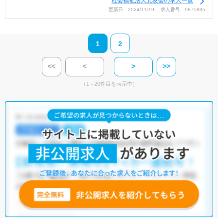
社会福祉法人北友会の求人一覧
更新日：2024/11/19 求人番号：9875835
1
2
<<
<
>
>>
（1～20件目を表示中）