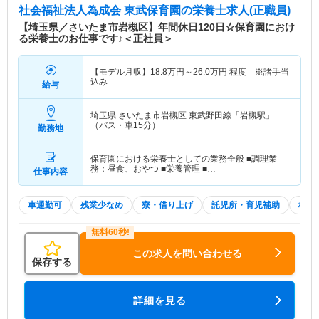
社会福祉法人為成会 東武保育園
の栄養士求人(正職員)
【埼玉県／さいたま市岩槻区】年間休日120日☆保育園におけ
る栄養士のお仕事です♪＜正社員＞
【モデル月収】
18.8
万円～
26.0
万円
程度 ※諸手当
込み
給与
埼玉県 さいたま市岩槻区
東武野田線「岩槻駅」
（バス・車15分）
勤務地
保育園における栄養士としての業務全般 ■調理業
務：昼食、おやつ ■栄養管理 ■…
仕事内容
車通勤可
残業少なめ
寮・借り上げ
託児所・育児補助
積極
この求人を問い合わせる
保存する
詳細を見る