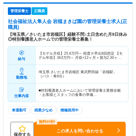
管理栄養士
正職員
社会福祉法人隼人会 岩槻まきば園
の管理栄養士求人(正
職員)
【埼玉県／さいたま市岩槻区】経験不問♪土日含めた月9日休み
◎特別養護老人ホームでの管理栄養士募集！
【モデル月収】
25.6
万円～
程度※早出8回想定 【モ
デル年収】
363
万円～
月収×12ヶ月＋賞与2.30ヶ月
給与
想定
埼玉県 さいたま市岩槻区
東武野田線「岩槻駅」
（バス・車9分）
勤務地
■特別養護老人ホームにおいて管理栄養士業務全般
・お客様とスタッフの食事の準備…
仕事内容
車通勤可
残業少なめ
積極採用中
この求人を問い合わせる
保存する