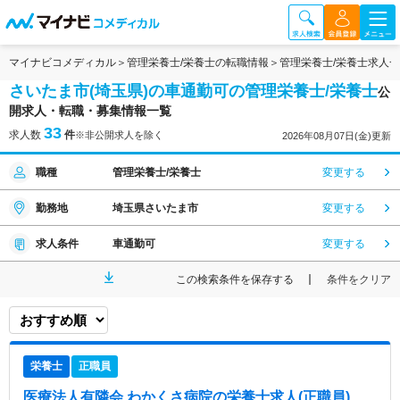
マイナビコメディカル
管理栄養士/栄養士の転職情報
管理栄養士/栄養士求人
さいたま市(埼玉県)の車通勤可の管理栄養士/栄養士
公
開求人・転職・募集情報一覧
33
求人数
件
※非公開求人を除く
2026年08月07日(金)更新
職種
管理栄養士/栄養士
変更する
勤務地
埼玉県さいたま市
変更する
求人条件
車通勤可
変更する
この検索条件を保存する
条件をクリア
栄養士
正職員
医療法人有隣会 わかくさ病院
の栄養士求人(正職員)