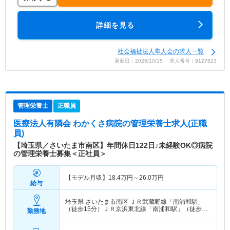
詳細を見る
社会福祉法人隼人会の求人一覧
更新日：2025/10/15 求人番号：9127823
管理栄養士
正職員
医療法人有隣会 わかくさ病院
の管理栄養士求人(正職
員)
【埼玉県／さいたま市南区】年間休日122日♪未経験OK◎病院
の管理栄養士募集＜正社員＞
【モデル月収】
18.4
万円～
26.0
万円
給与
埼玉県 さいたま市南区
ＪＲ武蔵野線「南浦和駅」
（徒歩15分）ＪＲ京浜東北線「南浦和駅」（徒歩
勤務地
15分）