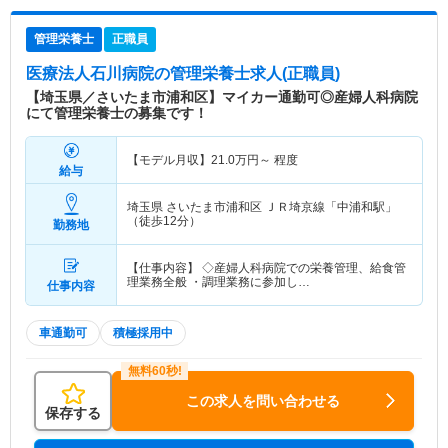
管理栄養士
正職員
医療法人石川病院
の管理栄養士求人(正職員)
【埼玉県／さいたま市浦和区】マイカー通勤可◎産婦人科病院
にて管理栄養士の募集です！
【モデル月収】
21.0
万円～
程度
給与
埼玉県 さいたま市浦和区
ＪＲ埼京線「中浦和駅」
（徒歩12分）
勤務地
【仕事内容】 ◇産婦人科病院での栄養管理、給食管
理業務全般 ・調理業務に参加し…
仕事内容
車通勤可
積極採用中
この求人を問い合わせる
保存する