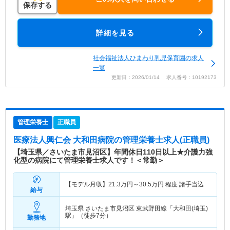
保存する
詳細を見る
社会福祉法人ひまわり乳児保育園の求人
一覧
更新日：2026/01/14 求人番号：10192173
管理栄養士
正職員
医療法人興仁会 大和田病院
の管理栄養士求人(正職員)
【埼玉県／さいたま市見沼区】年間休日110日以上★介護力強
化型の病院にて管理栄養士求人です！＜常勤＞
【モデル月収】
21.3
万円～
30.5
万円
程度 諸手当込
給与
埼玉県 さいたま市見沼区
東武野田線「大和田(埼玉)
駅」（徒歩7分）
勤務地