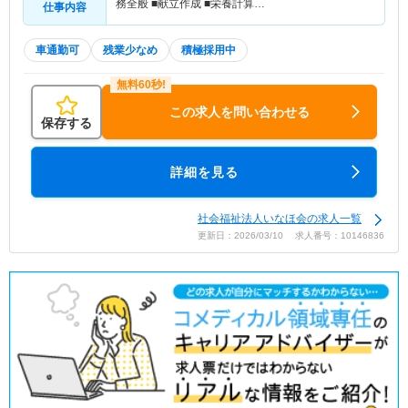
務全般 ■献立作成 ■栄養計算…
仕事内容
車通勤可
残業少なめ
積極採用中
この求人を問い合わせる
保存する
詳細を見る
社会福祉法人いなほ会の求人一覧
更新日：2026/03/10 求人番号：10146836