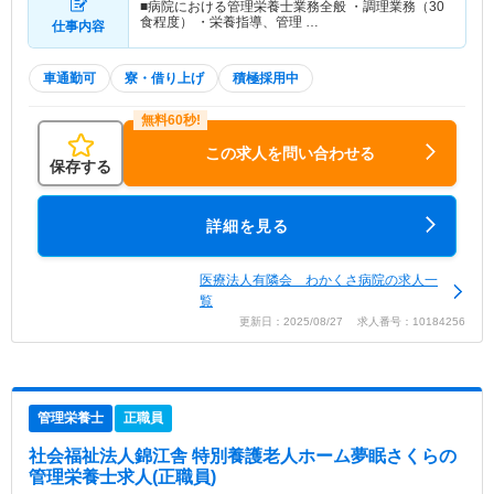
■病院における管理栄養士業務全般 ・調理業務（30
食程度） ・栄養指導、管理 …
仕事内容
車通勤可
寮・借り上げ
積極採用中
この求人を問い合わせる
保存する
詳細を見る
医療法人有隣会 わかくさ病院の求人一
覧
更新日：2025/08/27 求人番号：10184256
管理栄養士
正職員
社会福祉法人錦江舎 特別養護老人ホーム夢眠さくら
の
管理栄養士求人(正職員)