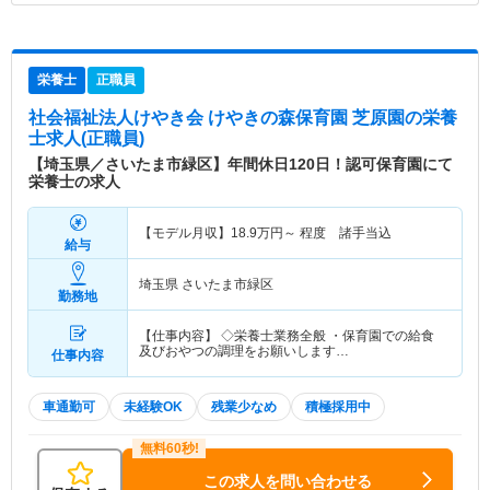
栄養士
正職員
社会福祉法人けやき会 けやきの森保育園 芝原園
の栄養
士求人(正職員)
【埼玉県／さいたま市緑区】年間休日120日！認可保育園にて
栄養士の求人
【モデル月収】
18.9
万円～
程度 諸手当込
給与
埼玉県 さいたま市緑区
勤務地
【仕事内容】 ◇栄養士業務全般 ・保育園での給食
及びおやつの調理をお願いします…
仕事内容
車通勤可
未経験OK
残業少なめ
積極採用中
この求人を問い合わせる