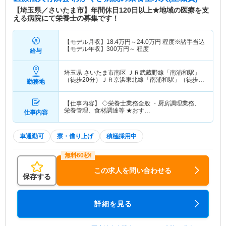
【埼玉県／さいたま市】年間休日120日以上★地域の医療を支
える病院にて栄養士の募集です！
【モデル月収】
18.4
万円～
24.0
万円
程度※諸手当込
【モデル年収】
300
万円～
程度
給与
埼玉県 さいたま市南区
ＪＲ武蔵野線「南浦和駅」
（徒歩20分）ＪＲ京浜東北線「南浦和駅」（徒歩
勤務地
20分）
【仕事内容】 ◇栄養士業務全般 ・厨房調理業務、
栄養管理、食材調達等 ★おす…
仕事内容
車通勤可
寮・借り上げ
積極採用中
この求人を問い合わせる
保存する
詳細を見る