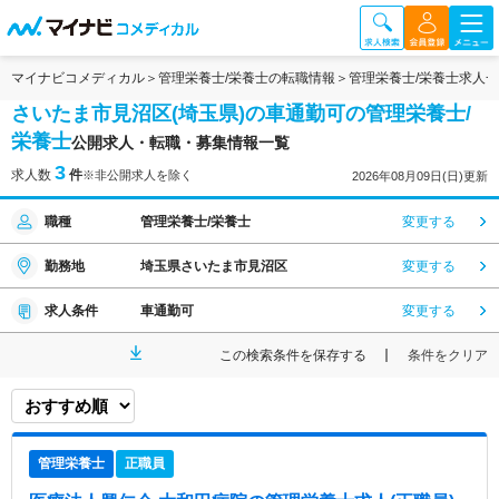
マイナビコメディカル
管理栄養士/栄養士の転職情報
管理栄養士/栄養士求人
さいたま市見沼区(埼玉県)の車通勤可の管理栄養士/
栄養士
公開求人・転職・募集情報一覧
3
求人数
件
※非公開求人を除く
2026年08月09日(日)更新
職種
管理栄養士/栄養士
変更する
勤務地
埼玉県さいたま市見沼区
変更する
求人条件
車通勤可
変更する
この検索条件を保存する
条件をクリア
管理栄養士
正職員