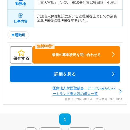
「東大宮駅」（バス・車10分）東武野田線「七里
勤務地
駅」（バス・車10分）
介護老人保健施設における管理栄養士としての業務
全般 ■栄養管理 ■栄養マネジメ…
仕事内容
車通勤可
最新の募集状況を問い合わせる
保存する
詳細を見る
医療法人財団聖蹟会 アーバンみらいハ
ートランド東大宮の求人一覧
更新日：2025/06/04 求人番号：9781054
1