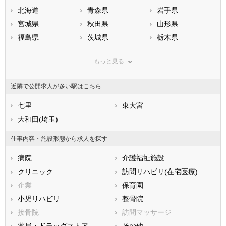
北海道
青森県
岩手県
宮城県
秋田県
山形県
福島県
茨城県
栃木県
群馬県
埼玉県
千葉県
もっと見る
東京都
神奈川県
新潟県
山梨県
長野県
富山県
近隣で公開求人が多い駅はこちら
石川県
福井県
岐阜県
静岡県
七里
愛知県
東大宮
三重県
滋賀県
大和田(埼玉)
京都府
大阪府
兵庫県
奈良県
和歌山県
仕事内容・施設形態から求人を探す
鳥取県
島根県
岡山県
病院
介護福祉施設
広島県
山口県
徳島県
クリニック
訪問リハビリ(在宅医療)
香川県
愛媛県
高知県
企業
保育園
福岡県
佐賀県
長崎県
小児リハビリ
整骨院
熊本県
大分県
宮崎県
接骨院
訪問マッサージ
鹿児島県
沖縄県
薬局・ドラッグストア
その他