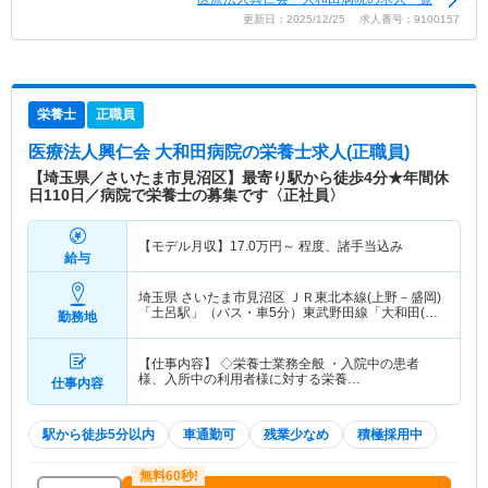
更新日：2025/12/25 求人番号：9100157
栄養士
正職員
医療法人興仁会 大和田病院
の栄養士求人(正職員)
【埼玉県／さいたま市見沼区】最寄り駅から徒歩4分★年間休
日110日／病院で栄養士の募集です〈正社員〉
【モデル月収】
17.0
万円～
程度、諸手当込み
給与
埼玉県 さいたま市見沼区
ＪＲ東北本線(上野－盛岡)
「土呂駅」（バス・車5分）東武野田線「大和田(埼
勤務地
玉)駅」（徒歩4分） 他
【仕事内容】 ◇栄養士業務全般 ・入院中の患者
様、入所中の利用者様に対する栄養…
仕事内容
駅から徒歩5分以内
車通勤可
残業少なめ
積極採用中