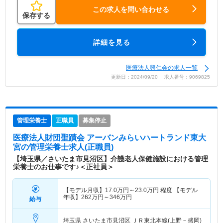
この求人を問い合わせる
保存する
詳細を見る
医療法人興仁会の求人一覧
更新日：2024/09/20 求人番号：9069825
管理栄養士
正職員
募集停止
医療法人財団聖蹟会 アーバンみらいハートランド東大
宮
の管理栄養士求人(正職員)
【埼玉県／さいたま市見沼区】介護老人保健施設における管理
栄養士のお仕事です♪＜正社員＞
【モデル月収】
17.0
万円～
23.0
万円
程度 【モデル
年収】
262
万円～
346
万円
給与
埼玉県 さいたま市見沼区
ＪＲ東北本線(上野－盛岡)