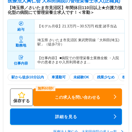
医療法人興仁会 大和田病院
の管理栄養士求人(正職員)
【埼玉県／さいたま市見沼区】年間休日110日以上★介護力強
化型の病院にて管理栄養士求人です！＜常勤＞
【モデル月収】
21.3
万円～
30.5
万円
程度 諸手当込
給与
埼玉県 さいたま市見沼区
東武野田線「大和田(埼玉)
駅」（徒歩7分）
勤務地
【仕事内容】 ■病院での管理栄養士業務全般 ・入院
中の患者さまや入所利用者さま…
仕事内容
駅から徒歩10分以内
車通勤可
未経験OK
残業少なめ
積極
この求人を問い合わせる
保存する
詳細を見る
医療法人興仁会 大和田病院の求人一覧