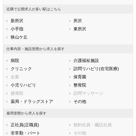
山梨県
長野県
富山県
近隣で公開求人が多い駅はこちら
石川県
福井県
岐阜県
静岡県
新所沢
愛知県
所沢
三重県
滋賀県
小手指
京都府
東所沢
大阪府
兵庫県
狭山ケ丘
奈良県
和歌山県
鳥取県
島根県
岡山県
仕事内容・施設形態から求人を探す
広島県
山口県
徳島県
病院
介護福祉施設
香川県
愛媛県
高知県
クリニック
訪問リハビリ(在宅医療)
福岡県
佐賀県
長崎県
企業
保育園
熊本県
大分県
宮崎県
小児リハビリ
整骨院
鹿児島県
沖縄県
接骨院
訪問マッサージ
薬局・ドラッグストア
その他
雇用形態から求人を探す
正社員(正職員)
契約社員・嘱託社員
非常勤・パート
その他