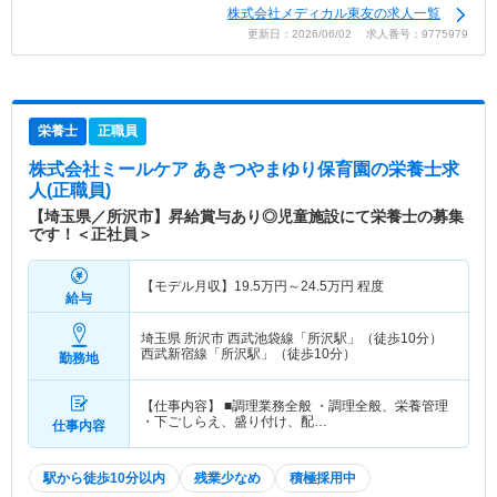
株式会社メディカル東友の求人一覧
更新日：2026/06/02 求人番号：9775979
栄養士
正職員
株式会社ミールケア あきつやまゆり保育園
の栄養士求
人(正職員)
【埼玉県／所沢市】昇給賞与あり◎児童施設にて栄養士の募集
です！＜正社員＞
【モデル月収】
19.5
万円～
24.5
万円
程度
給与
埼玉県 所沢市
西武池袋線「所沢駅」（徒歩10分）
西武新宿線「所沢駅」（徒歩10分）
勤務地
【仕事内容】 ■調理業務全般 ・調理全般、栄養管理
・下ごしらえ、盛り付け、配…
仕事内容
駅から徒歩10分以内
残業少なめ
積極採用中