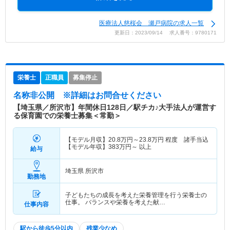
医療法人慈桜会 瀬戸病院の求人一覧
更新日：2023/09/14 求人番号：9780171
栄養士
正職員
募集停止
名称非公開
※詳細はお問合せください
【埼玉県／所沢市】年間休日128日／駅チカ♪大手法人が運営す
る保育園での栄養士募集＜常勤＞
【モデル月収】
20.8
万円～
23.8
万円
程度 諸手当込
【モデル年収】
383
万円～
以上
給与
埼玉県 所沢市
勤務地
子どもたちの成長を考えた栄養管理を行う栄養士の
仕事。 バランスや栄養を考えた献…
仕事内容
駅から徒歩5分以内
残業少なめ