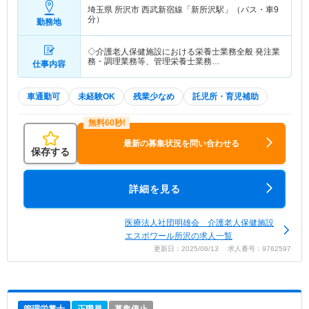
埼玉県 所沢市
西武新宿線「新所沢駅」（バス・車9
分）
勤務地
◇介護老人保健施設における栄養士業務全般 発注業
務・調理業務等、管理栄養士業務…
仕事内容
車通勤可
未経験OK
残業少なめ
託児所・育児補助
最新の募集状況を問い合わせる
保存する
詳細を見る
医療法人社団明雄会 介護老人保健施設
エスポワール所沢の求人一覧
更新日：2025/06/13 求人番号：9762597
管理栄養士
正職員
募集停止