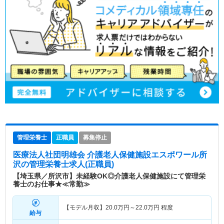
管理栄養士
正職員
募集停止
医療法人社団明雄会 介護老人保健施設エスポワール所
沢
の管理栄養士求人(正職員)
【埼玉県／所沢市】未経験OK◎介護老人保健施設にて管理栄
養士のお仕事★≪常勤≫
【モデル月収】
20.0
万円～
22.0
万円
程度
給与