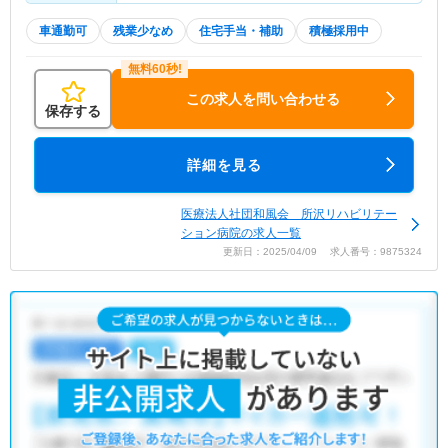
車通勤可
残業少なめ
住宅手当・補助
積極採用中
この求人を問い合わせる
保存する
詳細を見る
医療法人社団和風会 所沢リハビリテー
ション病院の求人一覧
更新日：2025/04/09 求人番号：9875324