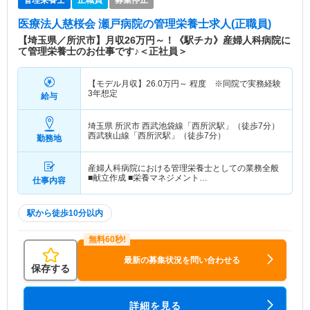
医療法人慈桜会 瀬戸病院
の管理栄養士求人(正職員)
【埼玉県／所沢市】月収26万円～！《駅チカ》産婦人科病院に
て管理栄養士のお仕事です♪＜正社員＞
【モデル月収】
26.0
万円～
程度 ※同院で実務経験
3年想定
給与
埼玉県 所沢市
西武池袋線「西所沢駅」（徒歩7分）
西武狭山線「西所沢駅」（徒歩7分）
勤務地
産婦人科病院における管理栄養士としての業務全般
■献立作成 ■栄養マネジメント…
仕事内容
駅から徒歩10分以内
最新の募集状況を問い合わせる
保存する
詳細を見る