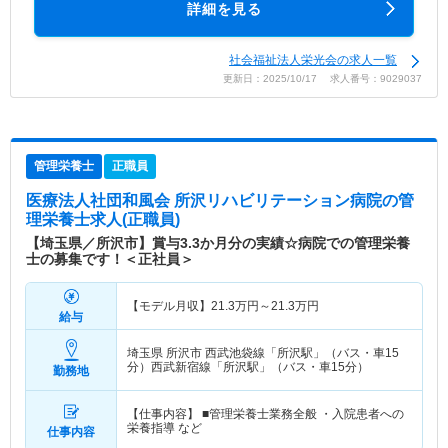
詳細を見る
社会福祉法人栄光会の求人一覧
更新日：2025/10/17 求人番号：9029037
管理栄養士
正職員
医療法人社団和風会 所沢リハビリテーション病院
の管
理栄養士求人(正職員)
【埼玉県／所沢市】賞与3.3か月分の実績☆病院での管理栄養
士の募集です！＜正社員＞
【モデル月収】
21.3
万円～
21.3
万円
給与
埼玉県 所沢市
西武池袋線「所沢駅」（バス・車15
分）西武新宿線「所沢駅」（バス・車15分）
勤務地
【仕事内容】 ■管理栄養士業務全般 ・入院患者への
栄養指導 など
仕事内容