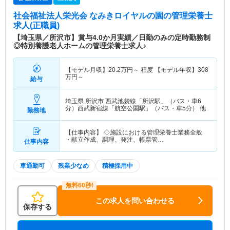
社会福祉法人栄光会 なみきロイヤルの園
の管理栄養士
求人(正職員)
【埼玉県／所沢市】賞与4.0か月実績／日勤のみの定時勤務制
◎特別養護老人ホームの管理栄養士求人♪
【モデル月収】
20.2
万円～
程度 【モデル年収】
308
万円～
給与
埼玉県 所沢市
西武池袋線「所沢駅」（バス・車6
分）西武新宿線「航空公園駅」（バス・車5分） 他
勤務地
【仕事内容】 ◇施設における管理栄養士業務全般
・献立作成、調理、発注、帳票管…
仕事内容
車通勤可
残業少なめ
積極採用中
この求人を問い合わせる
保存する