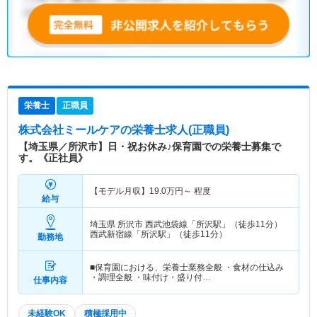
栄養士
正職員
株式会社ミールケア
の栄養士求人(正職員)
【埼玉県／所沢市】日・祝お休み♪保育園での栄養士募集で
す。《正社員》
【モデル月収】
19.0
万円～
程度
給与
埼玉県 所沢市
西武池袋線「所沢駅」（徒歩11分）
西武新宿線「所沢駅」（徒歩11分）
勤務地
■保育園における、栄養士業務全般 ・食材の仕込み
・調理全般 ・味付け・盛り付…
仕事内容
未経験OK
積極採用中