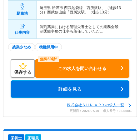
埼玉県 所沢市
西武池袋線「西所沢駅」（徒歩13
分）西武狭山線「西所沢駅」（徒歩13分）
勤務地
調剤薬局における管理栄養士としての業務全般
※医療事務の仕事も兼任していただ…
仕事内容
残業少なめ
積極採用中
この求人を問い合わせる
保存する
詳細を見る
株式会社ＳＵＮ ＡＲＸの求人一覧
更新日：2024/07/16 求人番号：9838801
栄養士
正職員