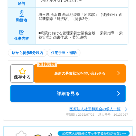
【モデル月収】
24.3
万円～
給与
埼玉県 所沢市
西武池袋線「所沢駅」（徒歩3分）西
武新宿線「所沢駅」（徒歩3分）
勤務地
■病院における管理栄養士業務全般 ・栄養指導 ・栄
養管理計画書作成 ・委託連携
仕事内容
駅から徒歩5分以内
住宅手当・補助
最新の募集状況を問い合わせる
保存する
詳細を見る
医療法人社団和風会の求人一覧
更新日：2025/07/02 求人番号：10137967