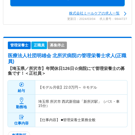
株式会社ミールケアの求人一覧
更新日：2024/03/04 求人番号：9844727
管理栄養士
正職員
募集停止
医療法人社団明雄会 北所沢病院
の管理栄養士求人(正職
員)
【埼玉県／所沢市】年間休日126日☆病院にて管理栄養士の募
集です！＜正社員＞
【モデル月収】
22.0
万円～
※モデル
給与
埼玉県 所沢市
西武新宿線「新所沢駅」（バス・車
15分）
勤務地
【仕事内容】 ■管理栄養士業務全般
仕事内容