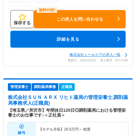
この求人を問い合わせる
保存する
詳細を見る
株式会社ミールケアの求人一覧
更新日：2024/12/23 求人番号：9771596
管理栄養士
調剤薬局事務
正職員
株式会社ＳＵＮ ＡＲＸ リヒト薬局
の管理栄養士,調剤薬
局事務求人(正職員)
【埼玉県／所沢市】年間休日120日◎調剤薬局における管理栄
養士のお仕事です♪＜正社員＞
【モデル月収】
20.0
万円～
程度
給与