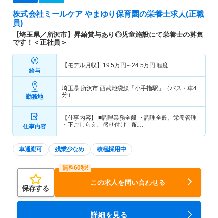
株式会社ミールケア やまゆり保育園
の栄養士求人(正職
員)
【埼玉県／所沢市】昇給賞与あり◎児童施設にて栄養士の募集
です！＜正社員＞
【モデル月収】
19.5
万円～
24.5
万円
程度
給与
埼玉県 所沢市
西武池袋線「小手指駅」（バス・車4
分）
勤務地
【仕事内容】 ■調理業務全般 ・調理全般、栄養管理
・下ごしらえ、盛り付け、配…
仕事内容
車通勤可
残業少なめ
積極採用中
この求人を問い合わせる
保存する
詳細を見る