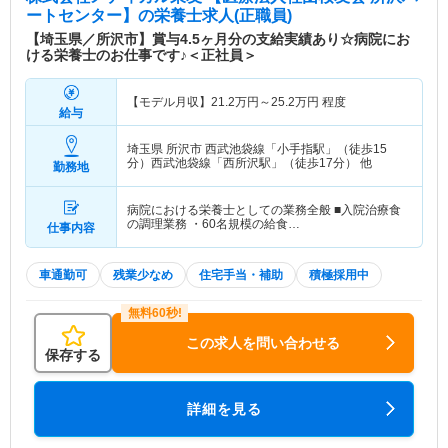
ートセンター】
の栄養士求人(正職員)
【埼玉県／所沢市】賞与4.5ヶ月分の支給実績あり☆病院にお
ける栄養士のお仕事です♪＜正社員＞
【モデル月収】
21.2
万円～
25.2
万円
程度
給与
埼玉県 所沢市
西武池袋線「小手指駅」（徒歩15
分）西武池袋線「西所沢駅」（徒歩17分） 他
勤務地
病院における栄養士としての業務全般 ■入院治療食
の調理業務 ・60名規模の給食…
仕事内容
車通勤可
残業少なめ
住宅手当・補助
積極採用中
この求人を問い合わせる
保存する
詳細を見る