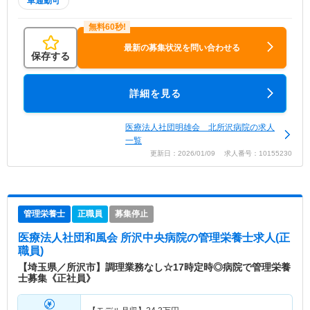
車通勤可
最新の募集状況を問い合わせる
保存する
詳細を見る
医療法人社団明雄会 北所沢病院の求人
一覧
更新日：2026/01/09 求人番号：10155230
管理栄養士
正職員
募集停止
医療法人社団和風会 所沢中央病院
の管理栄養士求人(正
職員)
【埼玉県／所沢市】調理業務なし☆17時定時◎病院で管理栄養
士募集《正社員》