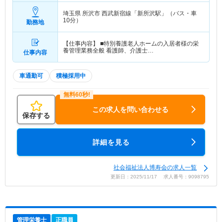
埼玉県 所沢市
西武新宿線「新所沢駅」（バス・車
10分）
勤務地
【仕事内容】 ■特別養護老人ホームの入居者様の栄
養管理業務全般 看護師、介護士…
仕事内容
車通勤可
積極採用中
この求人を問い合わせる
保存する
詳細を見る
社会福祉法人博寿会の求人一覧
更新日：2025/11/17 求人番号：9098795
管理栄養士
正職員