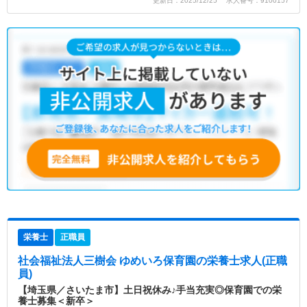
更新日：2025/12/25 求人番号：9100157
栄養士
正職員
社会福祉法人三樹会 ゆめいろ保育園
の栄養士求人(正職
員)
【埼玉県／さいたま市】土日祝休み♪手当充実◎保育園での栄
養士募集＜新卒＞