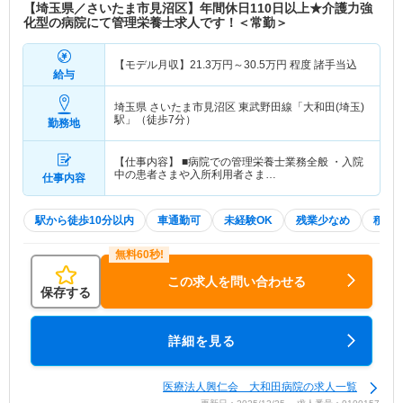
【埼玉県／さいたま市見沼区】年間休日110日以上★介護力強
化型の病院にて管理栄養士求人です！＜常勤＞
【モデル月収】
21.3
万円～
30.5
万円
程度 諸手当込
給与
埼玉県 さいたま市見沼区
東武野田線「大和田(埼玉)
駅」（徒歩7分）
勤務地
【仕事内容】 ■病院での管理栄養士業務全般 ・入院
中の患者さまや入所利用者さま…
仕事内容
駅から徒歩10分以内
車通勤可
未経験OK
残業少なめ
積極
この求人を問い合わせる
保存する
詳細を見る
医療法人興仁会 大和田病院の求人一覧