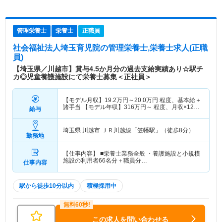
管理栄養士
栄養士
正職員
社会福祉法人埼玉育児院
の管理栄養士,栄養士求人(正職
員)
【埼玉県／川越市】賞与4.5か月分の過去支給実績あり☆駅チ
カ◎児童養護施設にて栄養士募集＜正社員＞
【モデル月収】
19.2
万円～
20.0
万円
程度、基本給＋
諸手当 【モデル年収】
316
万円～
程度、月収×12ヶ
給与
月＋賞与4.5ヶ月想定
埼玉県 川越市
ＪＲ川越線「笠幡駅」（徒歩8分）
勤務地
【仕事内容】 ■栄養士業務全般 ・養護施設と小規模
施設の利用者66名分＋職員分…
仕事内容
駅から徒歩10分以内
積極採用中
この求人を問い合わせる