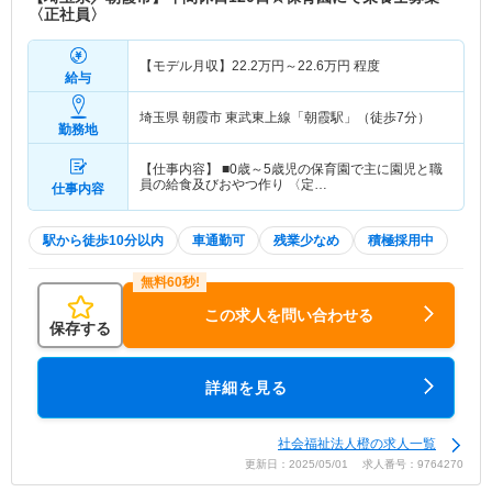
〈正社員〉
【モデル月収】
22.2
万円～
22.6
万円
程度
給与
埼玉県 朝霞市
東武東上線「朝霞駅」（徒歩7分）
勤務地
【仕事内容】 ■0歳～5歳児の保育園で主に園児と職
員の給食及びおやつ作り 〈定…
仕事内容
駅から徒歩10分以内
車通勤可
残業少なめ
積極採用中
この求人を問い合わせる
保存する
詳細を見る
社会福祉法人橙の求人一覧
更新日：2025/05/01 求人番号：9764270