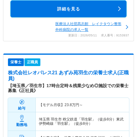
詳細を見る
医療法人社団髙志館 レイクタウン整形
外科病院の求人一覧
更新日：2026/05/11 求人番号：9153937
栄養士
正職員
株式会社レオパレス21 あずみ苑羽生
の栄養士求人(正職
員)
【埼玉県／羽生市】17時台定時＆残業少なめ◎施設での栄養士
募集《正社員》
【モデル月収】
23.8
万円～
給与
埼玉県 羽生市
秩父鉄道「羽生駅」（徒歩8分）東武
伊勢崎線「羽生駅」（徒歩8分）
勤務地