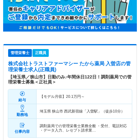
管理栄養士
正職員
株式会社トラストファーマシー たから薬局 入曽店
の管
理栄養士求人(正職員)
【埼玉県／狭山市】日勤のみ♪年間休日122日！調剤薬局での管
理栄養士募集＜正社員＞
【モデル月収】
20.1
万円～
給与
埼玉県 狭山市
西武新宿線「入曽駅」（徒歩10分）
勤務地
調剤薬局での管理栄養士業務全般 ・受付、電話対応
・データ入力、レセプト請求業…
仕事内容