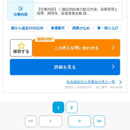
【仕事内容】 ◇施設内給食の献立作成、栄養管理と
指導、調理等、給食業務全般 調…
仕事内容
駅から徒歩10分以内
車通勤可
残業少なめ
寮・借り上げ
住
この求人を問い合わせる
保存する
詳細を見る
社会福祉法人共愛会の求人一覧
更新日：2025/01/11 求人番号：9074105
1
2
<<
<
>
>>