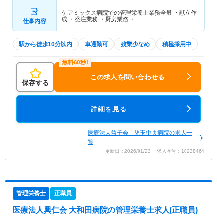
ケアミックス病院での管理栄養士業務全般 ・献立作
成 ・発注業務 ・厨房業務 ・…
仕事内容
駅から徒歩10分以内
車通勤可
残業少なめ
積極採用中
この求人を問い合わせる
保存する
詳細を見る
医療法人益子会 児玉中央病院の求人一
覧
更新日：2026/01/23 求人番号：10238464
管理栄養士
正職員
医療法人興仁会 大和田病院
の管理栄養士求人(正職員)