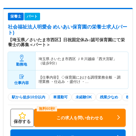
栄養士
パート
社会福祉法人明愛会 めいあい保育園
の栄養士求人(パー
ト)
【埼玉県／さいたま市西区】日祝固定休み♪認可保育園にて栄
養士の募集＜パート＞
埼玉県 さいたま市西区
ＪＲ川越線「西大宮駅」
（徒歩9分）
勤務地
【仕事内容】 ◇保育園における調理業務全般 ・調
理業務 ・仕込み ・盛付け ・…
仕事内容
駅から徒歩10分以内
車通勤可
未経験OK
残業少なめ
積極
この求人を問い合わせる
保存する