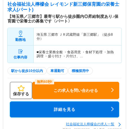
社会福祉法人檸檬会 レイモンド新三郷保育園
の栄養士
求人(パート)
【埼玉県／三郷市】最寄り駅から徒歩圏内◎昇給制度あり♪保
育園で栄養士の募集です〈パート〉
埼玉県 三郷市
ＪＲ武蔵野線「新三郷駅」（徒歩8
分）
勤務地
■栄養士業務全般 ・食器用意 ・食材下処理 ・加熱
調理 ・盛り付け ・片付け、…
仕事内容
駅から徒歩10分以内
車通勤可
積極採用中
この求人を問い合わせる
保存する
詳細を見る
社会福祉法人檸檬会の求人一覧