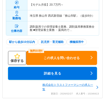
【モデル月収】
20.7
万円～
給与
埼玉県 狭山市
西武新宿線「狭山市駅」（徒歩8分）
勤務地
調剤薬局での管理栄養士業務、調剤薬局事務業務全
般 ■管理栄養士業務 ・薬局内で…
仕事内容
駅から徒歩10分以内
託児所・育児補助
積極採用中
この求人を問い合わせる
保存する
詳細を見る
株式会社トラストファーマシーの求人一
覧
更新日：2026/02/27 求人番号：10246413