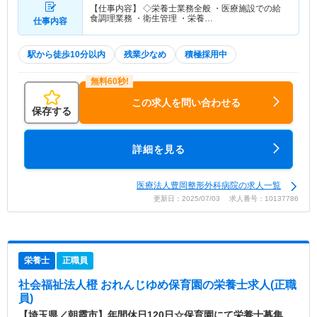
【仕事内容】 ◇栄養士業務全般 ・医療施設での給
食調理業務 ・衛生管理 ・栄養…
仕事内容
駅から徒歩10分以内
残業少なめ
積極採用中
この求人を問い合わせる
保存する
詳細を見る
医療法人豊岡整形外科病院の求人一覧
更新日：2025/07/03 求人番号：10137786
栄養士
正職員
社会福祉法人橙 おれんじゆめ保育園
の栄養士求人(正職
員)
【埼玉県／朝霞市】年間休日120日☆保育園にて栄養士募集