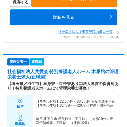
保存する
詳細を見る
社会福祉法人埼玉育児院の求人一覧
更新日：2025/01/14 求人番号：9139387
管理栄養士
正職員
社会福祉法人共愛会 特別養護老人ホーム 木犀館
の管理
栄養士求人(正職員)
【埼玉県／羽生市】単身寮・世帯寮あり◎法人運営の保育所あ
り！特別養護老人ホームにて管理栄養士募集！
【モデル月収】
22.0
万円～
30.0
万円
程度※諸手当込
【モデル年収】
314
万円～
426
万円
程度※諸手当込
給与
埼玉県 羽生市
秩父鉄道「羽生駅」（徒歩10分）東
武伊勢崎線「羽生駅」（徒歩10分）
勤務地