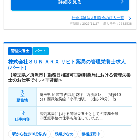
詳細を見る
社会福祉法人明愛会の求人一覧
更新日：2025/11/27 求人番号：9782538
管理栄養士
パート
株式会社ＳＵＮ ＡＲＸ リヒト薬局
の管理栄養士求人
(パート)
【埼玉県／所沢市】勤務日相談可◎調剤薬局における管理栄養
士のお仕事です♪＜非常勤＞
埼玉県 所沢市
西武池袋線「西所沢駅」（徒歩10
分）西武池袋線「小手指駅」（徒歩20分） 他
勤務地
調剤薬局における管理栄養士としての業務全般
※医療事務の仕事も兼任していただ…
仕事内容
駅から徒歩10分以内
残業少なめ
積極採用中