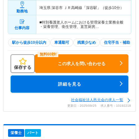
埼玉県 深谷市
ＪＲ高崎線「深谷駅」（徒歩10分）
勤務地
■特別養護老人ホームにおける管理栄養士業務全般
・栄養管理、衛生管理、直営厨房…
仕事内容
駅から徒歩10分以内
車通勤可
残業少なめ
住宅手当・補助
この求人を問い合わせる
保存する
詳細を見る
社会福祉法人邑元会の求人一覧
更新日：2025/09/25 求人番号：10192218
栄養士
パート