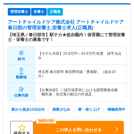
管理栄養士
栄養士
正職員
アートチャイルドケア株式会社 アートチャイルドケア
春日部
の管理栄養士,栄養士求人(正職員)
【埼玉県／春日部市】駅チカ★徒歩圏内！保育園にて管理栄養
士・栄養士の募集です！
【モデル月収】
20.9
万円～
24.9
万円
程度 諸手当込
み
給与
埼玉県 春日部市
東武野田線「豊春駅」（徒歩10
分）
勤務地
【仕事内容】 ◇認可保育所における調理業務全般
・離乳食・幼児食の献立の作成及…
仕事内容
駅から徒歩10分以内
残業少なめ
寮・借り上げ
積極採用中
この求人を問い合わせる
保存する