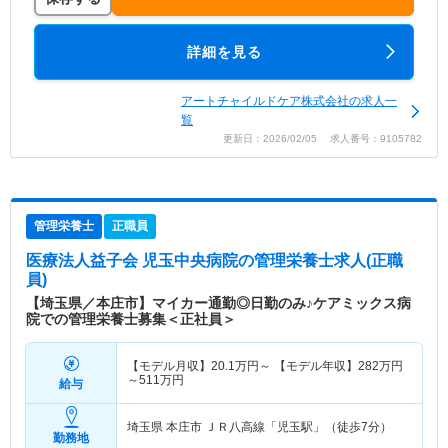
詳細を見る
アートチャイルドケア株式会社の求人一
覧
更新日：2026/02/05 求人番号：9105782
管理栄養士
正職員
医療法人益子会 児玉中央病院
の管理栄養士求人(正職
員)
【埼玉県／本庄市】マイカー通勤◎日勤のみ♪ケアミックス病
院での管理栄養士募集＜正社員＞
【モデル月収】
20.1
万円～
【モデル年収】
282
万円
～
511
万円
給与
埼玉県 本庄市
ＪＲ八高線「児玉駅」（徒歩7分）
勤務地