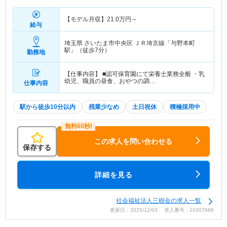
【モデル月収】
21.0
万円～
給与
埼玉県 さいたま市中央区
ＪＲ埼京線「与野本町
駅」（徒歩7分）
勤務地
【仕事内容】 ■認可保育園にて栄養士業務全般 ・乳
幼児、職員の昼食、おやつの調…
仕事内容
駅から徒歩10分以内
残業少なめ
土日祝休
積極採用中
この求人を問い合わせる
保存する
詳細を見る
社会福祉法人三樹会の求人一覧
更新日：2025/12/03 求人番号：10207686