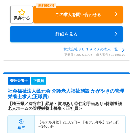
この求人を問い合わせる
保存する
詳細を見る
株式会社ＳＵＮ ＡＲＸの求人一覧
更新日：2025/11/26 求人番号：10155170
管理栄養士
正職員
社会福祉法人邑元会 介護老人福祉施設 かがやき
の管理
栄養士求人(正職員)
【埼玉県／深谷市】昇給・賞与あり◎住宅手当あり♪特別養護
老人ホームの管理栄養士募集＜正社員＞
【モデル月収】
21.0
万円～
【モデル年収】
324
万円
～
340
万円
給与