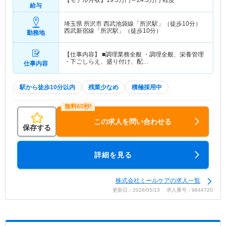
【モデル月収】
19.5
万円～
24.5
万円
程度
給与
埼玉県 所沢市
西武池袋線「所沢駅」（徒歩10分）
西武新宿線「所沢駅」（徒歩10分）
勤務地
【仕事内容】 ■調理業務全般 ・調理全般、栄養管理
・下ごしらえ、盛り付け、配…
仕事内容
駅から徒歩10分以内
残業少なめ
積極採用中
この求人を問い合わせる
保存する
詳細を見る
株式会社ミールケアの求人一覧
更新日：2026/05/13 求人番号：9844720