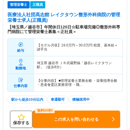
管理栄養士
正職員
医療法人社団髙志館 レイクタウン整形外科病院
の管理
栄養士求人(正職員)
【埼玉県／越谷市】年間休日120日☆駐車場完備◎整形外科専
門病院にて管理栄養士募集＜正社員＞
【モデル月収】
19.0
万円～
30.0
万円
程度、基本給＋
諸手当
給与
埼玉県 越谷市
ＪＲ武蔵野線「越谷レイクタウン
駅」（徒歩8分）
勤務地
【仕事内容】 ■管理栄養士業務全般 ・栄養指導全般
・患者食委託業務管理 ・職…
仕事内容
駅から徒歩10分以内
車通勤可
積極採用中
この求人を問い合わせる
保存する