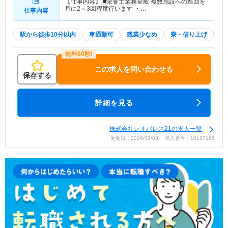
【仕事内容】 ■栄養士業務全般 複数施設への巡回を
月に2～3回程度行います ・…
仕事内容
駅から徒歩10分以内
車通勤可
残業少なめ
寮・借り上げ
託
この求人を問い合わせる
保存する
詳細を見る
株式会社レオパレス21の求人一覧
更新日：2026/03/03 求人番号：10137166