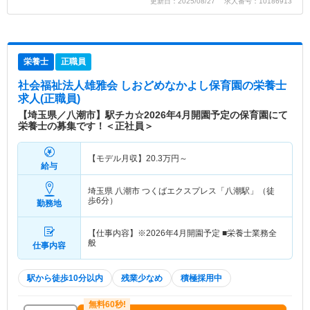
更新日：2025/08/27 求人番号：10186913
栄養士
正職員
社会福祉法人雄雅会 しおどめなかよし保育園
の栄養士
求人(正職員)
【埼玉県／八潮市】駅チカ☆2026年4月開園予定の保育園にて
栄養士の募集です！＜正社員＞
【モデル月収】
20.3
万円～
給与
埼玉県 八潮市
つくばエクスプレス「八潮駅」（徒
歩6分）
勤務地
【仕事内容】※2026年4月開園予定 ■栄養士業務全
般
仕事内容
駅から徒歩10分以内
残業少なめ
積極採用中