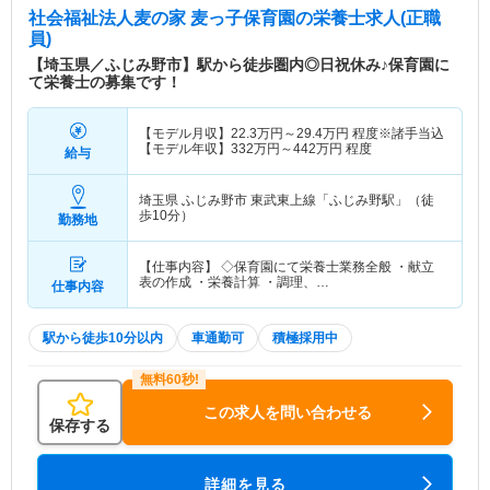
社会福祉法人麦の家 麦っ子保育園
の栄養士求人(正職
員)
【埼玉県／ふじみ野市】駅から徒歩圏内◎日祝休み♪保育園に
て栄養士の募集です！
【モデル月収】
22.3
万円～
29.4
万円
程度※諸手当込
【モデル年収】
332
万円～
442
万円
程度
給与
埼玉県 ふじみ野市
東武東上線「ふじみ野駅」（徒
歩10分）
勤務地
【仕事内容】 ◇保育園にて栄養士業務全般 ・献立
表の作成 ・栄養計算 ・調理、…
仕事内容
駅から徒歩10分以内
車通勤可
積極採用中
この求人を問い合わせる
保存する
詳細を見る