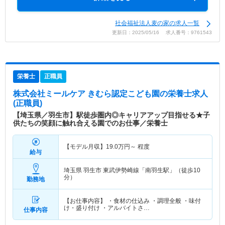
社会福祉法人麦の家の求人一覧
更新日：2025/05/16 求人番号：9761543
栄養士
正職員
株式会社ミールケア きむら認定こども園
の栄養士求人
(正職員)
【埼玉県／羽生市】駅徒歩圏内◎キャリアアップ目指せる★子
供たちの笑顔に触れ合える園でのお仕事／栄養士
【モデル月収】
19.0
万円～
程度
給与
埼玉県 羽生市
東武伊勢崎線「南羽生駅」（徒歩10
分）
勤務地
【お仕事内容】 ・食材の仕込み ・調理全般 ・味付
け・盛り付け ・アルバイトさ…
仕事内容