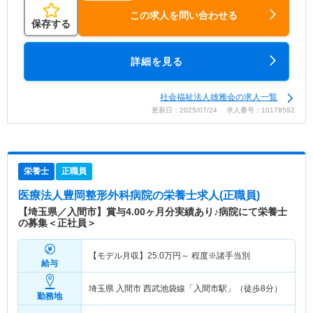
この求人を問い合わせる
保存する
詳細を見る
社会福祉法人雄雅会の求人一覧
更新日：2025/07/24 求人番号：10178592
栄養士
正職員
医療法人豊岡整形外科病院
の栄養士求人(正職員)
【埼玉県／入間市】賞与4.00ヶ月分実績あり♪病院にて栄養士
の募集＜正社員＞
【モデル月収】
25.0
万円～
程度※諸手当別
給与
埼玉県 入間市
西武池袋線「入間市駅」（徒歩8分）
勤務地