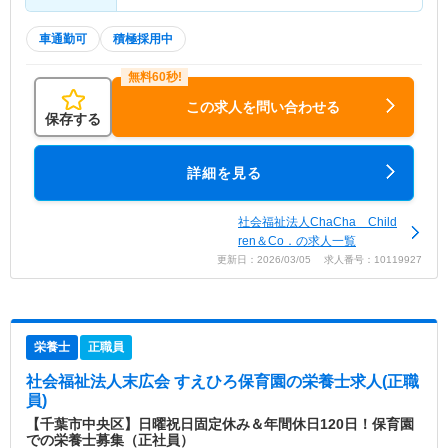
車通勤可
積極採用中
この求人を問い合わせる
保存する
詳細を見る
社会福祉法人ChaCha Child
ren＆Co．の求人一覧
更新日：2026/03/05 求人番号：10119927
栄養士
正職員
社会福祉法人末広会 すえひろ保育園
の栄養士求人(正職
員)
【千葉市中央区】日曜祝日固定休み＆年間休日120日！保育園
での栄養士募集（正社員）