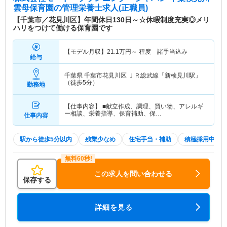
雲母保育園
の管理栄養士求人(正職員)
【千葉市／花見川区】年間休日130日～☆休暇制度充実◎メリ
ハリをつけて働ける保育園です
【モデル月収】
21.1
万円～
程度 諸手当込み
給与
千葉県 千葉市花見川区
ＪＲ総武線「新検見川駅」
（徒歩5分）
勤務地
【仕事内容】 ■献立作成、調理、買い物、アレルギ
ー相談、栄養指導、保育補助、保…
仕事内容
駅から徒歩5分以内
残業少なめ
住宅手当・補助
積極採用中
この求人を問い合わせる
保存する
詳細を見る