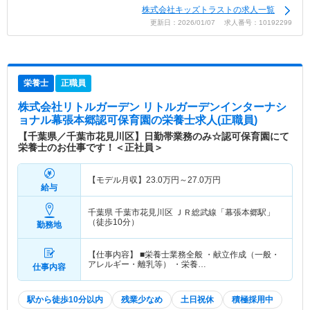
株式会社キッズトラストの求人一覧
更新日：2026/01/07 求人番号：10192299
栄養士
正職員
株式会社リトルガーデン リトルガーデンインターナシ
ョナル幕張本郷認可保育園
の栄養士求人(正職員)
【千葉県／千葉市花見川区】日勤帯業務のみ☆認可保育園にて
栄養士のお仕事です！＜正社員＞
【モデル月収】
23.0
万円～
27.0
万円
給与
千葉県 千葉市花見川区
ＪＲ総武線「幕張本郷駅」
（徒歩10分）
勤務地
【仕事内容】 ■栄養士業務全般 ・献立作成（一般・
アレルギー・離乳等） ・栄養…
仕事内容
駅から徒歩10分以内
残業少なめ
土日祝休
積極採用中