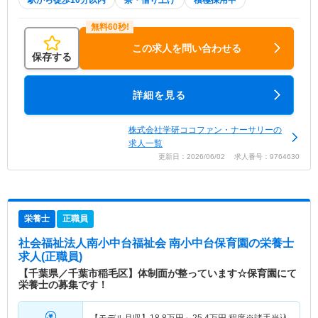
駅から徒歩10分以内
寮・借り上げ
積極採用中
この求人を問い合わせる
保存する
詳細を見る
株式会社学研ココファン・ナーサリーの
求人一覧
更新日：2026/06/02 求人番号：9764630
栄養士
正職員
社会福祉法人南小中台福祉会 南小中台保育園
の栄養士
求人(正職員)
【千葉県／千葉市稲毛区】体制面が整っています☆保育園にて
栄養士の募集です！