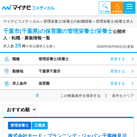
マイナビコメディカル
管理栄養士/栄養士の転職情報
管理栄養士/栄養士求人
千葉市(千葉県)の保育園の管理栄養士/栄養士
公開求
人・転職・募集情報一覧
25
求人数
件
※非公開求人を除く
2026年08月09日(日)更新
職種
管理栄養士/栄養士
変更する
勤務地
千葉県千葉市
変更する
求人条件
保育園
変更する
この検索条件を保存する
条件をクリア
管理栄養士
正職員
株式会社モード・プランニング・ジャパン 千葉検見川