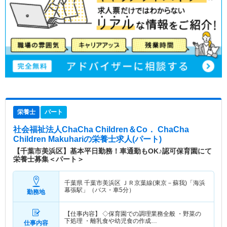
栄養士
パート
社会福祉法人ChaCha Children＆Co． ChaCha
Children Makuhari
の栄養士求人(パート)
【千葉市美浜区】基本平日勤務！車通勤もOK♪認可保育園にて
栄養士募集＜パート＞
千葉県 千葉市美浜区
ＪＲ京葉線(東京－蘇我)「海浜
幕張駅」（バス・車5分）
勤務地
【仕事内容】 ◇保育園での調理業務全般 ・野菜の
下処理 ・離乳食や幼児食の作成…
仕事内容