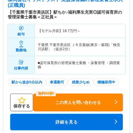
(正職員)
【千葉県千葉市美浜区】駅ちか♪福利厚生充実◎認可保育所の
管理栄養士募集＜正社員＞
【モデル月収】
18.7
万円～
給与
千葉県 千葉市美浜区
ＪＲ京葉線(東京－蘇我)「検見
川浜駅」（徒歩2分）
勤務地
■認可保育所の管理栄養士業務 ・栄養管理 ・調理業
務
仕事内容
駅から徒歩5分以内
車通勤可
残業少なめ
積極採用中
この求人を問い合わせる
保存する
詳細を見る