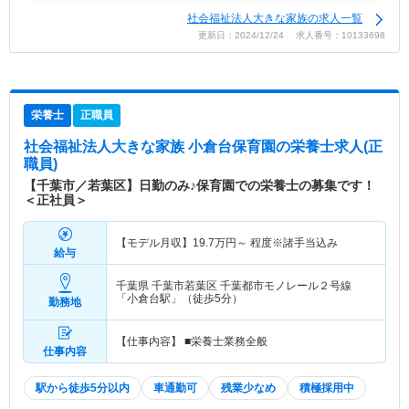
社会福祉法人大きな家族の求人一覧
更新日：2024/12/24 求人番号：10133698
栄養士
正職員
社会福祉法人大きな家族 小倉台保育園
の栄養士求人(正
職員)
【千葉市／若葉区】日勤のみ♪保育園での栄養士の募集です！
＜正社員＞
【モデル月収】
19.7
万円～
程度※諸手当込み
給与
千葉県 千葉市若葉区
千葉都市モノレール２号線
「小倉台駅」（徒歩5分）
勤務地
【仕事内容】 ■栄養士業務全般
仕事内容
駅から徒歩5分以内
車通勤可
残業少なめ
積極採用中