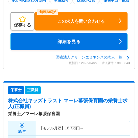
駅から徒歩10分以内
車通勤可
残業少なめ
住宅手当・補助
この求人を問い合わせる
保存する
詳細を見る
医療法人グリーンエミネンスの求人一覧
更新日：2026/04/22 求人番号：9833343
栄養士
正職員
株式会社キッズトラスト マーレ幕張保育園
の栄養士求
人(正職員)
栄養士／マーレ幕張保育園
【モデル月収】
18.7
万円～
給与