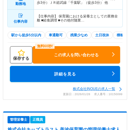
歩3分）ＪＲ総武線「千葉駅」（徒歩3分） 他
勤務地
【仕事内容】 保育園における栄養士としての業務全
般 ■給食調理 ■その他付随業…
仕事内容
駅から徒歩5分以内
車通勤可
残業少なめ
土日祝休
積極採
この求人を問い合わせる
保存する
詳細を見る
株式会社INOUEの求人一覧
更新日：2026/01/28 求人番号：10150099
管理栄養士
正職員
株式会社キッズトラスト 美波保育園
の管理栄養士求人