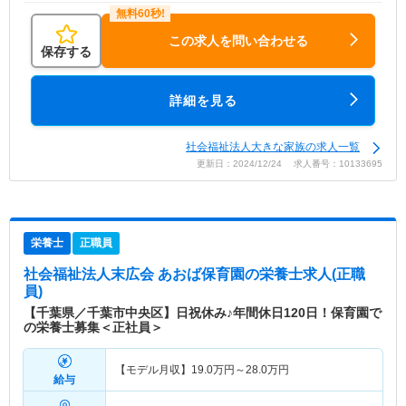
この求人を問い合わせる
保存する
詳細を見る
社会福祉法人大きな家族の求人一覧
更新日：2024/12/24 求人番号：10133695
栄養士
正職員
社会福祉法人末広会 あおば保育園
の栄養士求人(正職
員)
【千葉県／千葉市中央区】日祝休み♪年間休日120日！保育園で
の栄養士募集＜正社員＞
【モデル月収】
19.0
万円～
28.0
万円
給与