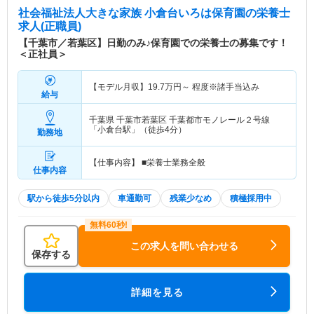
社会福祉法人大きな家族 小倉台いろは保育園
の栄養士
求人(正職員)
【千葉市／若葉区】日勤のみ♪保育園での栄養士の募集です！
＜正社員＞
【モデル月収】
19.7
万円～
程度※諸手当込み
給与
千葉県 千葉市若葉区
千葉都市モノレール２号線
「小倉台駅」（徒歩4分）
勤務地
【仕事内容】 ■栄養士業務全般
仕事内容
駅から徒歩5分以内
車通勤可
残業少なめ
積極採用中
この求人を問い合わせる
保存する
詳細を見る