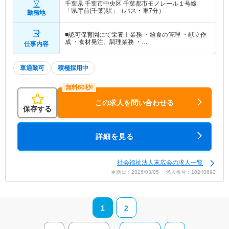
千葉県 千葉市中央区
千葉都市モノレール１号線
「県庁前(千葉)駅」（バス・車7分）
勤務地
■認可保育園にて栄養士業務 ・給食の管理 ・献立作
成 ・食材発注、調理業務 ・…
仕事内容
車通勤可
積極採用中
この求人を問い合わせる
保存する
詳細を見る
社会福祉法人末広会の求人一覧
更新日：2026/03/05 求人番号：10240692
1
2