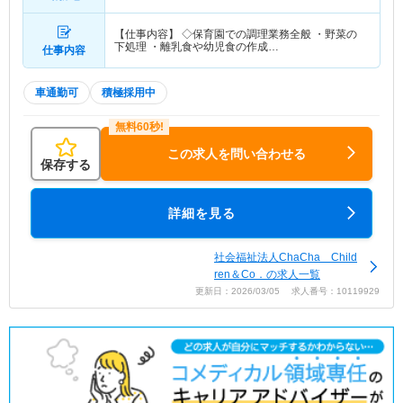
【仕事内容】 ◇保育園での調理業務全般 ・野菜の
下処理 ・離乳食や幼児食の作成…
仕事内容
車通勤可
積極採用中
この求人を問い合わせる
保存する
詳細を見る
社会福祉法人ChaCha Child
ren＆Co．の求人一覧
更新日：2026/03/05 求人番号：10119929