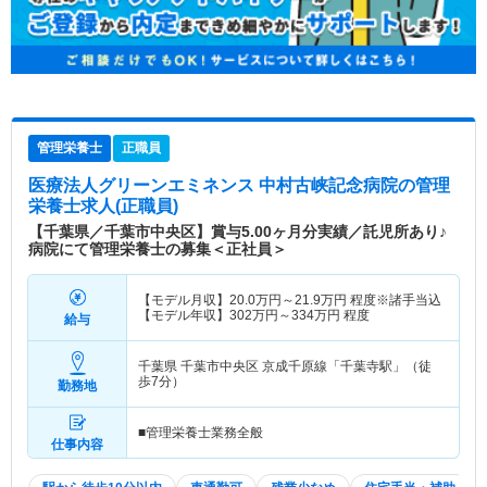
管理栄養士
正職員
医療法人グリーンエミネンス 中村古峡記念病院
の管理
栄養士求人(正職員)
【千葉県／千葉市中央区】賞与5.00ヶ月分実績／託児所あり♪
病院にて管理栄養士の募集＜正社員＞
【モデル月収】
20.0
万円～
21.9
万円
程度※諸手当込
【モデル年収】
302
万円～
334
万円
程度
給与
千葉県 千葉市中央区
京成千原線「千葉寺駅」（徒
歩7分）
勤務地
■管理栄養士業務全般
仕事内容