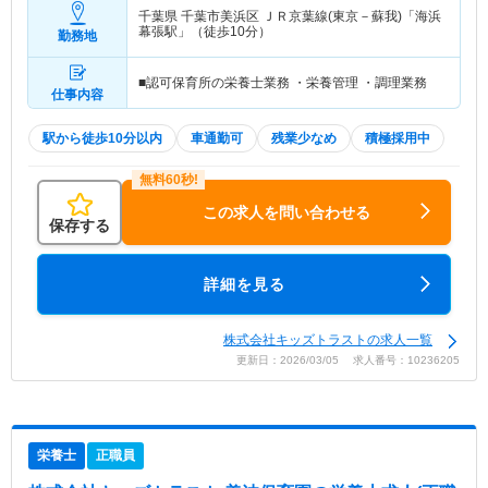
千葉県 千葉市美浜区
ＪＲ京葉線(東京－蘇我)「海浜
幕張駅」（徒歩10分）
勤務地
■認可保育所の栄養士業務 ・栄養管理 ・調理業務
仕事内容
駅から徒歩10分以内
車通勤可
残業少なめ
積極採用中
この求人を問い合わせる
保存する
詳細を見る
株式会社キッズトラストの求人一覧
更新日：2026/03/05 求人番号：10236205
栄養士
正職員