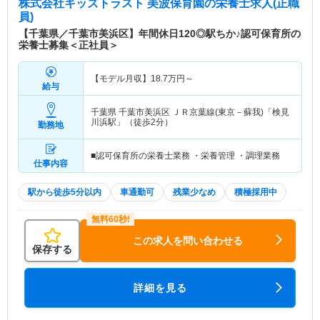
株式会社キッズトラスト 美波保育園
の栄養士求人(正職
員)
【千葉県／千葉市美浜区】年間休日120◎駅ちか♪認可保育所の
栄養士募集＜正社員＞
【モデル月収】
18.7
万円～
給与
千葉県 千葉市美浜区
ＪＲ京葉線(東京－蘇我)「検見
川浜駅」（徒歩2分）
勤務地
■認可保育所の栄養士業務 ・栄養管理 ・調理業務
仕事内容
駅から徒歩5分以内
車通勤可
残業少なめ
積極採用中
この求人を問い合わせる
保存する
詳細を見る