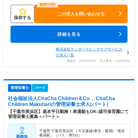
この求人を問い合わせる
保存する
詳細を見る
株式会社テンダーラビングケアサービス
の求人一覧
更新日：2026/03/05 求人番号：10160804
管理栄養士
パート
社会福祉法人ChaCha Children＆Co． ChaCha
Children Makuhari
の管理栄養士求人(パート)
【千葉市美浜区】基本平日勤務！車通勤もOK♪認可保育園にて
管理栄養士募集＜パート＞
千葉県 千葉市美浜区
ＪＲ京葉線(東京－蘇我)「海浜
幕張駅」（バス・車5分）
勤務地