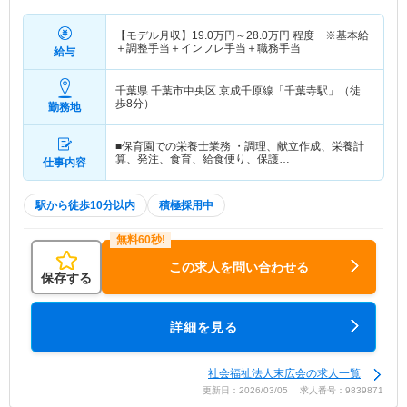
【モデル月収】
19.0
万円～
28.0
万円
程度 ※基本給
＋調整手当＋インフレ手当＋職務手当
給与
千葉県 千葉市中央区
京成千原線「千葉寺駅」（徒
歩8分）
勤務地
■保育園での栄養士業務 ・調理、献立作成、栄養計
算、発注、食育、給食便り、保護…
仕事内容
駅から徒歩10分以内
積極採用中
この求人を問い合わせる
保存する
詳細を見る
社会福祉法人末広会の求人一覧
更新日：2026/03/05 求人番号：9839871