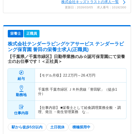
株式会社キッズトラストの求人一覧
更新日：2026/03/05 求人番号：10192300
栄養士
正職員
株式会社テンダーラビングケアサービス テンダーラビ
ング保育園 誉田
の栄養士求人(正職員)
【千葉県／千葉市緑区】日勤帯業務のみ☆認可保育園にて栄養
士のお仕事です！＜正社員＞
【モデル月収】
22.2
万円～
26.4
万円
給与
千葉県 千葉市緑区
ＪＲ外房線「誉田駅」（徒歩1
分）
勤務地
【仕事内容】 ■栄養士として給食調理業務全般 ・調
理、発注 ・衛生管理業務 な…
仕事内容
駅から徒歩5分以内
土日祝休
積極採用中