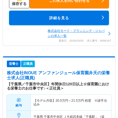
この求人を問い合わせる
保存する
詳細を見る
株式会社モード・プランニング・ジャパ
ンの求人一覧
更新日：2026/03/05 求人番号：9096187
栄養士
正職員
株式会社INOUE アンファンジュール保育園弁天
の栄養
士求人(正職員)
【千葉県／千葉市中央区】年間休日120日以上☆保育園におけ
る栄養士のお仕事です♪＜正社員＞
【モデル月収】
20.5
万円～
21.5
万円
程度 ※諸手当
込み
給与
千葉県 千葉市中央区
ＪＲ総武本線「千葉駅」（徒