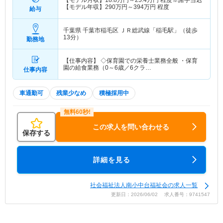
【モデル月収】
18.8
万円～
25.4
万円
程度※諸手当込
【モデル年収】
290
万円～
394
万円
程度
給与
千葉県 千葉市稲毛区
ＪＲ総武線「稲毛駅」（徒歩
13分）
勤務地
【仕事内容】 ◇保育園での栄養士業務全般 ・保育
園の給食業務（0～6歳／6クラ…
仕事内容
車通勤可
残業少なめ
積極採用中
この求人を問い合わせる
保存する
詳細を見る
社会福祉法人南小中台福祉会の求人一覧
更新日：2026/06/02 求人番号：9741547