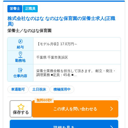
栄養士
正職員
株式会社なのはな なのはな保育園
の栄養士求人(正職
員)
栄養士／なのはな保育園
【モデル月収】
17.0
万円～
給与
千葉県 千葉市美浜区
勤務地
栄養士業務全般を担当して頂きます。 献立・発注・
調理業務 ■定員：45名 ■…
仕事内容
車通勤可
土日祝休
積極採用中
この求人を問い合わせる
保存する
詳細を見る