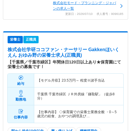
株式会社モード・プランニング・ジャパ
ンの求人一覧
更新日：2026/07/10 求人番号：9096185
栄養士
正職員
株式会社学研ココファン・ナーサリー Gakkenほいく
えん おゆみ野
の栄養士求人(正職員)
【千葉県／千葉市緑区】年間休日120日以上あり★保育園にて
栄養士の募集です！
【モデル月収】
23.5
万円～
程度※諸手当込
給与
千葉県 千葉市緑区
ＪＲ外房線「鎌取駅」（徒歩8
分）
勤務地
【仕事内容】 ◇保育園での栄養士業務全般 ・0～5
歳児の給食、おやつの調理及び…
仕事内容