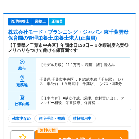
管理栄養士
栄養士
正職員
株式会社モード・プランニング・ジャパン 東千葉雲母
保育園
の管理栄養士,栄養士求人(正職員)
【千葉県／千葉市中央区】年間休日130日～☆休暇制度充実◎
メリハリをつけて働ける保育園です
【モデル月収】
21.1
万円～
程度 諸手当込み
給与
千葉県 千葉市中央区
ＪＲ総武本線「千葉駅」（バ
ス・車5分）ＪＲ総武線「千葉駅」（バス・車5分）
勤務地
他
【仕事内容】 ■献立作成、調理、食材買い出し、ア
レルギー相談、栄養指導、保育補…
仕事内容
残業少なめ
住宅手当・補助
積極採用中