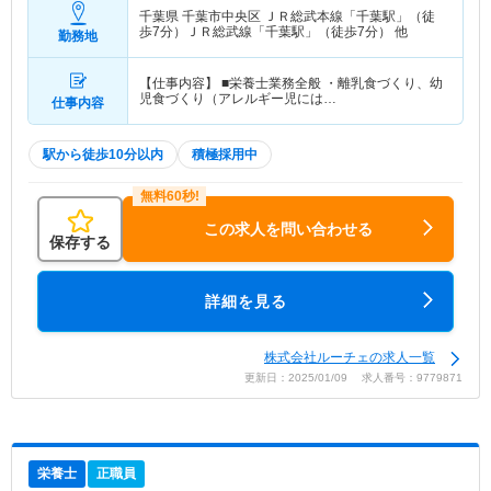
千葉県 千葉市中央区
ＪＲ総武本線「千葉駅」（徒
歩7分）ＪＲ総武線「千葉駅」（徒歩7分） 他
勤務地
【仕事内容】 ■栄養士業務全般 ・離乳食づくり、幼
児食づくり（アレルギー児には…
仕事内容
駅から徒歩10分以内
積極採用中
この求人を問い合わせる
保存する
詳細を見る
株式会社ルーチェの求人一覧
更新日：2025/01/09 求人番号：9779871
栄養士
正職員