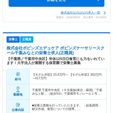
株式会社なのはなの求人一覧
更新日：2026/06/02 求人番号：9724660
栄養士
正職員
株式会社ポピンズエデュケア ポピンズナーサリースク
ール千葉みなと
の栄養士求人(正職員)
【千葉県／千葉市中央区】年休125日◎食育にも力をいれてい
ます！大手法人が展開する保育園で栄養士募集
【モデル月収】
25.6
万円～
【モデル年収】
363
万円
～
417
万円
給与
千葉県 千葉市中央区
ＪＲ京葉線(東京－蘇我)「千葉
みなと駅」（徒歩5分）千葉都市モノレール１号線
勤務地
「千葉みなと駅」（徒歩5分）
■栄養士業務を行っていただきます。 ・給食調理、
献立作成、食育についての指導、…
仕事内容